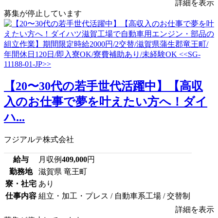
詳細を表示
募集が停止しています
【20〜30代の若手世代活躍中】【高収
入のお仕事で夢を叶えたい方へ！ダイ
ハ...
フジアルテ株式会社
給与
月収例
409,000
円
勤務地
滋賀県 竜王町
寮・社宅
あり
仕事内容
組立・加工・プレス / 自動車系工場 / 交替制
詳細を表示