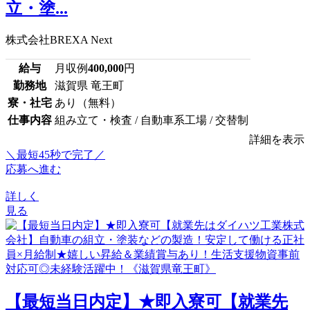
立・塗...
株式会社BREXA Next
給与
月収例
400,000
円
勤務地
滋賀県 竜王町
寮・社宅
あり（無料）
仕事内容
組み立て・検査 / 自動車系工場 / 交替制
詳細を表示
＼最短45秒で完了／
応募へ進む
詳しく
見る
【最短当日内定】★即入寮可【就業先