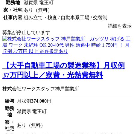
勤務地
滋賀県 竜王町
寮・社宅
あり（無料）
仕事内容
組み立て・検査 / 自動車系工場 / 交替制
詳細を表示
募集が停止しています
【大手自動車工場の製造業務】月収例
37万円以上／寮費・光熱費無料
株式会社ワークスタッフ神戸営業所
給与
月収例
374,000
円
勤務
滋賀県 竜王町
地
寮・
あり（無料）
社宅