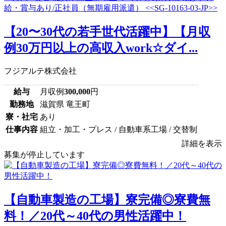
【20〜30代の若手世代活躍中】【月収
例30万円以上の高収入work☆ダイ...
フジアルテ株式会社
給与
月収例
300,000
円
勤務地
滋賀県 竜王町
寮・社宅
あり
仕事内容
組立・加工・プレス / 自動車系工場 / 交替制
詳細を表示
募集が停止しています
【自動車製造の工場】寮完備◎寮費無
料！／20代～40代の男性活躍中！