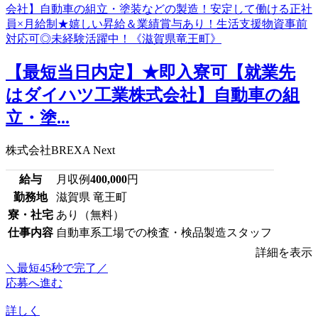
【最短当日内定】★即入寮可【就業先
はダイハツ工業株式会社】自動車の組
立・塗...
株式会社BREXA Next
給与
月収例
400,000
円
勤務地
滋賀県 竜王町
寮・社宅
あり（無料）
仕事内容
自動車系工場での検査・検品製造スタッフ
詳細を表示
＼最短45秒で完了／
応募へ進む
詳しく