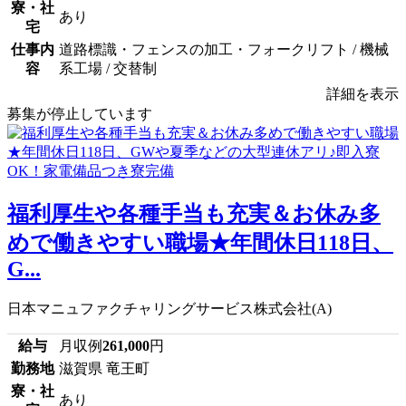
寮・社
あり
宅
仕事内
道路標識・フェンスの加工・フォークリフト / 機械
容
系工場 / 交替制
詳細を表示
募集が停止しています
福利厚生や各種手当も充実＆お休み多
めで働きやすい職場★年間休日118日、
G...
日本マニュファクチャリングサービス株式会社(A)
給与
月収例
261,000
円
勤務地
滋賀県 竜王町
寮・社
あり