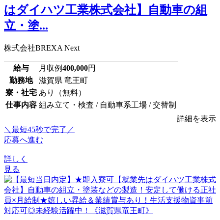
はダイハツ工業株式会社】自動車の組
立・塗...
株式会社BREXA Next
給与
月収例
400,000
円
勤務地
滋賀県 竜王町
寮・社宅
あり（無料）
仕事内容
組み立て・検査 / 自動車系工場 / 交替制
詳細を表示
＼最短45秒で完了／
応募へ進む
詳しく
見る