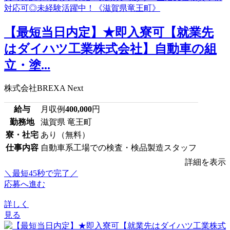
【最短当日内定】★即入寮可【就業先
はダイハツ工業株式会社】自動車の組
立・塗...
株式会社BREXA Next
給与
月収例
400,000
円
勤務地
滋賀県 竜王町
寮・社宅
あり（無料）
仕事内容
自動車系工場での検査・検品製造スタッフ
詳細を表示
＼最短45秒で完了／
応募へ進む
詳しく
見る