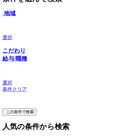
地域
選択
こだわり
給与/職種
選択
条件クリア
この条件で検索
人気の条件から検索