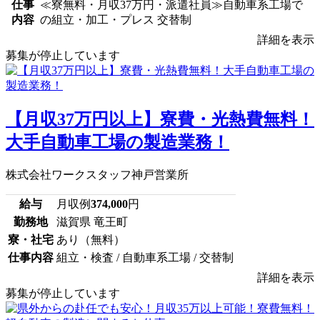
仕事
≪寮無料・月収37万円・派遣社員≫自動車系工場で
内容
の組立・加工・プレス 交替制
詳細を表示
募集が停止しています
【月収37万円以上】寮費・光熱費無料！
大手自動車工場の製造業務！
株式会社ワークスタッフ神戸営業所
給与
月収例
374,000
円
勤務地
滋賀県 竜王町
寮・社宅
あり（無料）
仕事内容
組立・検査 / 自動車系工場 / 交替制
詳細を表示
募集が停止しています