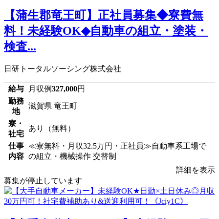
【蒲生郡竜王町】正社員募集◆寮費無
料！未経験OK◆自動車の組立・塗装・
検査...
日研トータルソーシング株式会社
給与
月収例
327,000
円
勤務
滋賀県 竜王町
地
寮・
あり（無料）
社宅
仕事
≪寮無料・月収32.5万円・正社員≫自動車系工場で
内容
の組立・機械操作 交替制
詳細を表示
募集が停止しています