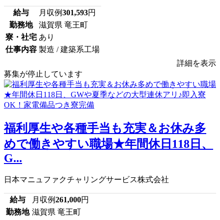
給与
月収例
301,593
円
勤務地
滋賀県 竜王町
寮・社宅
あり
仕事内容
製造 / 建築系工場
詳細を表示
募集が停止しています
福利厚生や各種手当も充実＆お休み多
めで働きやすい職場★年間休日118日、
G...
日本マニュファクチャリングサービス株式会社
給与
月収例
261,000
円
勤務地
滋賀県 竜王町