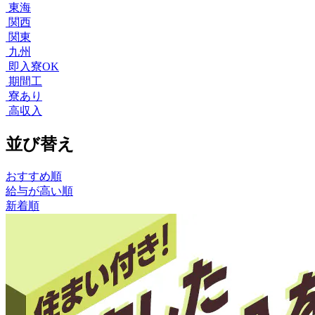
東海
関西
関東
九州
即入寮OK
期間工
寮あり
高収入
並び替え
おすすめ順
給与が高い順
新着順