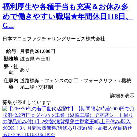
福利厚生や各種手当も充実＆お休み多
めで働きやすい職場★年間休日118日、
G...
日本マニュファクチャリングサービス株式会社
給与
月収例
261,000
円
勤務地
滋賀県 竜王町
寮・社
あり
宅
仕事内
道路標識・フェンスの加工・フォークリフト / 機械
容
系工場 / 交替制
詳細を表示
募集が停止しています