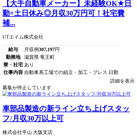
【大手自動車メーカー】未経験OK★日
勤×土日休み◎月収30万円可！社宅費
補...
UTエイム株式会社
給与
月収例
307,197
円
勤務地
滋賀県 竜王町
寮・社宅
あり
仕事内容
自動車系工場での組立・加工・プレス 日勤
詳細を表示
募集が停止しています
車部品製造の新ライン立ち上げスタッ
フ/月収30万以上可
株式会社平山 大阪支店