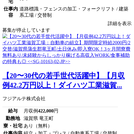
宅
仕事内
道路標識・フェンスの加工・フォークリフト / 建築
容
系工場 / 交替制
詳細を表示
募集が停止しています
【20〜30代の若手世代活躍中】【月収
例42.2万円以上！ダイハツ工業滋賀...
フジアルテ株式会社
給与
月収例
422,000
円
勤務地
滋賀県 竜王町
寮・社宅
あり（無料）
仕事内容
組立・加工・プレス / 自動車系工場 / 交替制