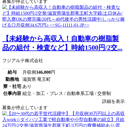
募集が停止しています
【未経験から高収入！自動車の樹脂製
品の組付・検査など】時給1500円/2交...
フジアルテ株式会社
給与
月収例
346,000
円
勤務地
滋賀県 竜王町
寮・社宅
あり
仕事内容
組立・加工・プレス / 自動車系工場 / 交替制
詳細を表示
募集が停止しています