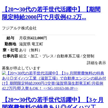
【20〜30代の若手世代活躍中】【期間
限定時給2000円で月収例42.2万...
フジアルテ株式会社
給与
月収例
422,000
円
勤務地
滋賀県 竜王町
寮・社宅
あり（無料）
仕事内容
組立・加工・プレス / 自動車系工場 / 交替制
詳細を表示
募集が停止しています
【20〜30代の若手世代活躍中】【3ヶ月
間寮費無料の特典あり◎ダイハツ工