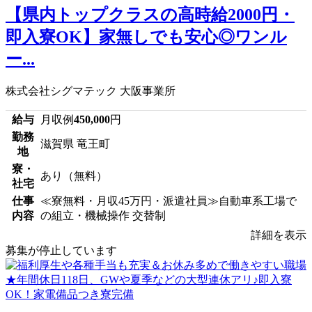
【県内トップクラスの高時給2000円・
即入寮OK】家無しでも安心◎ワンル
ー...
株式会社シグマテック 大阪事業所
給与
月収例
450,000
円
勤務
滋賀県 竜王町
地
寮・
あり（無料）
社宅
仕事
≪寮無料・月収45万円・派遣社員≫自動車系工場で
内容
の組立・機械操作 交替制
詳細を表示
募集が停止しています