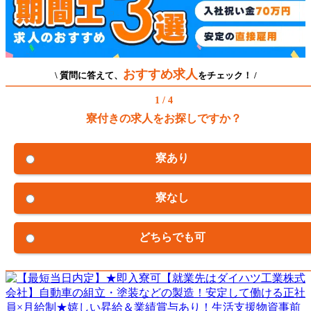
おすすめ求人
\ 質問に答えて、
をチェック！ /
1 / 4
寮付きの求人をお探しですか？
寮あり
寮なし
どちらでも可