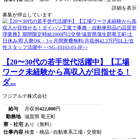
詳細を表示
募集が停止しています
【20〜30代の若手世代活躍中】【工場
ワーク未経験から高収入が目指せる！
ダ...
フジアルテ株式会社
給与
月収例
422,000
円
勤務地
滋賀県 竜王町
寮・社宅
あり（無料）
仕事内容
検査・検品 / 自動車系工場 / 交替制