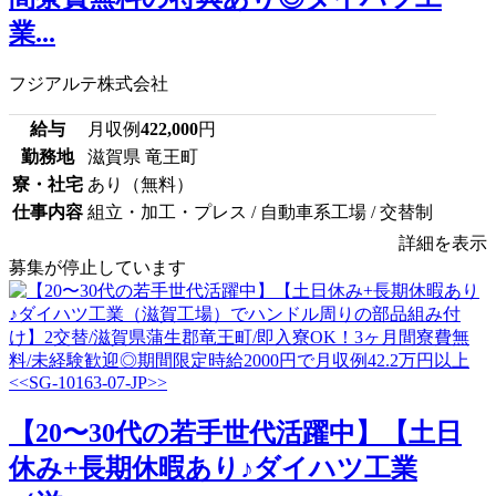
業...
フジアルテ株式会社
給与
月収例
422,000
円
勤務地
滋賀県 竜王町
寮・社宅
あり（無料）
仕事内容
組立・加工・プレス / 自動車系工場 / 交替制
詳細を表示
募集が停止しています
【20〜30代の若手世代活躍中】【土日
休み+長期休暇あり♪ダイハツ工業