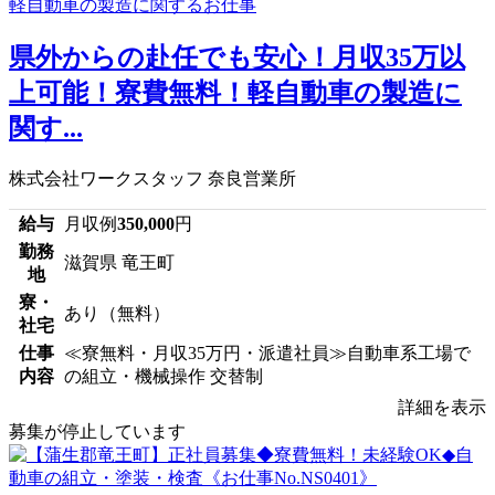
県外からの赴任でも安心！月収35万以
上可能！寮費無料！軽自動車の製造に
関す...
株式会社ワークスタッフ 奈良営業所
給与
月収例
350,000
円
勤務
滋賀県 竜王町
地
寮・
あり（無料）
社宅
仕事
≪寮無料・月収35万円・派遣社員≫自動車系工場で
内容
の組立・機械操作 交替制
詳細を表示
募集が停止しています