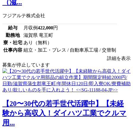
（滋...
フジアルテ株式会社
給与
月収例
422,000
円
勤務地
滋賀県 竜王町
寮・社宅
あり（無料）
仕事内容
組立・加工・プレス / 自動車系工場 / 交替制
詳細を表示
募集が停止しています
【20〜30代の若手世代活躍中】【未経
験から高収入！ダイハツ工業でクルマ
用...