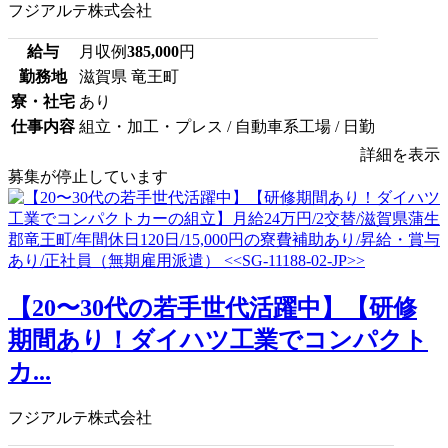
フジアルテ株式会社
給与
月収例
385,000
円
勤務地
滋賀県 竜王町
寮・社宅
あり
仕事内容
組立・加工・プレス / 自動車系工場 / 日勤
詳細を表示
募集が停止しています
【20〜30代の若手世代活躍中】【研修
期間あり！ダイハツ工業でコンパクト
カ...
フジアルテ株式会社