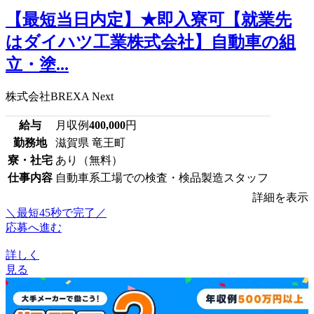
【最短当日内定】★即入寮可【就業先
はダイハツ工業株式会社】自動車の組
立・塗...
株式会社BREXA Next
給与
月収例
400,000
円
勤務地
滋賀県 竜王町
寮・社宅
あり（無料）
仕事内容
自動車系工場での検査・検品製造スタッフ
詳細を表示
＼最短45秒で完了／
応募へ進む
詳しく
見る