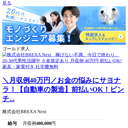
見る
ゴールド求人
＼月収例40万円／お金の悩みにサヨナ
ラ！【自動車の製造】前払いOK！ピン
チ...
株式会社BREXA Next
給与
月収例
400,000
円