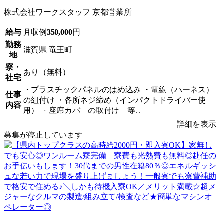
株式会社ワークスタッフ 京都営業所
給与
月収例
350,000
円
勤務
滋賀県 竜王町
地
寮・
あり（無料）
社宅
・プラスチックパネルのはめ込み ・電線（ハーネス）
仕事
の組付け ・各所ネジ締め（インパクトドライバー使
内容
用） ・座席カバーの取付け 等...
詳細を表示
募集が停止しています