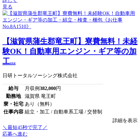
詳しく
見る
【滋賀県蒲生郡竜王町】寮費無料！未経
験OK！自動車用エンジン・ギア等の加
工...
日研トータルソーシング株式会社
給与
月収例
382,000
円
勤務地
滋賀県 竜王町
寮・社宅
あり（無料）
仕事内容
組立・加工 / 自動車系工場 / 交替制
詳細を表示
＼最短45秒で完了／
応募へ進む