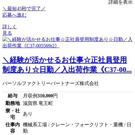
詳細を表示
＼最短45秒で完了／
応募へ進む
詳しく
見る
＼経験が活かせるお仕事☆正社員登用
制度あり☆日勤／入出荷作業《C37-00...
パーソルファクトリーパートナーズ株式会社
給与
月収例
310,000
円
勤務地
滋賀県 竜王町
寮・社
あり
宅
仕事内
機械系工場 / クレーン・フォークリフト・重機 / 日
容
勤