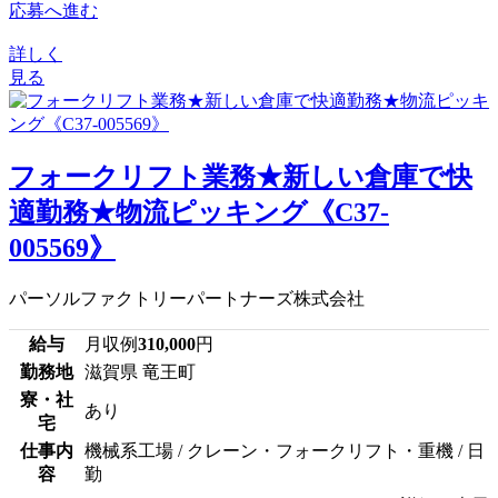
応募へ進む
詳しく
見る
フォークリフト業務★新しい倉庫で快
適勤務★物流ピッキング《C37-
005569》
パーソルファクトリーパートナーズ株式会社
給与
月収例
310,000
円
勤務地
滋賀県 竜王町
寮・社
あり
宅
仕事内
機械系工場 / クレーン・フォークリフト・重機 / 日
容
勤