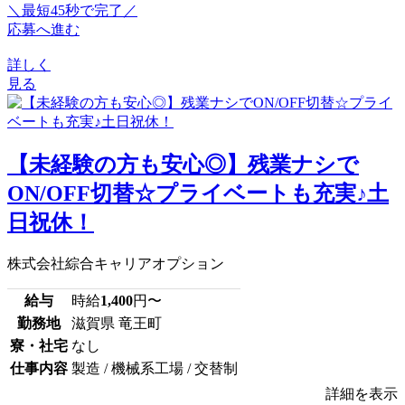
＼最短45秒で完了／
応募へ進む
詳しく
見る
【未経験の方も安心◎】残業ナシで
ON/OFF切替☆プライベートも充実♪土
日祝休！
株式会社綜合キャリアオプション
給与
時給
1,400
円〜
勤務地
滋賀県 竜王町
寮・社宅
なし
仕事内容
製造 / 機械系工場 / 交替制
詳細を表示