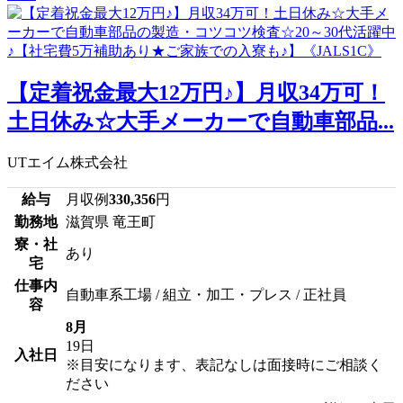
【定着祝金最大12万円♪】月収34万可！
土日休み☆大手メーカーで自動車部品...
UTエイム株式会社
給与
月収例
330,356
円
勤務地
滋賀県 竜王町
寮・社
あり
宅
仕事内
自動車系工場 / 組立・加工・プレス / 正社員
容
8月
19日
入社日
※目安になります、表記なしは面接時にご相談く
ださい