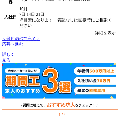
容
10月
7日
14日
21日
入社日
※目安になります、表記なしは面接時にご相談く
ださい
詳細を表示
＼最短45秒で完了／
応募へ進む
詳しく
見る
おすすめ求人
\ 質問に答えて、
をチェック！ /
1 / 4