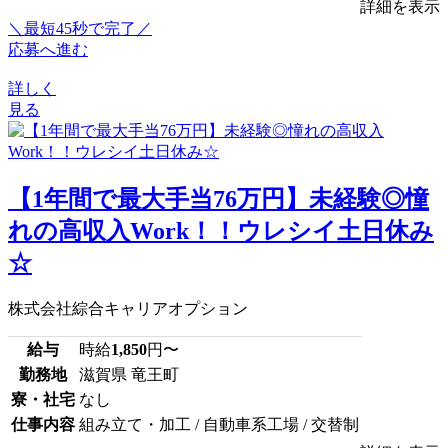
詳細を表示
＼最短45秒で完了／
応募へ進む
詳しく
見る
【1年間で最大手当76万円】未経験◎憧
れの高収入Work！！ウレシイ土日休み
☆
株式会社綜合キャリアオプション
給与
時給
1,850
円〜
勤務地
滋賀県 竜王町
寮・社宅
なし
仕事内容
組み立て・加工 / 自動車系工場 / 交替制