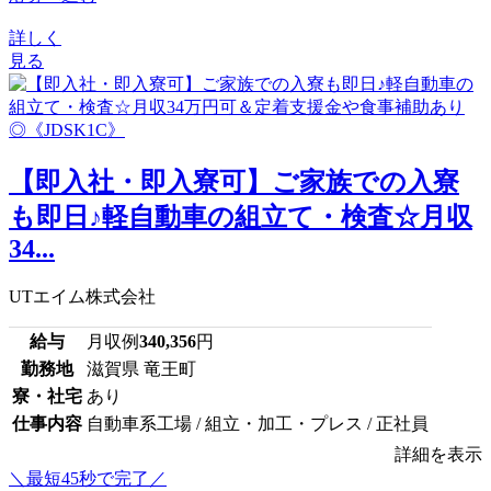
詳しく
見る
【即入社・即入寮可】ご家族での入寮
も即日♪軽自動車の組立て・検査☆月収
34...
UTエイム株式会社
給与
月収例
340,356
円
勤務地
滋賀県 竜王町
寮・社宅
あり
仕事内容
自動車系工場 / 組立・加工・プレス / 正社員
詳細を表示
＼最短45秒で完了／