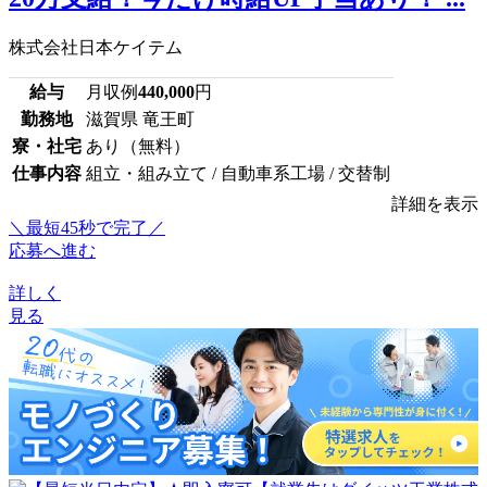
株式会社日本ケイテム
給与
月収例
440,000
円
勤務地
滋賀県 竜王町
寮・社宅
あり（無料）
仕事内容
組立・組み立て / 自動車系工場 / 交替制
詳細を表示
＼最短45秒で完了／
応募へ進む
詳しく
見る