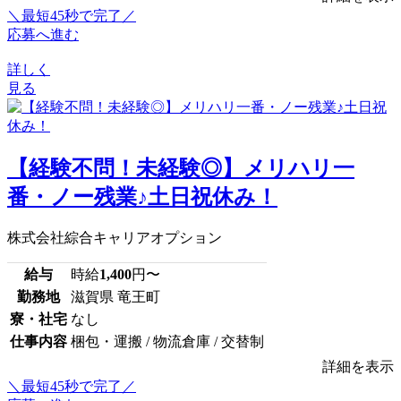
＼最短45秒で完了／
応募へ進む
詳しく
見る
【経験不問！未経験◎】メリハリ一
番・ノー残業♪土日祝休み！
株式会社綜合キャリアオプション
給与
時給
1,400
円〜
勤務地
滋賀県 竜王町
寮・社宅
なし
仕事内容
梱包・運搬 / 物流倉庫 / 交替制
詳細を表示
＼最短45秒で完了／