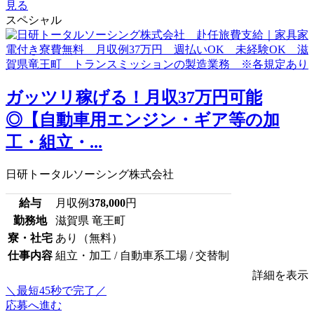
見る
スペシャル
ガッツリ稼げる！月収37万円可能
◎【自動車用エンジン・ギア等の加
工・組立・...
日研トータルソーシング株式会社
給与
月収例
378,000
円
勤務地
滋賀県 竜王町
寮・社宅
あり（無料）
仕事内容
組立・加工 / 自動車系工場 / 交替制
詳細を表示
＼最短45秒で完了／
応募へ進む