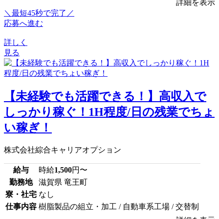
詳細を表示
＼最短45秒で完了／
応募へ進む
詳しく
見る
【未経験でも活躍できる！】高収入で
しっかり稼ぐ！1H程度/日の残業でちょ
い稼ぎ！
株式会社綜合キャリアオプション
給与
時給
1,500
円〜
勤務地
滋賀県 竜王町
寮・社宅
なし
仕事内容
樹脂製品の組立・加工 / 自動車系工場 / 交替制