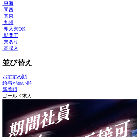
東海
関西
関東
九州
即入寮OK
期間工
寮あり
高収入
並び替え
おすすめ順
給与が高い順
新着順
ゴールド求人