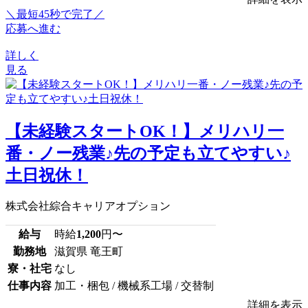
＼最短45秒で完了／
応募へ進む
詳しく
見る
【未経験スタートOK！】メリハリ一
番・ノー残業♪先の予定も立てやすい♪
土日祝休！
株式会社綜合キャリアオプション
給与
時給
1,200
円〜
勤務地
滋賀県 竜王町
寮・社宅
なし
仕事内容
加工・梱包 / 機械系工場 / 交替制
詳細を表示