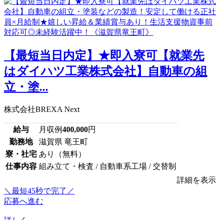
【最短当日内定】★即入寮可【就業先
はダイハツ工業株式会社】自動車の組
立・塗...
株式会社BREXA Next
給与
月収例
400,000
円
勤務地
滋賀県 竜王町
寮・社宅
あり（無料）
仕事内容
組み立て・検査 / 自動車系工場 / 交替制
詳細を表示
＼最短45秒で完了／
応募へ進む