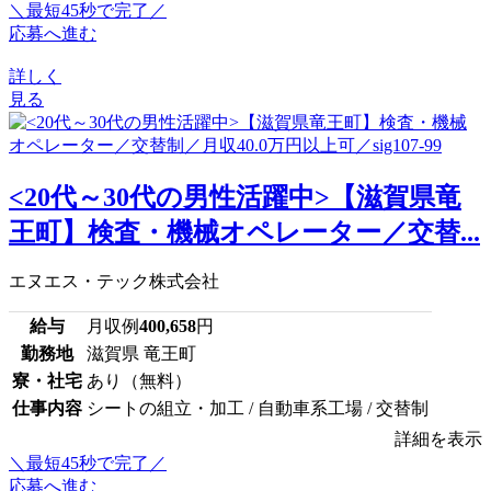
＼最短45秒で完了／
応募へ進む
詳しく
見る
<20代～30代の男性活躍中>【滋賀県竜
王町】検査・機械オペレーター／交替...
エヌエス・テック株式会社
給与
月収例
400,658
円
勤務地
滋賀県 竜王町
寮・社宅
あり（無料）
仕事内容
シートの組立・加工 / 自動車系工場 / 交替制
詳細を表示
＼最短45秒で完了／
応募へ進む