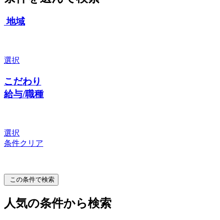
地域
選択
こだわり
給与/職種
選択
条件クリア
この条件で検索
人気の条件から検索