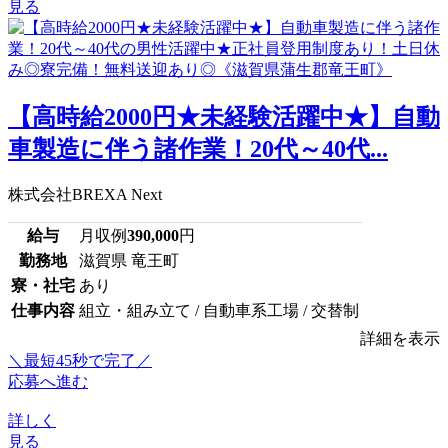
見る
【高時給2000円★未経験活躍中★】自動
車製造に伴う諸作業！20代～40代...
株式会社BREXA Next
給与
月収例
390,000
円
勤務地
滋賀県 竜王町
寮・社宅
あり
仕事内容
組立・組み立て / 自動車系工場 / 交替制
詳細を表示
＼最短45秒で完了／
応募へ進む
詳しく
見る