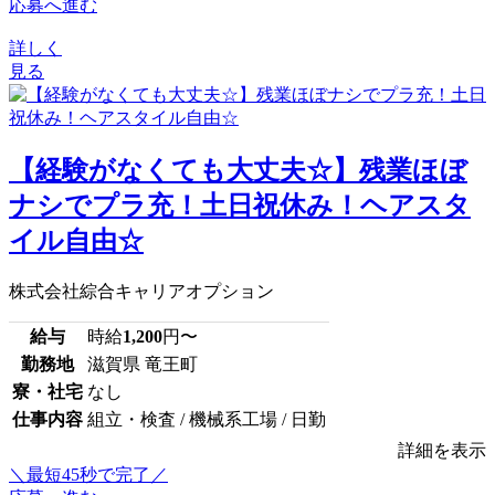
応募へ進む
詳しく
見る
【経験がなくても大丈夫☆】残業ほぼ
ナシでプラ充！土日祝休み！ヘアスタ
イル自由☆
株式会社綜合キャリアオプション
給与
時給
1,200
円〜
勤務地
滋賀県 竜王町
寮・社宅
なし
仕事内容
組立・検査 / 機械系工場 / 日勤
詳細を表示
＼最短45秒で完了／