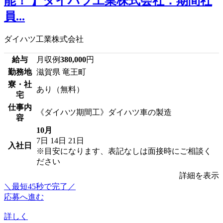
能！ 】ダイハツ工業株式会社：期間社
員...
ダイハツ工業株式会社
給与
月収例
380,000
円
勤務地
滋賀県 竜王町
寮・社
あり（無料）
宅
仕事内
《ダイハツ期間工》ダイハツ車の製造
容
10月
7日
14日
21日
入社日
※目安になります、表記なしは面接時にご相談く
ださい
詳細を表示
＼最短45秒で完了／
応募へ進む
詳しく