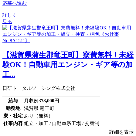
応募へ進む
詳しく
見る
【滋賀県蒲生郡竜王町】寮費無料！未経
験OK！自動車用エンジン・ギア等の加
工...
日研トータルソーシング株式会社
給与
月収例
378,000
円
勤務地
滋賀県 竜王町
寮・社宅
あり（無料）
仕事内容
組立・加工 / 自動車系工場 / 交替制
詳細を表示