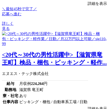
詳細を表示
＼最短45秒で完了／
応募へ進む
詳しく
見る
<20代～30代の男性活躍中>【滋賀県竜
王町】検品・梱包・ピッキング・軽作...
エヌエス・テック株式会社
給与
月収例
224,264
円
勤務地
滋賀県 竜王町
寮・社宅
あり
仕事内容
ピッキング・梱包 / 自動車系工場 / 日勤
詳細を表示