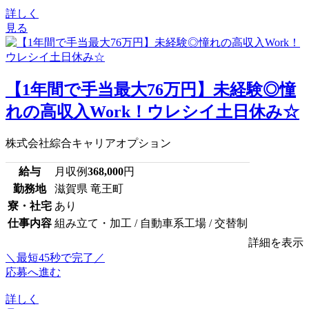
詳しく
見る
【1年間で手当最大76万円】未経験◎憧
れの高収入Work！ウレシイ土日休み☆
株式会社綜合キャリアオプション
給与
月収例
368,000
円
勤務地
滋賀県 竜王町
寮・社宅
あり
仕事内容
組み立て・加工 / 自動車系工場 / 交替制
詳細を表示
＼最短45秒で完了／
応募へ進む
詳しく