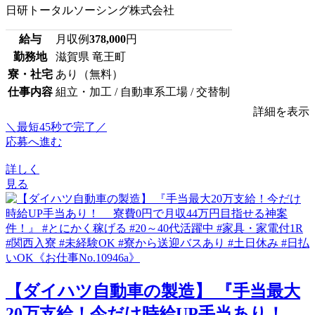
日研トータルソーシング株式会社
給与
月収例
378,000
円
勤務地
滋賀県 竜王町
寮・社宅
あり（無料）
仕事内容
組立・加工 / 自動車系工場 / 交替制
詳細を表示
＼最短45秒で完了／
応募へ進む
詳しく
見る
【ダイハツ自動車の製造】 『手当最大
20万支給！今だけ時給UP手当あり！ ...