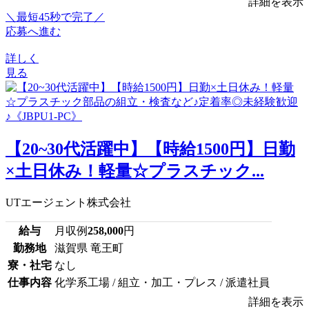
詳細を表示
＼最短45秒で完了／
応募へ進む
詳しく
見る
【20~30代活躍中】【時給1500円】日勤
×土日休み！軽量☆プラスチック...
UTエージェント株式会社
給与
月収例
258,000
円
勤務地
滋賀県 竜王町
寮・社宅
なし
仕事内容
化学系工場 / 組立・加工・プレス / 派遣社員
詳細を表示