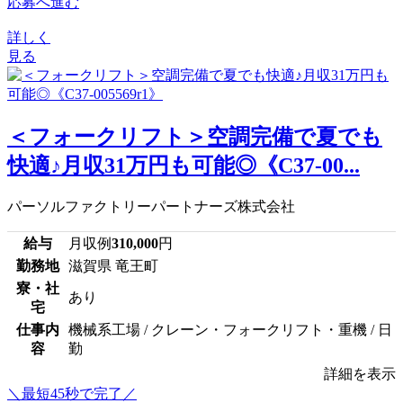
応募へ進む
詳しく
見る
＜フォークリフト＞空調完備で夏でも
快適♪月収31万円も可能◎《C37-00...
パーソルファクトリーパートナーズ株式会社
給与
月収例
310,000
円
勤務地
滋賀県 竜王町
寮・社
あり
宅
仕事内
機械系工場 / クレーン・フォークリフト・重機 / 日
容
勤
詳細を表示
＼最短45秒で完了／