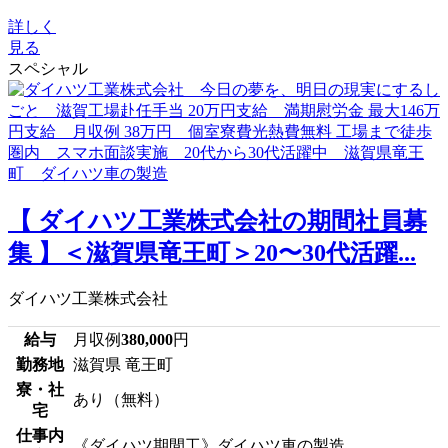
詳しく
見る
スペシャル
【 ダイハツ工業株式会社の期間社員募
集 】＜滋賀県竜王町＞20〜30代活躍...
ダイハツ工業株式会社
給与
月収例
380,000
円
勤務地
滋賀県 竜王町
寮・社
あり（無料）
宅
仕事内
《ダイハツ期間工》ダイハツ車の製造