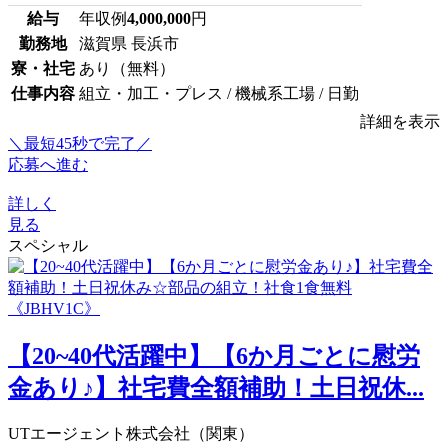
給与
年収例
4,000,000
円
勤務地
滋賀県 長浜市
寮・社宅
あり（無料）
仕事内容
組立・加工・プレス / 機械系工場 / 日勤
詳細を表示
＼最短45秒で完了／
応募へ進む
詳しく
見る
スペシャル
【20~40代活躍中】【6か月ごとに慰労
金あり♪】社宅費全額補助！土日祝休...
UTエージェント株式会社（関東）