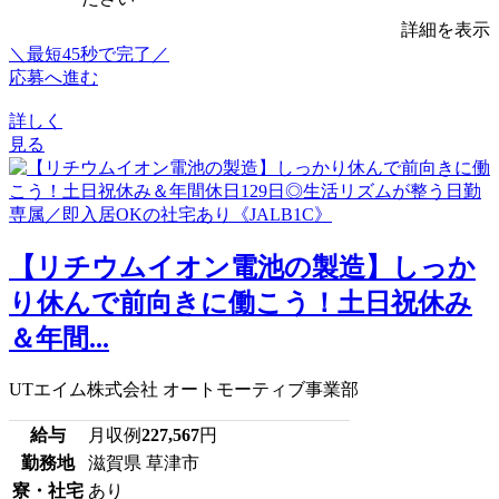
詳細を表示
＼最短45秒で完了／
応募へ進む
詳しく
見る
【リチウムイオン電池の製造】しっか
り休んで前向きに働こう！土日祝休み
＆年間...
UTエイム株式会社 オートモーティブ事業部
給与
月収例
227,567
円
勤務地
滋賀県 草津市
寮・社宅
あり