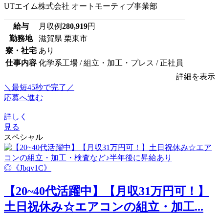
UTエイム株式会社 オートモーティブ事業部
給与
月収例
280,919
円
勤務地
滋賀県 栗東市
寮・社宅
あり
仕事内容
化学系工場 / 組立・加工・プレス / 正社員
詳細を表示
＼最短45秒で完了／
応募へ進む
詳しく
見る
スペシャル
【20~40代活躍中】【月収31万円可！】
土日祝休み☆エアコンの組立・加工...