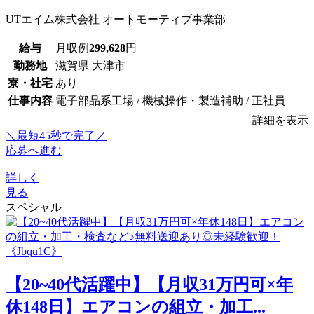
UTエイム株式会社 オートモーティブ事業部
給与
月収例
299,628
円
勤務地
滋賀県 大津市
寮・社宅
あり
仕事内容
電子部品系工場 / 機械操作・製造補助 / 正社員
詳細を表示
＼最短45秒で完了／
応募へ進む
詳しく
見る
スペシャル
【20~40代活躍中】【月収31万円可×年
休148日】エアコンの組立・加工...