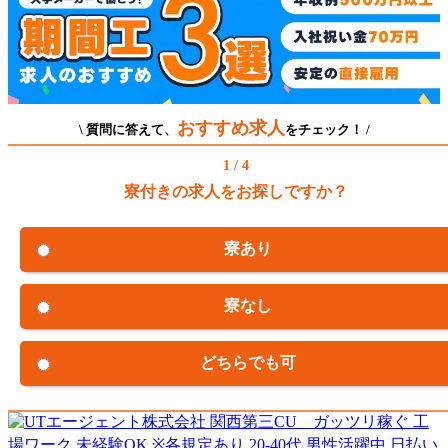
おすすめ求人
\ 質問に答えて、
をチェック！ /
1 / 4
寮付きの求人をお探しですか？
寮あり
寮なし
どちらでも可