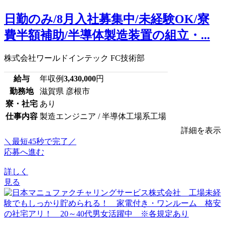
日勤のみ/8月入社募集中/未経験OK/寮
費半額補助/半導体製造装置の組立・...
株式会社ワールドインテック FC技術部
給与
年収例
3,430,000
円
勤務地
滋賀県 彦根市
寮・社宅
あり
仕事内容
製造エンジニア / 半導体工場系工場
詳細を表示
＼最短45秒で完了／
応募へ進む
詳しく
見る