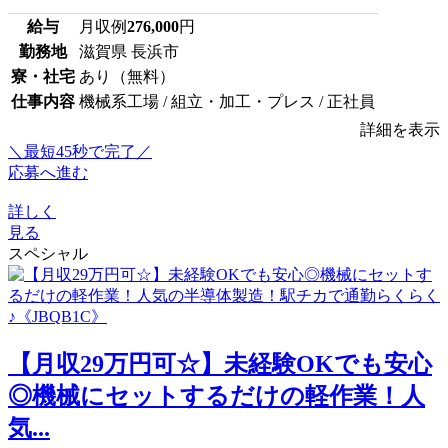
給与
月収例
276,000
円
勤務地
滋賀県 長浜市
寮・社宅
あり（無料）
仕事内容
機械系工場 / 組立・加工・プレス / 正社員
詳細を表示
＼最短45秒で完了／
応募へ進む
詳しく
見る
スペシャル
【月収29万円可☆】未経験OKでも安心
◎機械にセットするだけの軽作業！人
気...