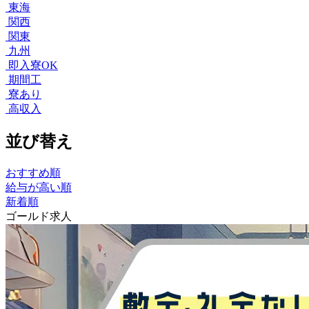
東海
関西
関東
九州
即入寮OK
期間工
寮あり
高収入
並び替え
おすすめ順
給与が高い順
新着順
ゴールド求人