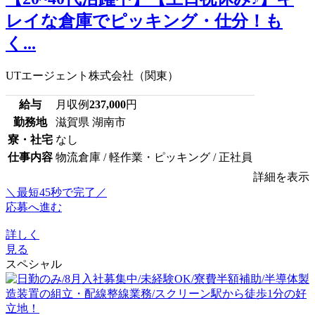
レイな倉庫でピッキング・仕分！も
く...
UTエージェント株式会社（関東）
給与
月収例
237,000
円
勤務地
滋賀県 湖南市
寮・社宅
なし
仕事内容
物流倉庫 / 軽作業・ピッキング / 正社員
詳細を表示
＼最短45秒で完了／
応募へ進む
詳しく
見る
スペシャル