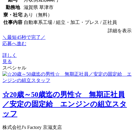
勤務地
滋賀県 草津市
寮・社宅
あり（無料）
仕事内容
自動車系工場 / 組立・加工・プレス / 正社員
詳細を表示
＼最短45秒で完了／
応募へ進む
詳しく
見る
スペシャル
☆20歳～50歳迄の男性☆ 無期正社員
／安定の固定給 エンジンの組立スタ
ッフ
株式会社J's Factory 京滋支店