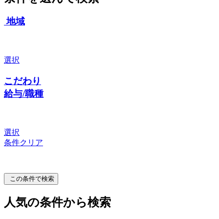
地域
選択
こだわり
給与/職種
選択
条件クリア
この条件で検索
人気の条件から検索