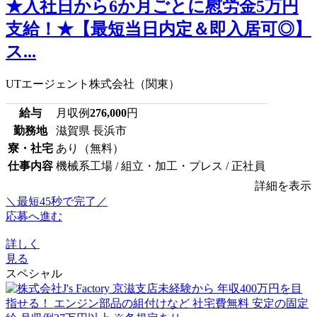
★入社日から6か月ごとに慰労金5万円
支給！★【最短当日内定＆即入居可◎】
ス...
UTエージェント株式会社（関東）
給与
月収例
276,000
円
勤務地
滋賀県 長浜市
寮・社宅
あり（無料）
仕事内容
機械系工場 / 組立・加工・プレス / 正社員
詳細を表示
＼最短45秒で完了／
応募へ進む
詳しく
見る
スペシャル