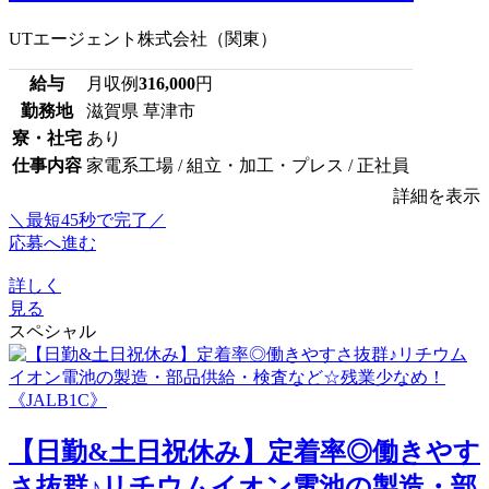
UTエージェント株式会社（関東）
給与
月収例
316,000
円
勤務地
滋賀県 草津市
寮・社宅
あり
仕事内容
家電系工場 / 組立・加工・プレス / 正社員
詳細を表示
＼最短45秒で完了／
応募へ進む
詳しく
見る
スペシャル
【日勤&土日祝休み】定着率◎働きやす
さ抜群♪リチウムイオン電池の製造・部