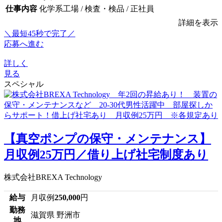
仕事内容
化学系工場 / 検査・検品 / 正社員
詳細を表示
＼最短45秒で完了／
応募へ進む
詳しく
見る
スペシャル
【真空ポンプの保守・メンテナンス】
月収例25万円／借り上げ社宅制度あり
株式会社BREXA Technology
給与
月収例
250,000
円
勤務
滋賀県 野洲市
地