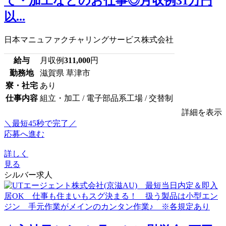
て・加工などのお仕事◎月収例31万円
以...
日本マニュファクチャリングサービス株式会社
給与
月収例
311,000
円
勤務地
滋賀県 草津市
寮・社宅
あり
仕事内容
組立・加工 / 電子部品系工場 / 交替制
詳細を表示
＼最短45秒で完了／
応募へ進む
詳しく
見る
シルバー求人