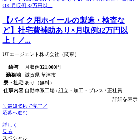
【バイク用ホイールの製造・検査な
ど】社宅費補助あり×月収例32万円以
上！／...
UTエージェント株式会社（関東）
給与
月収例
321,000
円
勤務地
滋賀県 草津市
寮・社宅
あり（無料）
仕事内容
自動車系工場 / 組立・加工・プレス / 正社員
詳細を表示
＼最短45秒で完了／
応募へ進む
詳しく
見る
スペシャル