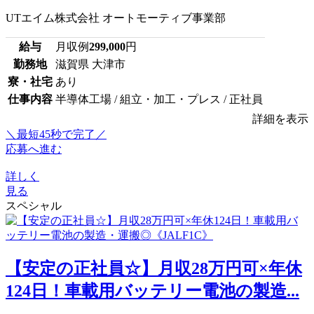
UTエイム株式会社 オートモーティブ事業部
給与
月収例
299,000
円
勤務地
滋賀県 大津市
寮・社宅
あり
仕事内容
半導体工場 / 組立・加工・プレス / 正社員
詳細を表示
＼最短45秒で完了／
応募へ進む
詳しく
見る
スペシャル
【安定の正社員☆】月収28万円可×年休
124日！車載用バッテリー電池の製造...