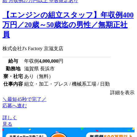
【エンジンの組立スタッフ】年収例400
万円／20歳～50歳迄の男性／無期正社
員
株式会社J's Factory 京滋支店
給与
年収例
4,000,000
円
勤務地
滋賀県 長浜市
寮・社宅
あり（無料）
仕事内容
組立・加工・プレス / 機械系工場 / 日勤
詳細を表示
＼最短45秒で完了／
応募へ進む
詳しく
見る