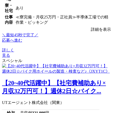
寮・
あり
社宅
仕事
≪寮完備・月収25万円・正社員≫半導体工場での軽
内容
作業・ピッキング
詳細を表示
＼最短45秒で完了／
応募へ進む
詳しく
見る
スペシャル
【20~40代活躍中】【社宅費補助あり×
月収32万円可！】週休2日☆バイク...
UTエージェント株式会社（関東）
給与
月収例
321,000
円