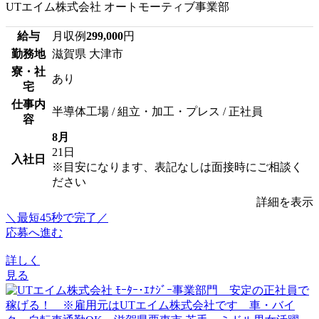
UTエイム株式会社 オートモーティブ事業部
給与
月収例
299,000
円
勤務地
滋賀県 大津市
寮・社
あり
宅
仕事内
半導体工場 / 組立・加工・プレス / 正社員
容
8月
21日
入社日
※目安になります、表記なしは面接時にご相談く
ださい
詳細を表示
＼最短45秒で完了／
応募へ進む
詳しく
見る