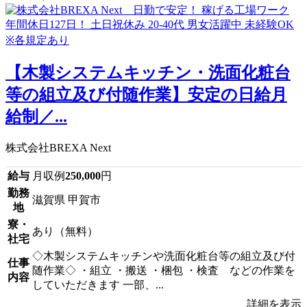
【木製システムキッチン・洗面化粧台
等の組立及び付随作業】安定の日給月
給制／...
株式会社BREXA Next
給与
月収例
250,000
円
勤務
滋賀県 甲賀市
地
寮・
あり（無料）
社宅
◇木製システムキッチンや洗面化粧台等の組立及び付
仕事
随作業◇ ・組立 ・搬送 ・梱包 ・検査 などの作業を
内容
していただきます 一部、...
詳細を表示