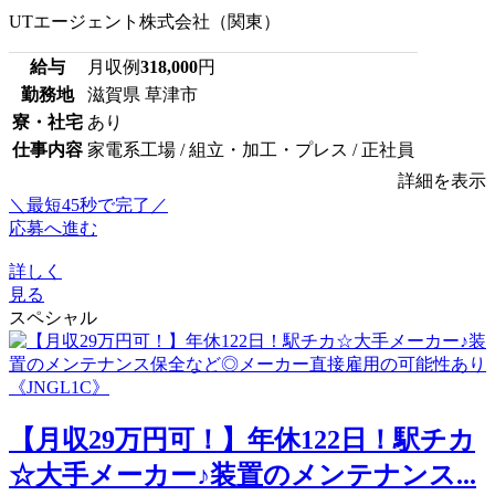
UTエージェント株式会社（関東）
給与
月収例
318,000
円
勤務地
滋賀県 草津市
寮・社宅
あり
仕事内容
家電系工場 / 組立・加工・プレス / 正社員
詳細を表示
＼最短45秒で完了／
応募へ進む
詳しく
見る
スペシャル
【月収29万円可！】年休122日！駅チカ
☆大手メーカー♪装置のメンテナンス...