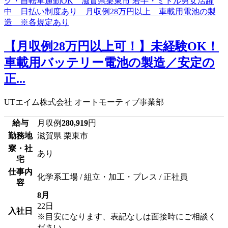
【月収例28万円以上可！】未経験OK！
車載用バッテリー電池の製造／安定の
正...
UTエイム株式会社 オートモーティブ事業部
給与
月収例
280,919
円
勤務地
滋賀県 栗東市
寮・社
あり
宅
仕事内
化学系工場 / 組立・加工・プレス / 正社員
容
8月
22日
入社日
※目安になります、表記なしは面接時にご相談く
ださい