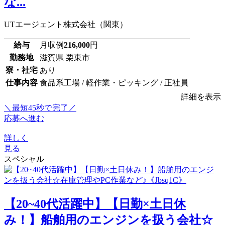
な...
UTエージェント株式会社（関東）
給与
月収例
216,000
円
勤務地
滋賀県 栗東市
寮・社宅
あり
仕事内容
食品系工場 / 軽作業・ピッキング / 正社員
詳細を表示
＼最短45秒で完了／
応募へ進む
詳しく
見る
スペシャル
【20~40代活躍中】【日勤×土日休
み！】船舶用のエンジンを扱う会社☆