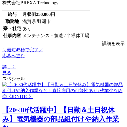
株式会社BREXA Technology
給与
月収例
250,000
円
勤務地
滋賀県 野洲市
寮・社宅
あり
仕事内容
メンテナンス・製造 / 半導体工場
詳細を表示
＼最短45秒で完了／
応募へ進む
詳しく
見る
スペシャル
【20~30代活躍中】【日勤＆土日祝休
み】電気機器の部品組付けや納入作業