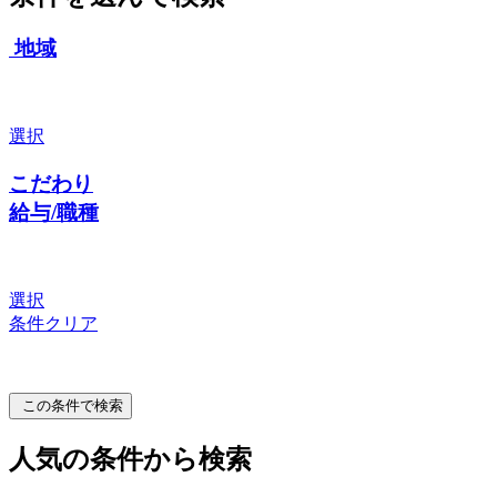
地域
選択
こだわり
給与/職種
選択
条件クリア
この条件で検索
人気の条件から検索