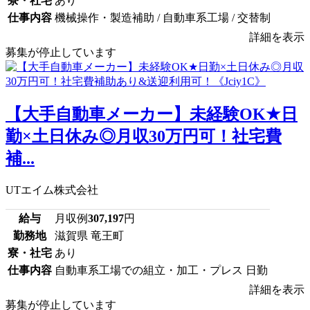
寮・社宅
あり
仕事内容
機械操作・製造補助 / 自動車系工場 / 交替制
詳細を表示
募集が停止しています
【大手自動車メーカー】未経験OK★日
勤×土日休み◎月収30万円可！社宅費
補...
UTエイム株式会社
給与
月収例
307,197
円
勤務地
滋賀県 竜王町
寮・社宅
あり
仕事内容
自動車系工場での組立・加工・プレス 日勤
詳細を表示
募集が停止しています