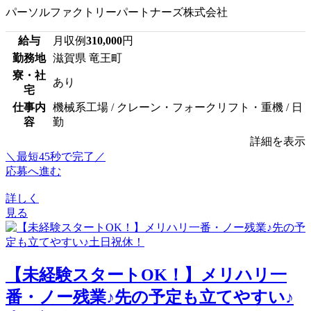
パーソルファクトリーパートナーズ株式会社
給与
月収例
310,000
円
勤務地
滋賀県 竜王町
寮・社
あり
宅
仕事内
機械系工場 / クレーン・フォークリフト・重機 / 日
容
勤
詳細を表示
＼最短45秒で完了／
応募へ進む
詳しく
見る
【未経験スタートOK！】メリハリ一
番・ノー残業♪先の予定も立てやすい♪