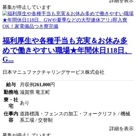
詳細を表示
募集が停止しています
福利厚生や各種手当も充実＆お休み多
めで働きやすい職場★年間休日118日、
G...
日本マニュファクチャリングサービス株式会社
給与
月収例
261,000
円
勤務地
滋賀県 竜王町
寮・社
あり
宅
仕事内
道路標識・フェンスの加工・フォークリフト / 機械
容
系工場 / 交替制
詳細を表示
募集が停止しています