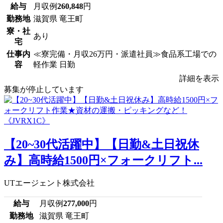
給与
月収例
260,848
円
勤務地
滋賀県 竜王町
寮・社
あり
宅
仕事内
≪寮完備・月収26万円・派遣社員≫食品系工場での
容
軽作業 日勤
詳細を表示
募集が停止しています
【20~30代活躍中】【日勤&土日祝休
み】高時給1500円×フォークリフト...
UTエージェント株式会社
給与
月収例
277,000
円
勤務地
滋賀県 竜王町