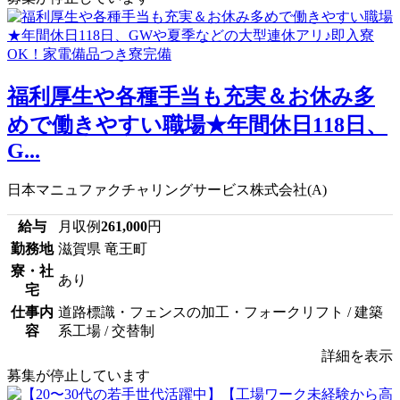
福利厚生や各種手当も充実＆お休み多
めで働きやすい職場★年間休日118日、
G...
日本マニュファクチャリングサービス株式会社(A)
給与
月収例
261,000
円
勤務地
滋賀県 竜王町
寮・社
あり
宅
仕事内
道路標識・フェンスの加工・フォークリフト / 建築
容
系工場 / 交替制
詳細を表示
募集が停止しています