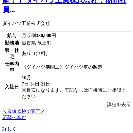
能！ 】ダイハツ工業株式会社：期間社
員...
ダイハツ工業株式会社
給与
月収例
380,000
円
勤務地
滋賀県 竜王町
寮・社
あり（無料）
宅
仕事内
《ダイハツ期間工》ダイハツ車の製造
容
10月
7日
14日
21日
入社日
※目安になります、表記なしは面接時にご相談く
ださい
詳細を表示
＼最短45秒で完了／
応募へ進む
詳しく