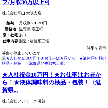
フ/月収30万以上可
株式会社平山 大阪支店
給与
月収例
301,593
円
勤務地
滋賀県 竜王町
寮・社宅
あり
仕事内容
製造 / 建築系工場
詳細を表示
募集が停止しています
★入社祝金10万円！★お仕事はお昼か
ら！★液体調味料の検品・包装！〈滋
賀県...
株式会社フジワーク 滋賀