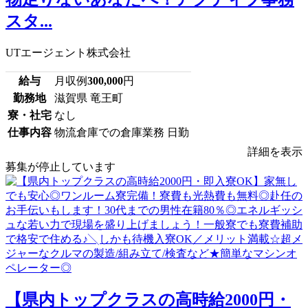
スタ...
UTエージェント株式会社
給与
月収例
300,000
円
勤務地
滋賀県 竜王町
寮・社宅
なし
仕事内容
物流倉庫での倉庫業務 日勤
詳細を表示
募集が停止しています
【県内トップクラスの高時給2000円・