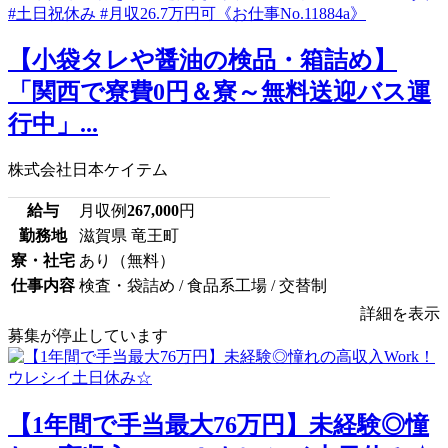
【小袋タレや醤油の検品・箱詰め】
「関西で寮費0円＆寮～無料送迎バス運
行中」...
株式会社日本ケイテム
給与
月収例
267,000
円
勤務地
滋賀県 竜王町
寮・社宅
あり（無料）
仕事内容
検査・袋詰め / 食品系工場 / 交替制
詳細を表示
募集が停止しています
【1年間で手当最大76万円】未経験◎憧