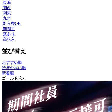
東海
関西
関東
九州
即入寮OK
期間工
寮あり
高収入
並び替え
おすすめ順
給与が高い順
新着順
ゴールド求人