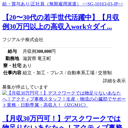
【20〜30代の若手世代活躍中】【月収
例30万円以上の高収入work☆ダイ...
フジアルテ株式会社
給与
月収例
300,000
円
勤務地
滋賀県 竜王町
寮・社宅
あり
仕事内容
組立・加工・プレス / 自動車系工場 / 交替制
詳細を表示
募集が停止しています
【月収30万円可！】デスクワークでは
物足りないあなたへ！アクティブ事務