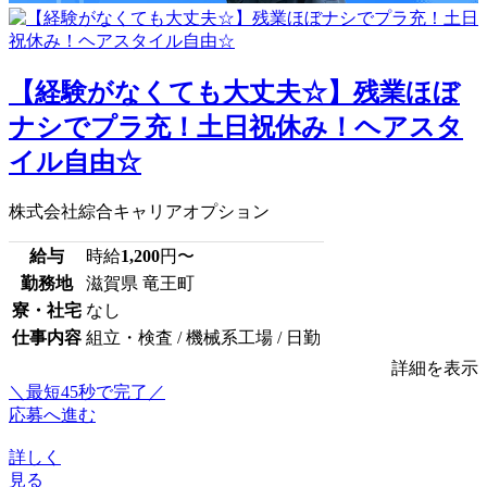
【経験がなくても大丈夫☆】残業ほぼ
ナシでプラ充！土日祝休み！ヘアスタ
イル自由☆
株式会社綜合キャリアオプション
給与
時給
1,200
円〜
勤務地
滋賀県 竜王町
寮・社宅
なし
仕事内容
組立・検査 / 機械系工場 / 日勤
詳細を表示
＼最短45秒で完了／
応募へ進む
詳しく
見る