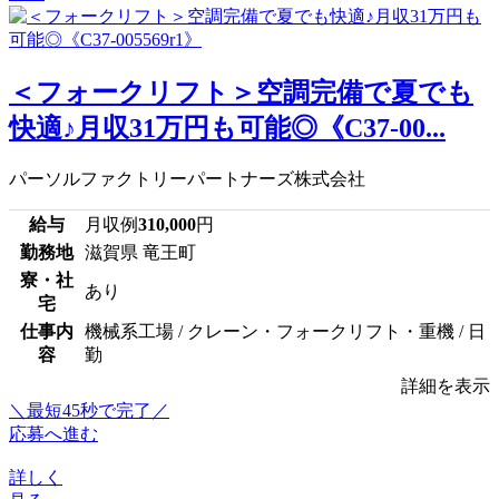
＜フォークリフト＞空調完備で夏でも
快適♪月収31万円も可能◎《C37-00...
パーソルファクトリーパートナーズ株式会社
給与
月収例
310,000
円
勤務地
滋賀県 竜王町
寮・社
あり
宅
仕事内
機械系工場 / クレーン・フォークリフト・重機 / 日
容
勤
詳細を表示
＼最短45秒で完了／
応募へ進む
詳しく