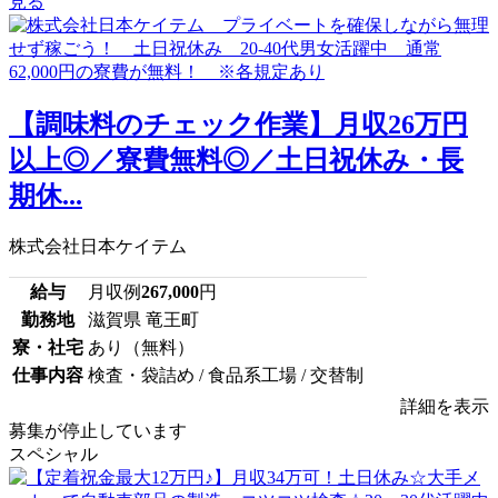
見る
【調味料のチェック作業】月収26万円
以上◎／寮費無料◎／土日祝休み・長
期休...
株式会社日本ケイテム
給与
月収例
267,000
円
勤務地
滋賀県 竜王町
寮・社宅
あり（無料）
仕事内容
検査・袋詰め / 食品系工場 / 交替制
詳細を表示
募集が停止しています
スペシャル