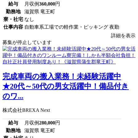
給与
月収例
360,000
円
勤務地
滋賀県 竜王町
寮・社宅
なし
仕事内容
自動車系工場での軽作業・ピッキング 夜勤
詳細を表示
募集が停止しています
完成車両の搬入業務！未経験活躍中
★20代～50代の男女活躍中！備品付き
のワ...
株式会社BREXA Next
給与
月収例
280,000
円
勤務地
滋賀県 竜王町