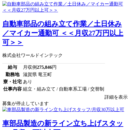
自動車部品の組み立て作業／土日休み
／マイカー通勤可 ＜＜月収27万円以上
可＞＞
株式会社ワールドインテック
給与
月収例
275,846
円
勤務地
滋賀県 竜王町
寮・社宅
あり
仕事内容
組立・組み立て / 自動車系工場 / 交替制
詳細を表示
募集が停止しています
車部品製造の新ライン立ち上げスタッ