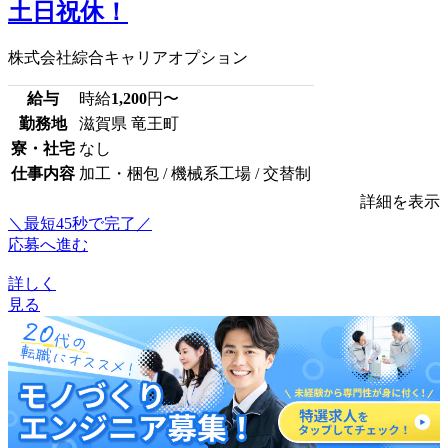
土日祝休！
株式会社綜合キャリアオプション
給与
時給
1,200
円〜
勤務地
滋賀県 竜王町
寮・社宅
なし
仕事内容
加工・梱包 / 機械系工場 / 交替制
詳細を表示
＼最短45秒で完了／
応募へ進む
詳しく
見る