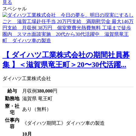
見る
スペシャル
【 ダイハツ工業株式会社の期間社員募
集 】＜滋賀県竜王町＞20〜30代活躍...
ダイハツ工業株式会社
給与
月収例
380,000
円
勤務地
滋賀県 竜王町
寮・社
あり（無料）
宅
仕事内
《ダイハツ期間工》ダイハツ車の製造
容
10月