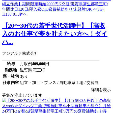
【20〜30代の若手世代活躍中】【高収
入のお仕事で夢を叶えたい方へ！ダイ
ハ...
フジアルテ株式会社
給与
月収例
409,000
円
勤務地
滋賀県 竜王町
寮・社宅
あり
仕事内容
組立・加工・プレス / 自動車系工場 / 交替制
詳細を表示
募集が停止しています