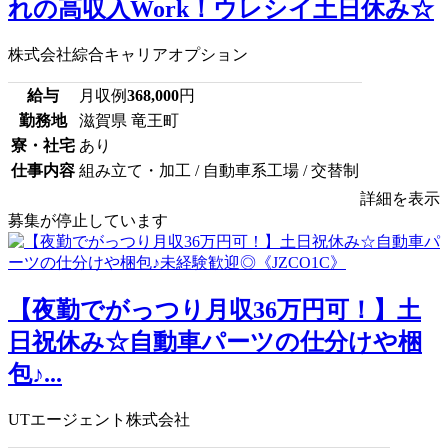
れの高収入Work！ウレシイ土日休み☆
株式会社綜合キャリアオプション
給与
月収例
368,000
円
勤務地
滋賀県 竜王町
寮・社宅
あり
仕事内容
組み立て・加工 / 自動車系工場 / 交替制
詳細を表示
募集が停止しています
【夜勤でがっつり月収36万円可！】土
日祝休み☆自動車パーツの仕分けや梱
包♪...
UTエージェント株式会社