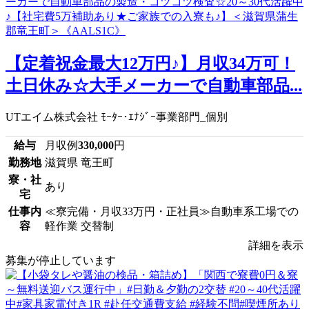
【定着祝金最大12万円♪】月収34万可！
土日休み☆大手メーカーで自動車部品...
UTエイム株式会社 ﾓｰﾀｰ･ｴﾅｼﾞｰ事業部門_個別
給与
月収例
330,000
円
勤務地
滋賀県 竜王町
寮・社
あり
宅
仕事内
≪寮完備・月収33万円・正社員≫自動車系工場での
容
軽作業 交替制
詳細を表示
募集が停止しています