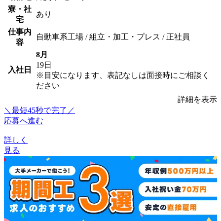
寮・社
あり
宅
仕事内
自動車系工場 / 組立・加工・プレス / 正社員
容
8月
19日
入社日
※目安になります、表記なしは面接時にご相談く
ださい
詳細を表示
＼最短45秒で完了／
応募へ進む
詳しく
見る