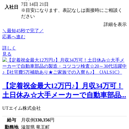
7日
14日
21日
入社日
※目安になります、表記なしは面接時にご相談く
ださい
詳細を表示
＼最短45秒で完了／
応募へ進む
詳しく
見る
【定着祝金最大12万円♪】月収34万可！
土日休み☆大手メーカーで自動車部品...
UTエイム株式会社
給与
月収例
330,356
円
勤務地
滋賀県 竜王町