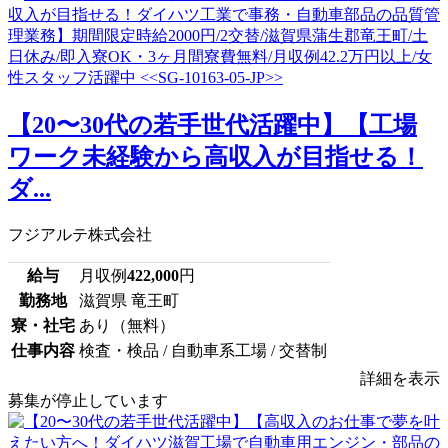
【20〜30代の若手世代活躍中】【工場
ワーク未経験から高収入が目指せる！
ダ...
フジアルテ株式会社
給与
月収例
422,000
円
勤務地
滋賀県 竜王町
寮・社宅
あり（無料）
仕事内容
検査・検品 / 自動車系工場 / 交替制
詳細を表示
募集が停止しています