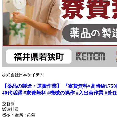
株式会社日本ケイテム
【薬品の製造・運搬作業】 『寮費無料×高時給1750円
40代活躍 #寮費無料 #機械の操作 #入出荷作業 #赴任
交替制
派遣社員
機械・金属・鉄鋼