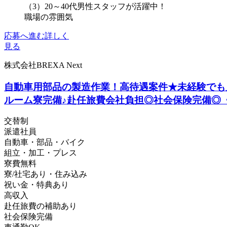
（3）20～40代男性スタッフが活躍中！
職場の雰囲気
応募へ進む
詳しく
見る
株式会社BREXA Next
自動車用部品の製造作業！高待遇案件★未経験でも月
ルーム寮完備♪赴任旅費会社負担◎社会保険完備◎
交替制
派遣社員
自動車・部品・バイク
組立・加工・プレス
寮費無料
寮/社宅あり・住み込み
祝い金・特典あり
高収入
赴任旅費の補助あり
社会保険完備