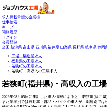
求人掲載希望の企業様
仕事検索
キープ
閲覧履歴
ログイン
会員登録
全国
新潟県
富山県
石川県
福井県
山梨県
長野県
岐阜県
静岡
工場・製造業求人
福井県の工場求人
若狭町の工場求人
若狭町・高収入の工場求人
若狭町(福井県)・高収入の工場
2026年08月05日に集計した求人情報によると、若狭町(福井県
また業界別では自動車・部品・バイクの求人が、職種別では
株式会社BREXA Nextの求人も掲載されておりますので、