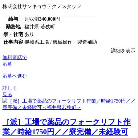
株式会社サンキョウテクノスタッフ
給与
月収例
340,000
円
勤務地
福井県 若狭町
寮・社宅
あり
仕事内容
機械系工場 / 機械操作・製造補助
詳細を表示
無料電話で
応募
応募へ進む
詳しく
見る
［派］工場で薬品のフォークリフト作
業／時給1750円／／寮完備／未経験可