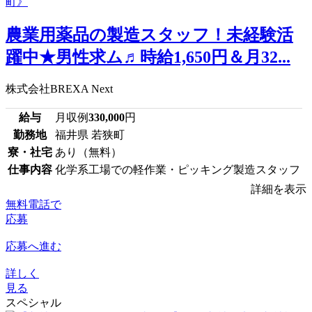
農業用薬品の製造スタッフ！未経験活
躍中★男性求ム♬時給1,650円＆月32...
株式会社BREXA Next
給与
月収例
330,000
円
勤務地
福井県 若狭町
寮・社宅
あり（無料）
仕事内容
化学系工場での軽作業・ピッキング製造スタッフ
詳細を表示
無料電話で
応募
応募へ進む
詳しく
見る
スペシャル