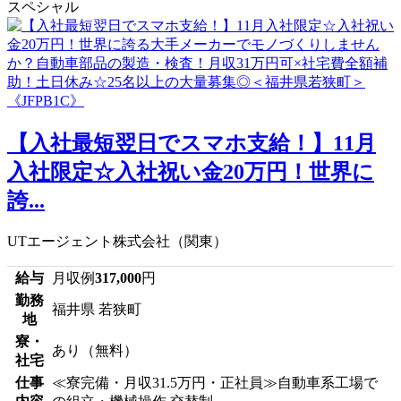
スペシャル
【入社最短翌日でスマホ支給！】11月
入社限定☆入社祝い金20万円！世界に
誇...
UTエージェント株式会社（関東）
給与
月収例
317,000
円
勤務
福井県 若狭町
地
寮・
あり（無料）
社宅
仕事
≪寮完備・月収31.5万円・正社員≫自動車系工場で