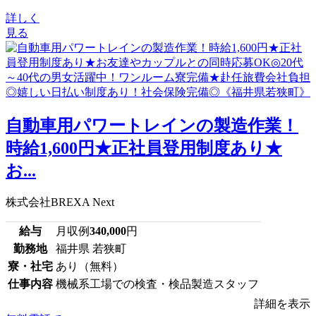
詳しく
見る
⾃動⾞⽤パワートレインの製造作業！
時給1,600円★正社員登用制度あり★
お...
株式会社BREXA Next
給与
月収例
340,000
円
勤務地
福井県 若狭町
寮・社宅
あり（無料）
仕事内容
機械系工場での検査・検品製造スタッフ
詳細を表示