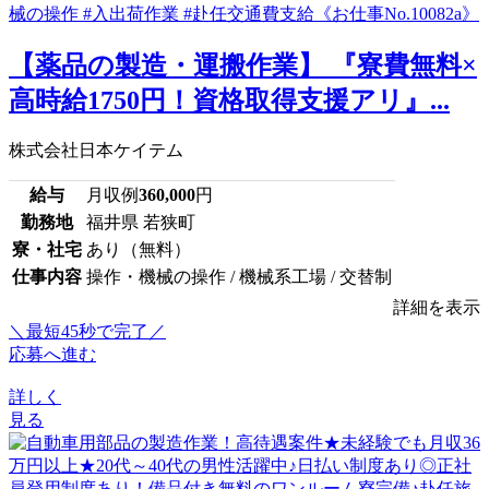
【薬品の製造・運搬作業】 『寮費無料×
高時給1750円！資格取得支援アリ』...
株式会社日本ケイテム
給与
月収例
360,000
円
勤務地
福井県 若狭町
寮・社宅
あり（無料）
仕事内容
操作・機械の操作 / 機械系工場 / 交替制
詳細を表示
＼最短45秒で完了／
応募へ進む
詳しく
見る