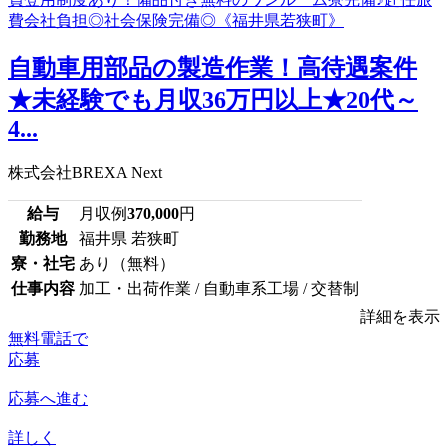
自動車用部品の製造作業！高待遇案件
★未経験でも月収36万円以上★20代～
4...
株式会社BREXA Next
給与
月収例
370,000
円
勤務地
福井県 若狭町
寮・社宅
あり（無料）
仕事内容
加工・出荷作業 / 自動車系工場 / 交替制
詳細を表示
無料電話で
応募
応募へ進む
詳しく