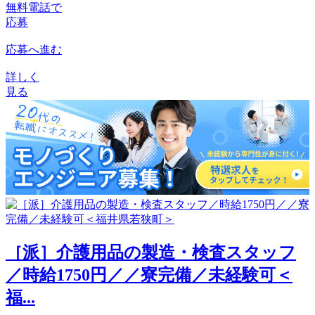
無料電話で
応募
応募へ進む
詳しく
見る
［派］介護用品の製造・検査スタッフ
／時給1750円／／寮完備／未経験可＜
福...