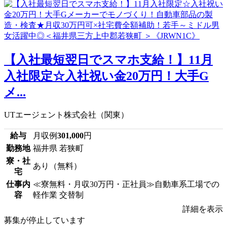
【入社最短翌日でスマホ支給！】11月
入社限定☆入社祝い金20万円！大手G
メ...
UTエージェント株式会社（関東）
給与
月収例
301,000
円
勤務地
福井県 若狭町
寮・社
あり（無料）
宅
仕事内
≪寮無料・月収30万円・正社員≫自動車系工場での
容
軽作業 交替制
詳細を表示
募集が停止しています