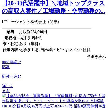
【20~30代活躍中】＼地域トップクラス
の高収入案件／工場勤務・交替勤務の...
UTエージェント株式会社（関東）
給与
月収例
284,000
円
勤務地
福井県 若狭町
寮・社宅
あり（無料）
仕事内容
化学系工場 / 軽作業・ピッキング / 正社員
詳細を表示
無料電話で
応募
応募へ進む
詳しく
見る