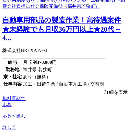
自動車用部品の製造作業！高待遇案件
★未経験でも月収36万円以上★20代～
4...
株式会社BREXA Next
給与
月収例
370,000
円
勤務地
福井県 若狭町
寮・社宅
あり（無料）
仕事内容
加工・出荷作業 / 自動車系工場 / 交替制
詳細を表示
無料電話で
応募
応募へ進む
詳しく