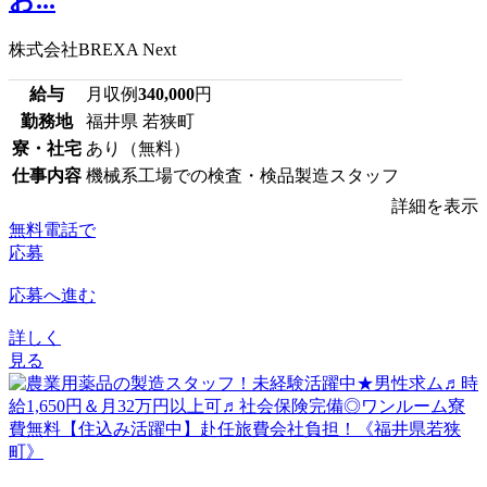
お...
株式会社BREXA Next
給与
月収例
340,000
円
勤務地
福井県 若狭町
寮・社宅
あり（無料）
仕事内容
機械系工場での検査・検品製造スタッフ
詳細を表示
無料電話で
応募
応募へ進む
詳しく
見る