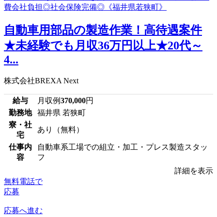
自動車用部品の製造作業！高待遇案件
★未経験でも月収36万円以上★20代～
4...
株式会社BREXA Next
給与
月収例
370,000
円
勤務地
福井県 若狭町
寮・社
あり（無料）
宅
仕事内
自動車系工場での組立・加工・プレス製造スタッ
容
フ
詳細を表示
無料電話で
応募
応募へ進む