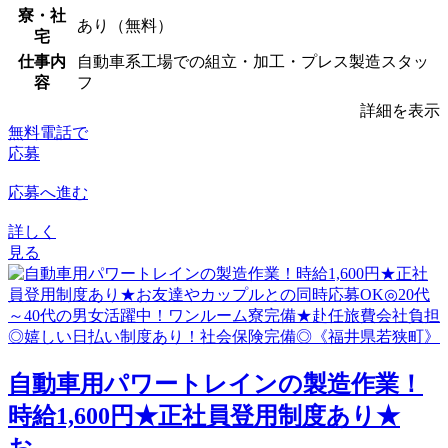
寮・社
あり（無料）
宅
仕事内
自動車系工場での組立・加工・プレス製造スタッ
容
フ
詳細を表示
無料電話で
応募
応募へ進む
詳しく
見る
⾃動⾞⽤パワートレインの製造作業！
時給1,600円★正社員登用制度あり★