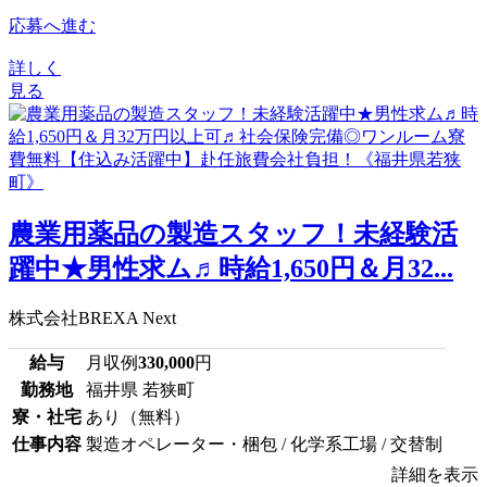
応募へ進む
詳しく
見る
農業用薬品の製造スタッフ！未経験活
躍中★男性求ム♬時給1,650円＆月32...
株式会社BREXA Next
給与
月収例
330,000
円
勤務地
福井県 若狭町
寮・社宅
あり（無料）
仕事内容
製造オペレーター・梱包 / 化学系工場 / 交替制
詳細を表示