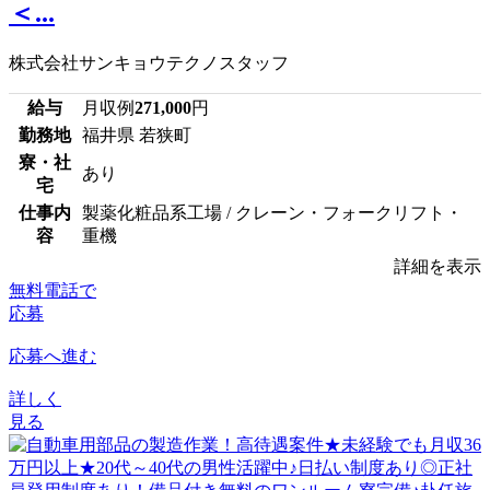
＜...
株式会社サンキョウテクノスタッフ
給与
月収例
271,000
円
勤務地
福井県 若狭町
寮・社
あり
宅
仕事内
製薬化粧品系工場 / クレーン・フォークリフト・
容
重機
詳細を表示
無料電話で
応募
応募へ進む
詳しく
見る