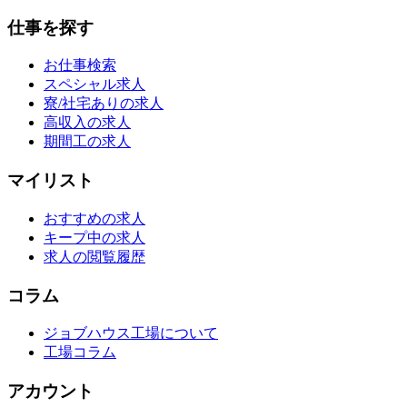
仕事を探す
お仕事検索
スペシャル求人
寮/社宅ありの求人
高収入の求人
期間工の求人
マイリスト
おすすめの求人
キープ中の求人
求人の閲覧履歴
コラム
ジョブハウス工場について
工場コラム
アカウント