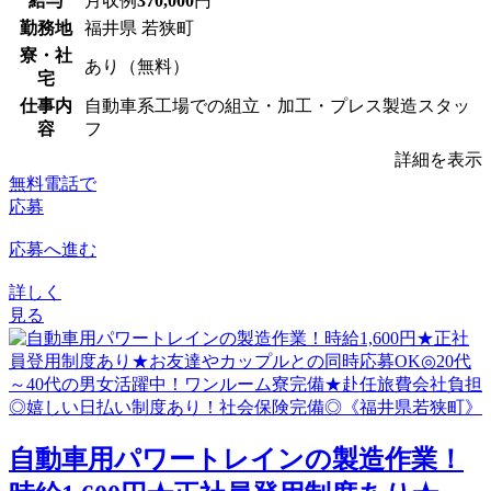
給与
月収例
370,000
円
勤務地
福井県 若狭町
寮・社
あり（無料）
宅
仕事内
自動車系工場での組立・加工・プレス製造スタッ
容
フ
詳細を表示
無料電話で
応募
応募へ進む
詳しく
見る
⾃動⾞⽤パワートレインの製造作業！