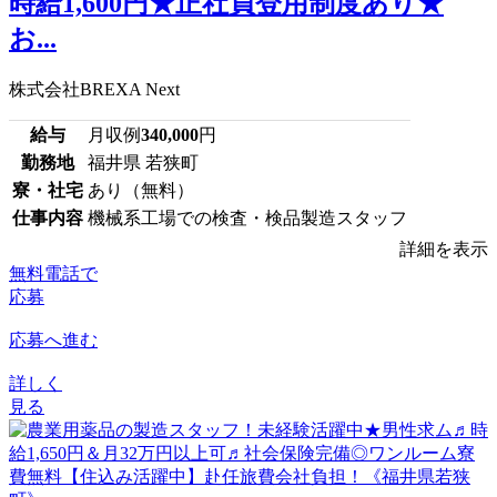
時給1,600円★正社員登用制度あり★
お...
株式会社BREXA Next
給与
月収例
340,000
円
勤務地
福井県 若狭町
寮・社宅
あり（無料）
仕事内容
機械系工場での検査・検品製造スタッフ
詳細を表示
無料電話で
応募
応募へ進む
詳しく
見る