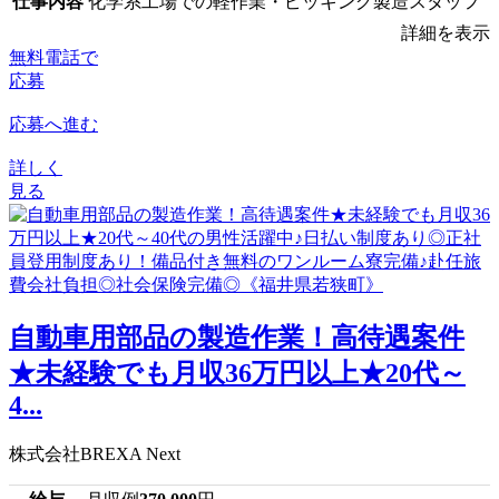
仕事内容
化学系工場での軽作業・ピッキング製造スタッフ
詳細を表示
無料電話で
応募
応募へ進む
詳しく
見る
自動車用部品の製造作業！高待遇案件
★未経験でも月収36万円以上★20代～
4...
株式会社BREXA Next