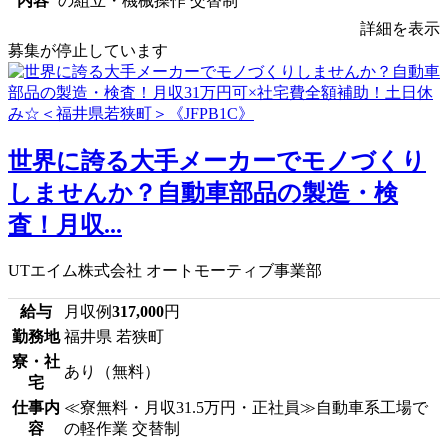
内容
の組立・機械操作 交替制
詳細を表示
募集が停止しています
世界に誇る大手メーカーでモノづくり
しませんか？自動車部品の製造・検
査！月収...
UTエイム株式会社 オートモーティブ事業部
給与
月収例
317,000
円
勤務地
福井県 若狭町
寮・社
あり（無料）
宅
仕事内
≪寮無料・月収31.5万円・正社員≫自動車系工場で
容
の軽作業 交替制