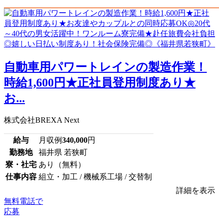
⾃動⾞⽤パワートレインの製造作業！
時給1,600円★正社員登用制度あり★
お...
株式会社BREXA Next
給与
月収例
340,000
円
勤務地
福井県 若狭町
寮・社宅
あり（無料）
仕事内容
組立・加工 / 機械系工場 / 交替制
詳細を表示
無料電話で
応募