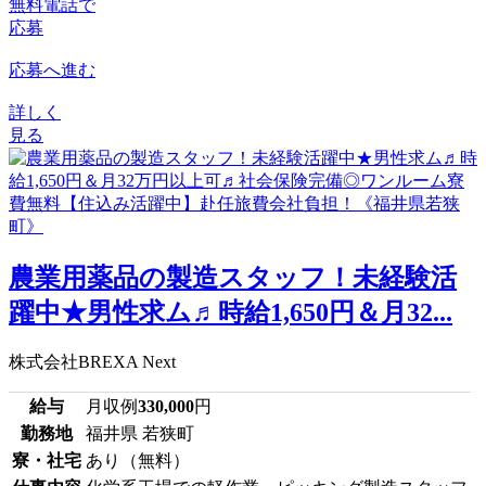
無料電話で
応募
応募へ進む
詳しく
見る
農業用薬品の製造スタッフ！未経験活
躍中★男性求ム♬時給1,650円＆月32...
株式会社BREXA Next
給与
月収例
330,000
円
勤務地
福井県 若狭町
寮・社宅
あり（無料）