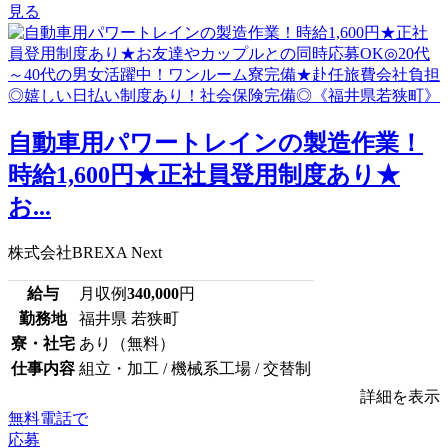
見る
⾃動⾞⽤パワートレインの製造作業！
時給1,600円★正社員登用制度あり★
お...
株式会社BREXA Next
給与
月収例
340,000
円
勤務地
福井県 若狭町
寮・社宅
あり（無料）
仕事内容
組立・加工 / 機械系工場 / 交替制
詳細を表示
無料電話で
応募