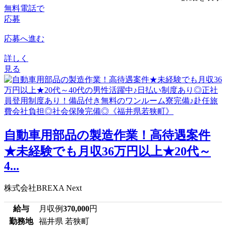
無料電話で
応募
応募へ進む
詳しく
見る
自動車用部品の製造作業！高待遇案件
★未経験でも月収36万円以上★20代～
4...
株式会社BREXA Next
給与
月収例
370,000
円
勤務地
福井県 若狭町