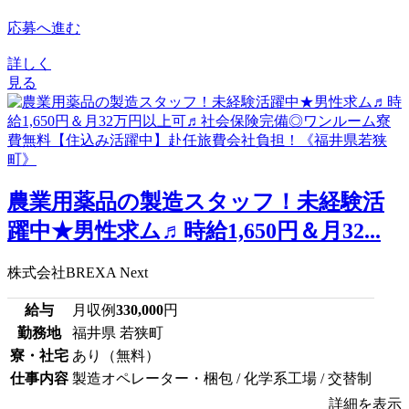
応募へ進む
詳しく
見る
農業用薬品の製造スタッフ！未経験活
躍中★男性求ム♬時給1,650円＆月32...
株式会社BREXA Next
給与
月収例
330,000
円
勤務地
福井県 若狭町
寮・社宅
あり（無料）
仕事内容
製造オペレーター・梱包 / 化学系工場 / 交替制
詳細を表示