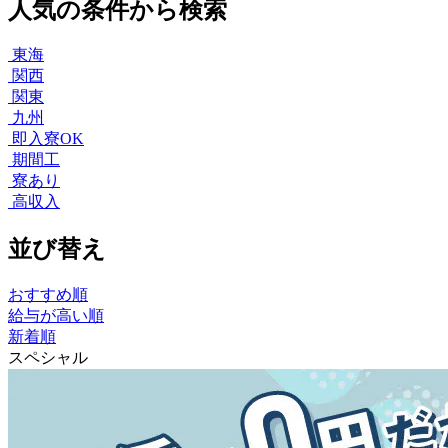
人気の条件から検索
東海
関西
関東
九州
即入寮OK
期間工
寮あり
高収入
並び替え
おすすめ順
給与が高い順
新着順
スペシャル