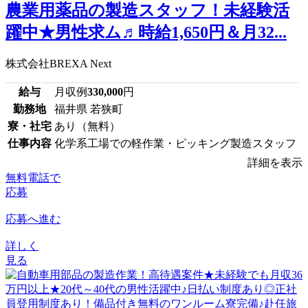
農業用薬品の製造スタッフ！未経験活
躍中★男性求ム♬時給1,650円＆月32...
株式会社BREXA Next
給与
月収例
330,000
円
勤務地
福井県 若狭町
寮・社宅
あり（無料）
仕事内容
化学系工場での軽作業・ピッキング製造スタッフ
詳細を表示
無料電話で
応募
応募へ進む
詳しく
見る