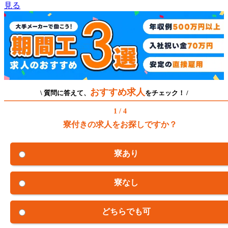
見る
おすすめ求人
\ 質問に答えて、
をチェック！ /
1 / 4
寮付きの求人をお探しですか？
寮あり
寮なし
どちらでも可