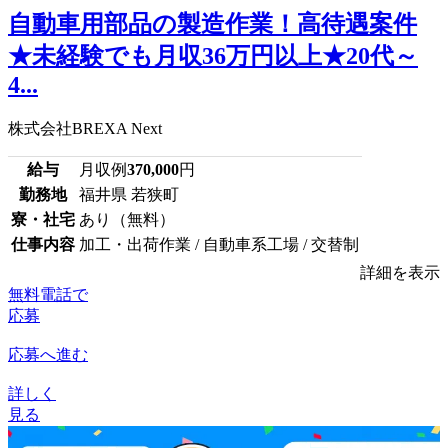
自動車用部品の製造作業！高待遇案件
★未経験でも月収36万円以上★20代～
4...
株式会社BREXA Next
給与
月収例
370,000
円
勤務地
福井県 若狭町
寮・社宅
あり（無料）
仕事内容
加工・出荷作業 / 自動車系工場 / 交替制
詳細を表示
無料電話で
応募
応募へ進む
詳しく
見る