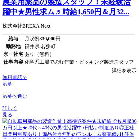
農業用薬品の製造スタッフ！未経験活
躍中★男性求ム♬時給1,650円＆月32...
株式会社BREXA Next
給与
月収例
330,000
円
勤務地
福井県 若狭町
寮・社宅
あり（無料）
仕事内容
化学系工場での軽作業・ピッキング製造スタッフ
詳細を表示
無料電話で
応募
応募へ進む
詳しく
見る