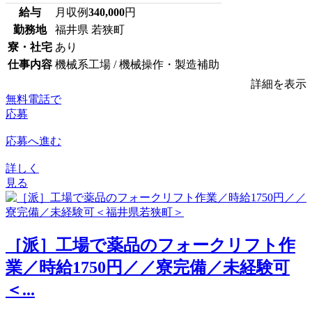
給与
月収例
340,000
円
勤務地
福井県 若狭町
寮・社宅
あり
仕事内容
機械系工場 / 機械操作・製造補助
詳細を表示
無料電話で
応募
応募へ進む
詳しく
見る
［派］工場で薬品のフォークリフト作
業／時給1750円／／寮完備／未経験可
＜...