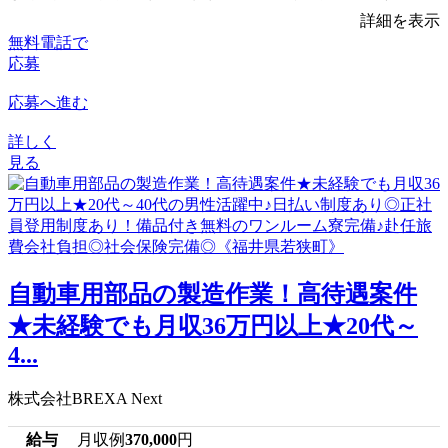
詳細を表示
無料電話で
応募
応募へ進む
詳しく
見る
自動車用部品の製造作業！高待遇案件
★未経験でも月収36万円以上★20代～
4...
株式会社BREXA Next
給与
月収例
370,000
円