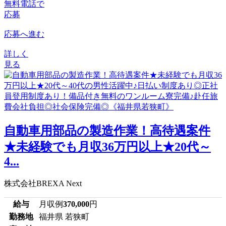
無料電話で
応募
応募へ進む
詳しく
見る
自動車用部品の製造作業！高待遇案件
★未経験でも月収36万円以上★20代～
4...
株式会社BREXA Next
給与
月収例
370,000
円
勤務地
福井県 若狭町