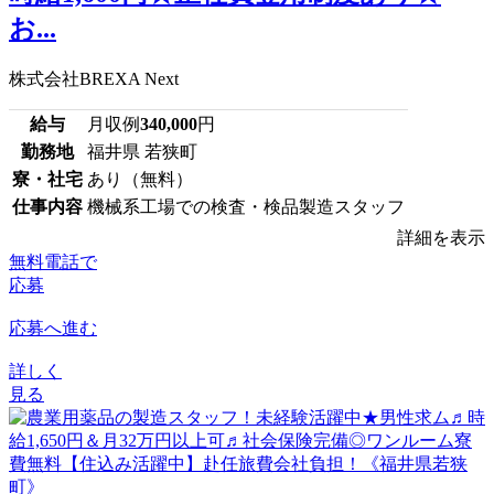
お...
株式会社BREXA Next
給与
月収例
340,000
円
勤務地
福井県 若狭町
寮・社宅
あり（無料）
仕事内容
機械系工場での検査・検品製造スタッフ
詳細を表示
無料電話で
応募
応募へ進む
詳しく
見る