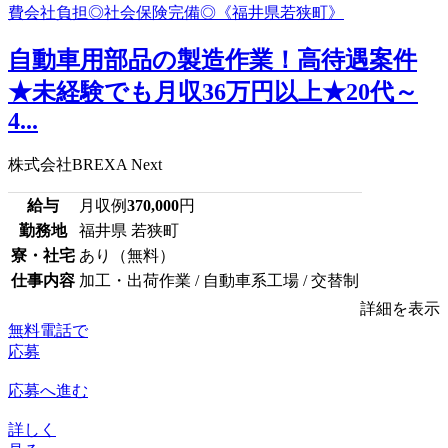
自動車用部品の製造作業！高待遇案件
★未経験でも月収36万円以上★20代～
4...
株式会社BREXA Next
給与
月収例
370,000
円
勤務地
福井県 若狭町
寮・社宅
あり（無料）
仕事内容
加工・出荷作業 / 自動車系工場 / 交替制
詳細を表示
無料電話で
応募
応募へ進む
詳しく