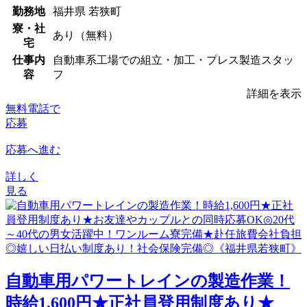
勤務地
福井県 若狭町
寮・社
あり（無料）
宅
仕事内
自動車系工場での組立・加工・プレス製造スタッ
容
フ
詳細を表示
無料電話で
応募
応募へ進む
詳しく
見る
⾃動⾞⽤パワートレインの製造作業！
時給1,600円★正社員登用制度あり★