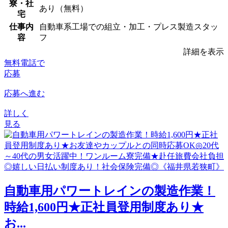
寮・社
あり（無料）
宅
仕事内
自動車系工場での組立・加工・プレス製造スタッ
容
フ
詳細を表示
無料電話で
応募
応募へ進む
詳しく
見る
⾃動⾞⽤パワートレインの製造作業！
時給1,600円★正社員登用制度あり★
お...