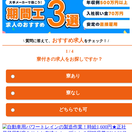
おすすめ求人
\ 質問に答えて、
をチェック！ /
1 / 4
寮付きの求人をお探しですか？
寮あり
寮なし
どちらでも可