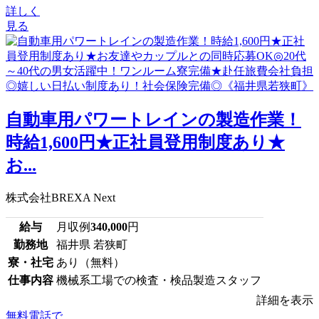
詳しく
見る
⾃動⾞⽤パワートレインの製造作業！
時給1,600円★正社員登用制度あり★
お...
株式会社BREXA Next
給与
月収例
340,000
円
勤務地
福井県 若狭町
寮・社宅
あり（無料）
仕事内容
機械系工場での検査・検品製造スタッフ
詳細を表示
無料電話で