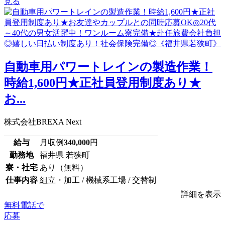
見る
⾃動⾞⽤パワートレインの製造作業！
時給1,600円★正社員登用制度あり★
お...
株式会社BREXA Next
給与
月収例
340,000
円
勤務地
福井県 若狭町
寮・社宅
あり（無料）
仕事内容
組立・加工 / 機械系工場 / 交替制
詳細を表示
無料電話で
応募