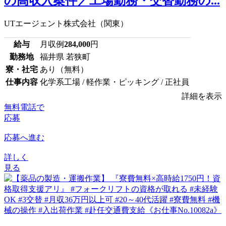
の高収入案件／工場勤務・交替勤務の...
UTエージェント株式会社（関東）
給与
月収例
284,000
円
勤務地
福井県 若狭町
寮・社宅
あり（無料）
仕事内容
化学系工場 / 軽作業・ピッキング / 正社員
詳細を表示
無料電話で
応募
応募へ進む
詳しく
見る