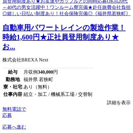
⾃動⾞⽤パワートレインの製造作業！
時給1,600円★正社員登用制度あり★
お...
株式会社BREXA Next
給与
月収例
340,000
円
勤務地
福井県 若狭町
寮・社宅
あり（無料）
仕事内容
組立・加工 / 機械系工場 / 交替制
詳細を表示
無料電話で
応募
応募へ進む