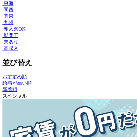
東海
関西
関東
九州
即入寮OK
期間工
寮あり
高収入
並び替え
おすすめ順
給与が高い順
新着順
スペシャル