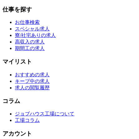
仕事を探す
お仕事検索
スペシャル求人
寮/社宅ありの求人
高収入の求人
期間工の求人
マイリスト
おすすめの求人
キープ中の求人
求人の閲覧履歴
コラム
ジョブハウス工場について
工場コラム
アカウント