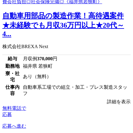
自動車用部品の製造作業！高待遇案件
★未経験でも月収36万円以上★20代～
4...
株式会社BREXA Next
給与
月収例
370,000
円
勤務地
福井県 若狭町
寮・社
あり（無料）
宅
仕事内
自動車系工場での組立・加工・プレス製造スタッ
容
フ
詳細を表示
無料電話で
応募
応募へ進む