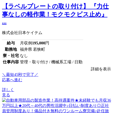
【ラベルプレートの取り付け】 『力仕
事なしの軽作業！モクモクビス止め』
...
株式会社日本ケイテム
給与
月収例
195,000
円
勤務地
福井県 若狭町
寮・社宅
なし
仕事内容
管理・取り付け / 機械系工場 / 日勤
詳細を表示
＼最短45秒で完了／
応募へ進む
詳しく
見る