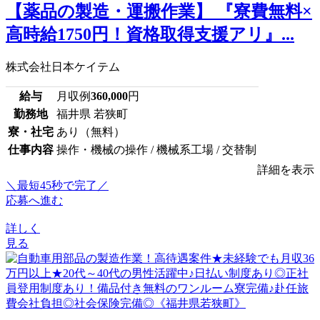
【薬品の製造・運搬作業】 『寮費無料×
高時給1750円！資格取得支援アリ』...
株式会社日本ケイテム
給与
月収例
360,000
円
勤務地
福井県 若狭町
寮・社宅
あり（無料）
仕事内容
操作・機械の操作 / 機械系工場 / 交替制
詳細を表示
＼最短45秒で完了／
応募へ進む
詳しく
見る