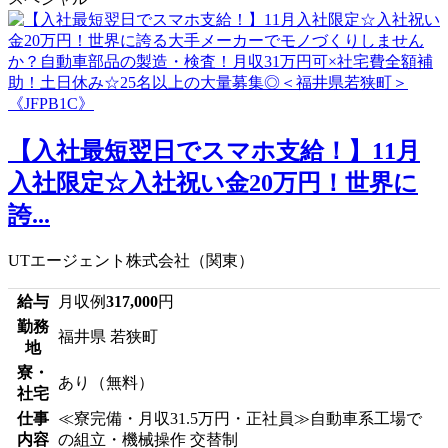
【入社最短翌日でスマホ支給！】11月
入社限定☆入社祝い金20万円！世界に
誇...
UTエージェント株式会社（関東）
給与
月収例
317,000
円
勤務
福井県 若狭町
地
寮・
あり（無料）
社宅
仕事
≪寮完備・月収31.5万円・正社員≫自動車系工場で
内容
の組立・機械操作 交替制