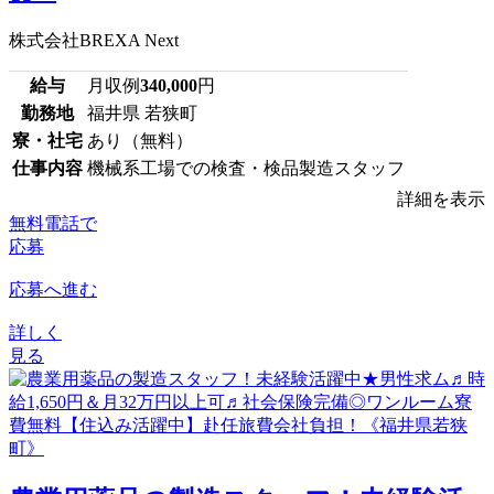
株式会社BREXA Next
給与
月収例
340,000
円
勤務地
福井県 若狭町
寮・社宅
あり（無料）
仕事内容
機械系工場での検査・検品製造スタッフ
詳細を表示
無料電話で
応募
応募へ進む
詳しく
見る