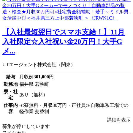
【入社最短翌日でスマホ支給！】11月
入社限定☆入社祝い金20万円！大手G
メ...
UTエージェント株式会社（関東）
給与
月収例
301,000
円
勤務地
福井県 若狭町
寮・社
あり（無料）
宅
仕事内
≪寮無料・月収30万円・正社員≫自動車系工場での
容
軽作業 交替制
詳細を表示
募集が停止しています
スペシャル