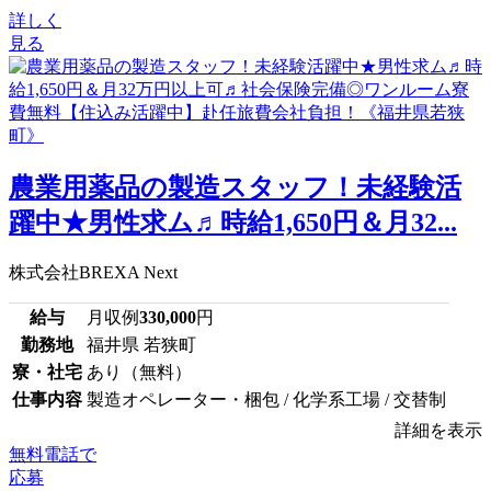
詳しく
見る
農業用薬品の製造スタッフ！未経験活
躍中★男性求ム♬時給1,650円＆月32...
株式会社BREXA Next
給与
月収例
330,000
円
勤務地
福井県 若狭町
寮・社宅
あり（無料）
仕事内容
製造オペレーター・梱包 / 化学系工場 / 交替制
詳細を表示
無料電話で
応募