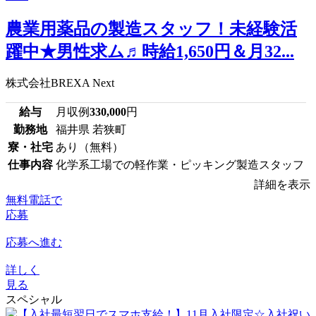
農業用薬品の製造スタッフ！未経験活
躍中★男性求ム♬時給1,650円＆月32...
株式会社BREXA Next
給与
月収例
330,000
円
勤務地
福井県 若狭町
寮・社宅
あり（無料）
仕事内容
化学系工場での軽作業・ピッキング製造スタッフ
詳細を表示
無料電話で
応募
応募へ進む
詳しく
見る
スペシャル