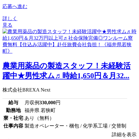
応募へ進む
詳しく
見る
農業用薬品の製造スタッフ！未経験活
躍中★男性求ム♬時給1,650円＆月32...
株式会社BREXA Next
給与
月収例
330,000
円
勤務地
福井県 若狭町
寮・社宅
あり（無料）
仕事内容
製造オペレーター・梱包 / 化学系工場 / 交替制
詳細を表示