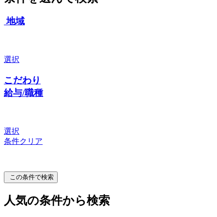
地域
選択
こだわり
給与/職種
選択
条件クリア
この条件で検索
人気の条件から検索