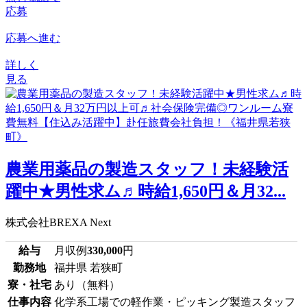
応募
応募へ進む
詳しく
見る
農業用薬品の製造スタッフ！未経験活
躍中★男性求ム♬時給1,650円＆月32...
株式会社BREXA Next
給与
月収例
330,000
円
勤務地
福井県 若狭町
寮・社宅
あり（無料）
仕事内容
化学系工場での軽作業・ピッキング製造スタッフ