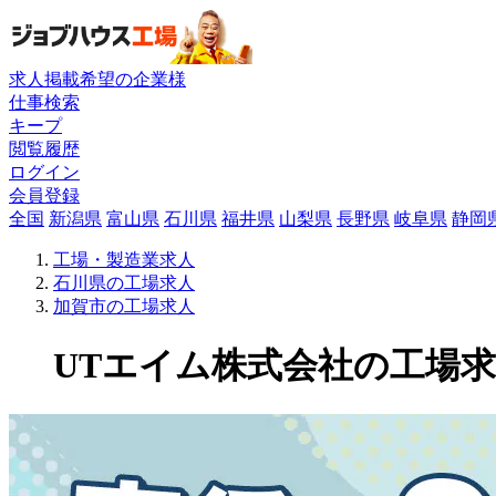
求人掲載希望の企業様
仕事検索
キープ
閲覧履歴
ログイン
会員登録
全国
新潟県
富山県
石川県
福井県
山梨県
長野県
岐阜県
静岡
工場・製造業求人
石川県の工場求人
加賀市の工場求人
UTエイム株式会社の工場求人(5