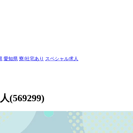
県
愛知県
寮/社宅あり
スペシャル求人
69299)