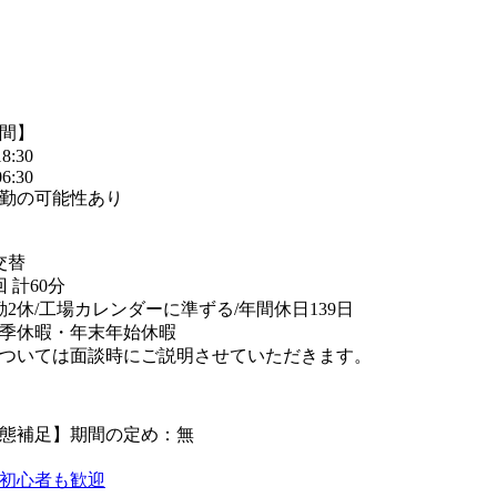
間】
8:30
6:30
勤の可能性あり
交替
 計60分
勤2休/工場カレンダーに準ずる/年間休日139日
季休暇・年末年始休暇
ついては面談時にご説明させていただきます。
態補足】期間の定め：無
初心者も歓迎