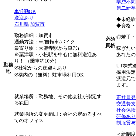
学歴不問
第二新卒
車通勤OK
送迎あり
◆未経験
石川県
加賀市
◆資格・
勤務詳細：加賀市
◎若手・
必須
通勤方法：車/自転車/バイク
資格
最寄り駅：大聖寺駅から車7分
稼ぎたい
※粟津駅・小松駅を中心に無料送迎あ
あなたの
り！ （乗車約10分）
勤務
UT株式
※社宅からの送迎もあり
地
採用決定
※構内の（無料）駐車場利用OK
派遣元で
ます。
就業場所：勤務地、その他会社が指定す
正社員登
る範囲
交通費支
社会保険
就業場所の変更範囲：会社の定めるすべ
研修あり
てのオフィス
制服貸与
＜新制度