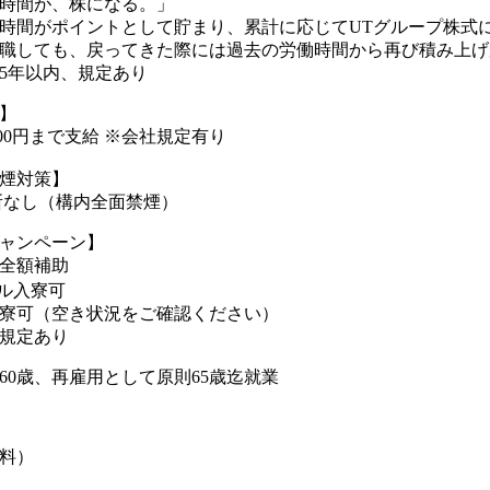
時間が、株になる。」
時間がポイントとして貯まり、累計に応じてUTグループ株式
職しても、戻ってきた際には過去の労働時間から再び積み上げが
5年以内、規定あり
】
000円まで支給 ※会社規定有り
煙対策】
所なし（構内全面禁煙）
ャンペーン】
全額補助
ル入寮可
寮可（空き状況をご確認ください）
規定あり
60歳、再雇用として原則65歳迄就業
料）