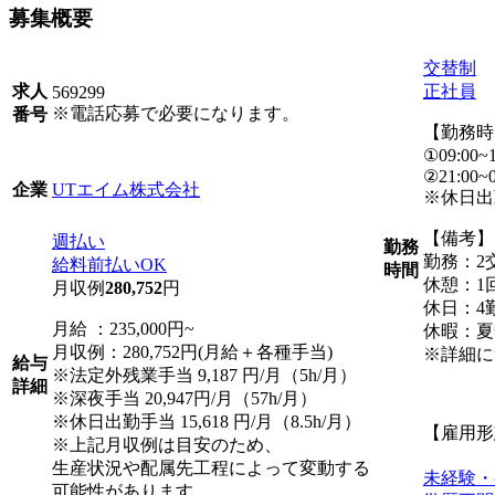
募集概要
交替制
正社員
求人
569299
※電話応募で必要になります。
番号
【勤務時
①09:00~1
②21:00~0
UTエイム株式会社
企業
※休日出
【備考】
週払い
勤務
勤務：2
給料前払いOK
時間
休憩：1回
月収例
280,752
円
休日：4
月給 ：235,000円~
休暇：夏
月収例：280,752円(月給＋各種手当)
※詳細に
給与
※法定外残業手当 9,187 円/月（5h/月）
詳細
※深夜手当 20,947円/月（57h/月）
※休日出勤手当 15,618 円/月（8.5h/月）
【雇用形
※上記月収例は目安のため、
生産状況や配属先工程によって変動する
未経験・
可能性があります