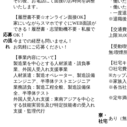
その後、お電話にて面接のお時間を調整
「働いた
いたします。
・働いた
・一度退
【履歴書不要☆オンライン面接OK】
※退職後
家にいながらスマホですぐにWEB面談が
できる！履歴書・志望動機不要・私服で
【交通費
応募
OK！
上限30,
の流
今までの経歴も問いません！
【受動喫
れ
お気軽にご応募ください！
無:喫煙
【事業内容について】
【社宅キ
製造業を中心とする人材派遣・請負事
◎社宅費
業、外国人受入れ支援事業
人材派遣：製造オペレーター、製造設備
※カップ
エンジニア、半導体テストエンジニア
※家族入
業務請負：製造工程全般、製造設備保
※各当社
全、半導体テスト
※定年満
外国人受入れ支援：東南アジアを中心と
する技能実習生及び特定技能者の受入れ
支援・監理代行
寮・
あり（無
社宅