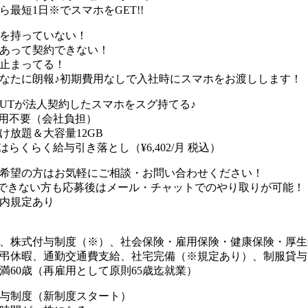
ら最短1日※でスマホをGET!!
を持っていない！
あって契約できない！
止まってる！
なたに朗報♪初期費用なしで入社時にスマホをお渡しします！
UTが法人契約したスマホをスグ持てる♪
用不要（会社負担）
け放題＆大容量12GB
はらくらく給与引き落とし（¥6,402/月 税込）
希望の方はお気軽にご相談・お問い合わせください！
できない方も応募後はメール・チャットでのやり取りが可能！
内規定あり
、株式付与制度（※）、社会保険・雇用保険・健康保険・厚生
弔休暇、通勤交通費支給、社宅完備（※規定あり）、制服貸与
満60歳（再雇用として原則65歳迄就業）
与制度（新制度スタート）