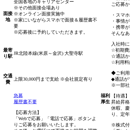
全国各地のキャリアセンター
ご応募か
※その他面接会場あり
面接
※オンライン面接実施中
・スマホ
地
※家にいながらスマホで面接＆履歴書不
・事情が
要
・携帯が
※応募後に予約していただきます。
そんなあ
入社時に
☆初期費
最寄
JR北陸本線(米原～金沢) 大聖寺駅
☆通話か
り駅
☆利用料
◆ご利用
交通
上限30,000円まで支給 ※会社規定有り
◆通話が
費
※一部社
急募
福利
【待遇】
履歴書不要
厚生
昇給昇格
休暇、慶
【応募方法】
り、定年
「Webで応募」「電話で応募」ボタンよ
りご応募をお願いいたします。
※株式付