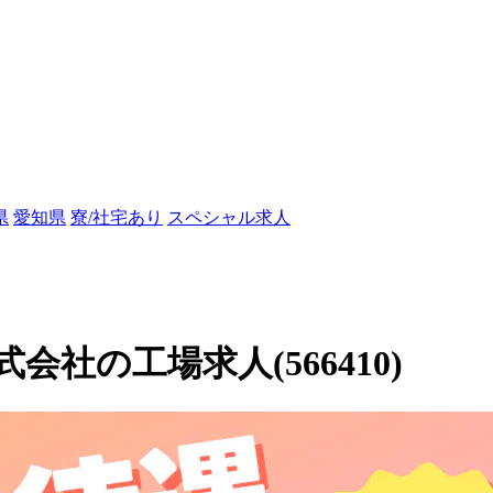
県
愛知県
寮/社宅あり
スペシャル求人
社の工場求人(566410)