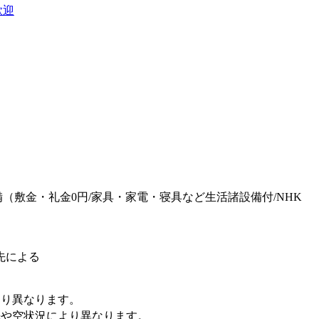
歓迎
（敷金・礼金0円/家具・家電・寝具など生活諸設備付/NHK
先による
より異なります。
先や空状況により異なります。