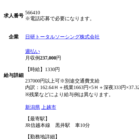
566410
求人番号
※電話応募で必要になります。
日研トータルソーシング株式会社
企業
週払い
月収例
237,000
円
【時給】1330円
給与詳細
237000円以上可※別途交通費支給
内訳：162.64Ｈ＋残業1663円×5Ｈ＋深夜333円×37.3
※残業などにより給与例は異なります。
新潟県
上越市
【最寄駅】
JR信越本線 黒井駅 車10分
【勤務地詳細】