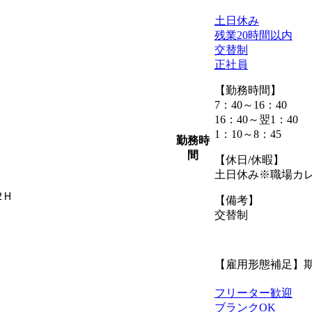
土日休み
残業20時間以内
交替制
正社員
【勤務時間】
7：40～16：40
16：40～翌1：40
1：10～8：45
勤務時
間
【休日/休暇】
土日休み※職場カ
2Ｈ
【備考】
交替制
【雇用形態補足】
フリーター歓迎
ブランクOK