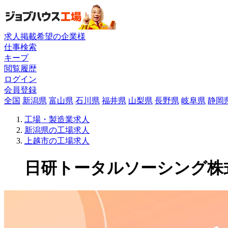
求人掲載希望の企業様
仕事検索
キープ
閲覧履歴
ログイン
会員登録
全国
新潟県
富山県
石川県
福井県
山梨県
長野県
岐阜県
静岡
工場・製造業求人
新潟県の工場求人
上越市の工場求人
日研トータルソーシング株式会