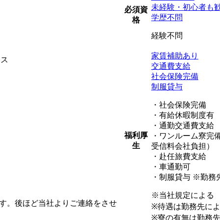
未経験・初心者も
必須資
学歴不問
格
経験不問
家賃補助あり
ィス
交通費支給
社会保険完備
制服貸与
・社会保険完備
・有給休暇制度有
・通勤交通費支給
福利厚
・ワンルーム寮完備
生
受信料会社負担）
・赴任旅費支給
・車通勤可
・制服貸与 ※勤務
※当社規定による
ます。後ほど当社よりご連絡をさせ
※待遇は勤務先に
※寮の有無は勤務