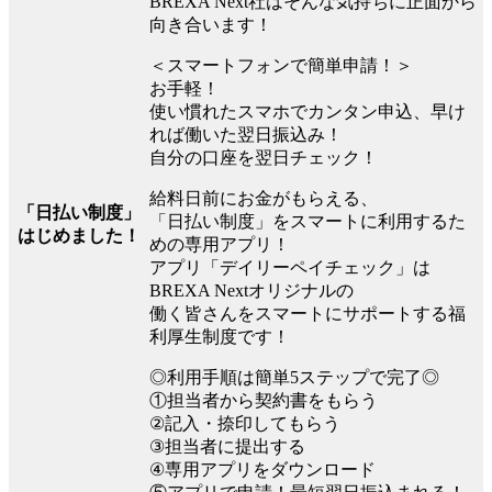
BREXA Next社はそんな気持ちに正面から
向き合います！
＜スマートフォンで簡単申請！＞
お手軽！
使い慣れたスマホでカンタン申込、早け
れば働いた翌日振込み！
自分の口座を翌日チェック！
給料日前にお金がもらえる、
「日払い制度」
「日払い制度」をスマートに利用するた
はじめました！
めの専用アプリ！
アプリ「デイリーペイチェック」は
BREXA Nextオリジナルの
働く皆さんをスマートにサポートする福
利厚生制度です！
◎利用手順は簡単5ステップで完了◎
①担当者から契約書をもらう
②記入・捺印してもらう
③担当者に提出する
④専用アプリをダウンロード