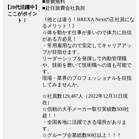
■寮費無料
【20代活躍中】
■赴任旅費会社負担
ここがポイン
《他とは違う！BREXA Nextの正社員にな
ト！
るメリット！》
☆体を動かす仕事が多いので体力に自信
がある方必見！
・常用雇用なので安定してキャリアアッ
プが目指せます。
リーダーシップを発揮して内勤管理職
や、技術を磨いて技術職への道も可能で
す。
現場・業界のプロフェッショナルを目指
してみませんか。
☆社員数129,487人（2022年12月31日現
在）
☆信頼の大手メーカー取引実績数500社
超！！
・全国各地に活躍できる場所がありま
す。
☆グループ企業総数90社以上！！！