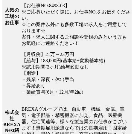
【お仕事NO.8498-03】
人気の
※ご応募いただく際に、お仕事NO.をお伝えくださ
工場の
い。
お仕事
☆この案件以外にも多数工場の求人をご用意して
おります☆
案件・求人に関するご相談や登録のみという方も
お気軽にご連絡ください！
【月収例】21万～23万円
【給与】188,000円(基本給+変動基本給)
※試用期間(2ヶ月)給与変動なし
【別途】
・残業・深夜・休出手当
・昇給あり
・業績賞与(6月・12月/年2回)
BREXAグループでは、自動車、機械・金属、電
株式会
気・電子部品・精密機器に加え、食品、医療機
社
器、住宅関連等、様々な製造業のお仕事がござい
BREXA
ます！無期雇用派遣ならではの長期雇用！固定給
Next紹