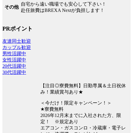
自宅から遠い職場でも安心して下さい！
その他
赴任旅費はBREXA Nextが負担します！
PRポイント
友達同士歓迎
カップル歓迎
男性活躍中
女性活躍中
20代活躍中
30代活躍中
【注目◎寮費無料】日勤専属＆土日祝休
み！業績賞与あり★
＜今だけ！限定キャンペーン！＞
★寮費無料
2026年12月末までに入社された方、限
定！ ※規定あり
エアコン・ガスコンロ・冷蔵庫・電子レ