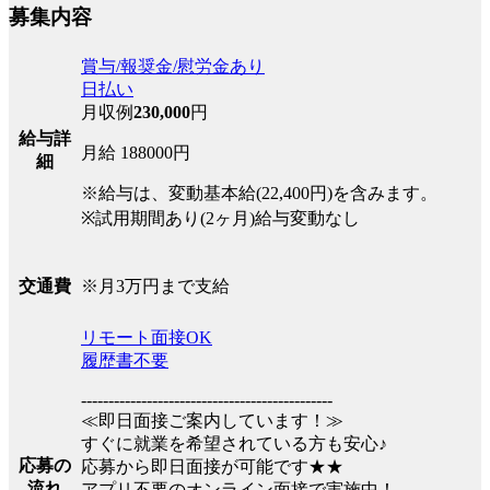
募集内容
賞与/報奨金/慰労金あり
日払い
月収例
230,000
円
給与詳
月給 188000円
細
※給与は、変動基本給(22,400円)を含みます。
※試用期間あり(2ヶ月)給与変動なし
※月3万円まで支給
交通費
リモート面接OK
履歴書不要
----------------------------------------------
≪即日面接ご案内しています！≫
すぐに就業を希望されている方も安心♪
応募の
応募から即日面接が可能です★★
流れ
アプリ不要のオンライン面接で実施中！