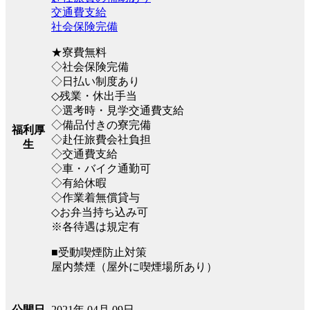
交通費支給
社会保険完備
★寮費無料
◇社会保険完備
◇日払い制度あり
◇残業・休出手当
◇選考時・見学交通費支給
◇備品付きの寮完備
福利厚
◇赴任旅費会社負担
生
◇交通費支給
◇車・バイク通勤可
◇有給休暇
◇作業着無償貸与
◇お弁当持ち込み可
※各待遇は規定有
■受動喫煙防止対策
屋内禁煙（屋外に喫煙場所あり）
2021年 04月 09日
公開日