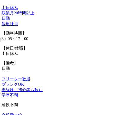
土日休み
残業月20時間以上
日勤
派遣社員
【勤務時間】
8：05～17：00
間
【休日/休暇】
土日休み
【備考】
日勤
フリーター歓迎
ブランクOK
未経験・初心者も歓迎
格
学歴不問
経験不問