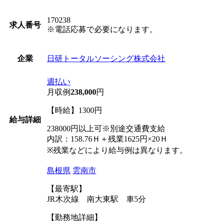
170238
求人番号
※電話応募で必要になります。
日研トータルソーシング株式会社
企業
週払い
月収例
238,000
円
【時給】1300円
給与詳細
238000円以上可※別途交通費支給
内訳：158.76Ｈ＋残業1625円×20Ｈ
※残業などにより給与例は異なります。
島根県
雲南市
【最寄駅】
JR木次線 南大東駅 車5分
【勤務地詳細】