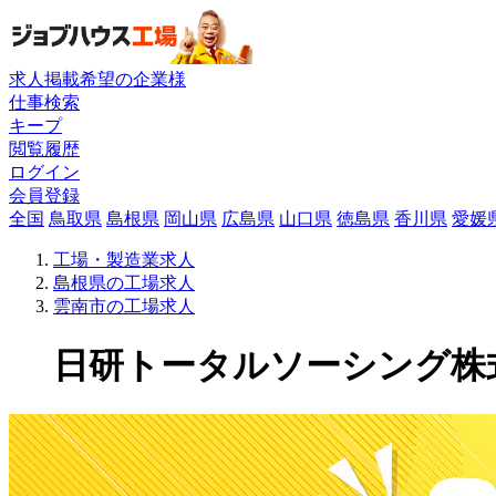
求人掲載希望の企業様
仕事検索
キープ
閲覧履歴
ログイン
会員登録
全国
鳥取県
島根県
岡山県
広島県
山口県
徳島県
香川県
愛媛
工場・製造業求人
島根県の工場求人
雲南市の工場求人
日研トータルソーシング株式会