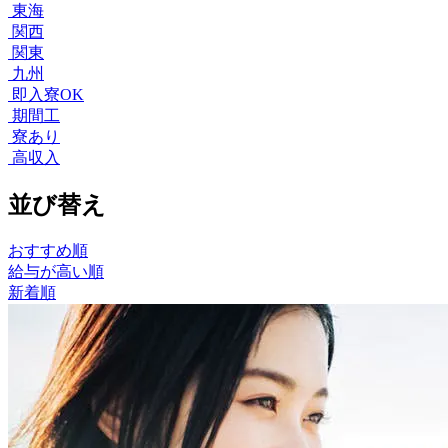
東海
関西
関東
九州
即入寮OK
期間工
寮あり
高収入
並び替え
おすすめ順
給与が高い順
新着順