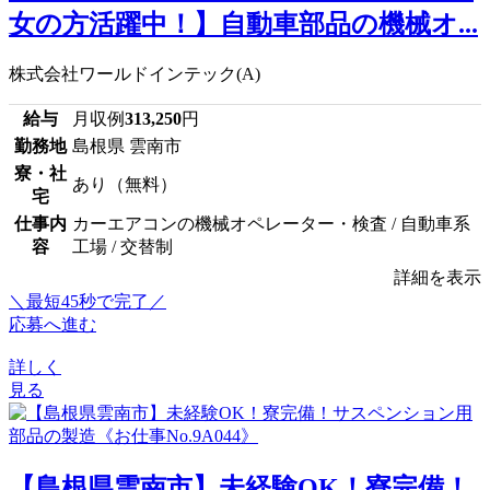
女の方活躍中！】自動車部品の機械オ...
株式会社ワールドインテック(A)
給与
月収例
313,250
円
勤務地
島根県 雲南市
寮・社
あり（無料）
宅
仕事内
カーエアコンの機械オペレーター・検査 / 自動車系
容
工場 / 交替制
詳細を表示
＼最短45秒で完了／
応募へ進む
詳しく
見る
【島根県雲南市】未経験OK！寮完備！