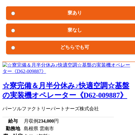
寮あり
寮なし
どちらでも可
☆寮完備＆月半分休み♪快適空調☆基盤
の実装機オペレーター《D62-009887》
パーソルファクトリーパートナーズ株式会社
給与
月収例
234,000
円
勤務地
島根県 雲南市