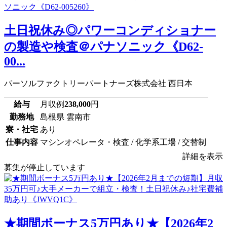
土日祝休み◎パワーコンディショナー
の製造や検査＠パナソニック《D62-
00...
パーソルファクトリーパートナーズ株式会社 西日本
給与
月収例
238,000
円
勤務地
島根県 雲南市
寮・社宅
あり
仕事内容
マシンオペレータ・検査 / 化学系工場 / 交替制
詳細を表示
募集が停止しています
★期間ボーナス5万円あり★【2026年2