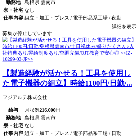
勤務地
島根県 雲南市
寮・社宅
なし
仕事内容
組立・加工・プレス / 電子部品系工場 / 夜勤
詳細を表示
募集が停止しています
【製造経験が活かせる！工具を使用し
た電子機器の組立】時給1100円/日勤/...
フジアルテ株式会社
給与
月収例
216,000
円
勤務地
島根県 雲南市
寮・社宅
なし
仕事内容
組立・加工・プレス / 電子部品系工場 / 日勤