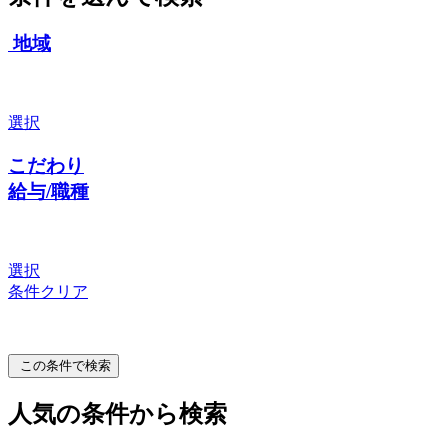
地域
選択
こだわり
給与/職種
選択
条件クリア
この条件で検索
人気の条件から検索