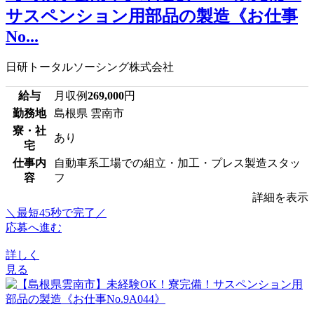
サスペンション用部品の製造《お仕事
No...
日研トータルソーシング株式会社
給与
月収例
269,000
円
勤務地
島根県 雲南市
寮・社
あり
宅
仕事内
自動車系工場での組立・加工・プレス製造スタッ
容
フ
詳細を表示
＼最短45秒で完了／
応募へ進む
詳しく
見る