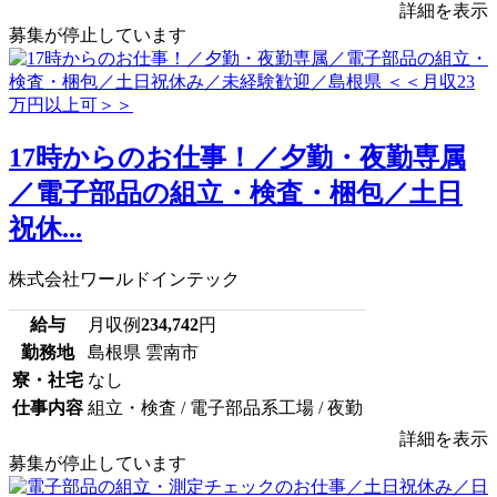
詳細を表示
募集が停止しています
17時からのお仕事！／夕勤・夜勤専属
／電子部品の組立・検査・梱包／土日
祝休...
株式会社ワールドインテック
給与
月収例
234,742
円
勤務地
島根県 雲南市
寮・社宅
なし
仕事内容
組立・検査 / 電子部品系工場 / 夜勤
詳細を表示
募集が停止しています