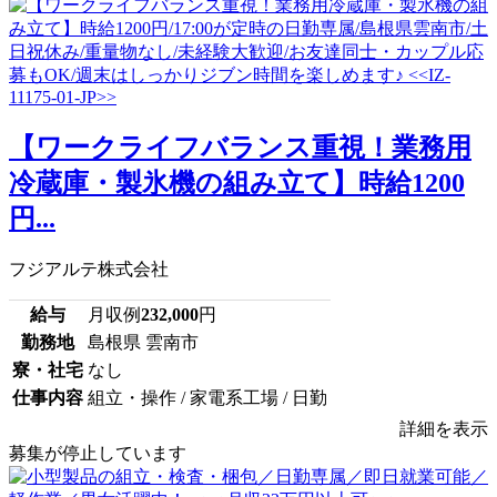
【ワークライフバランス重視！業務用
冷蔵庫・製氷機の組み立て】時給1200
円...
フジアルテ株式会社
給与
月収例
232,000
円
勤務地
島根県 雲南市
寮・社宅
なし
仕事内容
組立・操作 / 家電系工場 / 日勤
詳細を表示
募集が停止しています