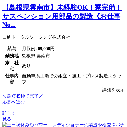
【島根県雲南市】未経験OK！寮完備！
サスペンション用部品の製造《お仕事
No...
日研トータルソーシング株式会社
給与
月収例
269,000
円
勤務地
島根県 雲南市
寮・社
あり
宅
仕事内
自動車系工場での組立・加工・プレス製造スタッ
容
フ
詳細を表示
＼最短45秒で完了／
応募へ進む
詳しく
見る