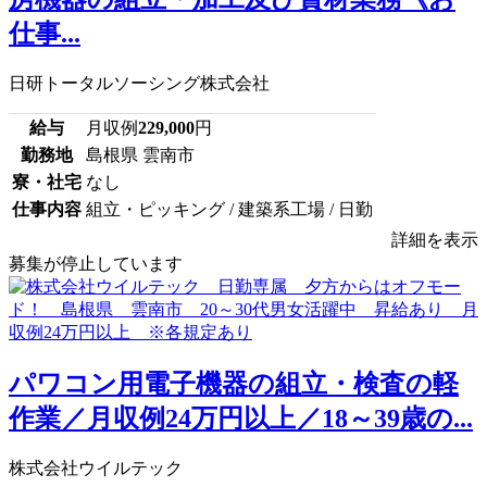
仕事...
日研トータルソーシング株式会社
給与
月収例
229,000
円
勤務地
島根県 雲南市
寮・社宅
なし
仕事内容
組立・ピッキング / 建築系工場 / 日勤
詳細を表示
募集が停止しています
パワコン用電子機器の組立・検査の軽
作業／月収例24万円以上／18～39歳の...
株式会社ウイルテック