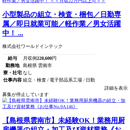
小型製品の組立・検査・梱包／日勤専
属／即日就業可能／軽作業／男女活躍
中！ ...
株式会社ワールドインテック
給与
月収例
228,600
円
勤務地
島根県 雲南市
寮・社宅
なし
仕事内容
組立・検査 / 電子部品系工場 / 日勤
詳細を表示
募集が停止しています
【島根県雲南市】未経験OK！業務用厨
房機器の組立・加工及び資材業務《お