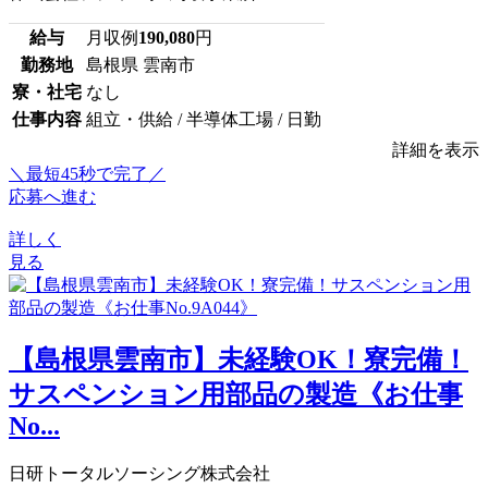
給与
月収例
190,080
円
勤務地
島根県 雲南市
寮・社宅
なし
仕事内容
組立・供給 / 半導体工場 / 日勤
詳細を表示
＼最短45秒で完了／
応募へ進む
詳しく
見る
【島根県雲南市】未経験OK！寮完備！
サスペンション用部品の製造《お仕事
No...
日研トータルソーシング株式会社