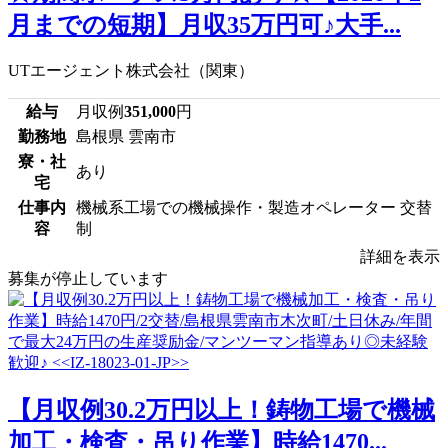
月までの短期】月収35万円可♪大手...
UTエージェント株式会社（関東）
給与
月収例
351,000
円
勤務地
島根県 雲南市
寮・社
あり
宅
仕事内
機械系工場での機械操作・製造オペレーター 交替
容
制
詳細を表示
募集が停止しています
【月収例30.2万円以上！鋳物工場で機械
加工・検査・吊り作業】時給1470...