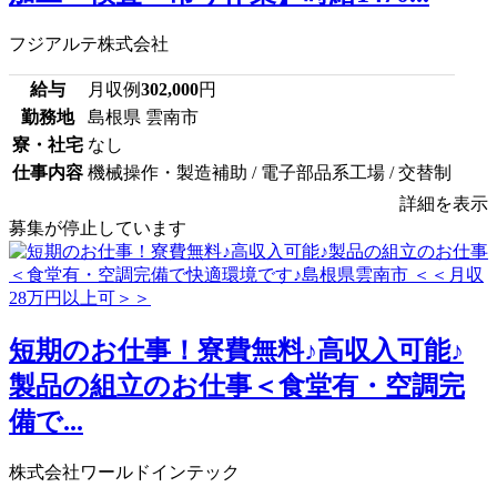
フジアルテ株式会社
給与
月収例
302,000
円
勤務地
島根県 雲南市
寮・社宅
なし
仕事内容
機械操作・製造補助 / 電子部品系工場 / 交替制
詳細を表示
募集が停止しています
短期のお仕事！寮費無料♪高収入可能♪
製品の組立のお仕事＜食堂有・空調完
備で...
株式会社ワールドインテック