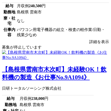
給与
月収例
240,500
円
勤務地
島根県 雲南市
寮・社
なし
宅
仕事内
パワコン用電子機器の組立・検査の軽作業/日勤・
容
残業少なめ
詳細を表示
募集が停止しています
【島根県雲南市木次町】未経験OK！飲
料機の製造《お仕事No.9A1094》
日研トータルソーシング株式会社
給与
月収例
238,000
円
勤務地
島根県 雲南市
寮・社宅
なし