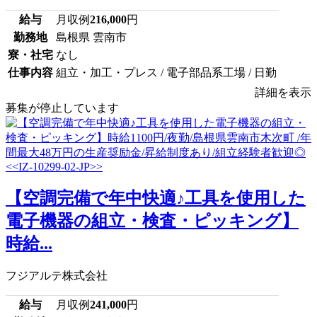
給与
月収例
216,000
円
勤務地
島根県 雲南市
寮・社宅
なし
仕事内容
組立・加工・プレス / 電子部品系工場 / 日勤
詳細を表示
募集が停止しています
【空調完備で年中快適♪工具を使用した
電子機器の組立・検査・ピッキング】
時給...
フジアルテ株式会社
給与
月収例
241,000
円