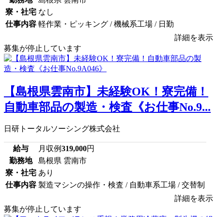
寮・社宅
なし
仕事内容
軽作業・ピッキング / 機械系工場 / 日勤
詳細を表示
募集が停止しています
【島根県雲南市】未経験OK！寮完備！
自動車部品の製造・検査《お仕事No.9...
日研トータルソーシング株式会社
給与
月収例
319,000
円
勤務地
島根県 雲南市
寮・社宅
あり
仕事内容
製造マシンの操作・検査 / 自動車系工場 / 交替制
詳細を表示
募集が停止しています