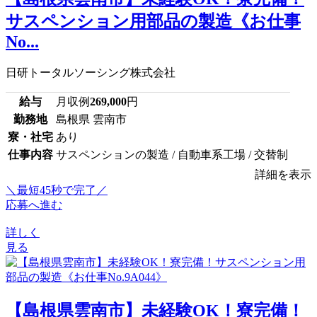
サスペンション用部品の製造《お仕事
No...
日研トータルソーシング株式会社
給与
月収例
269,000
円
勤務地
島根県 雲南市
寮・社宅
あり
仕事内容
サスペンションの製造 / 自動車系工場 / 交替制
詳細を表示
＼最短45秒で完了／
応募へ進む
詳しく
見る
【島根県雲南市】未経験OK！寮完備！