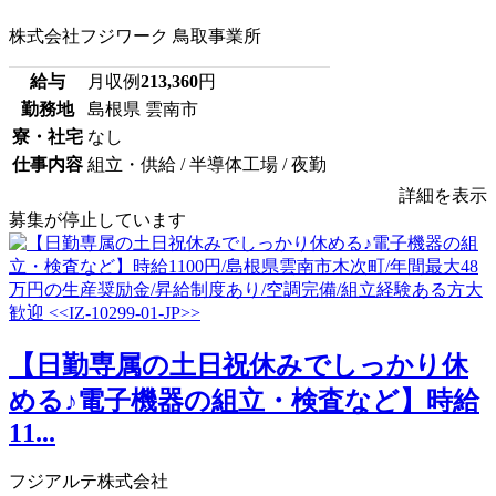
株式会社フジワーク 鳥取事業所
給与
月収例
213,360
円
勤務地
島根県 雲南市
寮・社宅
なし
仕事内容
組立・供給 / 半導体工場 / 夜勤
詳細を表示
募集が停止しています
【日勤専属の土日祝休みでしっかり休
める♪電子機器の組立・検査など】時給
11...
フジアルテ株式会社