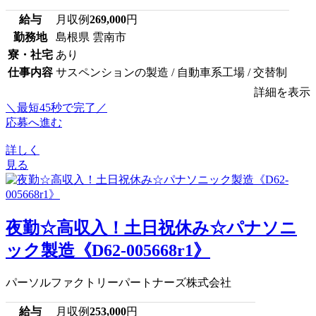
給与
月収例
269,000
円
勤務地
島根県 雲南市
寮・社宅
あり
仕事内容
サスペンションの製造 / 自動車系工場 / 交替制
詳細を表示
＼最短45秒で完了／
応募へ進む
詳しく
見る
夜勤☆高収入！土日祝休み☆パナソニ
ック製造《D62-005668r1》
パーソルファクトリーパートナーズ株式会社
給与
月収例
253,000
円