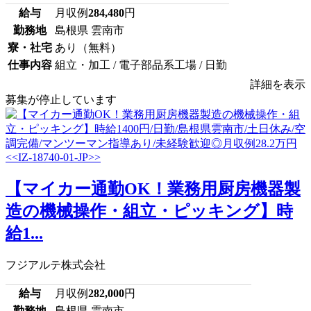
給与
月収例
284,480
円
勤務地
島根県 雲南市
寮・社宅
あり（無料）
仕事内容
組立・加工 / 電子部品系工場 / 日勤
詳細を表示
募集が停止しています
【マイカー通勤OK！業務用厨房機器製
造の機械操作・組立・ピッキング】時
給1...
フジアルテ株式会社
給与
月収例
282,000
円
勤務地
島根県 雲南市