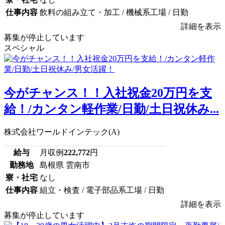
仕事内容
飲料の組み立て・加工 / 機械系工場 / 日勤
詳細を表示
募集が停止しています
スペシャル
今がチャンス！！入社祝金20万円を支
給！/カンタン軽作業/日勤/土日祝休み...
株式会社ワールドインテック(A)
給与
月収例
222,772
円
勤務地
島根県 雲南市
寮・社宅
なし
仕事内容
組立・検査 / 電子部品系工場 / 日勤
詳細を表示
募集が停止しています