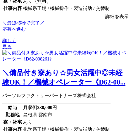
寮・社宅
あり（無料）
仕事内容
機械系工場 / 機械操作・製造補助 / 交替制
詳細を表示
＼最短45秒で完了／
応募へ進む
詳しく
見る
＼備品付き寮あり☆男女活躍中◎未経
験OK！／機械オペレーター《D62-00...
パーソルファクトリーパートナーズ株式会社
給与
月収例
238,000
円
勤務地
島根県 雲南市
寮・社宅
あり
仕事内容
化学系工場 / 機械操作・製造補助 / 交替制