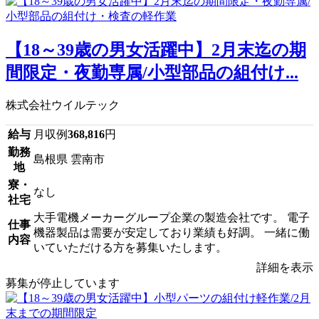
【18～39歳の男女活躍中】2月末迄の期
間限定・夜勤専属/小型部品の組付け...
株式会社ウイルテック
給与
月収例
368,816
円
勤務
島根県 雲南市
地
寮・
なし
社宅
大手電機メーカーグループ企業の製造会社です。 電子
仕事
機器製品は需要が安定しており業績も好調。 一緒に働
内容
いていただける方を募集いたします。
詳細を表示
募集が停止しています