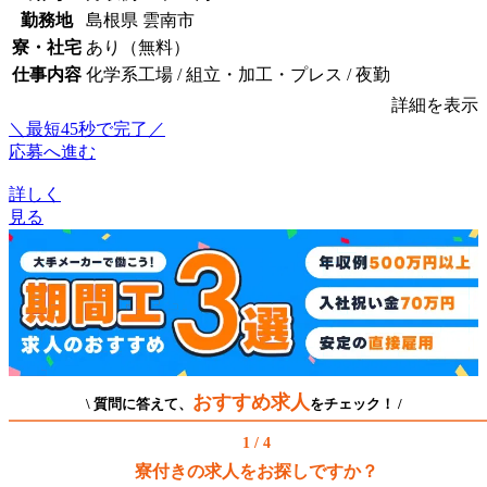
勤務地
島根県 雲南市
寮・社宅
あり（無料）
仕事内容
化学系工場 / 組立・加工・プレス / 夜勤
詳細を表示
＼最短45秒で完了／
応募へ進む
詳しく
見る
おすすめ求人
\ 質問に答えて、
をチェック！ /
1 / 4
寮付きの求人をお探しですか？