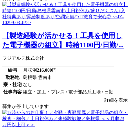
【製造経験が活かせる！工具を使用し
た電子機器の組立】時給1100円/日勤/...
フジアルテ株式会社
給与
月収例
216,000
円
勤務地
島根県 雲南市
寮・社宅
なし
仕事内容
組立・加工・プレス / 電子部品系工場 / 日勤
詳細を表示
募集が停止しています