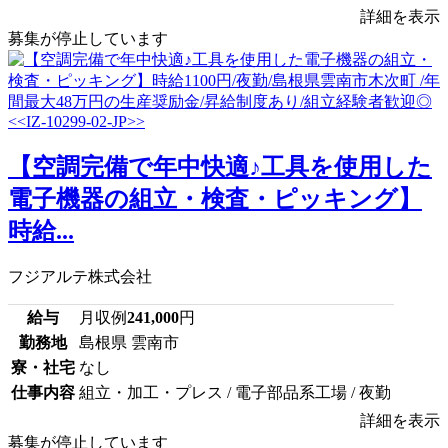
詳細を表示
募集が停止しています
【空調完備で年中快適♪工具を使用した
電子機器の組立・検査・ピッキング】
時給...
フジアルテ株式会社
給与
月収例
241,000
円
勤務地
島根県 雲南市
寮・社宅
なし
仕事内容
組立・加工・プレス / 電子部品系工場 / 夜勤
詳細を表示
募集が停止しています