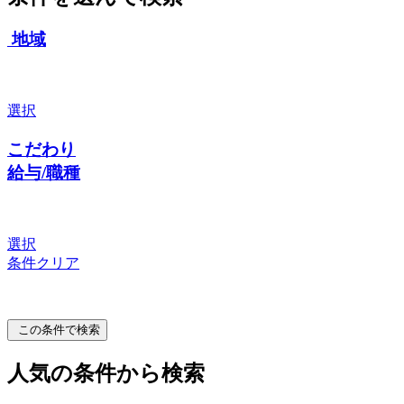
地域
選択
こだわり
給与/職種
選択
条件クリア
この条件で検索
人気の条件から検索