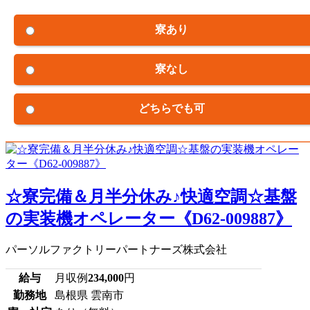
寮あり
寮なし
どちらでも可
☆寮完備＆月半分休み♪快適空調☆基盤
の実装機オペレーター《D62-009887》
パーソルファクトリーパートナーズ株式会社
給与
月収例
234,000
円
勤務地
島根県 雲南市