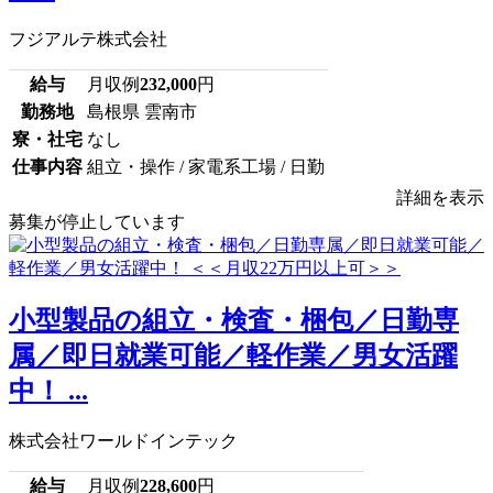
フジアルテ株式会社
給与
月収例
232,000
円
勤務地
島根県 雲南市
寮・社宅
なし
仕事内容
組立・操作 / 家電系工場 / 日勤
詳細を表示
募集が停止しています
小型製品の組立・検査・梱包／日勤専
属／即日就業可能／軽作業／男女活躍
中！ ...
株式会社ワールドインテック
給与
月収例
228,600
円