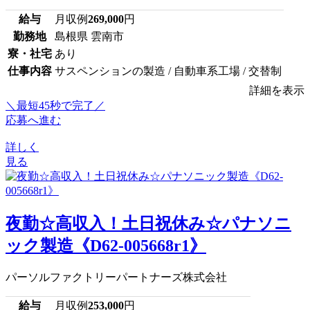
給与
月収例
269,000
円
勤務地
島根県 雲南市
寮・社宅
あり
仕事内容
サスペンションの製造 / 自動車系工場 / 交替制
詳細を表示
＼最短45秒で完了／
応募へ進む
詳しく
見る
夜勤☆高収入！土日祝休み☆パナソニ
ック製造《D62-005668r1》
パーソルファクトリーパートナーズ株式会社
給与
月収例
253,000
円