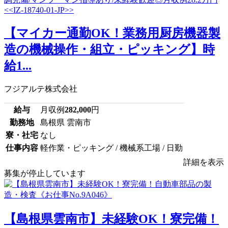
【マイカー通勤OK！業務用厨房機器製
造の機械操作・組立・ピッキング】時
給1...
フジアルテ株式会社
給与
月収例
282,000
円
勤務地
島根県 雲南市
寮・社宅
なし
仕事内容
軽作業・ピッキング / 機械系工場 / 日勤
詳細を表示
募集が停止しています
【島根県雲南市】未経験OK！寮完備！