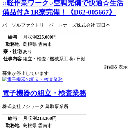
○軽作業ワーク○空調完備で快適☆生活
備品付き1R寮完備！《D62-005667》
パーソルファクトリーパートナーズ株式会社 西日本
給与
月収例
225,000
円
勤務地
島根県 雲南市
寮・社宅
あり
仕事内容
組立・検査 / 機械系工場 / 日勤
詳細を表示
募集が停止しています
電子機器の組立・検査業務
株式会社フジワーク 鳥取事業所
給与
月収例
213,360
円
勤務地
島根県 雲南市