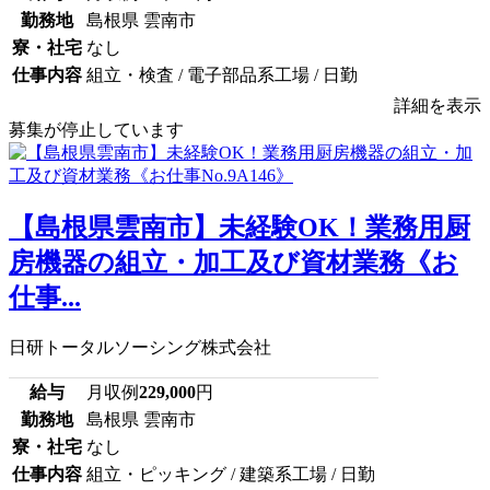
勤務地
島根県 雲南市
寮・社宅
なし
仕事内容
組立・検査 / 電子部品系工場 / 日勤
詳細を表示
募集が停止しています
【島根県雲南市】未経験OK！業務用厨
房機器の組立・加工及び資材業務《お
仕事...
日研トータルソーシング株式会社
給与
月収例
229,000
円
勤務地
島根県 雲南市
寮・社宅
なし
仕事内容
組立・ピッキング / 建築系工場 / 日勤