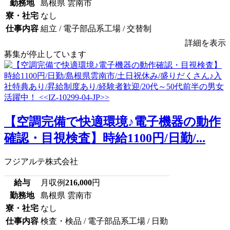
勤務地
島根県 雲南市
寮・社宅
なし
仕事内容
組立 / 電子部品系工場 / 交替制
詳細を表示
募集が停止しています
【空調完備で快適環境♪電子機器の動作
確認・目視検査】時給1100円/日勤/...
フジアルテ株式会社
給与
月収例
216,000
円
勤務地
島根県 雲南市
寮・社宅
なし
仕事内容
検査・検品 / 電子部品系工場 / 日勤