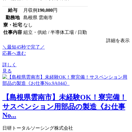
給与
月収例
190,080
円
勤務地
島根県 雲南市
寮・社宅
なし
仕事内容
組立・供給 / 半導体工場 / 日勤
詳細を表示
＼最短45秒で完了／
応募へ進む
詳しく
見る
【島根県雲南市】未経験OK！寮完備！
サスペンション用部品の製造《お仕事
No...
日研トータルソーシング株式会社