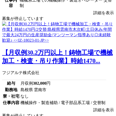
仕事内
機械系工場での機械操作・製造オペレーター 交替
容
制
詳細を表示
募集が停止しています
【月収例30.2万円以上！鋳物工場で機械
加工・検査・吊り作業】時給1470...
フジアルテ株式会社
給与
月収例
302,000
円
勤務地
島根県 雲南市
寮・社宅
なし
仕事内容
機械操作・製造補助 / 電子部品系工場 / 交替制
詳細を表示
募集が停止しています