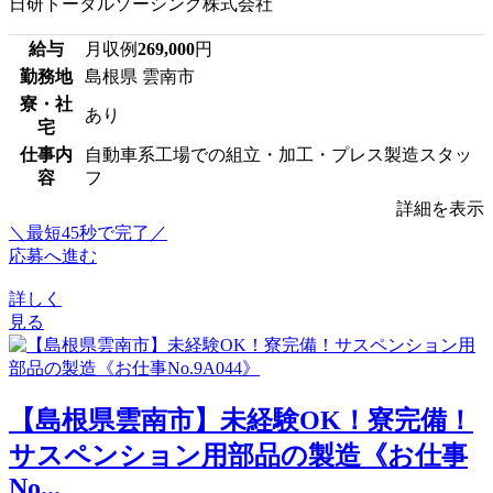
日研トータルソーシング株式会社
給与
月収例
269,000
円
勤務地
島根県 雲南市
寮・社
あり
宅
仕事内
自動車系工場での組立・加工・プレス製造スタッ
容
フ
詳細を表示
＼最短45秒で完了／
応募へ進む
詳しく
見る
【島根県雲南市】未経験OK！寮完備！
サスペンション用部品の製造《お仕事
No...