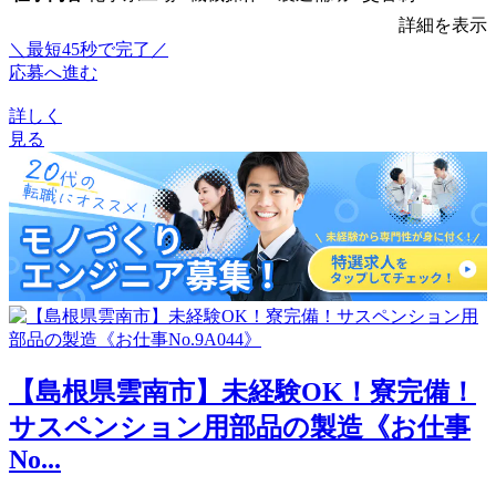
詳細を表示
＼最短45秒で完了／
応募へ進む
詳しく
見る
【島根県雲南市】未経験OK！寮完備！
サスペンション用部品の製造《お仕事
No...