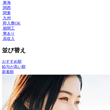
東海
関西
関東
九州
即入寮OK
期間工
寮あり
高収入
並び替え
おすすめ順
給与が高い順
新着順