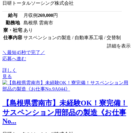
日研トータルソーシング株式会社
給与
月収例
269,000
円
勤務地
島根県 雲南市
寮・社宅
あり
仕事内容
サスペンションの製造 / 自動車系工場 / 交替制
詳細を表示
＼最短45秒で完了／
応募へ進む
詳しく
見る
【島根県雲南市】未経験OK！寮完備！
サスペンション用部品の製造《お仕事
No...