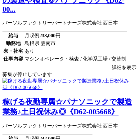
の製造や検査＠パナソニック《D62-
00...
パーソルファクトリーパートナーズ株式会社 西日本
給与
月収例
238,000
円
勤務地
島根県 雲南市
寮・社宅
あり
仕事内容
マシンオペレータ・検査 / 化学系工場 / 交替制
詳細を表示
募集が停止しています
稼げる夜勤専属☆パナソニックで製造
業務♪土日祝休み◎《D62-005668》
パーソルファクトリーパートナーズ株式会社 西日本
給与
月収例
242,000
円