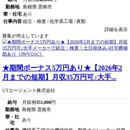
勤務地
島根県 雲南市
寮・社宅
あり
仕事内容
組立・検査 / 化学系工場 / 夜勤
詳細を表示
募集が停止しています
★期間ボーナス5万円あり★【2026年2
月までの短期】月収35万円可♪大手...
UTエージェント株式会社
給与
月収例
351,000
円
勤務地
島根県 雲南市
寮・社
あり
宅