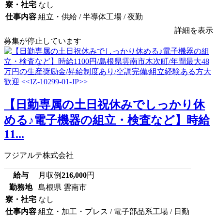
寮・社宅
なし
仕事内容
組立・供給 / 半導体工場 / 夜勤
詳細を表示
募集が停止しています
【日勤専属の土日祝休みでしっかり休
める♪電子機器の組立・検査など】時給
11...
フジアルテ株式会社
給与
月収例
216,000
円
勤務地
島根県 雲南市
寮・社宅
なし
仕事内容
組立・加工・プレス / 電子部品系工場 / 日勤