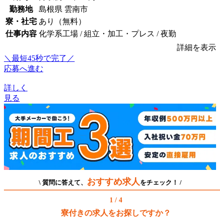
勤務地
島根県 雲南市
寮・社宅
あり（無料）
仕事内容
化学系工場 / 組立・加工・プレス / 夜勤
詳細を表示
＼最短45秒で完了／
応募へ進む
詳しく
見る
おすすめ求人
\ 質問に答えて、
をチェック！ /
1 / 4
寮付きの求人をお探しですか？