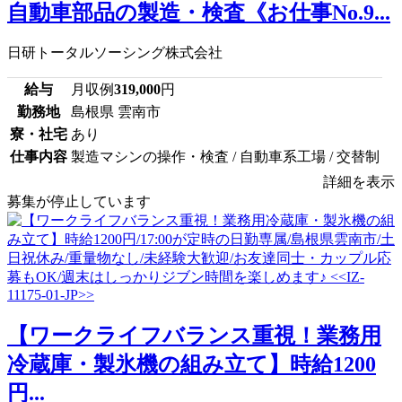
自動車部品の製造・検査《お仕事No.9...
日研トータルソーシング株式会社
給与
月収例
319,000
円
勤務地
島根県 雲南市
寮・社宅
あり
仕事内容
製造マシンの操作・検査 / 自動車系工場 / 交替制
詳細を表示
募集が停止しています
【ワークライフバランス重視！業務用
冷蔵庫・製氷機の組み立て】時給1200
円...