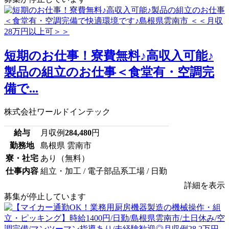
短期のお仕事！寮費無料♪高収入可能♪
製品の組立のお仕事＜食堂有・空調完
備で...
株式会社ワールドインテック
給与
月収例
284,480
円
勤務地
島根県 雲南市
寮・社宅
あり（無料）
仕事内容
組立・加工 / 電子部品系工場 / 日勤
詳細を表示
募集が停止しています