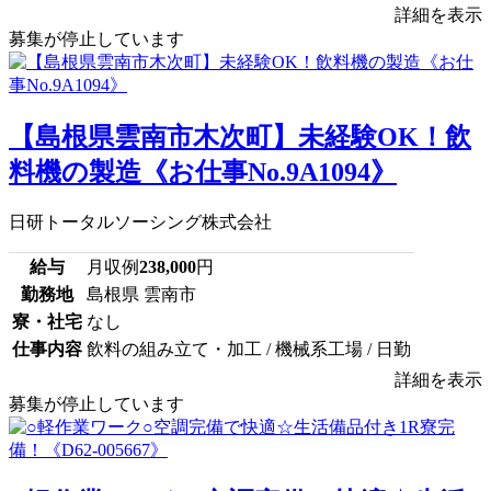
詳細を表示
募集が停止しています
【島根県雲南市木次町】未経験OK！飲
料機の製造《お仕事No.9A1094》
日研トータルソーシング株式会社
給与
月収例
238,000
円
勤務地
島根県 雲南市
寮・社宅
なし
仕事内容
飲料の組み立て・加工 / 機械系工場 / 日勤
詳細を表示
募集が停止しています