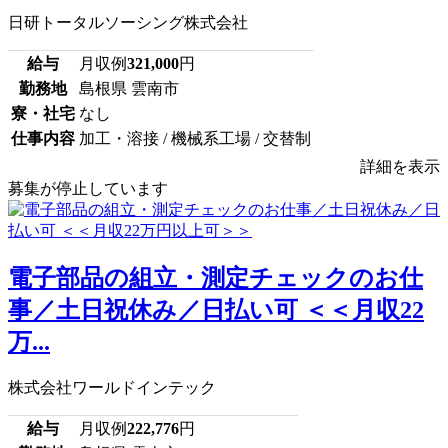
日研トータルソーシング株式会社
給与
月収例
321,000
円
勤務地
島根県 雲南市
寮・社宅
なし
仕事内容
加工・溶接 / 機械系工場 / 交替制
詳細を表示
募集が停止しています
電子部品の組立・測定チェックのお仕
事／土日祝休み／日払い可 ＜＜月収22
万...
株式会社ワールドインテック
給与
月収例
222,776
円