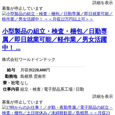
詳細を表示
募集が停止しています
小型製品の組立・検査・梱包／日勤専
属／即日就業可能／軽作業／男女活躍
中！ ...
株式会社ワールドインテック
給与
月収例
228,600
円
勤務地
島根県 雲南市
寮・社宅
なし
仕事内容
組立・検査 / 電子部品系工場 / 日勤
詳細を表示
募集が停止しています