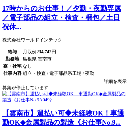
17時からのお仕事！／夕勤・夜勤専属
／電子部品の組立・検査・梱包／土日
祝休...
株式会社ワールドインテック
給与
月収例
234,742
円
勤務地
島根県 雲南市
寮・社宅
なし
仕事内容
組立・検査 / 電子部品系工場 / 夜勤
詳細を表示
募集が停止しています
【雲南市】週払い可◆未経験OK！車通
勤OK◆金属製品の製造《お仕事No.9...