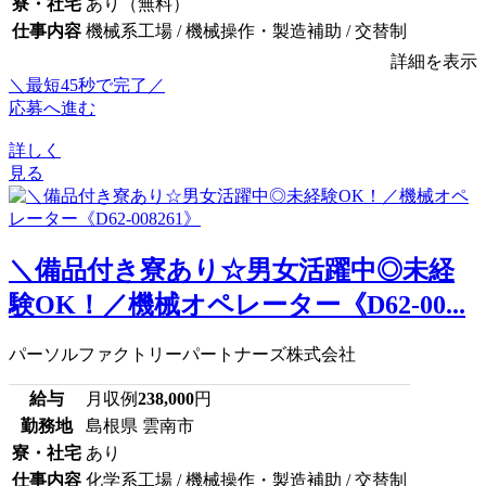
寮・社宅
あり（無料）
仕事内容
機械系工場 / 機械操作・製造補助 / 交替制
詳細を表示
＼最短45秒で完了／
応募へ進む
詳しく
見る
＼備品付き寮あり☆男女活躍中◎未経
験OK！／機械オペレーター《D62-00...
パーソルファクトリーパートナーズ株式会社
給与
月収例
238,000
円
勤務地
島根県 雲南市
寮・社宅
あり
仕事内容
化学系工場 / 機械操作・製造補助 / 交替制