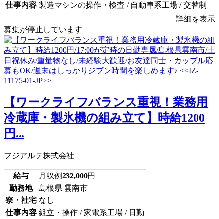
仕事内容
製造マシンの操作・検査 / 自動車系工場 / 交替制
詳細を表示
募集が停止しています
【ワークライフバランス重視！業務用
冷蔵庫・製氷機の組み立て】時給1200
円...
フジアルテ株式会社
給与
月収例
232,000
円
勤務地
島根県 雲南市
寮・社宅
なし
仕事内容
組立・操作 / 家電系工場 / 日勤