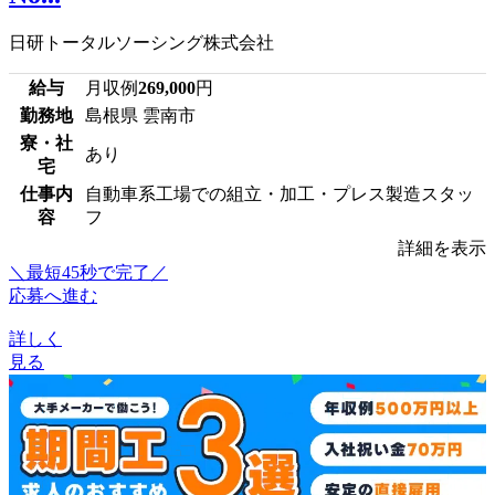
日研トータルソーシング株式会社
給与
月収例
269,000
円
勤務地
島根県 雲南市
寮・社
あり
宅
仕事内
自動車系工場での組立・加工・プレス製造スタッ
容
フ
詳細を表示
＼最短45秒で完了／
応募へ進む
詳しく
見る