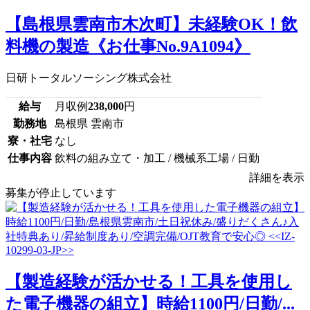
【島根県雲南市木次町】未経験OK！飲
料機の製造《お仕事No.9A1094》
日研トータルソーシング株式会社
給与
月収例
238,000
円
勤務地
島根県 雲南市
寮・社宅
なし
仕事内容
飲料の組み立て・加工 / 機械系工場 / 日勤
詳細を表示
募集が停止しています
【製造経験が活かせる！工具を使用し
た電子機器の組立】時給1100円/日勤/...