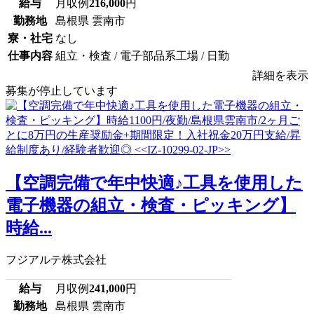
給与
月収例
216,000
円
勤務地
島根県 雲南市
寮・社宅
なし
仕事内容
組立・検査 / 電子部品系工場 / 日勤
詳細を表示
募集が停止しています
【空調完備で年中快適♪工具を使用した
電子機器の組立・検査・ピッキング】
時給...
フジアルテ株式会社
給与
月収例
241,000
円
勤務地
島根県 雲南市