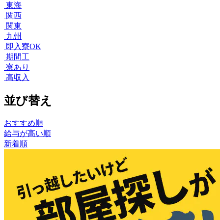
東海
関西
関東
九州
即入寮OK
期間工
寮あり
高収入
並び替え
おすすめ順
給与が高い順
新着順