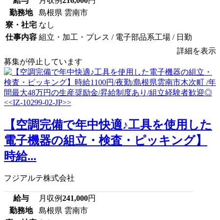
給与
月収例
216,000
円
勤務地
島根県 雲南市
寮・社宅
なし
仕事内容
組立・加工・プレス / 電子部品系工場 / 日勤
詳細を表示
募集が停止しています
【空調完備で年中快適♪工具を使用した
電子機器の組立・検査・ピッキング】
時給...
フジアルテ株式会社
給与
月収例
241,000
円
勤務地
島根県 雲南市