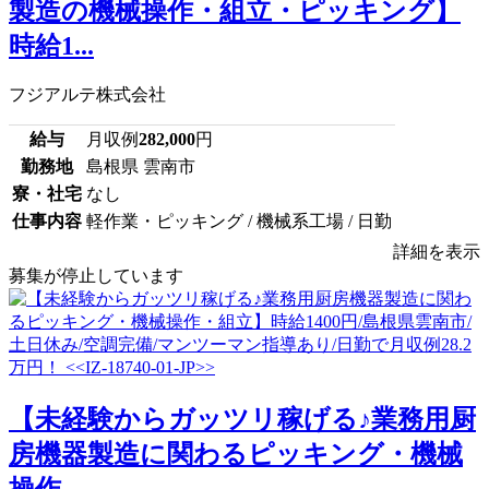
製造の機械操作・組立・ピッキング】
時給1...
フジアルテ株式会社
給与
月収例
282,000
円
勤務地
島根県 雲南市
寮・社宅
なし
仕事内容
軽作業・ピッキング / 機械系工場 / 日勤
詳細を表示
募集が停止しています
【未経験からガッツリ稼げる♪業務用厨
房機器製造に関わるピッキング・機械