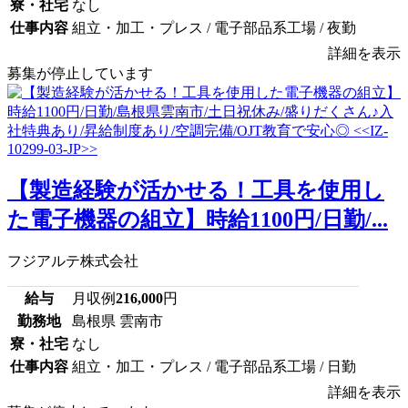
寮・社宅
なし
仕事内容
組立・加工・プレス / 電子部品系工場 / 夜勤
詳細を表示
募集が停止しています
【製造経験が活かせる！工具を使用し
た電子機器の組立】時給1100円/日勤/...
フジアルテ株式会社
給与
月収例
216,000
円
勤務地
島根県 雲南市
寮・社宅
なし
仕事内容
組立・加工・プレス / 電子部品系工場 / 日勤
詳細を表示