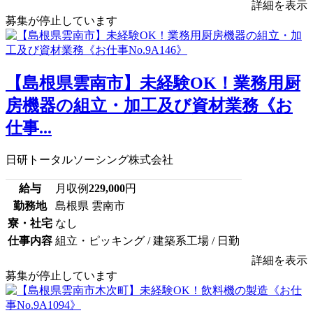
詳細を表示
募集が停止しています
【島根県雲南市】未経験OK！業務用厨
房機器の組立・加工及び資材業務《お
仕事...
日研トータルソーシング株式会社
給与
月収例
229,000
円
勤務地
島根県 雲南市
寮・社宅
なし
仕事内容
組立・ピッキング / 建築系工場 / 日勤
詳細を表示
募集が停止しています