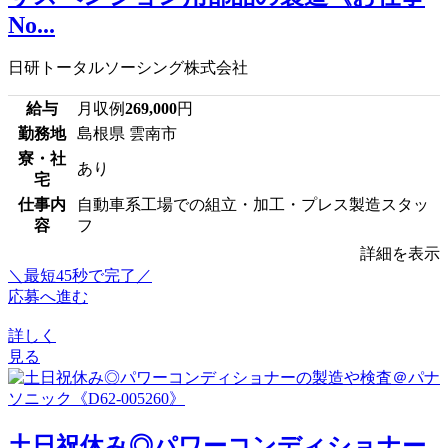
No...
日研トータルソーシング株式会社
給与
月収例
269,000
円
勤務地
島根県 雲南市
寮・社
あり
宅
仕事内
自動車系工場での組立・加工・プレス製造スタッ
容
フ
詳細を表示
＼最短45秒で完了／
応募へ進む
詳しく
見る
土日祝休み◎パワーコンディショナー