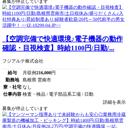
募集が停止しています
【空調完備で快適環境♪電子機器の動作
確認・目視検査】時給1100円/日勤/...
フジアルテ株式会社
給与
月収例
216,000
円
勤務地
島根県 雲南市
寮・社宅
なし
仕事内容
検査・検品 / 電子部品系工場 / 日勤
詳細を表示
募集が停止しています