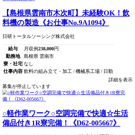
【島根県雲南市木次町】未経験OK！飲
料機の製造《お仕事No.9A1094》
日研トータルソーシング株式会社
給与
月収例
238,000
円
勤務地
島根県 雲南市
寮・社宅
なし
仕事内容
飲料の組み立て・加工 / 機械系工場 / 日勤
詳細を表示
募集が停止しています
○軽作業ワーク○空調完備で快適☆生活
備品付き1R寮完備！《D62-005667》