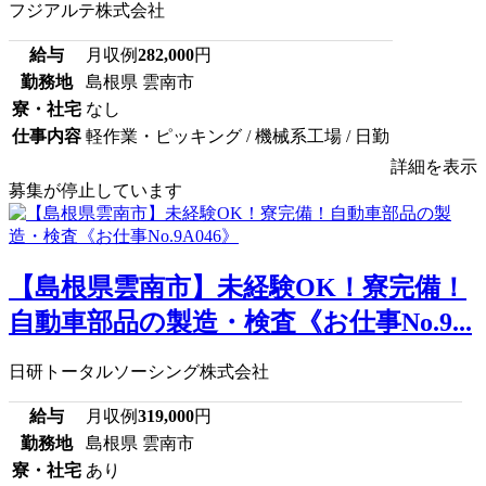
フジアルテ株式会社
給与
月収例
282,000
円
勤務地
島根県 雲南市
寮・社宅
なし
仕事内容
軽作業・ピッキング / 機械系工場 / 日勤
詳細を表示
募集が停止しています
【島根県雲南市】未経験OK！寮完備！
自動車部品の製造・検査《お仕事No.9...
日研トータルソーシング株式会社
給与
月収例
319,000
円
勤務地
島根県 雲南市
寮・社宅
あり