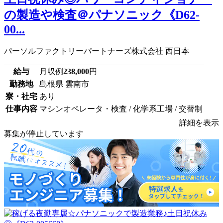
の製造や検査＠パナソニック《D62-
00...
パーソルファクトリーパートナーズ株式会社 西日本
給与
月収例
238,000
円
勤務地
島根県 雲南市
寮・社宅
あり
仕事内容
マシンオペレータ・検査 / 化学系工場 / 交替制
詳細を表示
募集が停止しています