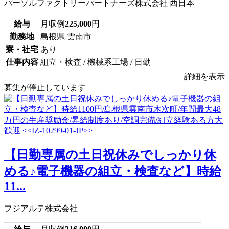
パーソルファクトリーパートナーズ株式会社 西日本
給与
月収例
225,000
円
勤務地
島根県 雲南市
寮・社宅
あり
仕事内容
組立・検査 / 機械系工場 / 日勤
詳細を表示
募集が停止しています
【日勤専属の土日祝休みでしっかり休
める♪電子機器の組立・検査など】時給
11...
フジアルテ株式会社