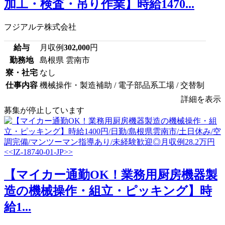
加工・検査・吊り作業】時給1470...
フジアルテ株式会社
給与
月収例
302,000
円
勤務地
島根県 雲南市
寮・社宅
なし
仕事内容
機械操作・製造補助 / 電子部品系工場 / 交替制
詳細を表示
募集が停止しています
【マイカー通勤OK！業務用厨房機器製
造の機械操作・組立・ピッキング】時
給1...