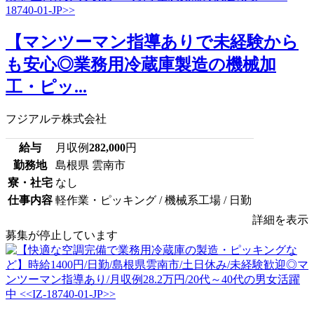
【マンツーマン指導ありで未経験から
も安心◎業務用冷蔵庫製造の機械加
工・ピッ...
フジアルテ株式会社
給与
月収例
282,000
円
勤務地
島根県 雲南市
寮・社宅
なし
仕事内容
軽作業・ピッキング / 機械系工場 / 日勤
詳細を表示
募集が停止しています