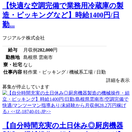
【快適な空調完備で業務用冷蔵庫の製
造・ピッキングなど】時給1400円/日
勤...
フジアルテ株式会社
給与
月収例
282,000
円
勤務地
島根県 雲南市
寮・社宅
なし
仕事内容
軽作業・ピッキング / 機械系工場 / 日勤
詳細を表示
募集が停止しています
【自分時間充実の土日休み◎厨房機器