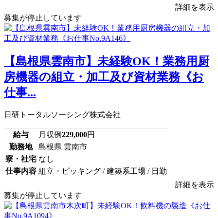
詳細を表示
募集が停止しています
【島根県雲南市】未経験OK！業務用厨
房機器の組立・加工及び資材業務《お
仕事...
日研トータルソーシング株式会社
給与
月収例
229,000
円
勤務地
島根県 雲南市
寮・社宅
なし
仕事内容
組立・ピッキング / 建築系工場 / 日勤
詳細を表示
募集が停止しています