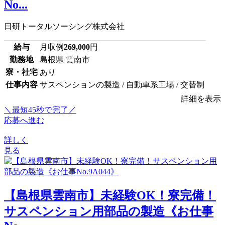
No...
日研トータルソーシング株式会社
給与
月収例
269,000
円
勤務地
島根県 雲南市
寮・社宅
あり
仕事内容
サスペンションの製造 / 自動車系工場 / 交替制
詳細を表示
＼最短45秒で完了／
応募へ進む
詳しく
見る
【島根県雲南市】未経験OK！寮完備！
サスペンション用部品の製造《お仕事