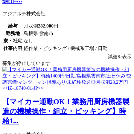
操作...
フジアルテ株式会社
給与
月収例
282,000
円
勤務地
島根県 雲南市
寮・社宅
なし
仕事内容
軽作業・ピッキング / 機械系工場 / 日勤
詳細を表示
募集が停止しています
【マイカー通勤OK！業務用厨房機器製
造の機械操作・組立・ピッキング】時
給1...