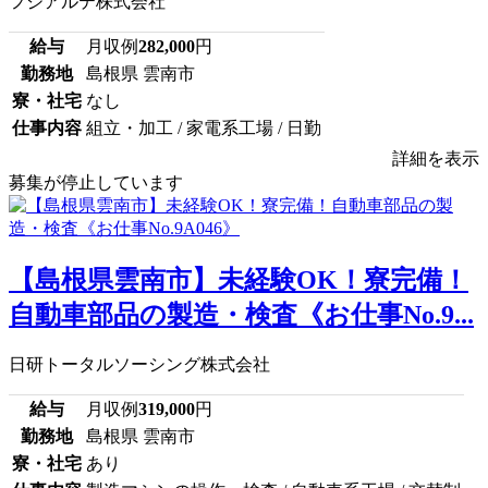
フジアルテ株式会社
給与
月収例
282,000
円
勤務地
島根県 雲南市
寮・社宅
なし
仕事内容
組立・加工 / 家電系工場 / 日勤
詳細を表示
募集が停止しています
【島根県雲南市】未経験OK！寮完備！
自動車部品の製造・検査《お仕事No.9...
日研トータルソーシング株式会社
給与
月収例
319,000
円
勤務地
島根県 雲南市
寮・社宅
あり