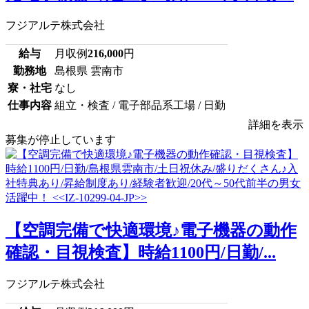
フジアルテ株式会社
給与
月収例
216,000
円
勤務地
島根県 雲南市
寮・社宅
なし
仕事内容
組立・検査 / 電子部品系工場 / 日勤
詳細を表示
募集が停止しています
【空調完備で快適環境♪電子機器の動作
確認・目視検査】時給1100円/日勤/...
フジアルテ株式会社