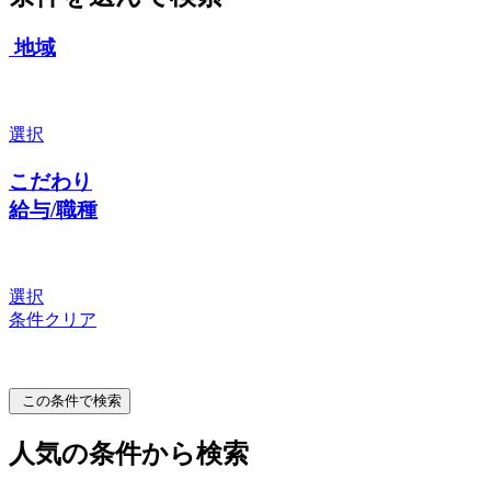
地域
選択
こだわり
給与/職種
選択
条件クリア
この条件で検索
人気の条件から検索