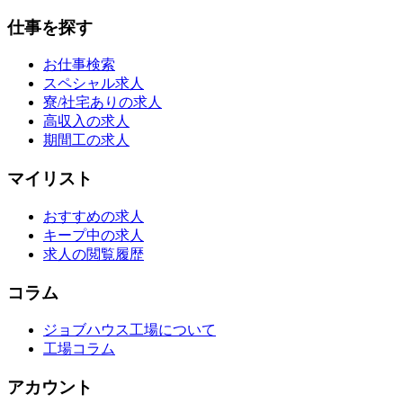
仕事を探す
お仕事検索
スペシャル求人
寮/社宅ありの求人
高収入の求人
期間工の求人
マイリスト
おすすめの求人
キープ中の求人
求人の閲覧履歴
コラム
ジョブハウス工場について
工場コラム
アカウント