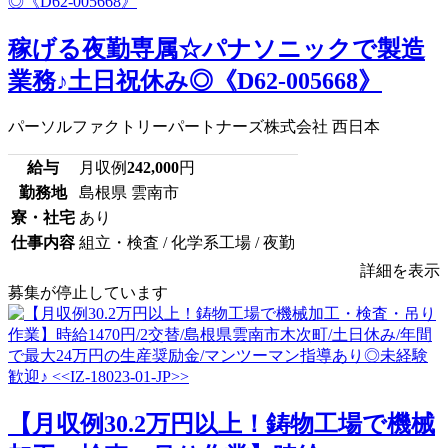
稼げる夜勤専属☆パナソニックで製造
業務♪土日祝休み◎《D62-005668》
パーソルファクトリーパートナーズ株式会社 西日本
給与
月収例
242,000
円
勤務地
島根県 雲南市
寮・社宅
あり
仕事内容
組立・検査 / 化学系工場 / 夜勤
詳細を表示
募集が停止しています
【月収例30.2万円以上！鋳物工場で機械