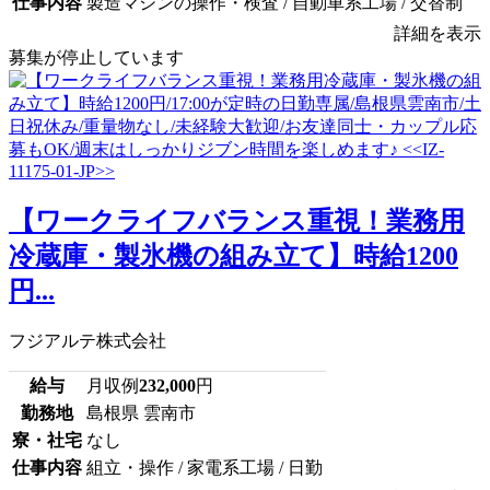
仕事内容
製造マシンの操作・検査 / 自動車系工場 / 交替制
詳細を表示
募集が停止しています
【ワークライフバランス重視！業務用
冷蔵庫・製氷機の組み立て】時給1200
円...
フジアルテ株式会社
給与
月収例
232,000
円
勤務地
島根県 雲南市
寮・社宅
なし
仕事内容
組立・操作 / 家電系工場 / 日勤