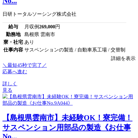
No...
日研トータルソーシング株式会社
給与
月収例
269,000
円
勤務地
島根県 雲南市
寮・社宅
あり
仕事内容
サスペンションの製造 / 自動車系工場 / 交替制
詳細を表示
＼最短45秒で完了／
応募へ進む
詳しく
見る
【島根県雲南市】未経験OK！寮完備！
サスペンション用部品の製造《お仕事
No...