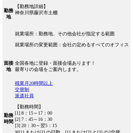
【勤務地詳細】
勤務
神奈川県藤沢市土棚
地
就業場所：勤務地、その他会社が指定する範囲
就業場所の変更範囲：会社の定めるすべてのオフィス
全国各地に登録・面接会場あります！
面接
最寄りの会場をご案内します。
地
残業月20時間以上
交替制
派遣社員
【勤務時間】
[1] 8：15～17：00
勤務
[2] 7：45～16：30
時間
[3] 20：30～翌5：15
※[1] または[2] の日勤、[1] または[2] と[3] の2交替