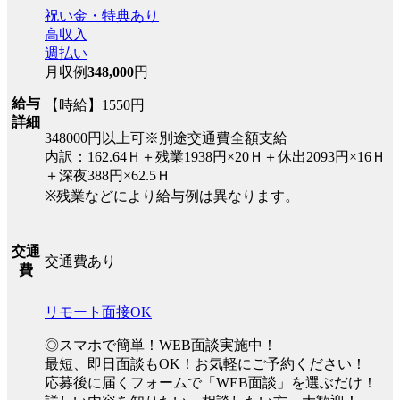
祝い金・特典あり
高収入
週払い
月収例
348,000
円
給与
【時給】1550円
詳細
348000円以上可※別途交通費全額支給
内訳：162.64Ｈ＋残業1938円×20Ｈ＋休出2093円×16Ｈ
＋深夜388円×62.5Ｈ
※残業などにより給与例は異なります。
交通
交通費あり
費
リモート面接OK
◎スマホで簡単！WEB面談実施中！
最短、即日面談もOK！お気軽にご予約ください！
応募後に届くフォームで「WEB面談」を選ぶだけ！