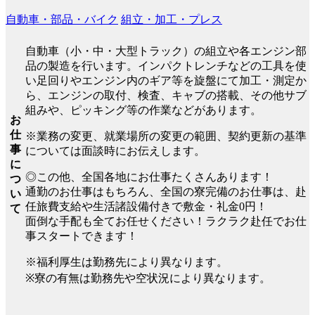
自動車・部品・バイク
組立・加工・プレス
自動車（小・中・大型トラック）の組立や各エンジン部
品の製造を行います。インパクトレンチなどの工具を使
い足回りやエンジン内のギア等を旋盤にて加工・測定か
ら、エンジンの取付、検査、キャブの搭載、その他サブ
組みや、ピッキング等の作業などがあります。
お
仕
※業務の変更、就業場所の変更の範囲、契約更新の基準
事
については面談時にお伝えします。
に
◎この他、全国各地にお仕事たくさんあります！
つ
通勤のお仕事はもちろん、全国の寮完備のお仕事は、赴
い
任旅費支給や生活諸設備付きで敷金・礼金0円！
て
面倒な手配も全てお任せください！ラクラク赴任でお仕
事スタートできます！
※福利厚生は勤務先により異なります。
※寮の有無は勤務先や空状況により異なります。