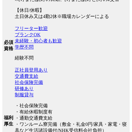
【休日/休暇】
土日休み又は4勤2休※職場カレンダーによる
フリーター歓迎
ブランクOK
未経験・初心者も歓迎
必須
学歴不問
資格
経験不問
正社員登用あり
交通費支給
社会保険完備
研修あり
制服貸与
・社会保険完備
・有給休暇制度有
福利
・通勤交通費支給
厚生
・ワンルーム寮完備（敷金・礼金0円/家具・家電・寝
具など生活諸設備付/NHK受信料会社負担）