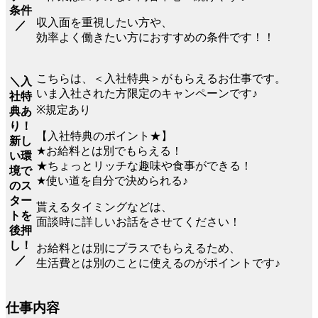
条件
収入面を重視したい方や、
／
効率よく働きたい方におすすめの条件です！！
こちらは、＜入社特典＞がもらえるお仕事です。
＼入
いま入社された方限定のキャンペーンです♪
社特
※規定あり
典あ
り！
【入社特典のポイント★】
新し
★お給料とは別でもらえる！
い環
★ちょっとリッチな趣味や食事ができる！
境で
★使い道を自分で決められる♪
のス
ター
貰えるタイミングなどは、
トを
面談時に詳しいお話をさせてください！
後押
し！
お給料とは別にプラスでもらえるため、
／
生活費とは別のことに使えるのがポイントです♪
仕事内容