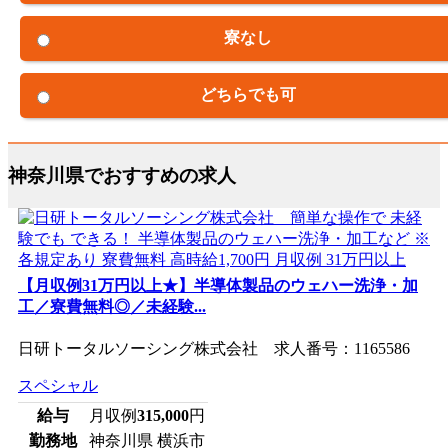
寮なし
どちらでも可
神奈川県でおすすめの求人
【月収例31万円以上★】半導体製品のウェハー洗浄・加
工／寮費無料◎／未経験...
日研トータルソーシング株式会社 求人番号：1165586
スペシャル
給与
月収例
315,000
円
勤務地
神奈川県 横浜市