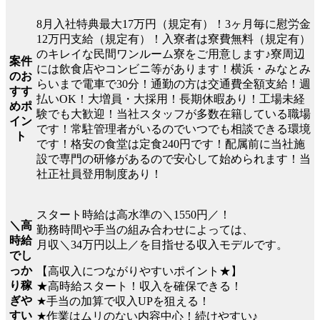
8月入社特典最大17万円（規定有）！3ヶ月毎に慰労金
12万円支給（規定有）！入寮者は寮費無料（規定有）
のキレイな民間ワンルーム寮をご用意します♪寮周辺
案件
には飲食店やコンビニ等があります！横浜・みなとみ
のお
らいまで電車で30分！通勤の方は交通費全額支給！週
すす
払いOK！大増員・大採用！長期休暇あり！工場未経
めポ
験でも大歓迎！当社スタッフが多数在籍している職場
イン
です！常駐管理者がいるのでいつでも相談できる環境
ト
です！格安の食堂は定食240円です！配属前に当社施
設で専門の研修があるので安心して始められます！当
社正社員登用制度あり！
スタート時給は高水準の＼1550円／！
＼高
勤務時間や手当の組み合わせによっては、
時給
月収＼34万円以上／を目指せる収入モデルです。
でし
っか
【高収入につながりやすいポイント★】
り稼
★高時給スタート！収入を確保できる！
ぎや
★手当の加算で収入UPを狙える！
すい
★作業はムリのない内容中心！続けやすい♪