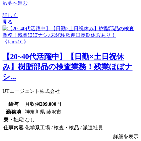
応募へ進む
詳しく
見る
【20~40代活躍中】【日勤×土日祝休
み】樹脂部品の検査業務！残業ほぼナ
シ...
UTエージェント株式会社
給与
月収例
209,000
円
勤務地
神奈川県 藤沢市
寮・社宅
なし
仕事内容
化学系工場 / 検査・検品 / 派遣社員
詳細を表示