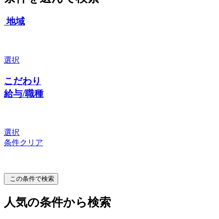
地域
選択
こだわり
給与/職種
選択
条件クリア
この条件で検索
人気の条件から検索