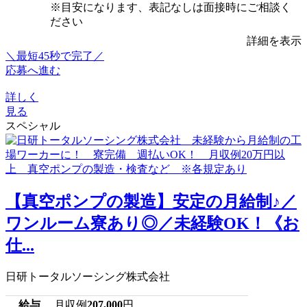
※目安になります、表記なしは面接時にご相談く
ださい
詳細を表示
＼最短45秒で完了／
応募へ進む
詳しく
見る
スペシャル
【真空ポンプの製造】安定の月給制♪／
ワンルーム寮あり◎／未経験OK！《お
仕...
日研トータルソーシング株式会社
給与
月収例
207,000
円