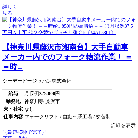
詳しく
見る
【神奈川県藤沢市湘南台】大手自動車
メーカー内でのフォーク物流作業！ ＝
＝時...
シーデーピージャパン株式会社
給与
月収例
375,000
円
勤務地
神奈川県 藤沢市
寮・社宅
なし
仕事内容
フォークリフト / 自動車系工場 / 交替制
詳細を表示
＼最短45秒で完了／