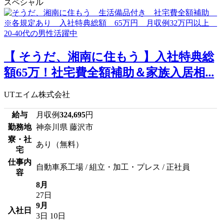
スペシャル
【 そうだ、湘南に住もう 】入社特典総
額65万！社宅費全額補助＆家族入居相...
UTエイム株式会社
給与
月収例
324,695
円
勤務地
神奈川県 藤沢市
寮・社
あり（無料）
宅
仕事内
自動車系工場 / 組立・加工・プレス / 正社員
容
8月
27日
9月
入社日
3日
10日