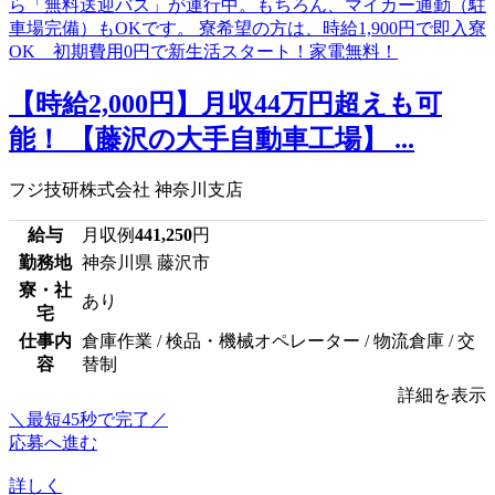
【時給2,000円】月収44万円超えも可
能！ 【藤沢の大手自動車工場】 ...
フジ技研株式会社 神奈川支店
給与
月収例
441,250
円
勤務地
神奈川県 藤沢市
寮・社
あり
宅
仕事内
倉庫作業 / 検品・機械オペレーター / 物流倉庫 / 交
容
替制
詳細を表示
＼最短45秒で完了／
応募へ進む
詳しく