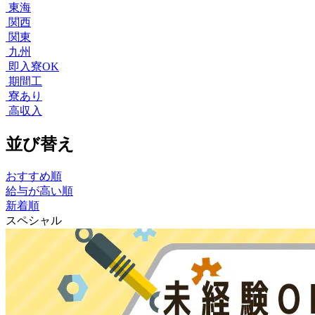
東海
関西
関東
九州
即入寮OK
期間工
寮あり
高収入
並び替え
おすすめ順
給与が高い順
新着順
スペシャル