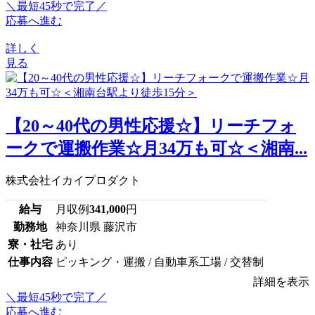
＼最短45秒で完了／
応募へ進む
詳しく
見る
【20～40代の男性応援☆】リーチフォ
ークで運搬作業☆月34万も可☆＜湘南...
株式会社イカイプロダクト
給与
月収例
341,000
円
勤務地
神奈川県 藤沢市
寮・社宅
あり
仕事内容
ピッキング・運搬 / 自動車系工場 / 交替制
詳細を表示
＼最短45秒で完了／
応募へ進む