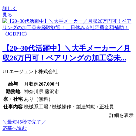
詳しく
見る
【20~30代活躍中】＼大手メーカー／月
収26万円可！ベアリングの加工◎未...
UTエージェント株式会社
給与
月収例
267,000
円
勤務地
神奈川県 藤沢市
寮・社宅
あり（無料）
仕事内容
機械系工場 / 機械操作・製造補助 / 正社員
詳細を表示
＼最短45秒で完了／
応募へ進む