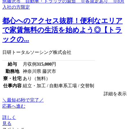
都心へのアクセス抜群！便利なエリア
で家賃無料の生活を始めよう◎【トラ
ックの...
日研トータルソーシング株式会社
給与
月収例
315,000
円
勤務地
神奈川県 藤沢市
寮・社宅
あり（無料）
仕事内容
組立・加工 / 自動車系工場 / 交替制
詳細を表示
＼最短45秒で完了／
応募へ進む
詳しく
見る