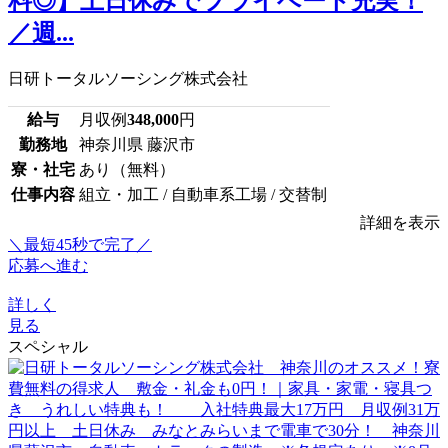
料◎】土日休みでプライベート充実！
／週...
日研トータルソーシング株式会社
給与
月収例
348,000
円
勤務地
神奈川県 藤沢市
寮・社宅
あり（無料）
仕事内容
組立・加工 / 自動車系工場 / 交替制
詳細を表示
＼最短45秒で完了／
応募へ進む
詳しく
見る
スペシャル