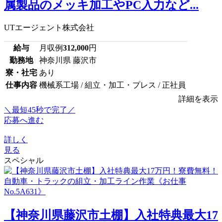
属製品のメッキ加工やPC入力など...
UTエージェント株式会社
給与
月収例
312,000
円
勤務地
神奈川県 藤沢市
寮・社宅
あり
仕事内容
機械系工場 / 組立・加工・プレス / 正社員
詳細を表示
＼最短45秒で完了／
応募へ進む
詳しく
見る
スペシャル
【神奈川県藤沢市土棚】入社特典最大17