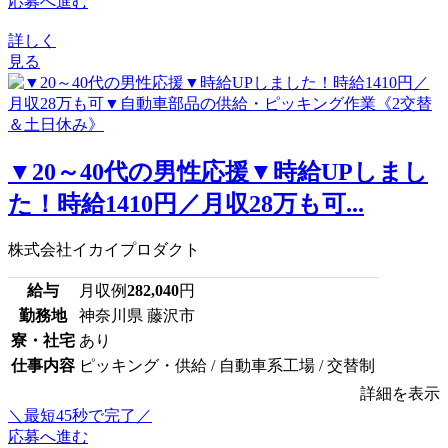
応募へ進む
詳しく
見る
▼20～40代の男性応援▼時給UPしまし
た！時給1410円／月収28万も可...
株式会社イカイプロダクト
給与
月収例
282,040
円
勤務地
神奈川県 藤沢市
寮・社宅
あり
仕事内容
ピッキング・供給 / 自動車系工場 / 交替制
詳細を表示
＼最短45秒で完了／
応募へ進む