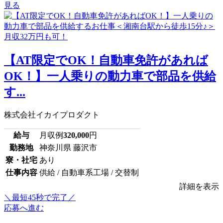
見る
【AT限定でOK！自動車免許があれば
OK！】一人乗りの動力車で部品を供給
す...
株式会社イカイプロダクト
給与
月収例
320,000
円
勤務地
神奈川県 藤沢市
寮・社宅
あり
仕事内容
供給 / 自動車系工場 / 交替制
詳細を表示
＼最短45秒で完了／
応募へ進む