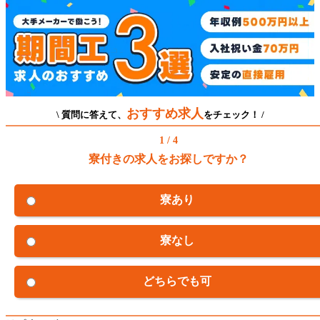
おすすめ求人
\ 質問に答えて、
をチェック！ /
1 / 4
寮付きの求人をお探しですか？
寮あり
寮なし
どちらでも可