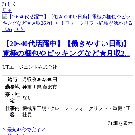
詳しく
見る
【20~40代活躍中】【働きやすい日勤】
電極の梱包やピッキングなど★月収2...
UTエージェント株式会社
給与
月収例
262,000
円
勤務地
神奈川県 藤沢市
寮・社
なし
宅
仕事内
機械系工場 / クレーン・フォークリフト・重機 / 正
容
社員
詳細を表示
＼最短45秒で完了／