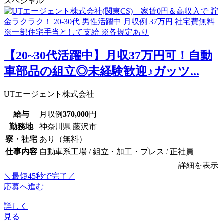
スペシャル
【20~30代活躍中】月収37万円可！自動
車部品の組立◎未経験歓迎♪ガッツ...
UTエージェント株式会社
給与
月収例
370,000
円
勤務地
神奈川県 藤沢市
寮・社宅
あり（無料）
仕事内容
自動車系工場 / 組立・加工・プレス / 正社員
詳細を表示
＼最短45秒で完了／
応募へ進む
詳しく
見る