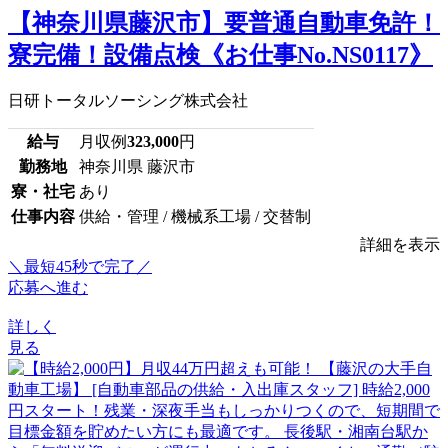
【神奈川県藤沢市】要普通自動車免許！
寮完備！設備点検《お仕事No.NS0117》
日研トータルソーシング株式会社
給与
月収例
323,000
円
勤務地
神奈川県 藤沢市
寮・社宅
あり
仕事内容
供給・管理 / 機械系工場 / 交替制
詳細を表示
＼最短45秒で完了／
応募へ進む
詳しく
見る