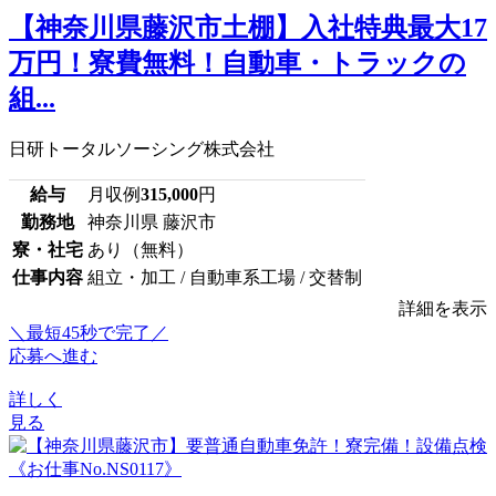
【神奈川県藤沢市土棚】入社特典最大17
万円！寮費無料！自動車・トラックの
組...
日研トータルソーシング株式会社
給与
月収例
315,000
円
勤務地
神奈川県 藤沢市
寮・社宅
あり（無料）
仕事内容
組立・加工 / 自動車系工場 / 交替制
詳細を表示
＼最短45秒で完了／
応募へ進む
詳しく
見る