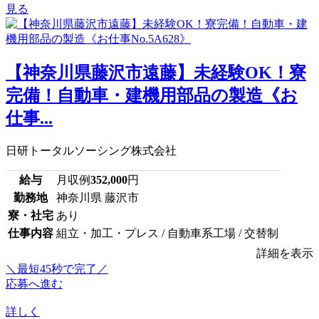
見る
【神奈川県藤沢市遠藤】未経験OK！寮
完備！自動車・建機用部品の製造《お
仕事...
日研トータルソーシング株式会社
給与
月収例
352,000
円
勤務地
神奈川県 藤沢市
寮・社宅
あり
仕事内容
組立・加工・プレス / 自動車系工場 / 交替制
詳細を表示
＼最短45秒で完了／
応募へ進む
詳しく