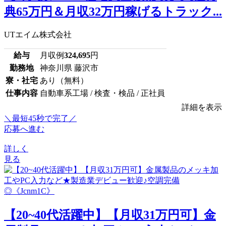
典65万円＆月収32万円稼げるトラック...
UTエイム株式会社
給与
月収例
324,695
円
勤務地
神奈川県 藤沢市
寮・社宅
あり（無料）
仕事内容
自動車系工場 / 検査・検品 / 正社員
詳細を表示
＼最短45秒で完了／
応募へ進む
詳しく
見る
【20~40代活躍中】【月収31万円可】金