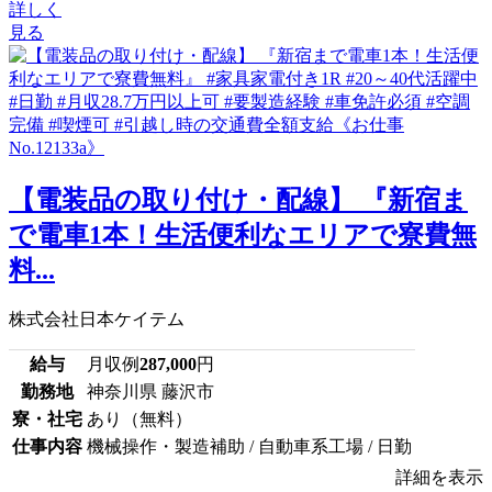
詳しく
見る
【電装品の取り付け・配線】 『新宿ま
で電車1本！生活便利なエリアで寮費無
料...
株式会社日本ケイテム
給与
月収例
287,000
円
勤務地
神奈川県 藤沢市
寮・社宅
あり（無料）
仕事内容
機械操作・製造補助 / 自動車系工場 / 日勤
詳細を表示