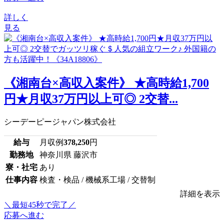
詳しく
見る
《湘南台×高収入案件》 ★高時給1,700
円★月収37万円以上可◎ 2交替...
シーデーピージャパン株式会社
給与
月収例
378,250
円
勤務地
神奈川県 藤沢市
寮・社宅
あり
仕事内容
検査・検品 / 機械系工場 / 交替制
詳細を表示
＼最短45秒で完了／
応募へ進む