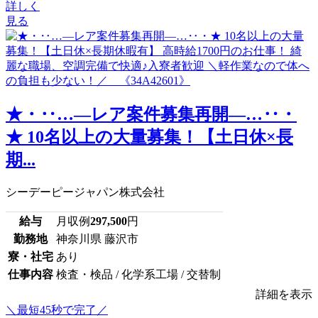
詳しく
見る
★・‥…―レア案件募集再開―…‥・
★ 10名以上の大量募集！【土日休×長
期...
シーデーピージャパン株式会社
給与
月収例
297,500
円
勤務地
神奈川県 藤沢市
寮・社宅
あり
仕事内容
検査・検品 / 化学系工場 / 交替制
詳細を表示
＼最短45秒で完了／