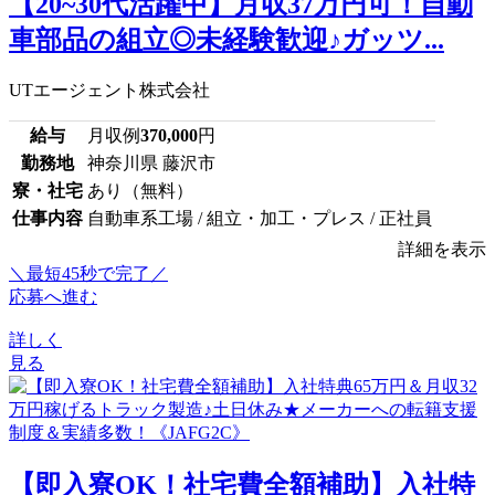
【20~30代活躍中】月収37万円可！自動
車部品の組立◎未経験歓迎♪ガッツ...
UTエージェント株式会社
給与
月収例
370,000
円
勤務地
神奈川県 藤沢市
寮・社宅
あり（無料）
仕事内容
自動車系工場 / 組立・加工・プレス / 正社員
詳細を表示
＼最短45秒で完了／
応募へ進む
詳しく
見る
【即入寮OK！社宅費全額補助】入社特