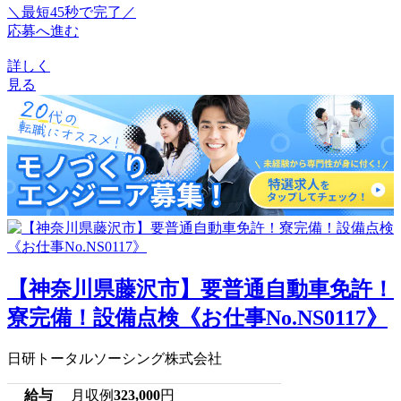
＼最短45秒で完了／
応募へ進む
詳しく
見る
【神奈川県藤沢市】要普通自動車免許！
寮完備！設備点検《お仕事No.NS0117》
日研トータルソーシング株式会社
給与
月収例
323,000
円