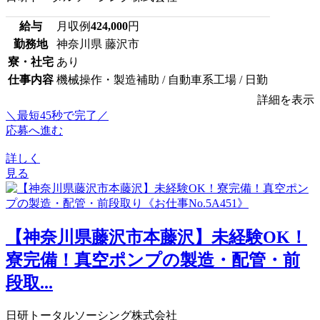
給与
月収例
424,000
円
勤務地
神奈川県 藤沢市
寮・社宅
あり
仕事内容
機械操作・製造補助 / 自動車系工場 / 日勤
詳細を表示
＼最短45秒で完了／
応募へ進む
詳しく
見る
【神奈川県藤沢市本藤沢】未経験OK！
寮完備！真空ポンプの製造・配管・前
段取...
日研トータルソーシング株式会社