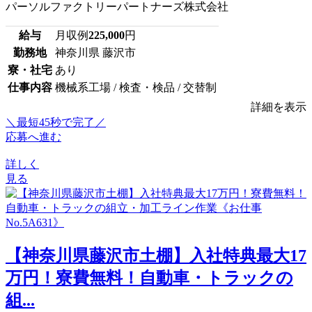
パーソルファクトリーパートナーズ株式会社
給与
月収例
225,000
円
勤務地
神奈川県 藤沢市
寮・社宅
あり
仕事内容
機械系工場 / 検査・検品 / 交替制
詳細を表示
＼最短45秒で完了／
応募へ進む
詳しく
見る
【神奈川県藤沢市土棚】入社特典最大17
万円！寮費無料！自動車・トラックの
組...