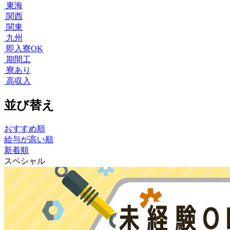
東海
関西
関東
九州
即入寮OK
期間工
寮あり
高収入
並び替え
おすすめ順
給与が高い順
新着順
スペシャル