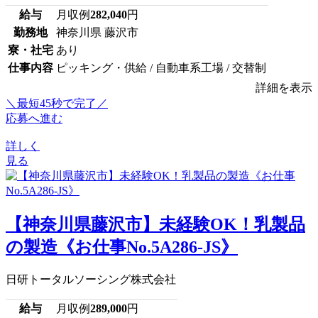
給与
月収例
282,040
円
勤務地
神奈川県 藤沢市
寮・社宅
あり
仕事内容
ピッキング・供給 / 自動車系工場 / 交替制
詳細を表示
＼最短45秒で完了／
応募へ進む
詳しく
見る
【神奈川県藤沢市】未経験OK！乳製品
の製造《お仕事No.5A286-JS》
日研トータルソーシング株式会社
給与
月収例
289,000
円