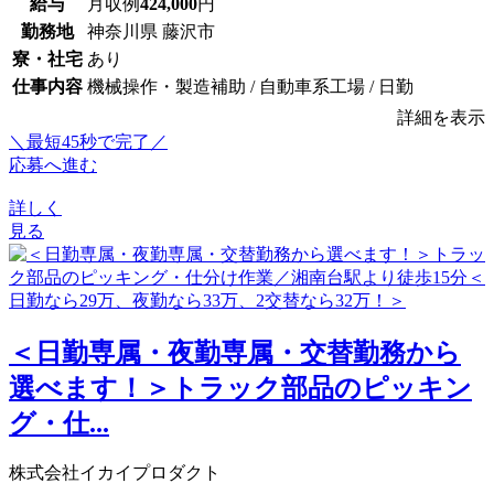
給与
月収例
424,000
円
勤務地
神奈川県 藤沢市
寮・社宅
あり
仕事内容
機械操作・製造補助 / 自動車系工場 / 日勤
詳細を表示
＼最短45秒で完了／
応募へ進む
詳しく
見る
＜日勤専属・夜勤専属・交替勤務から
選べます！＞トラック部品のピッキン
グ・仕...
株式会社イカイプロダクト