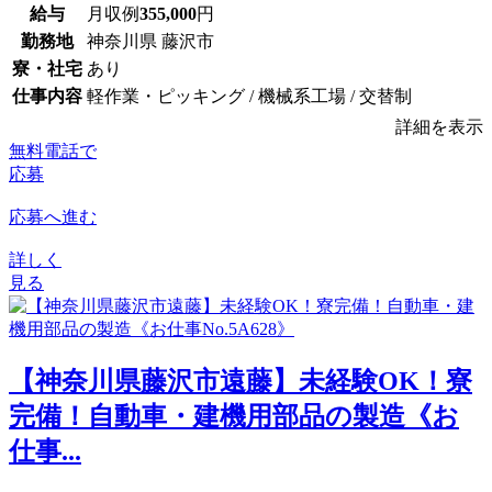
給与
月収例
355,000
円
勤務地
神奈川県 藤沢市
寮・社宅
あり
仕事内容
軽作業・ピッキング / 機械系工場 / 交替制
詳細を表示
無料電話で
応募
応募へ進む
詳しく
見る
【神奈川県藤沢市遠藤】未経験OK！寮
完備！自動車・建機用部品の製造《お
仕事...