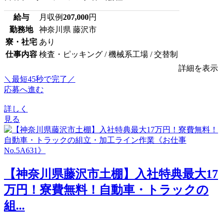
給与
月収例
207,000
円
勤務地
神奈川県 藤沢市
寮・社宅
あり
仕事内容
検査・ピッキング / 機械系工場 / 交替制
詳細を表示
＼最短45秒で完了／
応募へ進む
詳しく
見る
【神奈川県藤沢市土棚】入社特典最大17
万円！寮費無料！自動車・トラックの
組...