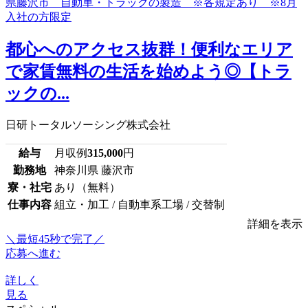
都心へのアクセス抜群！便利なエリア
で家賃無料の生活を始めよう◎【トラ
ックの...
日研トータルソーシング株式会社
給与
月収例
315,000
円
勤務地
神奈川県 藤沢市
寮・社宅
あり（無料）
仕事内容
組立・加工 / 自動車系工場 / 交替制
詳細を表示
＼最短45秒で完了／
応募へ進む
詳しく
見る