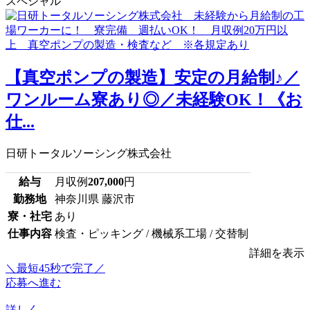
スペシャル
【真空ポンプの製造】安定の月給制♪／
ワンルーム寮あり◎／未経験OK！《お
仕...
日研トータルソーシング株式会社
給与
月収例
207,000
円
勤務地
神奈川県 藤沢市
寮・社宅
あり
仕事内容
検査・ピッキング / 機械系工場 / 交替制
詳細を表示
＼最短45秒で完了／
応募へ進む
詳しく