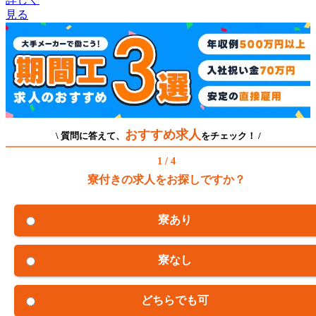
見る
おすすめ求人
\ 質問に答えて、
をチェック！ /
1 / 4
寮付きの求人をお探しですか？
寮あり
寮なし
どちらでも可