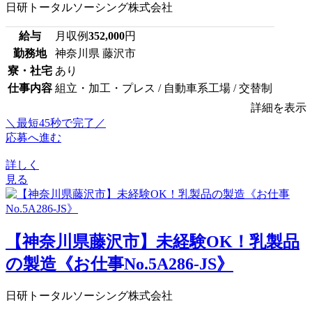
日研トータルソーシング株式会社
給与
月収例
352,000
円
勤務地
神奈川県 藤沢市
寮・社宅
あり
仕事内容
組立・加工・プレス / 自動車系工場 / 交替制
詳細を表示
＼最短45秒で完了／
応募へ進む
詳しく
見る
【神奈川県藤沢市】未経験OK！乳製品
の製造《お仕事No.5A286-JS》
日研トータルソーシング株式会社