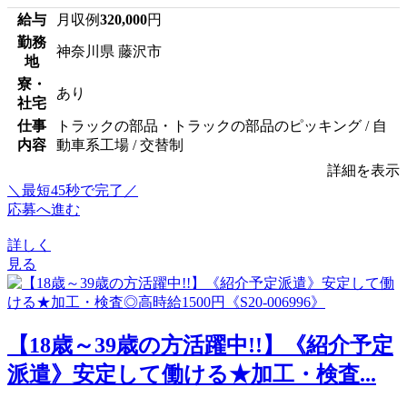
給与
月収例
320,000
円
勤務
神奈川県 藤沢市
地
寮・
あり
社宅
仕事
トラックの部品・トラックの部品のピッキング / 自
内容
動車系工場 / 交替制
詳細を表示
＼最短45秒で完了／
応募へ進む
詳しく
見る
【18歳～39歳の方活躍中!!】《紹介予定
派遣》安定して働ける★加工・検査...