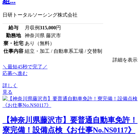
組...
日研トータルソーシング株式会社
給与
月収例
315,000
円
勤務地
神奈川県 藤沢市
寮・社宅
あり（無料）
仕事内容
組立・加工 / 自動車系工場 / 交替制
詳細を表示
＼最短45秒で完了／
応募へ進む
詳しく
見る
【神奈川県藤沢市】要普通自動車免許！
寮完備！設備点検《お仕事No.NS0117》