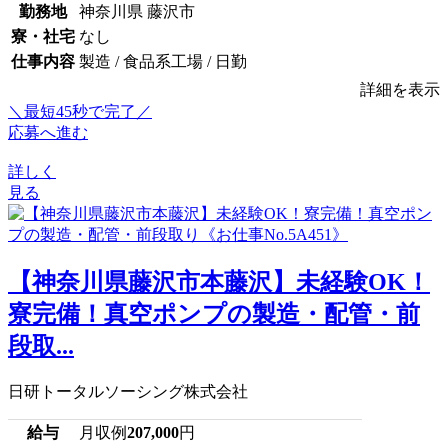
勤務地
神奈川県 藤沢市
寮・社宅
なし
仕事内容
製造 / 食品系工場 / 日勤
詳細を表示
＼最短45秒で完了／
応募へ進む
詳しく
見る
【神奈川県藤沢市本藤沢】未経験OK！
寮完備！真空ポンプの製造・配管・前
段取...
日研トータルソーシング株式会社
給与
月収例
207,000
円