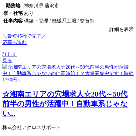
勤務地
神奈川県 藤沢市
寮・社宅
あり
仕事内容
供給・管理 / 機械系工場 / 交替制
詳細を表示
＼最短45秒で完了／
応募へ進む
詳しく
見る
☆湘南エリアの穴場求人☆20代～50代
前半の男性が活躍中！自動車系じゃな
い...
株式会社アクロスサポート