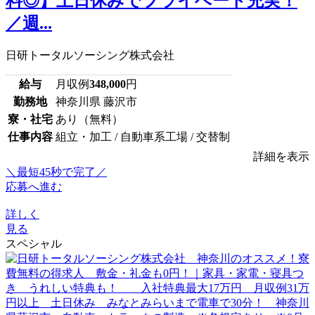
料◎】土日休みでプライベート充実！
／週...
日研トータルソーシング株式会社
給与
月収例
348,000
円
勤務地
神奈川県 藤沢市
寮・社宅
あり（無料）
仕事内容
組立・加工 / 自動車系工場 / 交替制
詳細を表示
＼最短45秒で完了／
応募へ進む
詳しく
見る
スペシャル