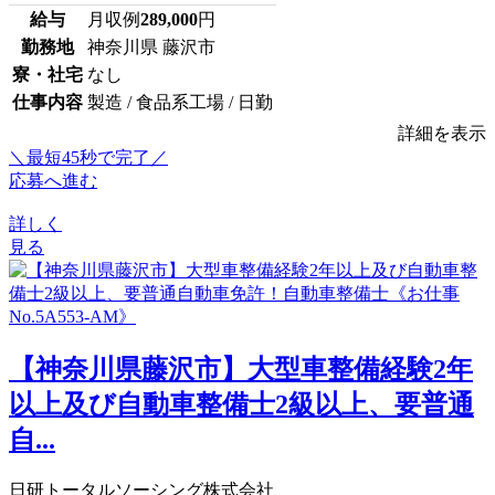
給与
月収例
289,000
円
勤務地
神奈川県 藤沢市
寮・社宅
なし
仕事内容
製造 / 食品系工場 / 日勤
詳細を表示
＼最短45秒で完了／
応募へ進む
詳しく
見る
【神奈川県藤沢市】大型車整備経験2年
以上及び自動車整備士2級以上、要普通
自...
日研トータルソーシング株式会社