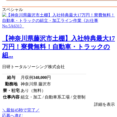
スペシャル
【神奈川県藤沢市土棚】入社特典最大17
万円！寮費無料！自動車・トラックの
組...
日研トータルソーシング株式会社
給与
月収例
348,000
円
勤務地
神奈川県 藤沢市
寮・社宅
あり（無料）
仕事内容
組立・加工 / 自動車系工場 / 交替制
詳細を表示
＼最短45秒で完了／
応募へ進む