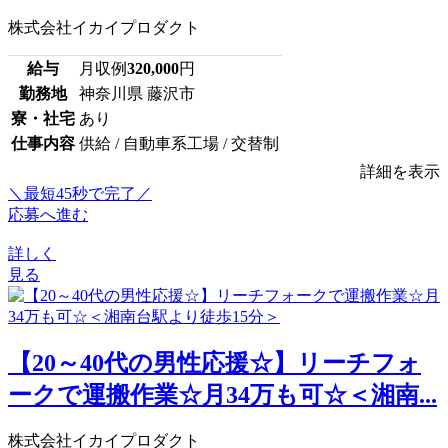
株式会社イカイプロダクト
給与
月収例
320,000
円
勤務地
神奈川県 藤沢市
寮・社宅
あり
仕事内容
供給 / 自動車系工場 / 交替制
詳細を表示
＼最短45秒で完了／
応募へ進む
詳しく
見る
【20～40代の男性応援☆】リーチフォ
ークで運搬作業☆月34万も可☆＜湘南...
株式会社イカイプロダクト