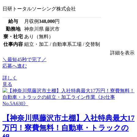
日研トータルソーシング株式会社
給与
月収例
348,000
円
勤務地
神奈川県 藤沢市
寮・社宅
あり（無料）
仕事内容
組立・加工 / 自動車系工場 / 交替制
詳細を表示
＼最短45秒で完了／
応募へ進む
詳しく
見る
【神奈川県藤沢市土棚】入社特典最大17
万円！寮費無料！自動車・トラックの