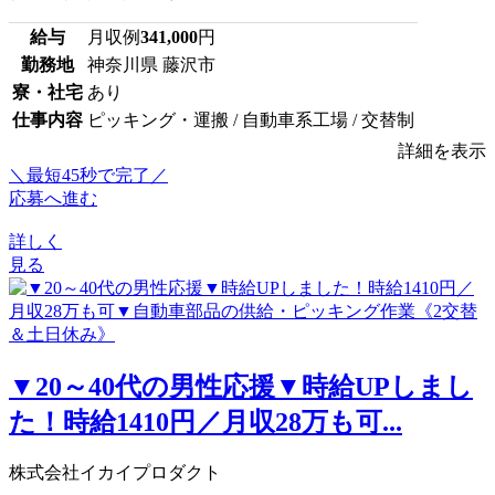
給与
月収例
341,000
円
勤務地
神奈川県 藤沢市
寮・社宅
あり
仕事内容
ピッキング・運搬 / 自動車系工場 / 交替制
詳細を表示
＼最短45秒で完了／
応募へ進む
詳しく
見る
▼20～40代の男性応援▼時給UPしまし
た！時給1410円／月収28万も可...
株式会社イカイプロダクト