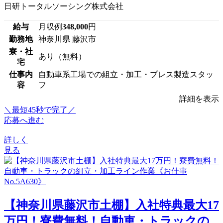
日研トータルソーシング株式会社
給与
月収例
348,000
円
勤務地
神奈川県 藤沢市
寮・社
あり（無料）
宅
仕事内
自動車系工場での組立・加工・プレス製造スタッ
容
フ
詳細を表示
＼最短45秒で完了／
応募へ進む
詳しく
見る
【神奈川県藤沢市土棚】入社特典最大17
万円！寮費無料！自動車・トラックの