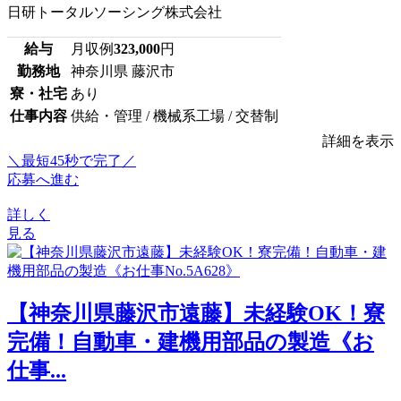
日研トータルソーシング株式会社
給与
月収例
323,000
円
勤務地
神奈川県 藤沢市
寮・社宅
あり
仕事内容
供給・管理 / 機械系工場 / 交替制
詳細を表示
＼最短45秒で完了／
応募へ進む
詳しく
見る
【神奈川県藤沢市遠藤】未経験OK！寮
完備！自動車・建機用部品の製造《お
仕事...