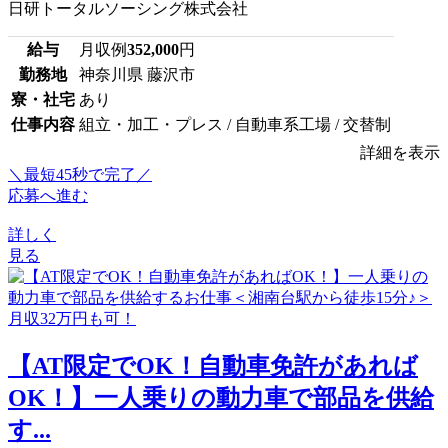
日研トータルソーシング株式会社
給与
月収例
352,000
円
勤務地
神奈川県 藤沢市
寮・社宅
あり
仕事内容
組立・加工・プレス / 自動車系工場 / 交替制
詳細を表示
＼最短45秒で完了／
応募へ進む
詳しく
見る
【AT限定でOK！自動車免許があれば
OK！】一人乗りの動力車で部品を供給
す...