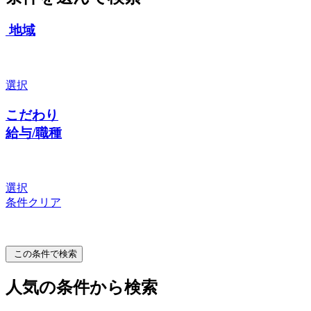
地域
選択
こだわり
給与/職種
選択
条件クリア
この条件で検索
人気の条件から検索