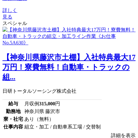
詳しく
見る
スペシャル
【神奈川県藤沢市土棚】入社特典最大17
万円！寮費無料！自動車・トラックの
組...
日研トータルソーシング株式会社
給与
月収例
315,000
円
勤務地
神奈川県 藤沢市
寮・社宅
あり（無料）
仕事内容
組立・加工 / 自動車系工場 / 交替制
詳細を表示