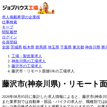
求人掲載希望の企業様
仕事検索
キープ
閲覧履歴
ログイン
会員登録
全国
茨城県
栃木県
群馬県
埼玉県
千葉県
東京都
神奈川県
寮
工場・製造業求人
神奈川県の工場求人
藤沢市の工場求人
藤沢市・リモート面接OKの工場求人
藤沢市(神奈川県)・リモート面
2026年08月05日に集計した求人情報によると、藤沢市(神奈
また業界別では自動車・部品・バイクの求人が、職種別では
ヤシマ食品株式会社の求人も掲載されておりますので、仕事