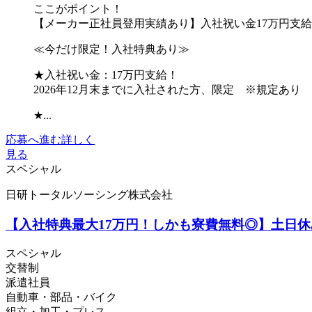
ここがポイント！
【メーカー正社員登用実績あり】入社祝い金17万円支
≪今だけ限定！入社特典あり≫
★入社祝い金：17万円支給！
2026年12月末までに入社された方、限定 ※規定あり
★...
応募へ進む
詳しく
見る
スペシャル
日研トータルソーシング株式会社
【入社特典最大17万円！しかも寮費無料◎】土日
スペシャル
交替制
派遣社員
自動車・部品・バイク
組立・加工・プレス