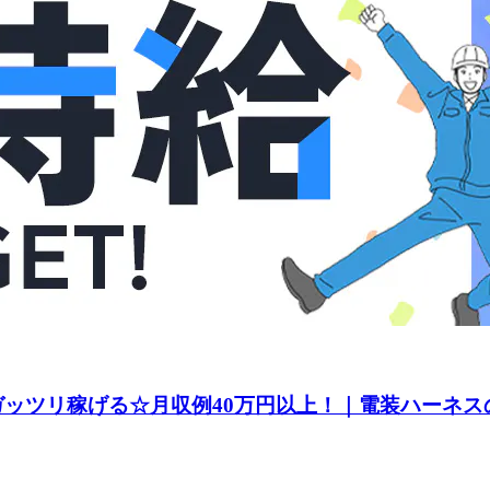
てガッツリ稼げる☆月収例40万円以上！｜電装ハーネス