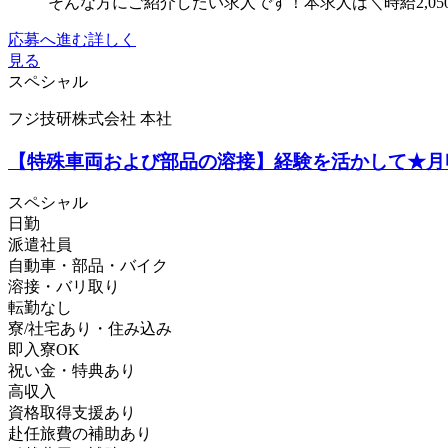
そんな方にご紹介したい求人です！本求人は＼時給2,05
応募へ進む
詳しく
見る
スペシャル
フジ技研株式会社 本社
【特殊車両および部品の溶接】経験を活かして★月収
スペシャル
日勤
派遣社員
自動車・部品・バイク
溶接・バリ取り
転勤なし
寮/社宅あり・住み込み
即入寮OK
祝い金・特典あり
高収入
資格取得支援あり
赴任旅費の補助あり