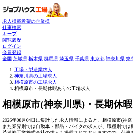
求人掲載希望の企業様
仕事検索
キープ
閲覧履歴
ログイン
会員登録
全国
茨城県
栃木県
群馬県
埼玉県
千葉県
東京都
神奈川県
寮
工場・製造業求人
神奈川県の工場求人
相模原市の工場求人
相模原市・長期休暇ありの工場求人
相模原市(神奈川県)・長期休暇
2026年08月04日に集計した求人情報によると、相模原市(神
また業界別では自動車・部品・バイクの求人が、職種別では
芦穂崎工業株式会社の求人も掲載されておりますので、仕事