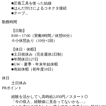
■圧着工具を使った結線
■はんだ付けによるコネクタ接続
■テープ...
勤務時間
【日勤】
8:00～17:00（実働8時間／休憩60分）
※小休憩あり（10分×2回）
【休日・休暇】
■土日祝休み（完全週休2日制）
■年間休日127日
■GW・夏季・年末年始休暇
■有給休暇（初年度10日）
休日
土日休み
PRポイント
経験を活かして＼高時給2,050円／スタート◎
「今の収入、経験値に見合ってないかも…」