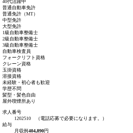
40代活躍中
普通自動車免許
普通免許（MT）
中型免許
大型免許
1級自動車整備士
2級自動車整備士
3級自動車整備士
自動車検査員
フォークリフト資格
クレーン資格
玉掛資格
溶接資格
未経験・初心者も歓迎
学歴不問
髪型・髪色自由
屋外喫煙所あり
求人番号
1202510 （電話応募で必要になります。）
給与
月収例
404,890
円