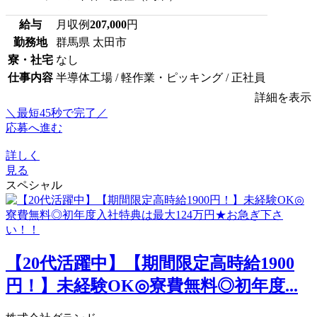
給与
月収例
207,000
円
勤務地
群馬県 太田市
寮・社宅
なし
仕事内容
半導体工場 / 軽作業・ピッキング / 正社員
詳細を表示
＼最短45秒で完了／
応募へ進む
詳しく
見る
スペシャル
【20代活躍中】【期間限定高時給1900
円！】未経験OK◎寮費無料◎初年度...