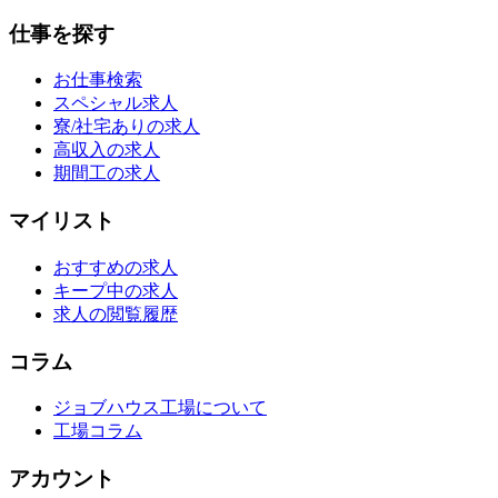
仕事を探す
お仕事検索
スペシャル求人
寮/社宅ありの求人
高収入の求人
期間工の求人
マイリスト
おすすめの求人
キープ中の求人
求人の閲覧履歴
コラム
ジョブハウス工場について
工場コラム
アカウント