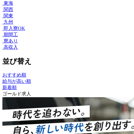
東海
関西
関東
九州
即入寮OK
期間工
寮あり
高収入
並び替え
おすすめ順
給与が高い順
新着順
ゴールド求人