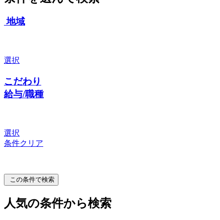
地域
選択
こだわり
給与/職種
選択
条件クリア
この条件で検索
人気の条件から検索