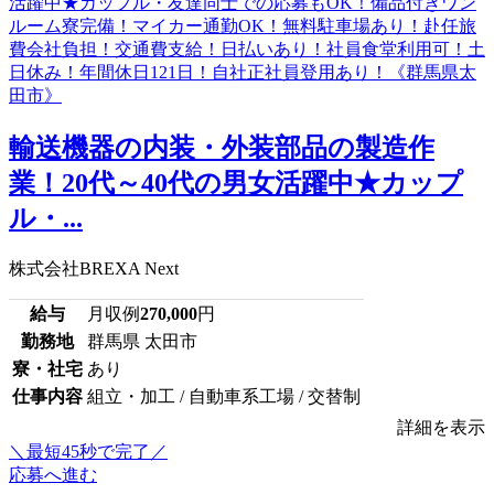
輸送機器の内装・外装部品の製造作
業！20代～40代の男女活躍中★カップ
ル・...
株式会社BREXA Next
給与
月収例
270,000
円
勤務地
群馬県 太田市
寮・社宅
あり
仕事内容
組立・加工 / 自動車系工場 / 交替制
詳細を表示
＼最短45秒で完了／
応募へ進む