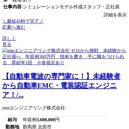
仕事内容
シミュレーションモデル作成スタッフ・正社員
詳細を表示
＼最短45秒で完了／
応募へ進む
詳しく
見る
【自動車電波の専門家に！】未経験者
から自動車EMC・電装認証エンジニ
ア！/...
nmsエンジニアリング株式会社
給与
年収例
3,600,000
円
勤務地
群馬県 太田市