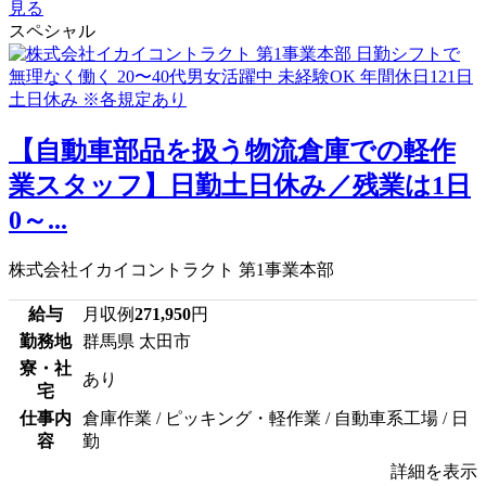
見る
スペシャル
【自動車部品を扱う物流倉庫での軽作
業スタッフ】日勤土日休み／残業は1日
0～...
株式会社イカイコントラクト 第1事業本部
給与
月収例
271,950
円
勤務地
群馬県 太田市
寮・社
あり
宅
仕事内
倉庫作業 / ピッキング・軽作業 / 自動車系工場 / 日
容
勤
詳細を表示