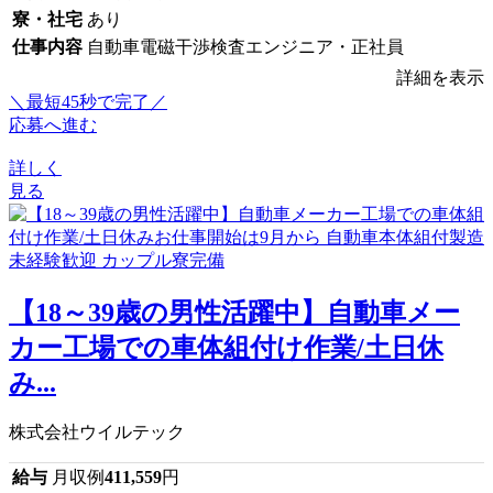
寮・社宅
あり
仕事内容
自動車電磁干渉検査エンジニア・正社員
詳細を表示
＼最短45秒で完了／
応募へ進む
詳しく
見る
【18～39歳の男性活躍中】自動車メー
カー工場での車体組付け作業/土日休
み...
株式会社ウイルテック
給与
月収例
411,559
円