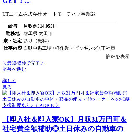
GET！...
UTエイム株式会社 オートモーティブ事業部
給与
月収例
314,953
円
勤務地
群馬県 太田市
寮・社宅
あり（無料）
仕事内容
自動車系工場 / 軽作業・ピッキング / 正社員
詳細を表示
＼最短45秒で完了／
応募へ進む
詳しく
見る
【即入社＆即入寮OK】月収31万円可＆
社宅費全額補助◎土日休みの自動車の