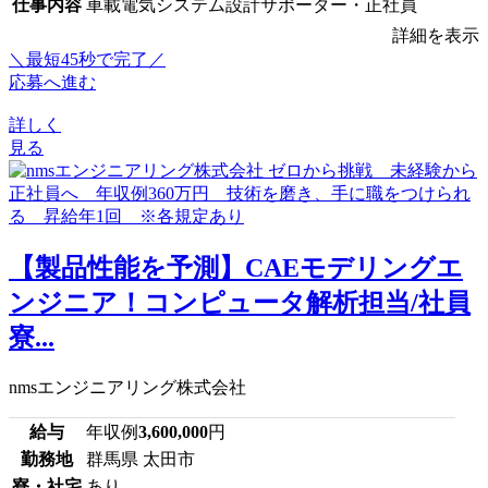
仕事内容
車載電気システム設計サポーター・正社員
詳細を表示
＼最短45秒で完了／
応募へ進む
詳しく
見る
【製品性能を予測】CAEモデリングエ
ンジニア！コンピュータ解析担当/社員
寮...
nmsエンジニアリング株式会社
給与
年収例
3,600,000
円
勤務地
群馬県 太田市
寮・社宅
あり