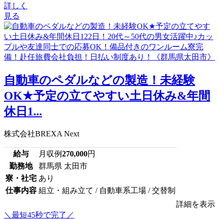
詳しく
見る
自動車のペダルなどの製造！未経験
OK★予定の立てやすい土日休み&年間
休日1...
株式会社BREXA Next
給与
月収例
270,000
円
勤務地
群馬県 太田市
寮・社宅
あり
仕事内容
組立・組み立て / 自動車系工場 / 交替制
詳細を表示
＼最短45秒で完了／