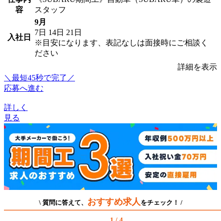
容
スタッフ
9月
7日
14日
21日
入社日
※目安になります、表記なしは面接時にご相談く
ださい
詳細を表示
＼最短45秒で完了／
応募へ進む
詳しく
見る
おすすめ求人
\ 質問に答えて、
をチェック！ /
1 / 4