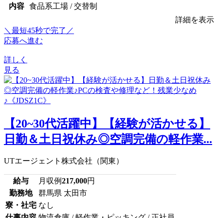
内容
食品系工場 / 交替制
詳細を表示
＼最短45秒で完了／
応募へ進む
詳しく
見る
【20~30代活躍中】【経験が活かせる】
日勤＆土日祝休み◎空調完備の軽作業...
UTエージェント株式会社（関東）
給与
月収例
217,000
円
勤務地
群馬県 太田市
寮・社宅
なし
仕事内容
物流倉庫 / 軽作業・ピッキング / 正社員