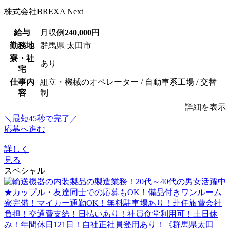
株式会社BREXA Next
給与
月収例
240,000
円
勤務地
群馬県 太田市
寮・社
あり
宅
仕事内
組立・機械のオペレーター / 自動車系工場 / 交替
容
制
詳細を表示
＼最短45秒で完了／
応募へ進む
詳しく
見る
スペシャル