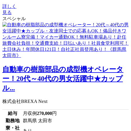
詳しく
見る
スペシャル
自動車の樹脂部品の成型機オペレータ
ー！20代～40代の男女活躍中★カップ
ル...
株式会社BREXA Next
給与
月収例
270,000
円
勤務地
群馬県 太田市
寮・社
あり