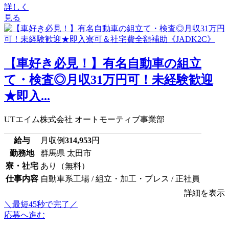
詳しく
見る
【車好き必見！】有名自動車の組立
て・検査◎月収31万円可！未経験歓迎
★即入...
UTエイム株式会社 オートモーティブ事業部
給与
月収例
314,953
円
勤務地
群馬県 太田市
寮・社宅
あり（無料）
仕事内容
自動車系工場 / 組立・加工・プレス / 正社員
詳細を表示
＼最短45秒で完了／
応募へ進む