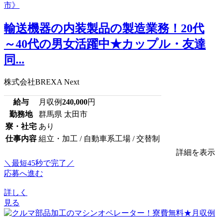
輸送機器の内装製品の製造業務！20代
～40代の男女活躍中★カップル・友達
同...
株式会社BREXA Next
給与
月収例
240,000
円
勤務地
群馬県 太田市
寮・社宅
あり
仕事内容
組立・加工 / 自動車系工場 / 交替制
詳細を表示
＼最短45秒で完了／
応募へ進む
詳しく
見る