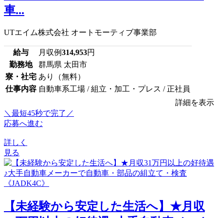
車...
UTエイム株式会社 オートモーティブ事業部
給与
月収例
314,953
円
勤務地
群馬県 太田市
寮・社宅
あり（無料）
仕事内容
自動車系工場 / 組立・加工・プレス / 正社員
詳細を表示
＼最短45秒で完了／
応募へ進む
詳しく
見る
【未経験から安定した生活へ】★月収