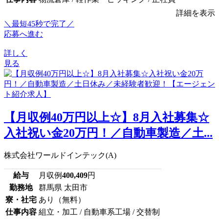
詳細を表示
＼最短45秒で完了／
応募へ進む
詳しく
見る
【月収例40万円以上☆】8月入社募集☆
入社祝い金20万円！／自動車製造／土...
株式会社ワールドインテック(A)
給与
月収例
400,409
円
勤務地
群馬県 太田市
寮・社宅
あり（無料）
仕事内容
組立・加工 / 自動車系工場 / 交替制