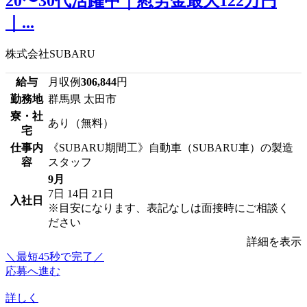
20〜30代活躍中｜慰労金最大122万円
｜...
株式会社SUBARU
給与
月収例
306,844
円
勤務地
群馬県 太田市
寮・社
あり（無料）
宅
仕事内
《SUBARU期間工》自動車（SUBARU車）の製造
容
スタッフ
9月
7日
14日
21日
入社日
※目安になります、表記なしは面接時にご相談く
ださい
詳細を表示
＼最短45秒で完了／
応募へ進む
詳しく