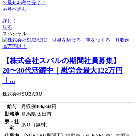
＼最短45秒で完了／
応募へ進む
詳しく
見る
スペシャル
【株式会社スバルの期間社員募集】
20〜30代活躍中｜慰労金最大122万円
｜...
株式会社SUBARU
給与
月収例
306,844
円
勤務地
群馬県 太田市
寮・社
あり（無料）
宅
仕事内
《SUBARU期間工》自動車（SUBARU車）の製造