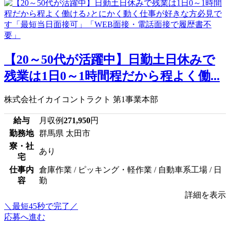
【20～50代が活躍中】日勤土日休みで
残業は1日0～1時間程だから程よく働...
株式会社イカイコントラクト 第1事業本部
給与
月収例
271,950
円
勤務地
群馬県 太田市
寮・社
あり
宅
仕事内
倉庫作業 / ピッキング・軽作業 / 自動車系工場 / 日
容
勤
詳細を表示
＼最短45秒で完了／
応募へ進む