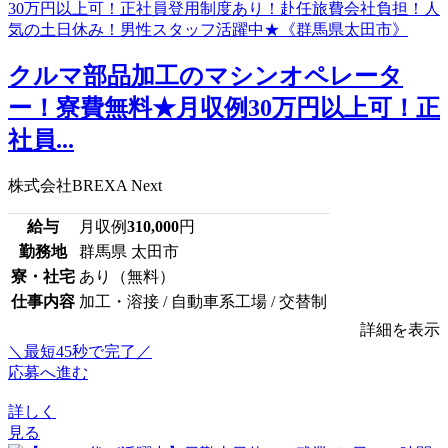
クルマ部品加工のマシンオペレータ
ー！寮費無料★月収例30万円以上可！正
社員...
株式会社BREXA Next
給与
月収例
310,000
円
勤務地
群馬県 太田市
寮・社宅
あり（無料）
仕事内容
加工・溶接 / 自動車系工場 / 交替制
詳細を表示
＼最短45秒で完了／
応募へ進む
詳しく
見る