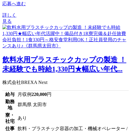
応募へ進む
詳しく
見る
飲料水用プラスチックカップの製造 ！
未経験でも時給1,330円★幅広い年代...
株式会社BREXA Next
給与
月収例
220,000
円
勤務
群馬県 太田市
地
寮・
あり
社宅
仕事
飲料・プラスチック容器の加工・機械オペレーター /