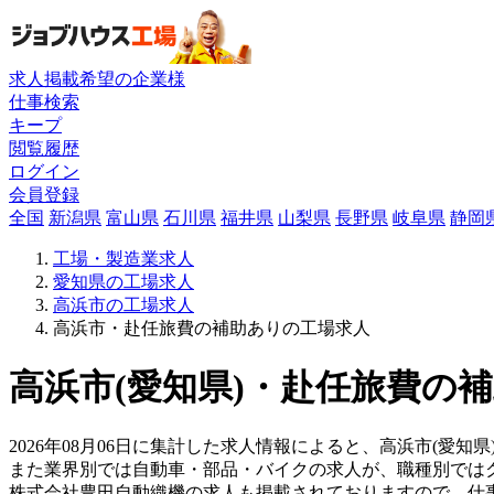
求人掲載希望の企業様
仕事検索
キープ
閲覧履歴
ログイン
会員登録
全国
新潟県
富山県
石川県
福井県
山梨県
長野県
岐阜県
静岡
工場・製造業求人
愛知県の工場求人
高浜市の工場求人
高浜市・赴任旅費の補助ありの工場求人
高浜市(愛知県)・赴任旅費の補
2026年08月06日に集計した求人情報によると、高浜市(愛知県
また業界別では自動車・部品・バイクの求人が、職種別では
株式会社豊田自動織機の求人も掲載されておりますので、仕