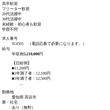
高卒歓迎
フリーター歓迎
20代活躍中
30代活躍中
未経験・初心者も歓迎
学歴不問
求人番号
914505 （電話応募で必要になります。）
給与
年収例
5,210,000
円
【日給例】
■11,200円
■2年満了者：12,100円
■3年満了者：12,500円
...
勤務地
愛知県 高浜市
寮・社宅
あり（無料）