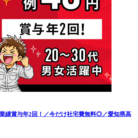
×業績賞与年2回！／今だけ社宅費無料◎／愛知県高