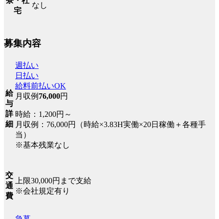
寮・社
なし
宅
募集内容
週払い
日払い
給料前払いOK
給
月収例
76,000
円
与
詳
時給：1,200円～
細
月収例：76,000円（時給×3.83H実働×20日稼働＋各種手
当）
※基本残業なし
交
上限30,000円まで支給
通
※会社規定有り
費
急募