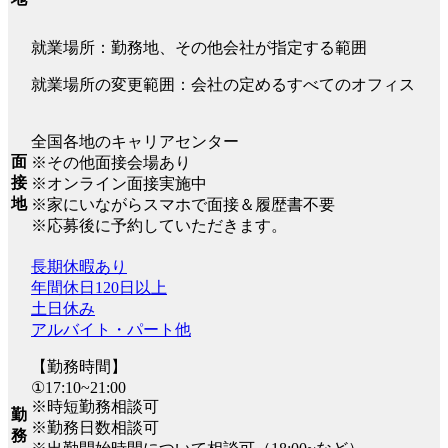
就業場所：勤務地、その他会社が指定する範囲
就業場所の変更範囲：会社の定めるすべてのオフィス
全国各地のキャリアセンター
面
※その他面接会場あり
接
※オンライン面接実施中
地
※家にいながらスマホで面接＆履歴書不要
※応募後に予約していただきます。
長期休暇あり
年間休日120日以上
土日休み
アルバイト・パート他
【勤務時間】
①17:10~21:00
※時短勤務相談可
勤
※勤務日数相談可
務