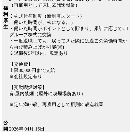
（再雇用として原則65歳迄就業）
福
利
※株式付与制度（新制度スタート）
厚
「働いた時間が、株になる。」
生
・働いた時間がポイントとして貯まり、累計に応じてUT
グループ株式に交換
・一度退職しても、戻ってきた際には過去の労働時間か
ら再び積み上げが可能(※)
※退職後5年以内、規定あり
【交通費】
上限30,000円まで支給
※会社規定有り
【受動喫煙対策】
有:屋内禁煙（屋外に喫煙場所あり）
※定年満60歳、再雇用として原則65歳迄就業
公
2026年 04月 16日
開