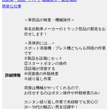
簡単な仕事
＜車部品の検査・機械操作＞
有名自動車メーカーのトラック部品の製造をお
任せします！
＜具体的には…＞
スポット溶接機・プレス機どちらも同様の作業
です
①製品を設備にセット
②スタートボタンの操作
③設備が溶接する
④溶接後の外観検査
詳細情報
※繰り返し作業
溶接は機械がやってくれるので、
お任せするのはボタン操作や外観検査のみ♪
カンタン繰り返し作業で未経験でも安心◎
20～50代の幅広い男女活躍中！