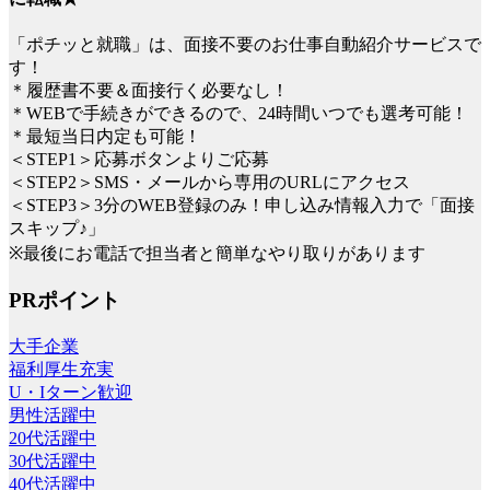
「ポチッと就職」は、面接不要のお仕事自動紹介サービスで
す！
＊履歴書不要＆面接行く必要なし！
＊WEBで手続きができるので、24時間いつでも選考可能！
＊最短当日内定も可能！
＜STEP1＞応募ボタンよりご応募
＜STEP2＞SMS・メールから専用のURLにアクセス
＜STEP3＞3分のWEB登録のみ！申し込み情報入力で「面接
スキップ♪」
※最後にお電話で担当者と簡単なやり取りがあります
PRポイント
大手企業
福利厚生充実
U・Iターン歓迎
男性活躍中
20代活躍中
30代活躍中
40代活躍中