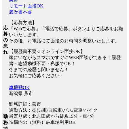
リモート面接OK
履歴書不要
【応募方法】
応
「Webで応募」「電話で応募」ボタンよりご応募をお願
募
いいたします。
の
その後、お電話にて面接のお時間を調整いたします。
流
【履歴書不要☆オンライン面接OK】
れ
家にいながらスマホですぐにWEB面談ができる！履歴
書・志望動機不要・私服でOK！
今までの経歴も問いません！
お気軽にご応募ください！
車通勤OK
新潟県 燕市
勤務詳細：燕市
通勤方法：徒歩/車/自転車/バス/電車/バイク
最寄り駅：北吉田駅から徒歩15分・車4分
勤
※構内の（無料）駐車場利用OK
務
地