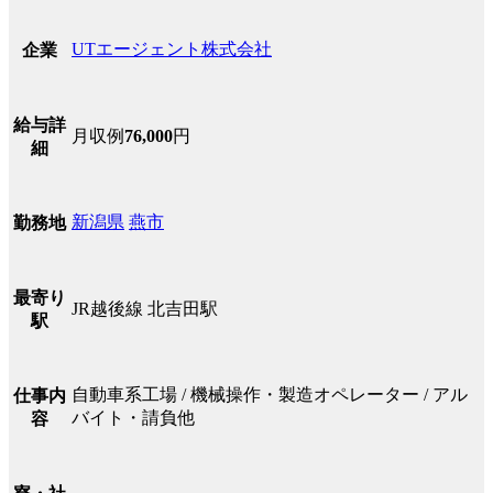
UTエージェント株式会社
企業
給与詳
月収例
76,000
円
細
新潟県
燕市
勤務地
最寄り
JR越後線 北吉田駅
駅
自動車系工場 / 機械操作・製造オペレーター / アル
仕事内
バイト・請負他
容