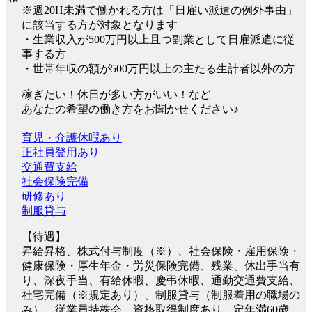
※週20H未満で働かれる方は「日雇い派遣の例外事由」
に該当する方が対象となります
・生業収入が500万円以上且つ副業として日雇派遣に従
事する方
・世帯年収の額が500万円以上の主たる生計者以外の方
稼ぎたい！休日が多い方がいい！など
あなたの希望の働き方をお聞かせください♪
育児・介護休暇あり
正社員登用あり
交通費支給
社会保険完備
研修あり
制服貸与
【待遇】
昇給昇格、株式付与制度（※）、社会保険・雇用保険・
健康保険・厚生年金・労災保険完備、残業、休出手当有
り、深夜手当、有給休暇、慶弔休暇、通勤交通費支給、
社宅完備（※規定あり）、制服貸与（制服着用の職場の
み）、従業員持株会、資格取得制度あり、定年満60歳