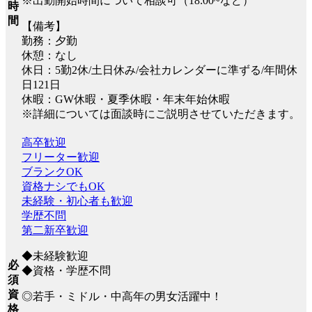
※出勤開始時間について相談可（18:00~など）
時
間
【備考】
勤務：夕勤
休憩：なし
休日：5勤2休/土日休み/会社カレンダーに準ずる/年間休
日121日
休暇：GW休暇・夏季休暇・年末年始休暇
※詳細については面談時にご説明させていただきます。
高卒歓迎
フリーター歓迎
ブランクOK
資格ナシでもOK
未経験・初心者も歓迎
学歴不問
第二新卒歓迎
◆未経験歓迎
必
◆資格・学歴不問
須
資
◎若手・ミドル・中高年の男女活躍中！
格