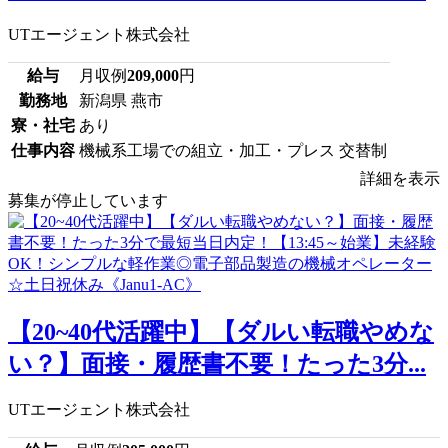
UTエージェント株式会社
給与
月収例
209,000
円
勤務地
新潟県 燕市
寮・社宅
あり
仕事内容
機械系工場での組立・加工・プレス 交替制
詳細を表示
募集が停止しています
【20~40代活躍中】【ダルい転職やめな
い？】面接・履歴書不要！たった3分...
UTエージェント株式会社