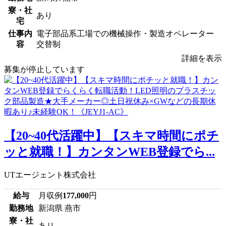
寮・社
あり
宅
仕事内
電子部品系工場での機械操作・製造オペレーター
容
交替制
詳細を表示
募集が停止しています
【20~40代活躍中】【スキマ時間にポチ
ッと就職！】カンタンWEB登録でら...
UTエージェント株式会社
給与
月収例
177,000
円
勤務地
新潟県 燕市
寮・社
あり