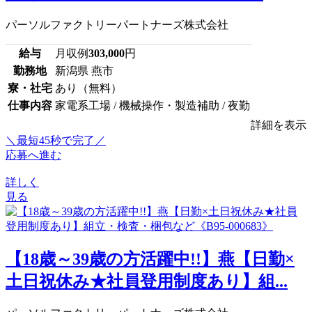
パーソルファクトリーパートナーズ株式会社
給与
月収例
303,000
円
勤務地
新潟県 燕市
寮・社宅
あり（無料）
仕事内容
家電系工場 / 機械操作・製造補助 / 夜勤
詳細を表示
＼最短45秒で完了／
応募へ進む
詳しく
見る
【18歳～39歳の方活躍中!!】燕【日勤×
土日祝休み★社員登用制度あり】組...