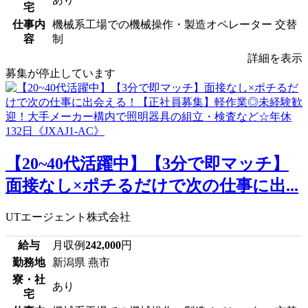
宅
仕事内
機械系工場での機械操作・製造オペレーター 交替
容
制
詳細を表示
募集が停止しています
【20~40代活躍中】【3分で即マッチ】
面接なし×ポチるだけで次の仕事に出...
UTエージェント株式会社
給与
月収例
242,000
円
勤務地
新潟県 燕市
寮・社
あり
宅