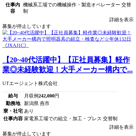
仕事内
機械系工場での機械操作・製造オペレーター 交替
容
制
詳細を表示
募集が停止しています
【20~40代活躍中】【正社員募集】軽作
業◎未経験歓迎！大手メーカー構内で...
UTエージェント株式会社
給与
月収例
242,000
円
勤務地
新潟県 燕市
寮・社宅
あり
仕事内容
家電系工場での組立・加工・プレス 交替制
詳細を表示
募集が停止しています