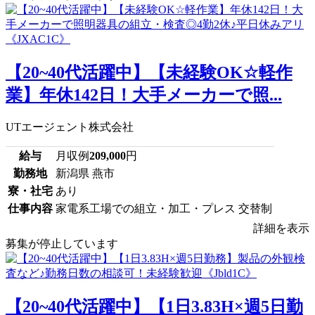
【20~40代活躍中】【未経験OK☆軽作
業】年休142日！大手メーカーで照...
UTエージェント株式会社
給与
月収例
209,000
円
勤務地
新潟県 燕市
寮・社宅
あり
仕事内容
家電系工場での組立・加工・プレス 交替制
詳細を表示
募集が停止しています
【20~40代活躍中】【1日3.83H×週5日勤