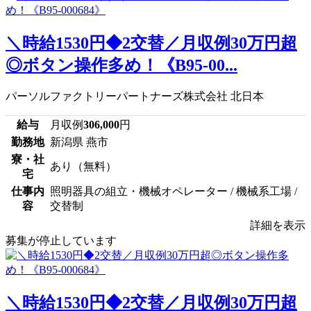
＼時給1530円◆2交替／月収例30万円超
◎ボタン操作多め！《B95-00...
パーソルファクトリーパートナーズ株式会社 北日本
給与
月収例
306,000
円
勤務地
新潟県 燕市
寮・社
あり（無料）
宅
仕事内
照明器具の組立・機械オペレーター / 機械系工場 /
容
交替制
詳細を表示
募集が停止しています
＼時給1530円◆2交替／月収例30万円超