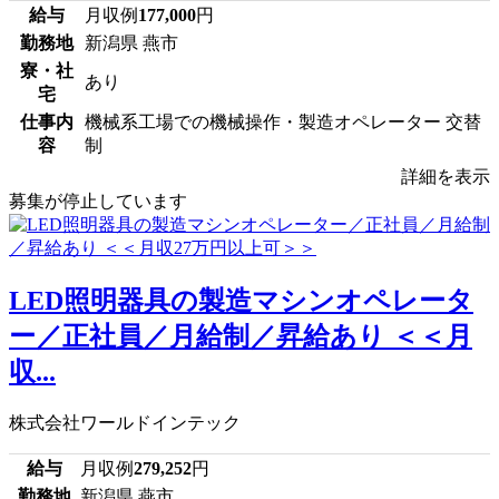
給与
月収例
177,000
円
勤務地
新潟県 燕市
寮・社
あり
宅
仕事内
機械系工場での機械操作・製造オペレーター 交替
容
制
詳細を表示
募集が停止しています
LED照明器具の製造マシンオペレータ
ー／正社員／月給制／昇給あり ＜＜月
収...
株式会社ワールドインテック
給与
月収例
279,252
円
勤務地
新潟県 燕市