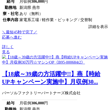
給与
月収例
306,000
円
勤務地
新潟県 燕市
寮・社宅
あり（無料）
仕事内容
家電系工場 / 軽作業・ピッキング / 交替制
詳細を表示
＼最短45秒で完了／
応募へ進む
詳しく
見る
【18歳～39歳の方活躍中!!】燕【時給
UPキャンペーン実施中】月収例30...
パーソルファクトリーパートナーズ株式会社
給与
月収例
306,000
円
勤務地
新潟県 燕市