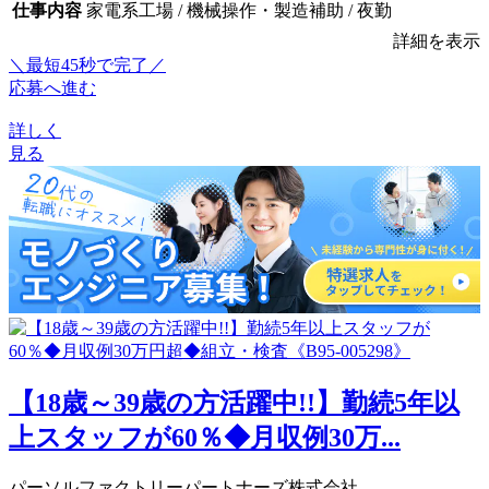
仕事内容
家電系工場 / 機械操作・製造補助 / 夜勤
詳細を表示
＼最短45秒で完了／
応募へ進む
詳しく
見る
【18歳～39歳の方活躍中!!】勤続5年以
上スタッフが60％◆月収例30万...
パーソルファクトリーパートナーズ株式会社