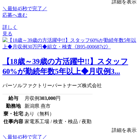
詳細を表示
＼最短45秒で完了／
応募へ進む
詳しく
見る
【18歳～39歳の方活躍中!!】スタッフ
60%が勤続年数5年以上◆月収例3...
パーソルファクトリーパートナーズ株式会社
給与
月収例
303,000
円
勤務地
新潟県 燕市
寮・社宅
あり（無料）
仕事内容
家電系工場 / 検査・検品 / 夜勤
詳細を表示
＼最短45秒で完了／