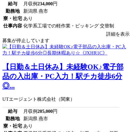
給与
月収例
234,000
円
勤務地
新潟県 燕市
寮・社宅
あり
仕事内容
化学系工場での軽作業・ピッキング 交替制
詳細を表示
募集が停止しています
【日勤＆土日休み】未経験OK♪電子部
品の入出庫・PC入力！駅チカ徒歩6分
◎...
UTエージェント株式会社（関東）
給与
月収例
205,000
円
勤務地
新潟県 燕市
寮・社宅
あり