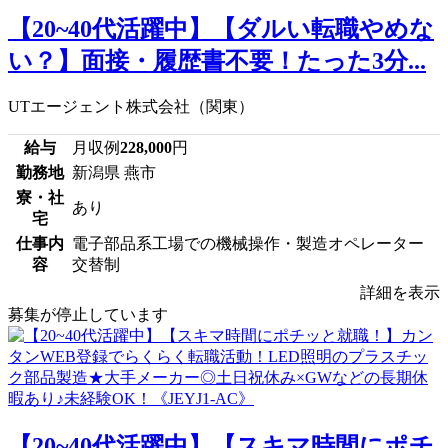
【20~40代活躍中】【ダルい転職やめな
い？】面接・履歴書不要！たった3分...
UTエージェント株式会社（関東）
給与
月収例
228,000
円
勤務地
新潟県 燕市
寮・社
あり
宅
仕事内
電子部品系工場での機械操作・製造オペレーター
容
交替制
詳細を表示
募集が停止しています
【20~40代活躍中】【スキマ時間にポチ