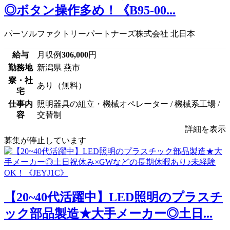
◎ボタン操作多め！《B95-00...
パーソルファクトリーパートナーズ株式会社 北日本
給与
月収例
306,000
円
勤務地
新潟県 燕市
寮・社
あり（無料）
宅
仕事内
照明器具の組立・機械オペレーター / 機械系工場 /
容
交替制
詳細を表示
募集が停止しています
【20~40代活躍中】LED照明のプラスチ
ック部品製造★大手メーカー◎土日...