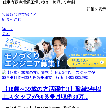
仕事内容
家電系工場 / 検査・検品 / 交替制
詳細を表示
＼最短45秒で完了／
応募へ進む
詳しく
見る
【18歳～39歳の方活躍中!!】勤続5年以
上スタッフが60％◆月収例30万...
パーソルファクトリーパートナーズ株式会社