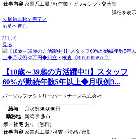
仕事内容
家電系工場 / 軽作業・ピッキング / 交替制
詳細を表示
＼最短45秒で完了／
応募へ進む
詳しく
見る
【18歳～39歳の方活躍中!!】スタッフ
60%が勤続年数5年以上◆月収例3...
パーソルファクトリーパートナーズ株式会社
給与
月収例
303,000
円
勤務地
新潟県 燕市
寮・社宅
あり（無料）
仕事内容
家電系工場 / 検査・検品 / 夜勤