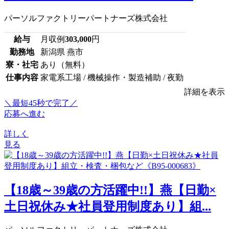
パーソルファクトリーパートナーズ株式会社
給与
月収例
303,000
円
勤務地
新潟県 燕市
寮・社宅
あり（無料）
仕事内容
家電系工場 / 機械操作・製造補助 / 夜勤
詳細を表示
＼最短45秒で完了／
応募へ進む
詳しく
見る
【18歳～39歳の方活躍中!!】燕【日勤×
土日祝休み★社員登用制度あり】組...