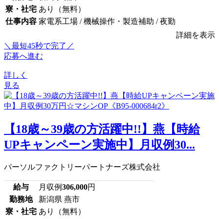
寮・社宅
あり（無料）
仕事内容
家電系工場 / 機械操作・製造補助 / 夜勤
詳細を表示
＼最短45秒で完了／
応募へ進む
詳しく
見る
【18歳～39歳の方活躍中!!】燕【時給
UPキャンペーン実施中】月収例30...
パーソルファクトリーパートナーズ株式会社
給与
月収例
306,000
円
勤務地
新潟県 燕市
寮・社宅
あり（無料）