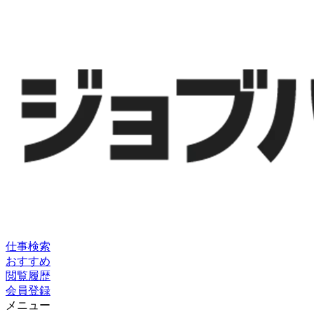
仕事検索
おすすめ
閲覧履歴
会員登録
メニュー