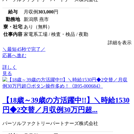
給与
月収例
303,000
円
勤務地
新潟県 燕市
寮・社宅
あり（無料）
仕事内容
家電系工場 / 検査・検品 / 夜勤
詳細を表示
＼最短45秒で完了／
応募へ進む
詳しく
見る
【18歳～39歳の方活躍中!!】＼時給1530
円◆2交替／月収例30万円超...
パーソルファクトリーパートナーズ株式会社