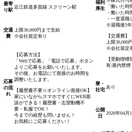
※株式付与
福利
最寄
「働いた時
近江鉄道多賀線 スクリーン駅
厚生
り駅
・働いた時
・一度退職
※退職後5
上限30,000円まで支給
交通
【交通費】
※会社規定有り
費
上限30,00
※会社規定
【応募方法】
【受動喫煙
「Webで応募」「電話で応募」ボタン
有:屋内禁
よりご応募をお願いいたします。
その後、お電話にて面接のお時間を
調整いたします。
応募
寮・
あり
の流
社宅
【履歴書不要☆オンライン面接OK】
れ
家にいながらスマホですぐにWEB面
談ができる！履歴書・志望動機不
要・私服でOK！
公開
2026年04月
今までの経歴も問いません！
日
お気軽にご応募ください！