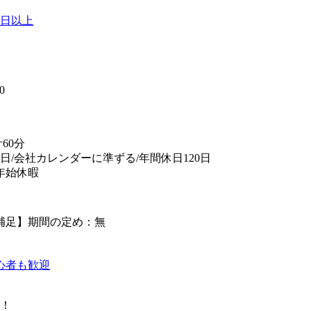
0日以上
】
0
60分
日/会社カレンダーに準ずる/年間休日120日
年始休暇
補足】期間の定め：無
心者も歓迎
K！