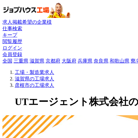
求人掲載希望の企業様
仕事検索
キープ
閲覧履歴
ログイン
会員登録
全国
三重県
滋賀県
京都府
大阪府
兵庫県
奈良県
和歌山県
寮
工場・製造業求人
滋賀県の工場求人
彦根市の工場求人
UTエージェント株式会社の工場