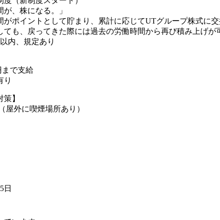
制度（新制度スタート）
間が、株になる。」
間がポイントとして貯まり、累計に応じてUTグループ株式に交
しても、戻ってきた際には過去の労働時間から再び積み上げが可
年以内、規定あり
0円まで支給
有り
対策】
煙（屋外に喫煙場所あり）
15日