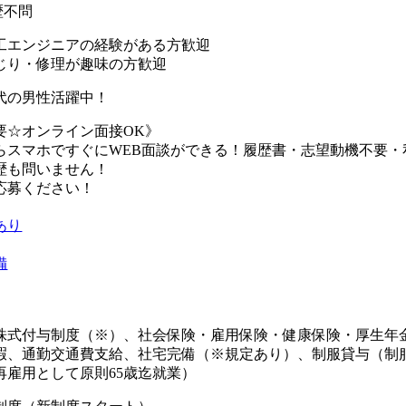
歴不問
工エンジニアの経験がある方歓迎
じり・修理が趣味の方歓迎
代の男性活躍中！
要☆オンライン面接OK》
らスマホですぐにWEB面談ができる！履歴書・志望動機不要・
歴も問いません！
応募ください！
あり
備
株式付与制度（※）、社会保険・雇用保険・健康保険・厚生年
暇、通勤交通費支給、社宅完備（※規定あり）、制服貸与（制
再雇用として原則65歳迄就業）