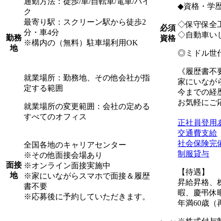
通勤方法：徒歩/車/自転車/電車/バイ
◆資格・学
ク
最寄り駅：スクリーン駅から徒歩2
◇保守保全
必須
分・車4分
◇自動車い
勤務
資格
※構内の（無料）駐車場利用OK
地
◎ミドル世
《履歴書不
就業場所：勤務地、その他会社が指
家にいなが
定する範囲
今までの経
お気軽にご
就業場所の変更範囲：会社の定める
すべてのオフィス
正社員登用
交通費支給
社会保険完
全国各地のキャリアセンター
制服貸与
※その他面接会場あり
面接
※オンライン面接実施中
【待遇】
地
※家にいながらスマホで面接＆履歴
昇給昇格、
書不要
暇、慶弔休
※応募後に予約していただきます。
年満60歳（