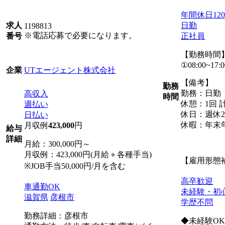
年間休日12
日勤
求人
1198813
※電話応募で必要になります。
正社員
番号
【勤務時間
①08:00~17:0
UTエージェント株式会社
企業
【備考】
勤務
勤務：日勤
高収入
時間
休憩：1回 計
週払い
休日：週休2
日払い
休暇：年末
月収例
423,000
円
給与
詳細
月給：300,000円～
月収例：423,000円(月給＋各種手当)
【雇用形態
※JOB手当50,000円/月を含む
高卒歓迎
車通勤OK
未経験・初
滋賀県
彦根市
学歴不問
勤務詳細：彦根市
◆未経験O