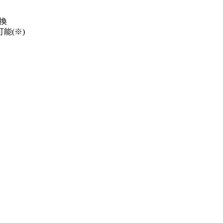
換
能(※)