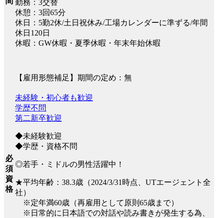
間
勤務：3交替
休憩：3回65分
休日：5勤2休/土日祝休み/工場カレンダーに準ずる/年間
休日120日
休暇：GW休暇・夏季休暇・年末年始休暇
【雇用形態補足】期間の定め：無
未経験・初心者も歓迎
学歴不問
第二新卒歓迎
◆未経験歓迎
◆学歴・資格不問
必
◎若手・ミドルの男性活躍中！
須
資
★平均年齢：38.3歳（2024/3/31時点、UTエージェント全
格
社）
※定年満60歳（再雇用として原則65歳まで）
※日常的に日本語での対話や読み書きが発生する為、