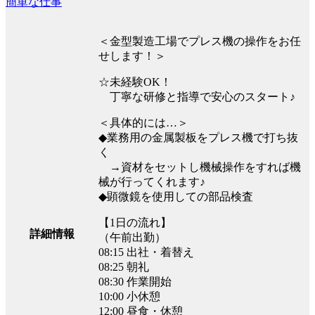
簡単な仕事
＜金型製造工場でプレス機の操作をお任
せします！＞
☆未経験OK！
丁寧な研修と指導で安心のスタート♪
＜具体的には…＞
◆業務用の金属製板をプレス機で打ち抜
く
→資材をセットし機械操作をすれば機
械が行ってくれます♪
◆顕微鏡を使用しての部品検査
【1日の流れ】
詳細情報
（午前出勤）
08:15 出社・着替え
08:25 朝礼
08:30 作業開始
10:00 小休憩
12:00 昼食・休憩