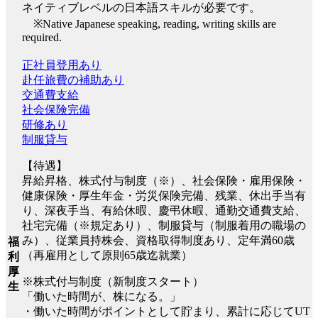
ネイティブレベルの日本語スキルが必要です。
※Native Japanese speaking, reading, writing skills are
required.
正社員登用あり
赴任旅費の補助あり
交通費支給
社会保険完備
研修あり
制服貸与
【待遇】
昇給昇格、株式付与制度（※）、社会保険・雇用保険・
健康保険・厚生年金・労災保険完備、残業、休出手当有
り、深夜手当、有給休暇、慶弔休暇、通勤交通費支給、
社宅完備（※規定あり）、制服貸与（制服着用の職場の
み）、従業員持株会、資格取得制度あり、定年満60歳
福
（再雇用として原則65歳迄就業）
利
厚
※株式付与制度（新制度スタート）
生
「働いた時間が、株になる。」
・働いた時間がポイントとして貯まり、累計に応じてUT