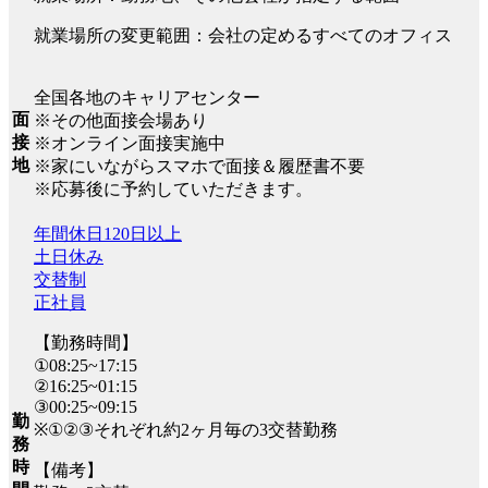
就業場所の変更範囲：会社の定めるすべてのオフィス
全国各地のキャリアセンター
面
※その他面接会場あり
接
※オンライン面接実施中
地
※家にいながらスマホで面接＆履歴書不要
※応募後に予約していただきます。
年間休日120日以上
土日休み
交替制
正社員
【勤務時間】
①08:25~17:15
②16:25~01:15
③00:25~09:15
勤
※①②③それぞれ約2ヶ月毎の3交替勤務
務
時
【備考】