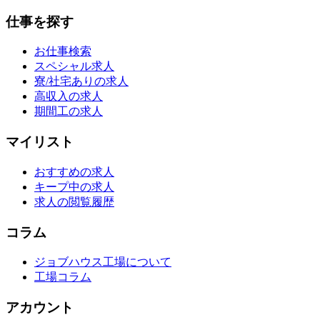
仕事を探す
お仕事検索
スペシャル求人
寮/社宅ありの求人
高収入の求人
期間工の求人
マイリスト
おすすめの求人
キープ中の求人
求人の閲覧履歴
コラム
ジョブハウス工場について
工場コラム
アカウント