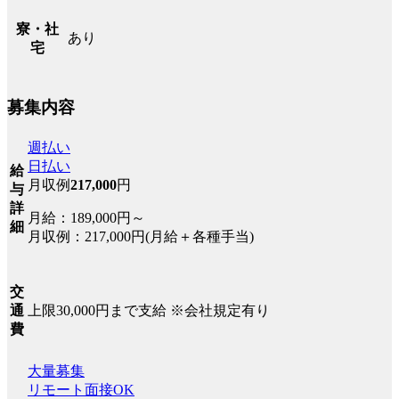
寮・社
あり
宅
募集内容
週払い
日払い
給
月収例
217,000
円
与
詳
月給：189,000円～
細
月収例：217,000円(月給＋各種手当)
交
上限30,000円まで支給 ※会社規定有り
通
費
大量募集
リモート面接OK