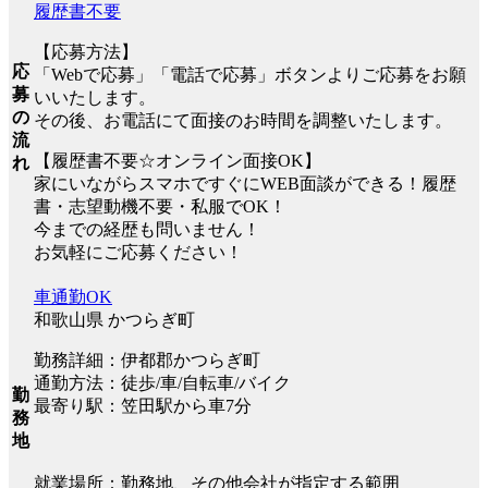
履歴書不要
【応募方法】
応
「Webで応募」「電話で応募」ボタンよりご応募をお願
募
いいたします。
の
その後、お電話にて面接のお時間を調整いたします。
流
【履歴書不要☆オンライン面接OK】
れ
家にいながらスマホですぐにWEB面談ができる！履歴
書・志望動機不要・私服でOK！
今までの経歴も問いません！
お気軽にご応募ください！
車通勤OK
和歌山県 かつらぎ町
勤務詳細：伊都郡かつらぎ町
通勤方法：徒歩/車/自転車/バイク
勤
最寄り駅：笠田駅から車7分
務
地
就業場所：勤務地、その他会社が指定する範囲