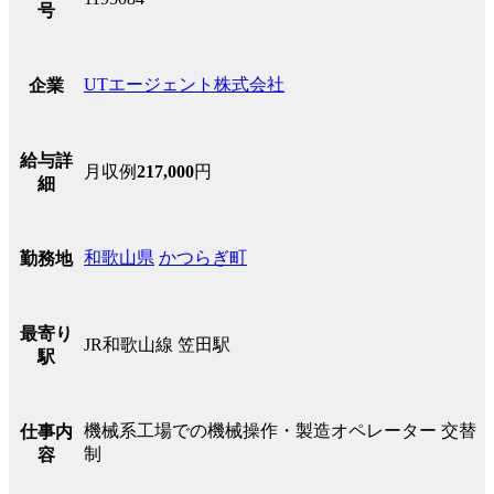
号
UTエージェント株式会社
企業
給与詳
月収例
217,000
円
細
和歌山県
かつらぎ町
勤務地
最寄り
JR和歌山線 笠田駅
駅
機械系工場での機械操作・製造オペレーター 交替
仕事内
制
容