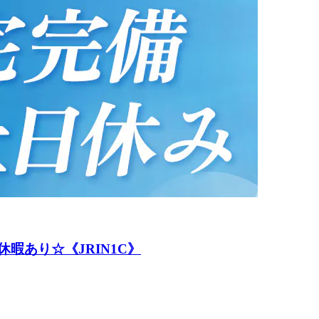
暇あり☆《JRIN1C》