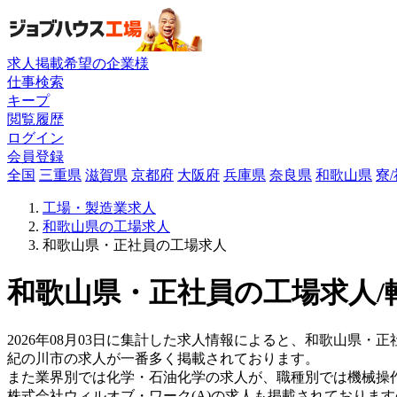
求人掲載希望の企業様
仕事検索
キープ
閲覧履歴
ログイン
会員登録
全国
三重県
滋賀県
京都府
大阪府
兵庫県
奈良県
和歌山県
寮
工場・製造業求人
和歌山県の工場求人
和歌山県・正社員の工場求人
和歌山県・正社員の工場求人/
2026年08月03日に集計した求人情報によると、和歌山県・正社
紀の川市の求人が一番多く掲載されております。
また業界別では化学・石油化学の求人が、職種別では機械操
株式会社ウィルオブ・ワーク(A)の求人も掲載されておりま