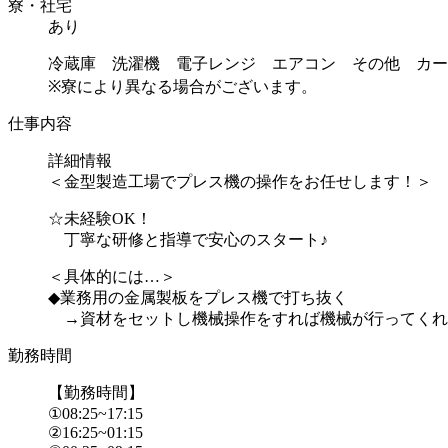
寮・社宅
あり
冷蔵庫 洗濯機 電子レンジ エアコン その他 カー
※寮により異なる場合がございます。
仕事内容
詳細情報
＜金型製造工場でプレス機の操作をお任せします！＞
☆未経験OK！
丁寧な研修と指導で安心のスタート♪
＜具体的には…＞
◆業務用の金属製板をプレス機で打ち抜く
→資材をセットし機械操作をすれば機械が行ってくれま.
勤務時間
【勤務時間】
①08:25~17:15
②16:25~01:15