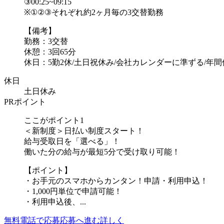
③00:25~09:15
※①②③それぞれ約2ヶ月毎の3交替勤務
【備考】
勤務：3交替
休憩：3回65分
休日：5勤2休/土日祝休み/会社カレンダーに準ずる/年間休.
休日
土日休み
PRポイント
ここがポイント1
＜新制度＞日払い制度スタート！
給与受取日を「選べる」！
働いた分の給与が最短5分で受け取り可能！
【ポイント】
・お手元のスマホからカンタン！申請・利用申込！
・1,000円単位で申請可能！
・利用申込後、...
無料電話で応募
応募へ進む
詳しく