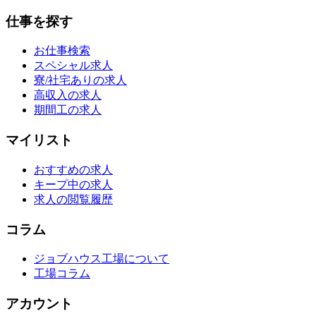
仕事を探す
お仕事検索
スペシャル求人
寮/社宅ありの求人
高収入の求人
期間工の求人
マイリスト
おすすめの求人
キープ中の求人
求人の閲覧履歴
コラム
ジョブハウス工場について
工場コラム
アカウント