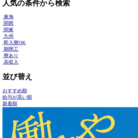
人気の条件から検索
東海
関西
関東
九州
即入寮OK
期間工
寮あり
高収入
並び替え
おすすめ順
給与が高い順
新着順