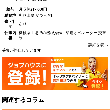
給与
月収例
217,000
円
勤務地
和歌山県 かつらぎ町
寮・社
あり
宅
仕事内
機械系工場での機械操作・製造オペレーター 交替
容
制
詳細を表示
募集が停止しています
関連するコラム