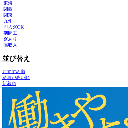
東海
関西
関東
九州
即入寮OK
期間工
寮あり
高収入
並び替え
おすすめ順
給与が高い順
新着順