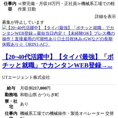
仕事内
≪寮完備・月収18万円・正社員≫機械系工場での軽
容
作業 日勤
詳細を表示
募集が停止しています
【20~40代活躍中】【タイパ最強】「ポ
チッと就職」でカンタンWEB登録→...
UTエージェント株式会社
給与
月収例
217,000
円
勤務地
和歌山県 かつらぎ町
寮・社
あり
宅
仕事内
機械系工場での機械操作・製造オペレーター 交替