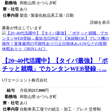
勤務地
和歌山県 かつらぎ町
寮・社宅
あり
仕事内容
製造 / 製薬化粧品系工場 / 日勤
詳細を表示
募集が停止しています
【20~40代活躍中】【タイパ最強】「ポ
チッと就職」でカンタンWEB登録→...
UTエージェント株式会社
給与
月収例
217,000
円
勤務地
和歌山県 かつらぎ町
寮・社宅
あり
仕事内容
自動車系工場での組立・加工・プレス 交替制