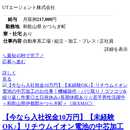
UTエージェント株式会社
給与
月収例
217,000
円
勤務地
和歌山県 かつらぎ町
寮・社宅
あり
仕事内容
自動車系工場 / 組立・加工・プレス / 正社員
詳細を表示
＼最短45秒で完了／
応募へ進む
詳しく
見る
【今なら入社祝金10万円】【未経験
OK♪】リチウムイオン電池の中芯加工