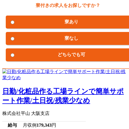
寮付きの求人をお探しですか？
寮あり
寮なし
どちらでも可
日勤/化粧品作る工場ラインで簡単サポ
ート作業/土日祝/残業少なめ
株式会社平山 大阪支店
給与
月収例
179,343
円