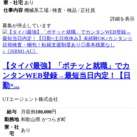
寮・社宅
あり
仕事内容
機械系工場 / 検査・検品 / 正社員
詳細を表示
募集が停止しています
【タイパ最強】「ポチッと就職」でカ
ンタンWEB登録→最短当日内定！【日
勤×...
UTエージェント株式会社
給与
月収例
180,000
円
勤務地
和歌山県 かつらぎ町
寮・社
あり
宅