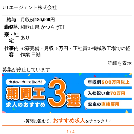
UTエージェント株式会社
給与
月収例
180,000
円
勤務地
和歌山県 かつらぎ町
寮・社
あり
宅
仕事内
≪寮完備・月収18万円・正社員≫機械系工場での軽
容
作業 日勤
詳細を表示
募集が停止しています
おすすめ求人
\ 質問に答えて、
をチェック！ /
1 / 4