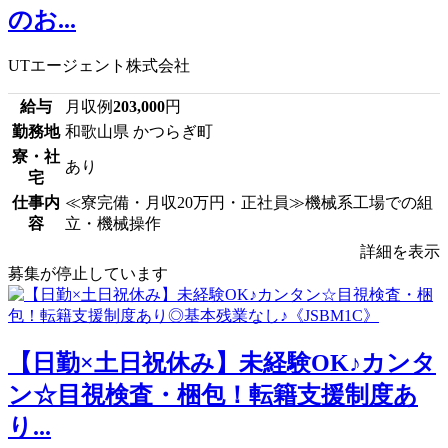
のお...
UTエージェント株式会社
給与
月収例
203,000
円
勤務地
和歌山県 かつらぎ町
寮・社
あり
宅
仕事内
≪寮完備・月収20万円・正社員≫機械系工場での組
容
立・機械操作
詳細を表示
募集が停止しています
【日勤×土日祝休み】未経験OK♪カンタ
ン☆目視検査・梱包！転籍支援制度あ
り...