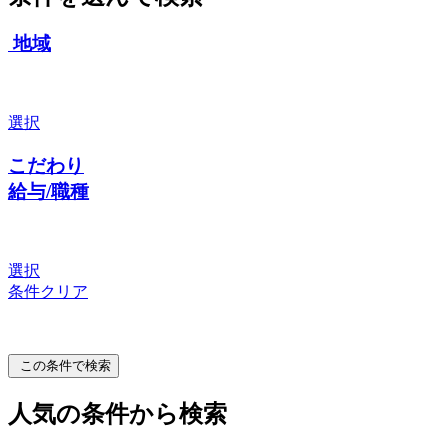
地域
選択
こだわり
給与/職種
選択
条件クリア
この条件で検索
人気の条件から検索