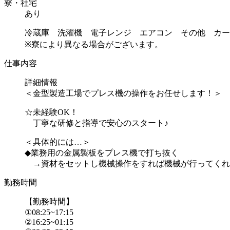
寮・社宅
あり
冷蔵庫 洗濯機 電子レンジ エアコン その他 カー
※寮により異なる場合がございます。
仕事内容
詳細情報
＜金型製造工場でプレス機の操作をお任せします！＞
☆未経験OK！
丁寧な研修と指導で安心のスタート♪
＜具体的には…＞
◆業務用の金属製板をプレス機で打ち抜く
→資材をセットし機械操作をすれば機械が行ってくれま.
勤務時間
【勤務時間】
①08:25~17:15
②16:25~01:15