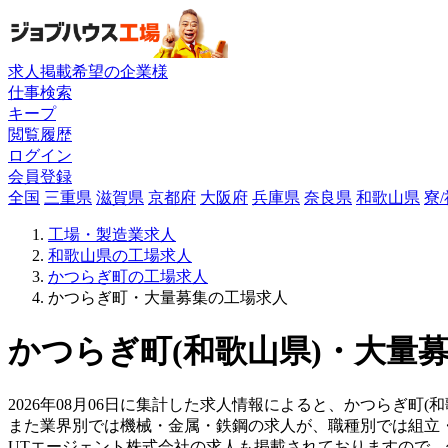
求人掲載希望の企業様
仕事検索
キープ
閲覧履歴
ログイン
会員登録
全国
三重県
滋賀県
京都府
大阪府
兵庫県
奈良県
和歌山県
寮
工場・製造業求人
和歌山県の工場求人
かつらぎ町の工場求人
かつらぎ町・大量募集の工場求人
かつらぎ町(和歌山県)・大量募
2026年08月06日に集計した求人情報によると、かつらぎ町(
また業界別では機械・金属・鉄鋼の求人が、職種別では組立
UTエージェント株式会社の求人も掲載されておりますので