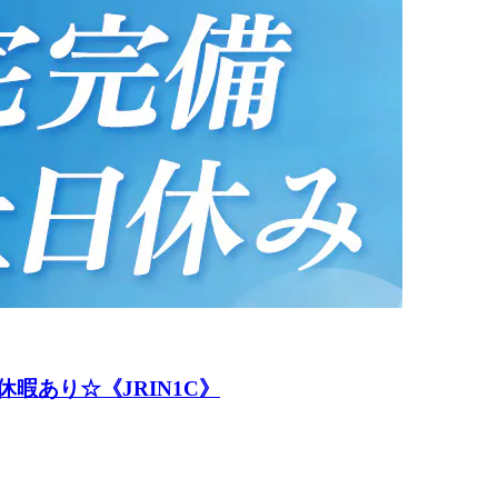
暇あり☆《JRIN1C》