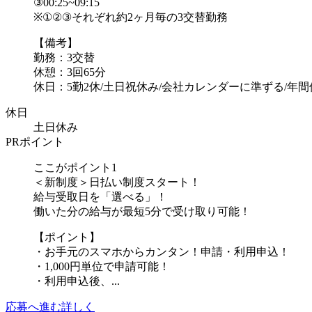
③00:25~09:15
※①②③それぞれ約2ヶ月毎の3交替勤務
【備考】
勤務：3交替
休憩：3回65分
休日：5勤2休/土日祝休み/会社カレンダーに準ずる/年間休.
休日
土日休み
PRポイント
ここがポイント1
＜新制度＞日払い制度スタート！
給与受取日を「選べる」！
働いた分の給与が最短5分で受け取り可能！
【ポイント】
・お手元のスマホからカンタン！申請・利用申込！
・1,000円単位で申請可能！
・利用申込後、...
応募へ進む
詳しく