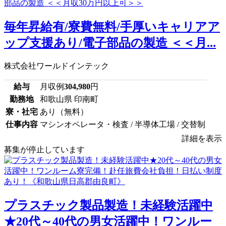
毎年昇給有/寮費無料/手厚いキャリアア
ップ支援あり/電子部品の製造 ＜＜月...
株式会社ワールドインテック
給与
月収例
304,980
円
勤務地
和歌山県 印南町
寮・社宅
あり（無料）
仕事内容
マシンオペレータ・検査 / 半導体工場 / 交替制
詳細を表示
募集が停止しています
プラスチック製品製造！未経験活躍中
★20代～40代の男女活躍中！ワンルー