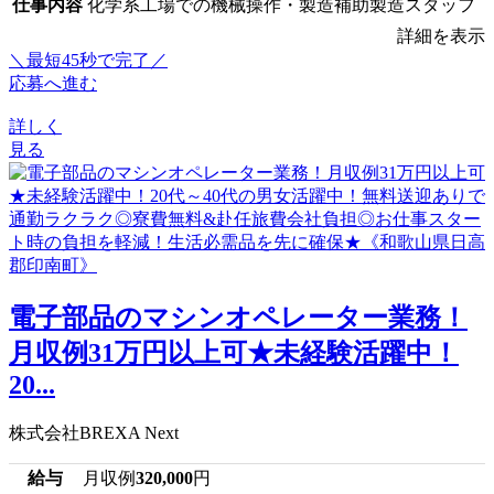
仕事内容
化学系工場での機械操作・製造補助製造スタッフ
詳細を表示
＼最短45秒で完了／
応募へ進む
詳しく
見る
電子部品のマシンオペレーター業務！
月収例31万円以上可★未経験活躍中！
20...
株式会社BREXA Next
給与
月収例
320,000
円