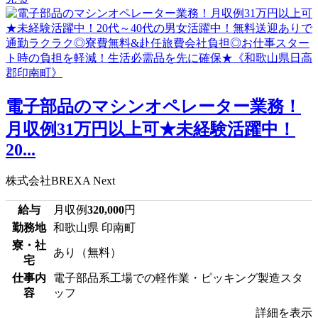
電子部品のマシンオペレーター業務！
月収例31万円以上可★未経験活躍中！
20...
株式会社BREXA Next
給与
月収例
320,000
円
勤務地
和歌山県 印南町
寮・社
あり（無料）
宅
仕事内
電子部品系工場での軽作業・ピッキング製造スタ
容
ッフ
詳細を表示