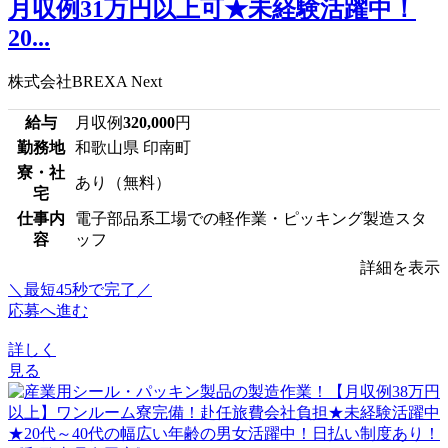
月収例31万円以上可★未経験活躍中！
20...
株式会社BREXA Next
給与
月収例
320,000
円
勤務地
和歌山県 印南町
寮・社
あり（無料）
宅
仕事内
電子部品系工場での軽作業・ピッキング製造スタ
容
ッフ
詳細を表示
＼最短45秒で完了／
応募へ進む
詳しく
見る