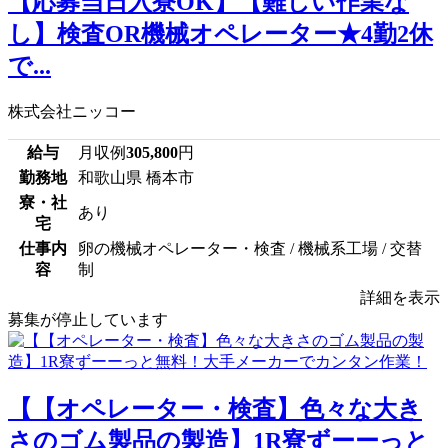
【応募当日入寮OK】【難しい作業な
し】検査OR機械オペレーター★4勤2休
で...
株式会社ニッコー
給与
月収例
305,800
円
勤務地
和歌山県 橋本市
寮・社
あり
宅
仕事内
卵の機械オペレーター・検査 / 機械系工場 / 交替
容
制
詳細を表示
募集が停止しています
【【オペレーター・検査】色々な大き
さのゴム製品の製造】1R寮ずーーっと