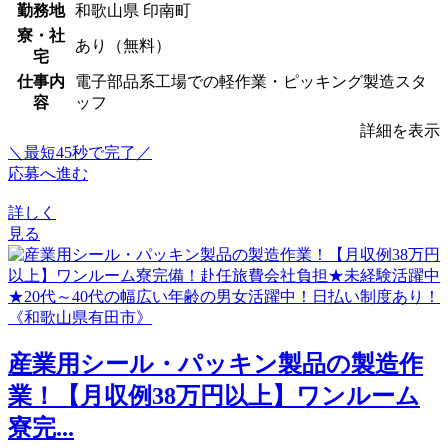
勤務地
和歌山県 印南町
寮・社
あり（無料）
宅
仕事内
電子部品系工場での軽作業・ピッキング製造スタ
容
ッフ
詳細を表示
＼最短45秒で完了／
応募へ進む
詳しく
見る
産業用シール・パッキン製品の製造作
業！【月収例38万円以上】ワンルーム
寮完...