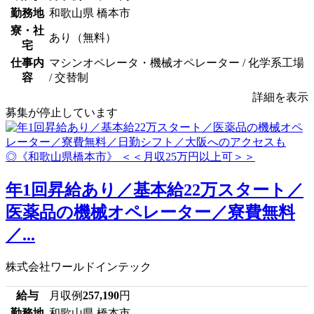
勤務地
和歌山県 橋本市
寮・社
あり（無料）
宅
仕事内
マシンオペレータ・機械オペレーター / 化学系工場
容
/ 交替制
詳細を表示
募集が停止しています
年1回昇給あり／基本給22万スタート／
医薬品の機械オペレーター／寮費無料
／...
株式会社ワールドインテック
給与
月収例
257,190
円
勤務地
和歌山県 橋本市