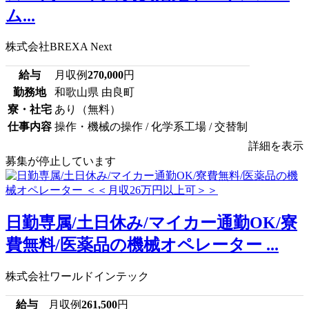
ム...
株式会社BREXA Next
給与
月収例
270,000
円
勤務地
和歌山県 由良町
寮・社宅
あり（無料）
仕事内容
操作・機械の操作 / 化学系工場 / 交替制
詳細を表示
募集が停止しています
日勤専属/土日休み/マイカー通勤OK/寮
費無料/医薬品の機械オペレーター ...
株式会社ワールドインテック
給与
月収例
261,500
円