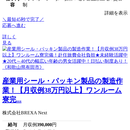
容
制
詳細を表示
＼最短45秒で完了／
応募へ進む
詳しく
見る
産業用シール・パッキン製品の製造作
業！【月収例38万円以上】ワンルーム
寮完...
株式会社BREXA Next
給与
月収例
390,000
円