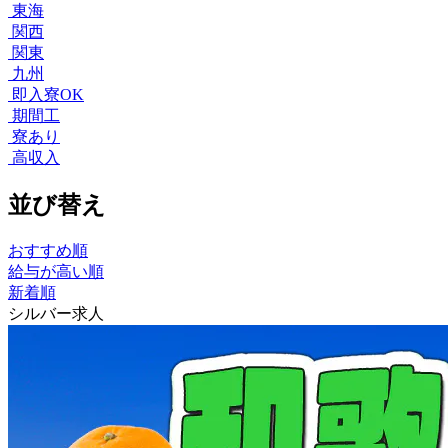
東海
関西
関東
九州
即入寮OK
期間工
寮あり
高収入
並び替え
おすすめ順
給与が高い順
新着順
シルバー求人