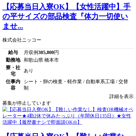
【応募当日入寮OK】【女性活躍中】手
の平サイズの部品検査『体力一切使い
ませ...
株式会社ニッコー
給与
月収例
305,800
円
勤務地
和歌山県 橋本市
寮・社
あり
宅
仕事内
シート・卵の検査・軽作業 / 自動車系工場 / 交替
容
制
詳細を表示
募集が停止しています