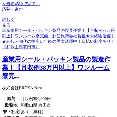
＼最短45秒で完了／
応募へ進む
詳しく
見る
産業用シール・パッキン製品の製造作
業！【月収例38万円以上】ワンルーム
寮完...
株式会社BREXA Next
給与
月収例
390,000
円
勤務地
和歌山県 有田市
寮・社宅
あり（無料）