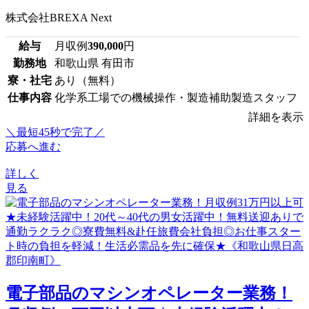
株式会社BREXA Next
給与
月収例
390,000
円
勤務地
和歌山県 有田市
寮・社宅
あり（無料）
仕事内容
化学系工場での機械操作・製造補助製造スタッフ
詳細を表示
＼最短45秒で完了／
応募へ進む
詳しく
見る
電子部品のマシンオペレーター業務！