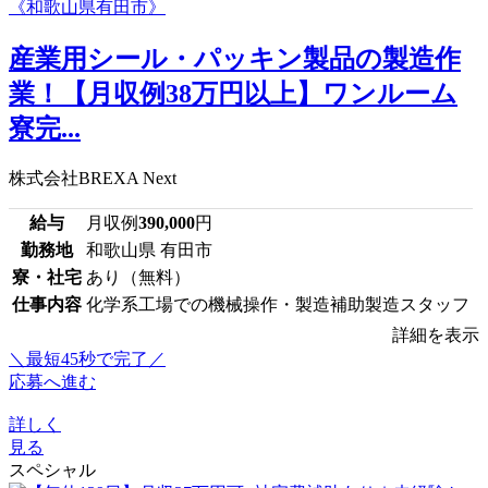
産業用シール・パッキン製品の製造作
業！【月収例38万円以上】ワンルーム
寮完...
株式会社BREXA Next
給与
月収例
390,000
円
勤務地
和歌山県 有田市
寮・社宅
あり（無料）
仕事内容
化学系工場での機械操作・製造補助製造スタッフ
詳細を表示
＼最短45秒で完了／
応募へ進む
詳しく
見る
スペシャル