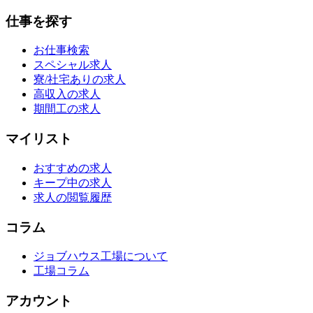
仕事を探す
お仕事検索
スペシャル求人
寮/社宅ありの求人
高収入の求人
期間工の求人
マイリスト
おすすめの求人
キープ中の求人
求人の閲覧履歴
コラム
ジョブハウス工場について
工場コラム
アカウント