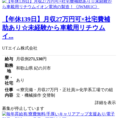
【年休139日】月収27万円可×社宅費補
助あり☆未経験から車載用リチウム
イ...
UTエイム株式会社
給与
月収例
271,530
円
勤務
和歌山県 紀の川市
地
寮・
あり
社宅
仕事
≪寮完備・月収27万円・正社員≫化学系工場での組
内容
立・機械操作 交替制
詳細を表示
募集が停止しています