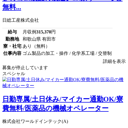
無料...
日総工産株式会社
給与
月収例
315,370
円
勤務地
和歌山県 有田市
寮・社宅
あり（無料）
仕事内容
ゴム製品の加工・操作 / 化学系工場 / 交替制
詳細を表示
募集が停止しています
スペシャル
日勤専属/土日休み/マイカー通勤OK/寮
費無料/医薬品の機械オペレーター
株式会社ワールドインテック(A)