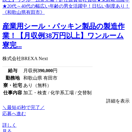
産業用シール・パッキン製品の製造作
業！【月収例38万円以上】ワンルーム
寮完...
株式会社BREXA Next
給与
月収例
390,000
円
勤務地
和歌山県 有田市
寮・社宅
あり（無料）
仕事内容
加工・検査 / 化学系工場 / 交替制
詳細を表示
＼最短45秒で完了／
応募へ進む
詳しく
見る