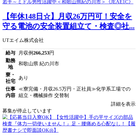
【年休148日☆】月収26万円可！安全を
守る電池の安全装置組立て・検査◎社...
UTエイム株式会社
給与
月収例
266,253
円
勤務
和歌山県 紀の川市
地
寮・
あり
社宅
仕事
≪寮完備・月収26.5万円・正社員≫化学系工場での
内容
組立・機械操作 交替制
詳細を表示
募集が停止しています