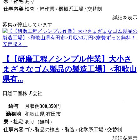
寮・社宅
あり
仕事内容
検査・軽作業 / 機械系工場 / 交替制
詳細を表示
募集が停止しています
【【研磨工程／シンプル作業】大小さ
まざまなゴム製品の製造工場】<和歌山
県有...
日総工産株式会社
給与
月収例
300,350
円
勤務地
和歌山県 有田市
寮・社宅
あり（無料）
仕事内容
ゴム製品の検査・製造 / 化学系工場 / 交替制
詳細を表示