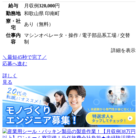
給与
月収例
320,000
円
勤務地
和歌山県 印南町
寮・社
あり（無料）
宅
仕事内
マシンオペレータ・操作 / 電子部品系工場 / 交替
容
制
詳細を表示
＼最短45秒で完了／
応募へ進む
詳しく
見る