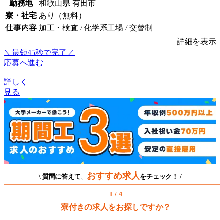
勤務地
和歌山県 有田市
寮・社宅
あり（無料）
仕事内容
加工・検査 / 化学系工場 / 交替制
詳細を表示
＼最短45秒で完了／
応募へ進む
詳しく
見る
おすすめ求人
\ 質問に答えて、
をチェック！ /
1 / 4
寮付きの求人をお探しですか？