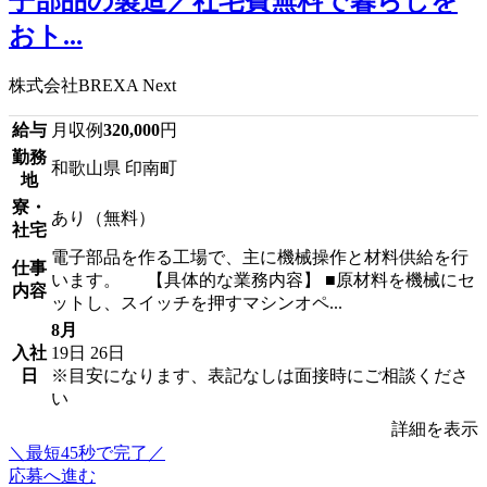
子部品の製造／社宅費無料で暮らしを
おト...
株式会社BREXA Next
給与
月収例
320,000
円
勤務
和歌山県 印南町
地
寮・
あり（無料）
社宅
電子部品を作る工場で、主に機械操作と材料供給を行
仕事
います。 【具体的な業務内容】 ■原材料を機械にセ
内容
ットし、スイッチを押すマシンオペ...
8月
入社
19日
26日
日
※目安になります、表記なしは面接時にご相談くださ
い
詳細を表示
＼最短45秒で完了／
応募へ進む