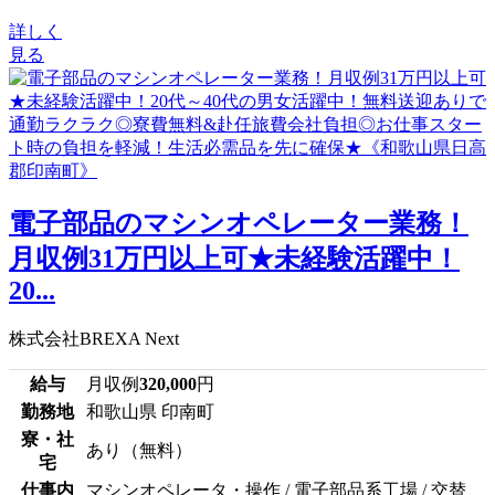
詳しく
見る
電子部品のマシンオペレーター業務！
月収例31万円以上可★未経験活躍中！
20...
株式会社BREXA Next
給与
月収例
320,000
円
勤務地
和歌山県 印南町
寮・社
あり（無料）
宅
仕事内
マシンオペレータ・操作 / 電子部品系工場 / 交替