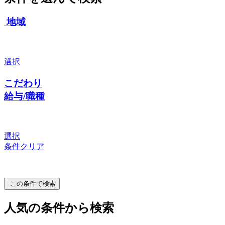
地域
選択
こだわり
給与/職種
選択
条件クリア
この条件で検索
人気の条件から検索