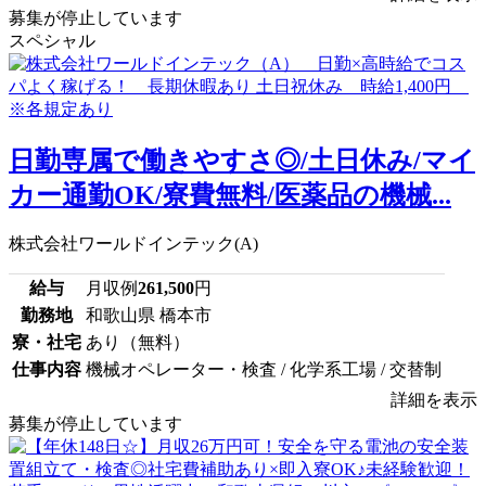
募集が停止しています
スペシャル
日勤専属で働きやすさ◎/土日休み/マイ
カー通勤OK/寮費無料/医薬品の機械...
株式会社ワールドインテック(A)
給与
月収例
261,500
円
勤務地
和歌山県 橋本市
寮・社宅
あり（無料）
仕事内容
機械オペレーター・検査 / 化学系工場 / 交替制
詳細を表示
募集が停止しています