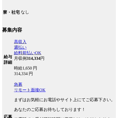
なし
寮・社宅
募集内容
高収入
週払い
給料前払いOK
給与
月収例
314,334
円
詳細
時給1,650 円
314,334 円
急募
リモート面接OK
まずはお気軽にお電話やサイト上にてご応募下さい。
あなたのご応募お待ちしております！
応募