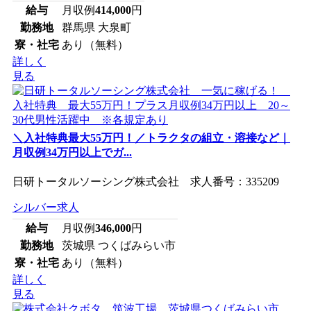
給与
月収例
414,000
円
勤務地
群馬県 大泉町
寮・社宅
あり（無料）
詳しく
見る
＼入社特典最大55万円！／トラクタの組立・溶接など｜
月収例34万円以上でガ...
日研トータルソーシング株式会社 求人番号：335209
シルバー求人
給与
月収例
346,000
円
勤務地
茨城県 つくばみらい市
寮・社宅
あり（無料）
詳しく
見る