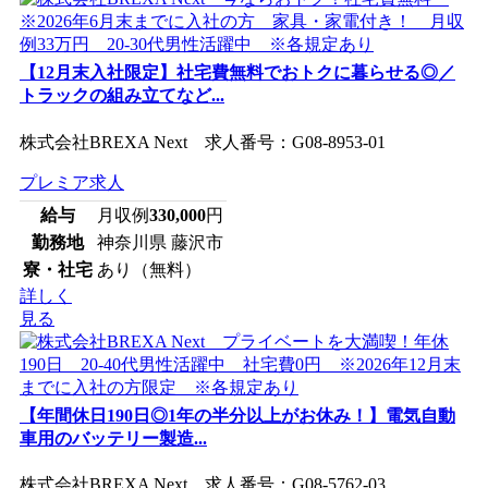
【12月末入社限定】社宅費無料でおトクに暮らせる◎／
トラックの組み立てなど...
株式会社BREXA Next 求人番号：G08-8953-01
プレミア求人
給与
月収例
330,000
円
勤務地
神奈川県 藤沢市
寮・社宅
あり（無料）
詳しく
見る
【年間休日190日◎1年の半分以上がお休み！】電気自動
車用のバッテリー製造...
株式会社BREXA Next 求人番号：G08-5762-03