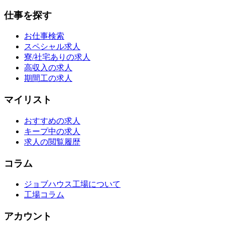
仕事を探す
お仕事検索
スペシャル求人
寮/社宅ありの求人
高収入の求人
期間工の求人
マイリスト
おすすめの求人
キープ中の求人
求人の閲覧履歴
コラム
ジョブハウス工場について
工場コラム
アカウント