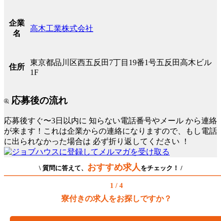
企業
高木工業株式会社
名
東京都品川区西五反田7丁目19番1号五反田高木ビル
住所
1F
応募後の流れ
応募後すぐ〜3日以内に
知らない電話番号やメール
から連絡
が来ます！これは企業からの連絡になりますので、もし電話
に出られなかった場合は
必ず折り返してください
！
おすすめ求人
\ 質問に答えて、
をチェック！ /
1 / 4
寮付きの求人をお探しですか？