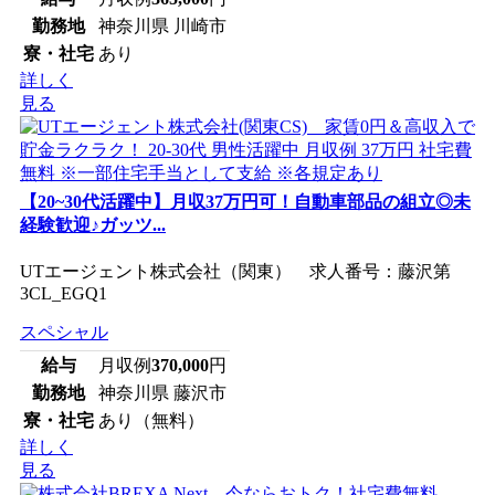
勤務地
神奈川県 川崎市
寮・社宅
あり
詳しく
見る
【20~30代活躍中】月収37万円可！自動車部品の組立◎未
経験歓迎♪ガッツ...
UTエージェント株式会社（関東） 求人番号：藤沢第
3CL_EGQ1
スペシャル
給与
月収例
370,000
円
勤務地
神奈川県 藤沢市
寮・社宅
あり（無料）
詳しく
見る