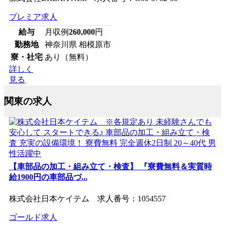
プレミア求人
給与
月収例
260,000
円
勤務地
神奈川県 相模原市
寮・社宅
あり（無料）
詳しく
見る
関東の求人
【車部品の加工・組み立て・検査】 『寮費無料＆実質時
給1900円の車部品づ...
株式会社日本ケイテム 求人番号：1054557
ゴールド求人