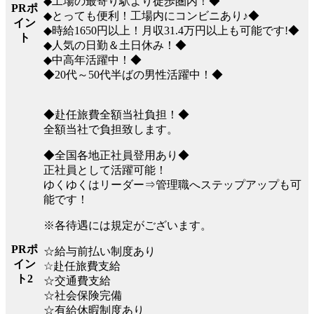
◆工場の最寄り駅より徒歩圏内！◆
PRポ
◆とっても便利！工場内にコンビニあり♪◆
イン
◆時給1650円以上！月収31.4万円以上も可能です!◆
ト
◆人気の日勤＆土日休み！◆
◆中高年活躍中！◆
◆20代～50代半ばの男性活躍中！◆
◆赴任旅費全額当社負担！◆
全額当社で負担致します。
◆全国各地正社員登用あり◆
正社員として活躍可能！
ゆくゆくはリーダー⇒管理職へステップアップも可
能です！
※各待遇には規定がございます。
PRポ
☆給与前払い制度あり
イン
☆赴任旅費支給
ト2
☆交通費支給
☆社会保険完備
☆有給休暇制度あり