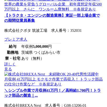
【トラクタ・エンジンの製造業務】東証一部上場企業で
の期間従業員募集
株式会社クボタ 筑波工場 求人番号：352031
プレミア求人
給与
年収例
5,000,000
円
勤務地
茨城県 つくばみらい市
寮・社宅
あり（無料）
詳しく
見る
＼シンプル作業で月収例41万円！／高時給1,700円！トラ
ック部品の製造｜...
株式会社BREXA Next 求人番号：G08-13206-01