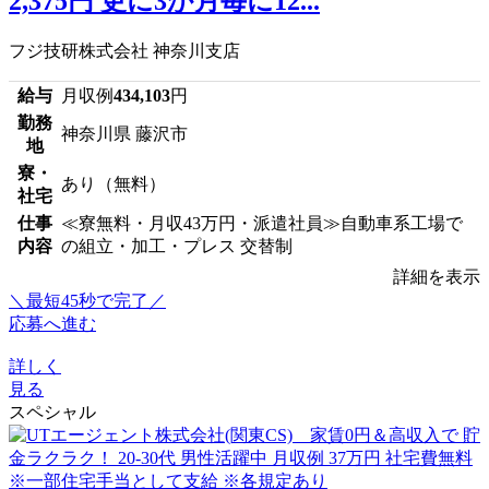
2,375円 更に3か月毎に12...
フジ技研株式会社 神奈川支店
給与
月収例
434,103
円
勤務
神奈川県 藤沢市
地
寮・
あり（無料）
社宅
仕事
≪寮無料・月収43万円・派遣社員≫自動車系工場で
内容
の組立・加工・プレス 交替制
詳細を表示
＼最短45秒で完了／
応募へ進む
詳しく
見る
スペシャル