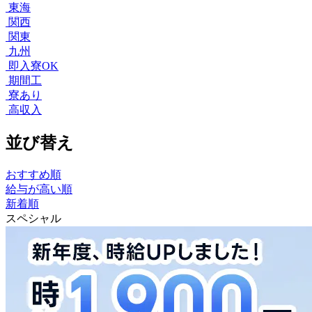
東海
関西
関東
九州
即入寮OK
期間工
寮あり
高収入
並び替え
おすすめ順
給与が高い順
新着順
スペシャル