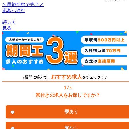
＼最短45秒で完了／
応募へ進む
詳しく
見る
おすすめ求人
\ 質問に答えて、
をチェック！ /
1 / 4
寮付きの求人をお探しですか？
寮あり
寮なし