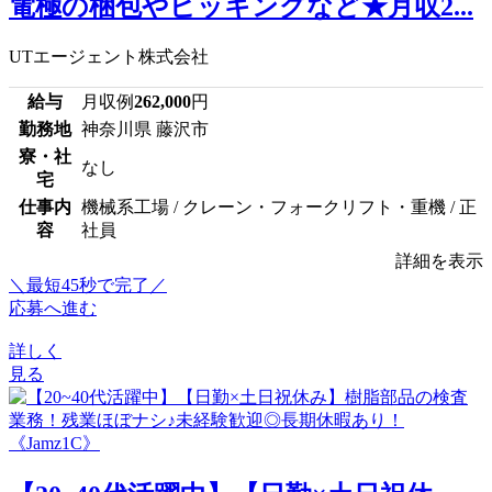
電極の梱包やピッキングなど★月収2...
UTエージェント株式会社
給与
月収例
262,000
円
勤務地
神奈川県 藤沢市
寮・社
なし
宅
仕事内
機械系工場 / クレーン・フォークリフト・重機 / 正
容
社員
詳細を表示
＼最短45秒で完了／
応募へ進む
詳しく
見る