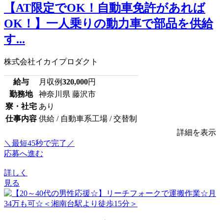
【AT限定でOK！自動車免許があれば
OK！】一人乗りの動力車で部品を供給
す...
株式会社イカイプロダクト
給与
月収例
320,000
円
勤務地
神奈川県 藤沢市
寮・社宅
あり
仕事内容
供給 / 自動車系工場 / 交替制
詳細を表示
＼最短45秒で完了／
応募へ進む
詳しく
見る