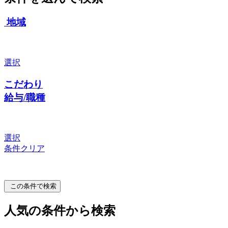
地域
選択
こだわり
給与/職種
選択
条件クリア
この条件で検索
人気の条件から検索