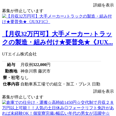
詳細を表示
募集が停止しています
【月収32万円可】大手メーカー♪トラッ
クの製造・組み付け★要普免★《JUX...
UTエイム株式会社
給与
月収例
322,000
円
勤務地
神奈川県 藤沢市
寮・社宅
なし
仕事内容
自動車系工場での組立・加工・プレス 日勤
詳細を表示
募集が停止しています