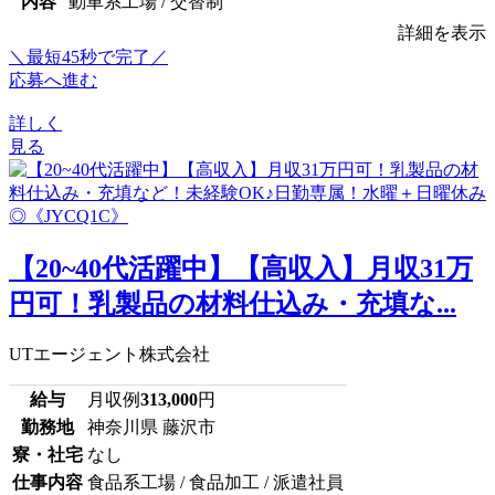
内容
動車系工場 / 交替制
詳細を表示
＼最短45秒で完了／
応募へ進む
詳しく
見る
【20~40代活躍中】【高収入】月収31万
円可！乳製品の材料仕込み・充填な...
UTエージェント株式会社
給与
月収例
313,000
円
勤務地
神奈川県 藤沢市
寮・社宅
なし
仕事内容
食品系工場 / 食品加工 / 派遣社員