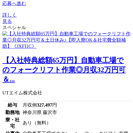
応募へ進む
詳しく
見る
スペシャル
【入社特典総額65万円】自動車工場で
のフォークリフト作業◎月収32万円可
＆...
UTエイム株式会社
給与
月収例
327,497
円
勤務地
神奈川県 藤沢市
寮・社
あり（無料）
宅