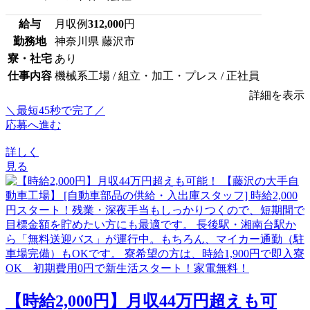
給与
月収例
312,000
円
勤務地
神奈川県 藤沢市
寮・社宅
あり
仕事内容
機械系工場 / 組立・加工・プレス / 正社員
詳細を表示
＼最短45秒で完了／
応募へ進む
詳しく
見る
【時給2,000円】月収44万円超えも可