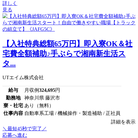
詳しく
見る
【入社特典総額65万円】即入寮OK＆社
宅費全額補助♪手ぶらで湘南新生活ス
タ...
UTエイム株式会社
給与
月収例
324,695
円
勤務地
神奈川県 藤沢市
寮・社宅
あり（無料）
仕事内容
自動車系工場 / 機械操作・製造補助 / 正社員
詳細を表示
＼最短45秒で完了／
応募へ進む