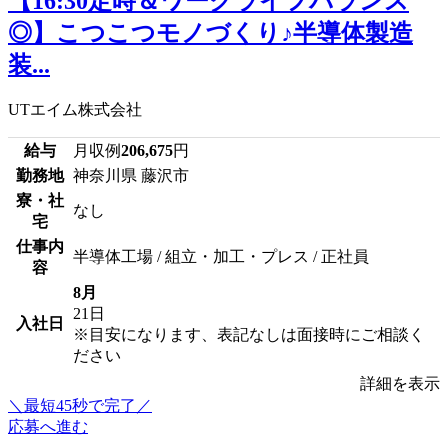
【16:30定時＆ワークライフバランス
◎】こつこつモノづくり♪半導体製造
装...
UTエイム株式会社
給与
月収例
206,675
円
勤務地
神奈川県 藤沢市
寮・社
なし
宅
仕事内
半導体工場 / 組立・加工・プレス / 正社員
容
8月
21日
入社日
※目安になります、表記なしは面接時にご相談く
ださい
詳細を表示
＼最短45秒で完了／
応募へ進む