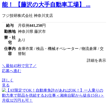
能！ 【藤沢の大手自動車工場】 ...
フジ技研株式会社 神奈川支店
給与
月収例
441,250
円
勤務地
神奈川県 藤沢市
寮・社
あり
宅
仕事内
倉庫作業 / 検品・機械オペレーター / 物流倉庫 / 交
容
替制
詳細を表示
＼最短45秒で完了／
応募へ進む
詳しく
見る