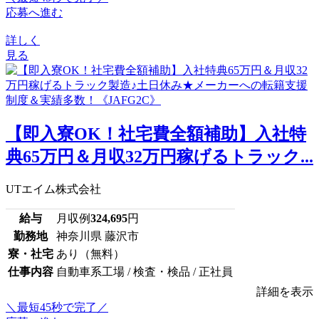
応募へ進む
詳しく
見る
【即入寮OK！社宅費全額補助】入社特
典65万円＆月収32万円稼げるトラック...
UTエイム株式会社
給与
月収例
324,695
円
勤務地
神奈川県 藤沢市
寮・社宅
あり（無料）
仕事内容
自動車系工場 / 検査・検品 / 正社員
詳細を表示
＼最短45秒で完了／