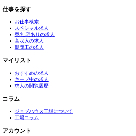
仕事を探す
お仕事検索
スペシャル求人
寮/社宅ありの求人
高収入の求人
期間工の求人
マイリスト
おすすめの求人
キープ中の求人
求人の閲覧履歴
コラム
ジョブハウス工場について
工場コラム
アカウント