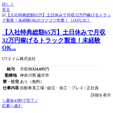
詳しく
見る
【入社特典総額65万】土日休みで月収
32万円稼げるトラック製造！未経験
OK...
UTエイム株式会社
給与
月収例
324,695
円
勤務地
神奈川県 藤沢市
寮・社宅
あり（無料）
仕事内容
自動車系工場 / 組立・加工・プレス / 正社員
詳細を表示
＼最短45秒で完了／
応募へ進む