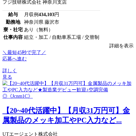
フジ技研株式会社 神奈川支店
給与
月収例
434,103
円
勤務地
神奈川県 藤沢市
寮・社宅
あり（無料）
仕事内容
組立・加工 / 自動車系工場 / 交替制
詳細を表示
＼最短45秒で完了／
応募へ進む
詳しく
見る
【20~40代活躍中】【月収31万円可】金
属製品のメッキ加工やPC入力など...
UTエージェント株式会社