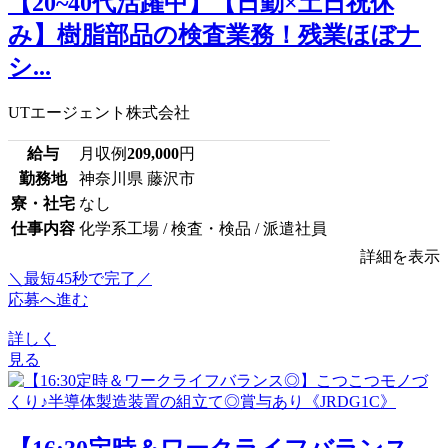
【20~40代活躍中】【日勤×土日祝休
み】樹脂部品の検査業務！残業ほぼナ
シ...
UTエージェント株式会社
給与
月収例
209,000
円
勤務地
神奈川県 藤沢市
寮・社宅
なし
仕事内容
化学系工場 / 検査・検品 / 派遣社員
詳細を表示
＼最短45秒で完了／
応募へ進む
詳しく
見る