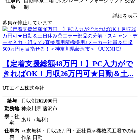
仕事内
自動車系工場でのクレーン・フォークリフト 交替
容
制
詳細を表示
募集が停止しています
【定着支援総額48万円！】PC入力がで
きればOK！月収26万円可★日勤＆土...
UTエイム株式会社
給与
月収例
262,000
円
勤務地
神奈川県 藤沢市
寮・社
あり（無料）
宅
仕事内
≪寮無料・月収26万円・正社員≫機械系工場での軽
容
作業 日勤