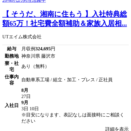
【 そうだ、湘南に住もう 】入社特典総
額65万！社宅費全額補助＆家族入居相...
UTエイム株式会社
給与
月収例
324,695
円
勤務地
神奈川県 藤沢市
寮・社
あり（無料）
宅
仕事内
自動車系工場 / 組立・加工・プレス / 正社員
容
8月
27日
9月
入社日
3日
10日
※目安になります、表記なしは面接時にご相談く
ださい
詳細を表示