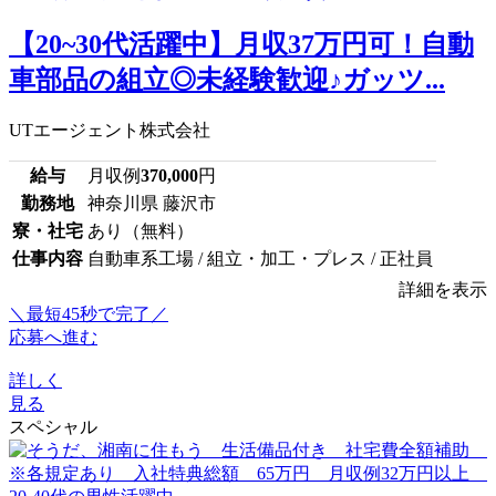
【20~30代活躍中】月収37万円可！自動
車部品の組立◎未経験歓迎♪ガッツ...
UTエージェント株式会社
給与
月収例
370,000
円
勤務地
神奈川県 藤沢市
寮・社宅
あり（無料）
仕事内容
自動車系工場 / 組立・加工・プレス / 正社員
詳細を表示
＼最短45秒で完了／
応募へ進む
詳しく
見る
スペシャル