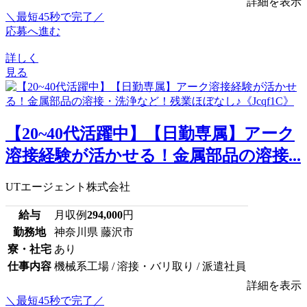
詳細を表示
＼最短45秒で完了／
応募へ進む
詳しく
見る
【20~40代活躍中】【日勤専属】アーク
溶接経験が活かせる！金属部品の溶接...
UTエージェント株式会社
給与
月収例
294,000
円
勤務地
神奈川県 藤沢市
寮・社宅
あり
仕事内容
機械系工場 / 溶接・バリ取り / 派遣社員
詳細を表示
＼最短45秒で完了／