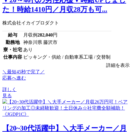
▼20～40代の男性応援▼時給UPしまし
た！時給1410円／月収28万も可...
株式会社イカイプロダクト
給与
月収例
282,040
円
勤務地
神奈川県 藤沢市
寮・社宅
あり
仕事内容
ピッキング・供給 / 自動車系工場 / 交替制
詳細を表示
＼最短45秒で完了／
応募へ進む
詳しく
見る
【20~30代活躍中】＼大手メーカー／月