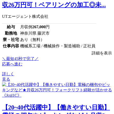
収26万円可！ベアリングの加工◎未...
UTエージェント株式会社
給与
月収例
267,000
円
勤務地
神奈川県 藤沢市
寮・社宅
あり（無料）
仕事内容
機械系工場 / 機械操作・製造補助 / 正社員
詳細を表示
＼最短45秒で完了／
応募へ進む
詳しく
見る
【20~40代活躍中】【働きやすい日勤】