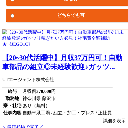
どちらでも可
【20~30代活躍中】月収37万円可！自動
車部品の組立◎未経験歓迎♪ガッツ...
UTエージェント株式会社
給与
月収例
370,000
円
勤務地
神奈川県 藤沢市
寮・社宅
あり（無料）
仕事内容
自動車系工場 / 組立・加工・プレス / 正社員
詳細を表示
＼最短45秒で完了／