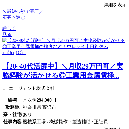
詳細を表示
＼最短45秒で完了／
応募へ進む
詳しく
見る
【20~40代活躍中】＼月収29万円可／実
務経験が活かせる◎工業用金属電極...
UTエージェント株式会社
給与
月収例
294,000
円
勤務地
神奈川県 藤沢市
寮・社宅
あり
仕事内容
機械系工場 / 機械操作・製造補助 / 正社員