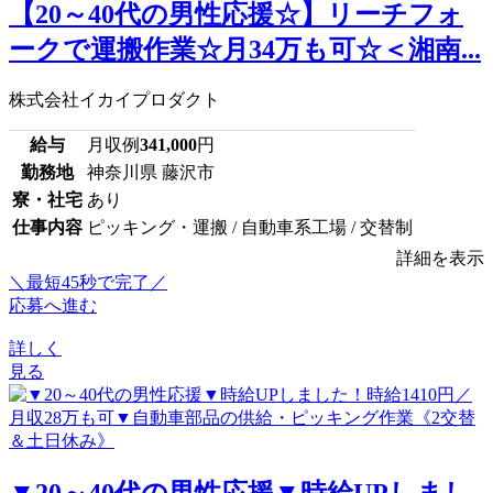
【20～40代の男性応援☆】リーチフォ
ークで運搬作業☆月34万も可☆＜湘南...
株式会社イカイプロダクト
給与
月収例
341,000
円
勤務地
神奈川県 藤沢市
寮・社宅
あり
仕事内容
ピッキング・運搬 / 自動車系工場 / 交替制
詳細を表示
＼最短45秒で完了／
応募へ進む
詳しく
見る