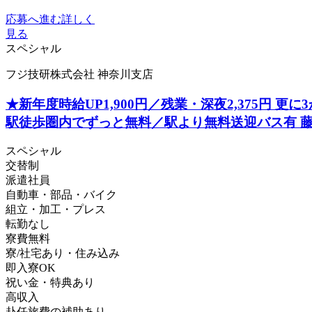
応募へ進む
詳しく
見る
スペシャル
フジ技研株式会社 神奈川支店
★新年度時給UP1,900円／残業・深夜2,375円 
駅徒歩圏内でずっと無料／駅より無料送迎バス有 
スペシャル
交替制
派遣社員
自動車・部品・バイク
組立・加工・プレス
転勤なし
寮費無料
寮/社宅あり・住み込み
即入寮OK
祝い金・特典あり
高収入
赴任旅費の補助あり