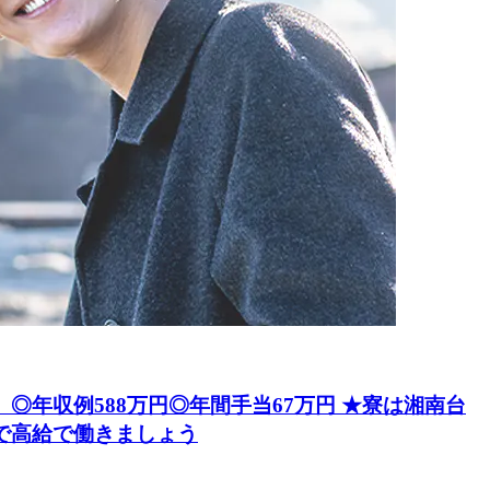
】 ◎年収例588万円◎年間手当67万円 ★寮は湘南台
で高給で働きましょう