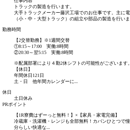
仕事内容
トラックの製造を行います。
大手トラックメーカー藤沢工場でのお仕事です。主に電
（小・中・大型トラック）の組立や部品の製造を行います
勤務時間
【2交替勤務】※1週間交替
①8:15～17:00 実働:8時間
②20:30～翌5:15 実働:8時間
※配属部署により４勤2休シフトの可能性がございます
【休日】
年間休日121日
土・日 他年間カレンダーに...
休日
土日休み
PRポイント
【1R寮費はずーっと無料！】×【家具・家電完備】
冷蔵庫・洗濯機・レンジも全部無料！カバンひとつで憧
分らしい快適な...