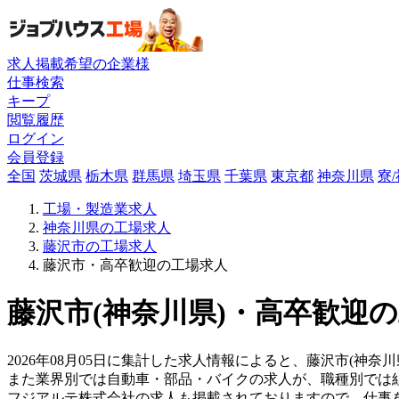
求人掲載希望の企業様
仕事検索
キープ
閲覧履歴
ログイン
会員登録
全国
茨城県
栃木県
群馬県
埼玉県
千葉県
東京都
神奈川県
寮
工場・製造業求人
神奈川県の工場求人
藤沢市の工場求人
藤沢市・高卒歓迎の工場求人
藤沢市(神奈川県)・高卒歓迎の
2026年08月05日に集計した求人情報によると、藤沢市(神奈
また業界別では自動車・部品・バイクの求人が、職種別では
フジアルテ株式会社の求人も掲載されておりますので、仕事