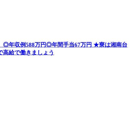
】 ◎年収例588万円◎年間手当67万円 ★寮は湘南台
で高給で働きましょう