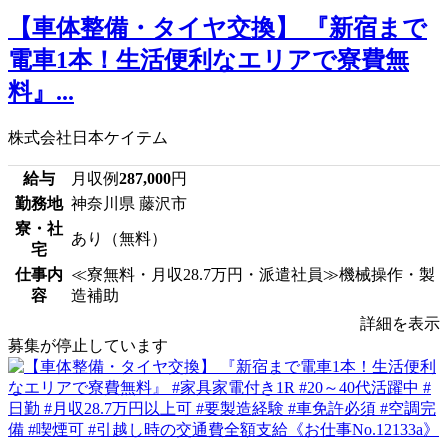
【車体整備・タイヤ交換】 『新宿まで
電車1本！生活便利なエリアで寮費無
料』...
株式会社日本ケイテム
給与
月収例
287,000
円
勤務地
神奈川県 藤沢市
寮・社
あり（無料）
宅
仕事内
≪寮無料・月収28.7万円・派遣社員≫機械操作・製
容
造補助
詳細を表示
募集が停止しています