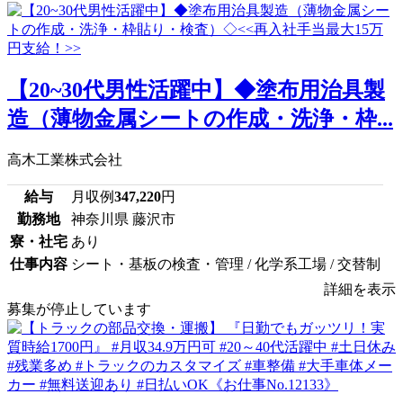
【20~30代男性活躍中】◆塗布用治具製
造（薄物金属シートの作成・洗浄・枠...
高木工業株式会社
給与
月収例
347,220
円
勤務地
神奈川県 藤沢市
寮・社宅
あり
仕事内容
シート・基板の検査・管理 / 化学系工場 / 交替制
詳細を表示
募集が停止しています