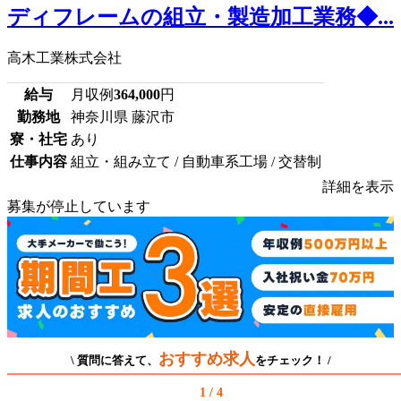
ディフレームの組立・製造加工業務◆...
高木工業株式会社
給与
月収例
364,000
円
勤務地
神奈川県 藤沢市
寮・社宅
あり
仕事内容
組立・組み立て / 自動車系工場 / 交替制
詳細を表示
募集が停止しています
おすすめ求人
\ 質問に答えて、
をチェック！ /
1 / 4