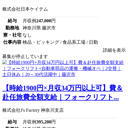
株式会社日本ケイテム
給与
月収例
247,000
円
勤務地
神奈川県 藤沢市
寮・社宅
なし
仕事内容
検品・ピッキング / 食品系工場 / 日勤
詳細を表示
募集が停止しています
【時給1900円×月収34万円以上可】費＆
赴任旅費全額支給｜フォークリフト...
株式会社J's Factory 神奈川支店
給与
月収例
395,200
円