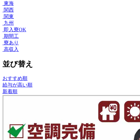
東海
関西
関東
九州
即入寮OK
期間工
寮あり
高収入
並び替え
おすすめ順
給与が高い順
新着順