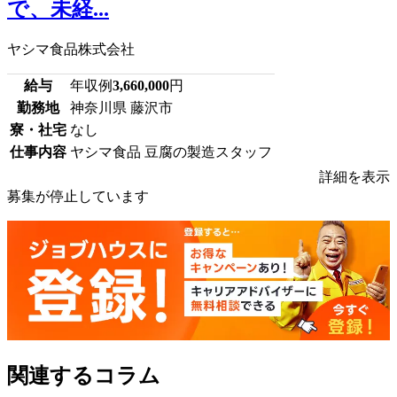
で、未経...
ヤシマ食品株式会社
給与
年収例
3,660,000
円
勤務地
神奈川県 藤沢市
寮・社宅
なし
仕事内容
ヤシマ食品 豆腐の製造スタッフ
詳細を表示
募集が停止しています
関連するコラム