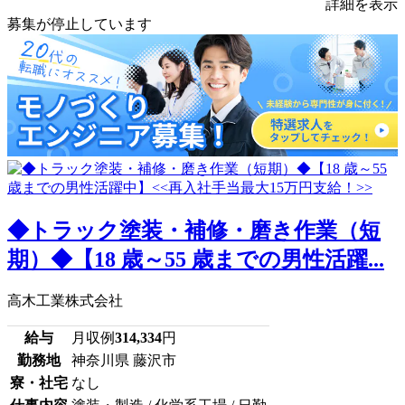
詳細を表示
募集が停止しています
◆トラック塗装・補修・磨き作業（短
期）◆【18 歳～55 歳までの男性活躍...
高木工業株式会社
給与
月収例
314,334
円
勤務地
神奈川県 藤沢市
寮・社宅
なし