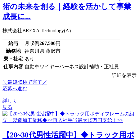
術の未来を創る｜経験を活かして事業
成長に...
株式会社BREXA Technology(A)
給与
月収例
267,500
円
勤務地
神奈川県 藤沢市
寮・社宅
あり
仕事内容
自動車ワイヤーハーネス設計補助・正社員
詳細を表示
＼最短45秒で完了／
応募へ進む
詳しく
見る
【20~30代男性活躍中】◆トラック用ボ