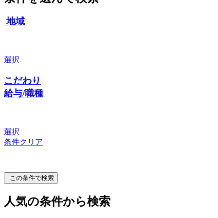
地域
選択
こだわり
給与/職種
選択
条件クリア
この条件で検索
人気の条件から検索