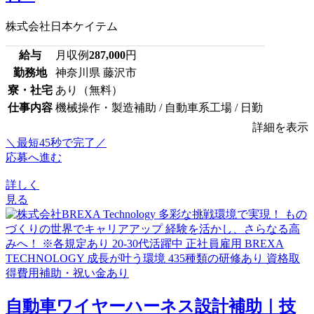
株式会社日本ケイテム
給与
月収例
287,000
円
勤務地
神奈川県 藤沢市
寮・社宅
あり（無料）
仕事内容
機械操作・製造補助 / 自動車系工場 / 日勤
詳細を表示
＼最短45秒で完了／
応募へ進む
詳しく
見る
自動車ワイヤーハーネス設計補助｜技