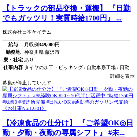
【トラックの部品交換・運搬】 『日勤
でもガッツリ！実質時給1700円』 ...
株式会社日本ケイテム
給与
月収例
349,000
円
勤務地
神奈川県 藤沢市
寮・社宅
あり
仕事内容
タイヤの加工・ピッキング / 自動車系工場 / 日勤
詳細を表示
募集が停止しています
【冷凍食品の仕分け】 『ご希望OK◎日
勤・夕勤・夜勤の専属シフト』 #未...