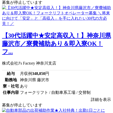
募集が停止しています
【30代活躍中★安定高収入！】神奈川県
藤沢市／寮費補助あり＆即入寮OK！
フ...
株式会社J's Factory 神奈川支店
給与
月収例
348,850
円
勤務地
神奈川県 藤沢市
寮・社宅
あり
仕事内容
フォークリフト / 自動車系工場 / 交替制
詳細を表示
募集が停止しています