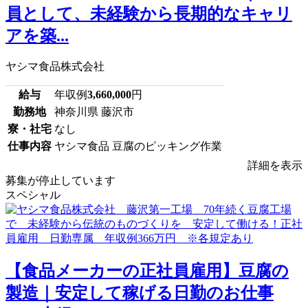
員として、未経験から長期的なキャリ
アを築...
ヤシマ食品株式会社
給与
年収例
3,660,000
円
勤務地
神奈川県 藤沢市
寮・社宅
なし
仕事内容
ヤシマ食品 豆腐のピッキング作業
詳細を表示
募集が停止しています
スペシャル
【食品メーカーの正社員雇用】豆腐の
製造｜安定して稼げる日勤のお仕事