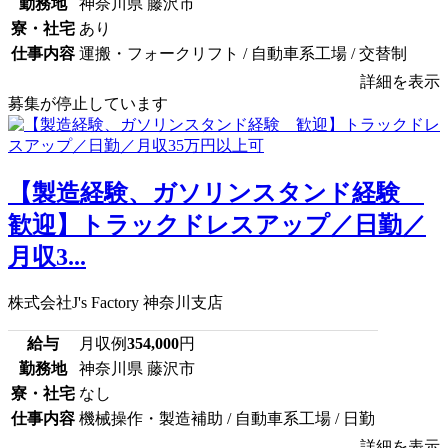
勤務地
神奈川県 藤沢市
寮・社宅
あり
仕事内容
運搬・フォークリフト / 自動車系工場 / 交替制
詳細を表示
募集が停止しています
【製造経験、ガソリンスタンド経験
歓迎】トラックドレスアップ／日勤／
月収3...
株式会社J's Factory 神奈川支店
給与
月収例
354,000
円
勤務地
神奈川県 藤沢市
寮・社宅
なし
仕事内容
機械操作・製造補助 / 自動車系工場 / 日勤
詳細を表示