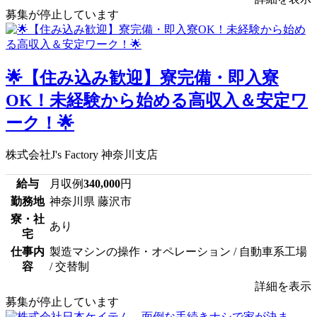
募集が停止しています
🌟【住み込み歓迎】寮完備・即入寮
OK！未経験から始める高収入＆安定ワ
ーク！🌟
株式会社J's Factory 神奈川支店
給与
月収例
340,000
円
勤務地
神奈川県 藤沢市
寮・社
あり
宅
仕事内
製造マシンの操作・オペレーション / 自動車系工場
容
/ 交替制
詳細を表示
募集が停止しています