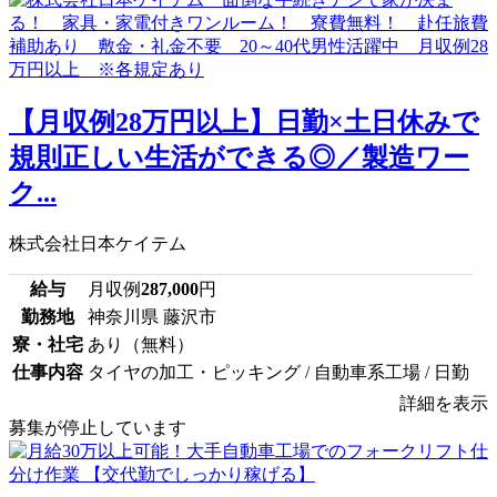
【月収例28万円以上】日勤×土日休みで
規則正しい生活ができる◎／製造ワー
ク...
株式会社日本ケイテム
給与
月収例
287,000
円
勤務地
神奈川県 藤沢市
寮・社宅
あり（無料）
仕事内容
タイヤの加工・ピッキング / 自動車系工場 / 日勤
詳細を表示
募集が停止しています