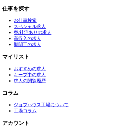
仕事を探す
お仕事検索
スペシャル求人
寮/社宅ありの求人
高収入の求人
期間工の求人
マイリスト
おすすめの求人
キープ中の求人
求人の閲覧履歴
コラム
ジョブハウス工場について
工場コラム
アカウント