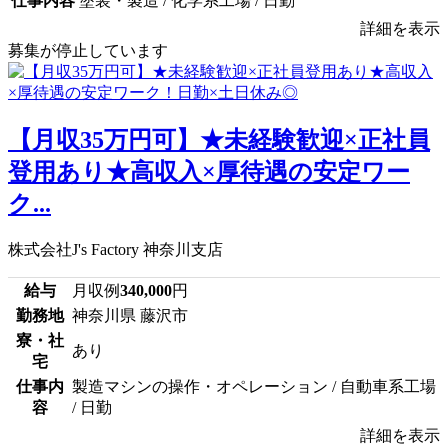
仕事内容
塗装・製造 / 化学系工場 / 日勤
詳細を表示
募集が停止しています
【月収35万円可】★未経験歓迎×正社員
登用あり★高収入×厚待遇の安定ワー
ク...
株式会社J's Factory 神奈川支店
給与
月収例
340,000
円
勤務地
神奈川県 藤沢市
寮・社
あり
宅
仕事内
製造マシンの操作・オペレーション / 自動車系工場
容
/ 日勤
詳細を表示