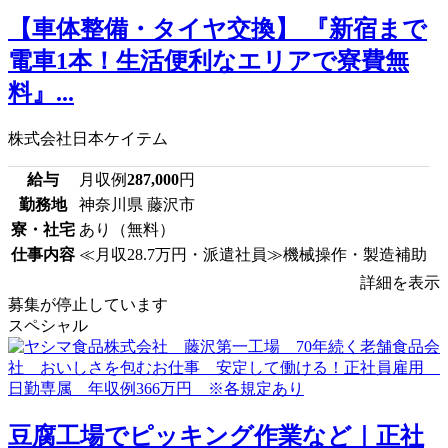
【車体整備・タイヤ交換】 『新宿まで
電車1本！生活便利なエリアで寮費無
料』...
株式会社日本ケイテム
給与
月収例
287,000
円
勤務地
神奈川県 藤沢市
寮・社宅
あり（無料）
仕事内容
≪月収28.7万円・派遣社員≫機械操作・製造補助
詳細を表示
募集が停止しています
スペシャル
豆腐工場でピッキング作業など｜正社