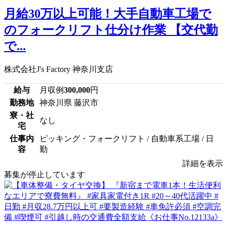
月給30万以上可能！大手自動車工場で
のフォークリフト仕分け作業 【交代勤
で...
株式会社J's Factory 神奈川支店
給与
月収例
300,000
円
勤務地
神奈川県 藤沢市
寮・社
なし
宅
仕事内
ピッキング・フォークリフト / 自動車系工場 / 日
容
勤
詳細を表示
募集が停止しています