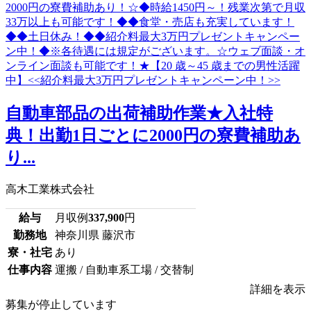
自動車部品の出荷補助作業★入社特
典！出勤1日ごとに2000円の寮費補助あ
り...
高木工業株式会社
給与
月収例
337,900
円
勤務地
神奈川県 藤沢市
寮・社宅
あり
仕事内容
運搬 / 自動車系工場 / 交替制
詳細を表示
募集が停止しています