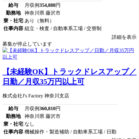
給与
月収例
354,888
円
勤務地
神奈川県 藤沢市
寮・社宅
あり（無料）
仕事内容
組立・検査 / 自動車系工場 / 交替制
詳細を表示
募集が停止しています
【未経験OK】トラックドレスアップ／
日勤／月収35万円以上可
株式会社J's Factory 神奈川支店
給与
月収例
360,810
円
勤務地
神奈川県 藤沢市
寮・社宅
なし
仕事内容
機械操作・製造補助 / 自動車系工場 / 日勤