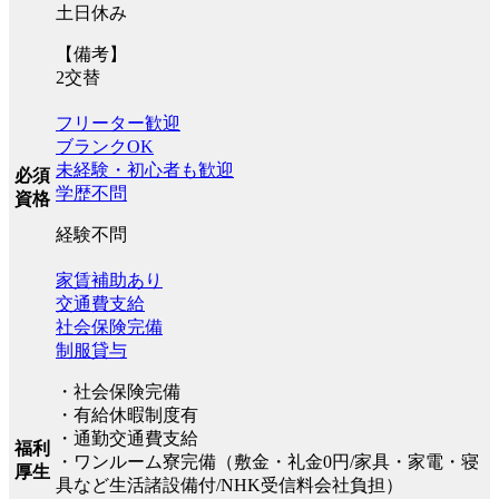
土日休み
【備考】
2交替
フリーター歓迎
ブランクOK
未経験・初心者も歓迎
必須
学歴不問
資格
経験不問
家賃補助あり
交通費支給
社会保険完備
制服貸与
・社会保険完備
・有給休暇制度有
・通勤交通費支給
福利
・ワンルーム寮完備（敷金・礼金0円/家具・家電・寝
厚生
具など生活諸設備付/NHK受信料会社負担）