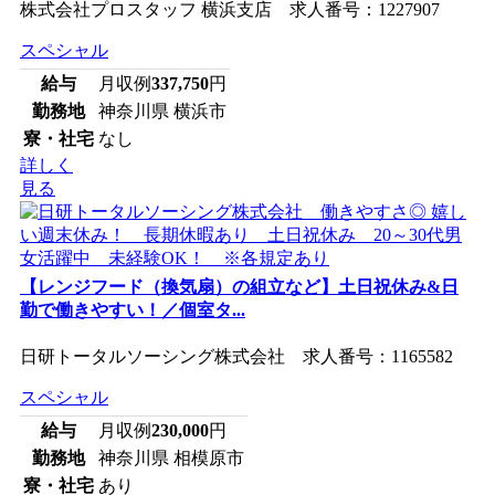
株式会社プロスタッフ 横浜支店 求人番号：1227907
スペシャル
給与
月収例
337,750
円
勤務地
神奈川県 横浜市
寮・社宅
なし
詳しく
見る
【レンジフード（換気扇）の組立など】土日祝休み&日
勤で働きやすい！／個室タ...
日研トータルソーシング株式会社 求人番号：1165582
スペシャル
給与
月収例
230,000
円
勤務地
神奈川県 相模原市
寮・社宅
あり