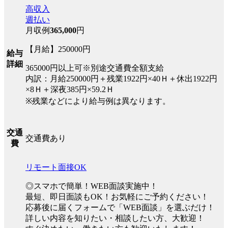
高収入
週払い
月収例
365,000
円
【月給】250000円
給与
詳細
365000円以上可※別途交通費全額支給
内訳：月給250000円＋残業1922円×40Ｈ＋休出1922円
×8Ｈ＋深夜385円×59.2Ｈ
※残業などにより給与例は異なります。
交通
交通費あり
費
リモート面接OK
◎スマホで簡単！WEB面談実施中！
最短、即日面談もOK！お気軽にご予約ください！
応募後に届くフォームで「WEB面談」を選ぶだけ！
詳しい内容を知りたい・相談したい方、大歓迎！