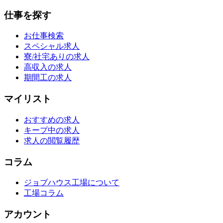
仕事を探す
お仕事検索
スペシャル求人
寮/社宅ありの求人
高収入の求人
期間工の求人
マイリスト
おすすめの求人
キープ中の求人
求人の閲覧履歴
コラム
ジョブハウス工場について
工場コラム
アカウント