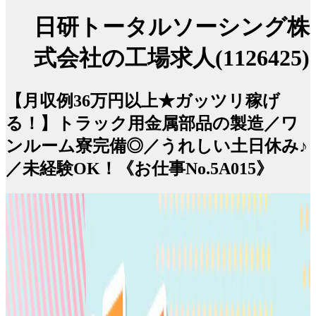
日研トータルソーシング株
式会社の工場求人(1126425)
【月収例36万円以上★ガッツリ稼げ
る！】トラック用金属部品の製造／ワ
ンルーム寮完備◎／うれしい土日休み♪
／未経験OK！《お仕事No.5A015》