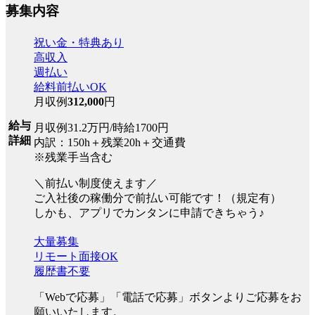
募集内容
祝い金・特典あり
高収入
週払い
給料前払いOK
月収例
312,000
円
給与
月収例31.2万円/時給1700円
詳細
内訳：150h＋残業20h＋交通費
※残業手当含む
＼前払い制度使えます／
ご入社後の稼働分で前払い可能です！（規定有）
しかも、アプリでカンタンに申請できちゃう♪
大量募集
リモート面接OK
履歴書不要
「Webで応募」「電話で応募」ボタンよりご応募をお
願いいたします。