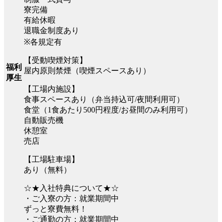
寮完備
有給休暇
退職金制度あり
※各規定有
【受動喫煙対策】
福利
屋内原則禁煙（喫煙スペースあり）
厚生
【工場内施設】
食事スペースあり（弁当持込可/夜間利用可）
食堂（1食あたり500円程度/お昼間のみ利用可）
自動販売機
休憩室
売店
【工場駐車場】
あり（無料）
☆★入社特典について★☆
・ご入寮の方：就業期間中
ずっと寮費無料！
・ご通勤の方：就業期間中