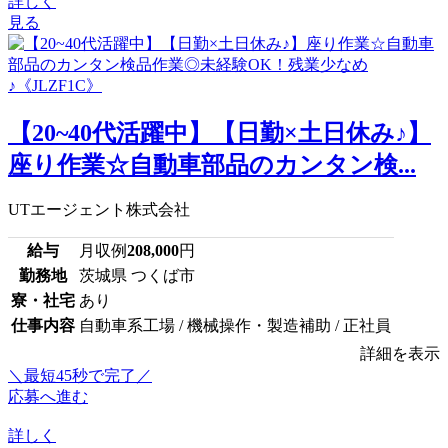
詳しく
見る
【20~40代活躍中】【日勤×土日休み♪】
座り作業☆自動車部品のカンタン検...
UTエージェント株式会社
給与
月収例
208,000
円
勤務地
茨城県 つくば市
寮・社宅
あり
仕事内容
自動車系工場 / 機械操作・製造補助 / 正社員
詳細を表示
＼最短45秒で完了／
応募へ進む
詳しく