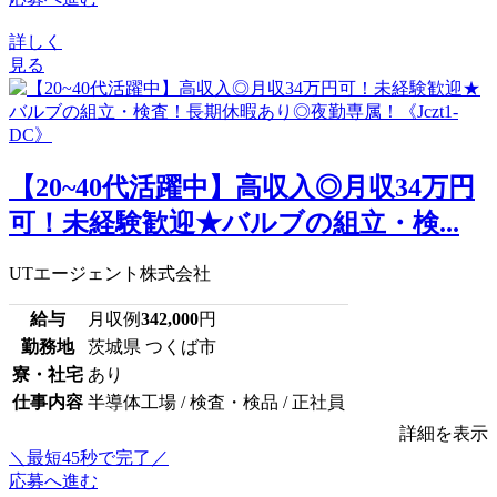
詳しく
見る
【20~40代活躍中】高収入◎月収34万円
可！未経験歓迎★バルブの組立・検...
UTエージェント株式会社
給与
月収例
342,000
円
勤務地
茨城県 つくば市
寮・社宅
あり
仕事内容
半導体工場 / 検査・検品 / 正社員
詳細を表示
＼最短45秒で完了／
応募へ進む