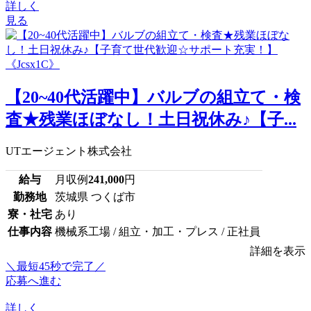
詳しく
見る
【20~40代活躍中】バルブの組立て・検
査★残業ほぼなし！土日祝休み♪【子...
UTエージェント株式会社
給与
月収例
241,000
円
勤務地
茨城県 つくば市
寮・社宅
あり
仕事内容
機械系工場 / 組立・加工・プレス / 正社員
詳細を表示
＼最短45秒で完了／
応募へ進む
詳しく