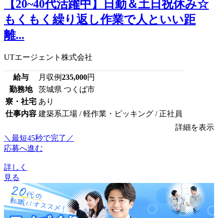
【20~40代活躍中】日勤＆土日祝休み☆
もくもく繰り返し作業で人といい距
離...
UTエージェント株式会社
給与
月収例
235,000
円
勤務地
茨城県 つくば市
寮・社宅
あり
仕事内容
建築系工場 / 軽作業・ピッキング / 正社員
詳細を表示
＼最短45秒で完了／
応募へ進む
詳しく
見る