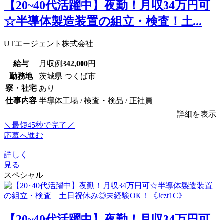
【20~40代活躍中】夜勤！月収34万円可
☆半導体製造装置の組立・検査！土...
UTエージェント株式会社
給与
月収例
342,000
円
勤務地
茨城県 つくば市
寮・社宅
あり
仕事内容
半導体工場 / 検査・検品 / 正社員
詳細を表示
＼最短45秒で完了／
応募へ進む
詳しく
見る
スペシャル
【20~40代活躍中】夜勤！月収34万円可