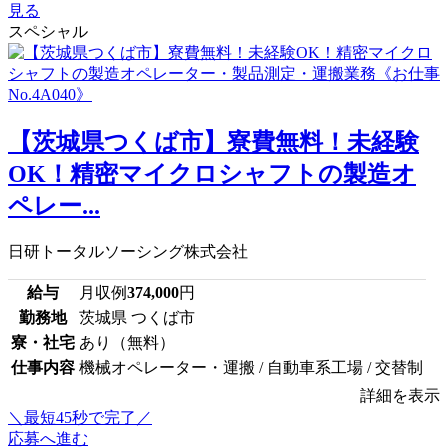
見る
スペシャル
【茨城県つくば市】寮費無料！未経験
OK！精密マイクロシャフトの製造オ
ペレー...
日研トータルソーシング株式会社
給与
月収例
374,000
円
勤務地
茨城県 つくば市
寮・社宅
あり（無料）
仕事内容
機械オペレーター・運搬 / 自動車系工場 / 交替制
詳細を表示
＼最短45秒で完了／
応募へ進む