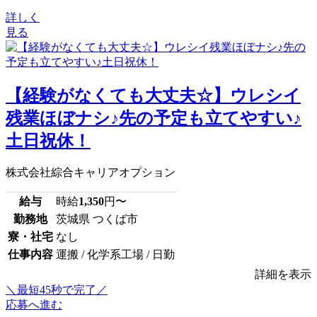
詳しく
見る
【経験がなくても大丈夫☆】ウレシイ
残業ほぼナシ♪先の予定も立てやすい♪
土日祝休！
株式会社綜合キャリアオプション
給与
時給
1,350
円〜
勤務地
茨城県 つくば市
寮・社宅
なし
仕事内容
運搬 / 化学系工場 / 日勤
詳細を表示
＼最短45秒で完了／
応募へ進む