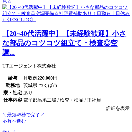
見る
【20~40代活躍中】【未経験歓迎】小さ
な部品のコツコツ組立て・検査◎空
調...
UTエージェント株式会社
給与
月収例
220,000
円
勤務地
茨城県 つくば市
寮・社宅
あり
仕事内容
電子部品系工場 / 検査・検品 / 正社員
詳細を表示
＼最短45秒で完了／
応募へ進む