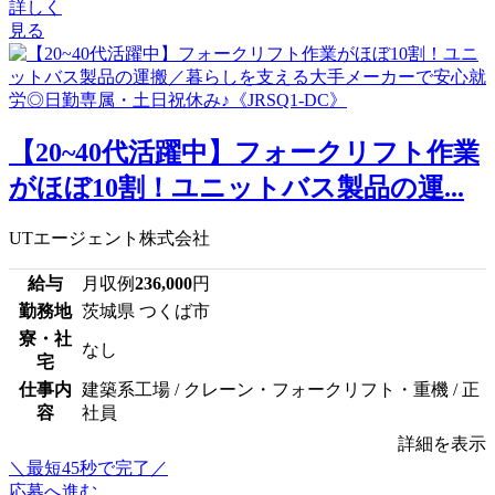
詳しく
見る
【20~40代活躍中】フォークリフト作業
がほぼ10割！ユニットバス製品の運...
UTエージェント株式会社
給与
月収例
236,000
円
勤務地
茨城県 つくば市
寮・社
なし
宅
仕事内
建築系工場 / クレーン・フォークリフト・重機 / 正
容
社員
詳細を表示
＼最短45秒で完了／
応募へ進む