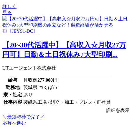
詳しく
見る
【20~30代活躍中】【高収入☆月収27万
円可】日勤＆土日祝休み♪大型印刷...
UTエージェント株式会社
給与
月収例
277,000
円
勤務地
茨城県 つくば市
寮・社宅
あり
仕事内容
製紙系工場 / 組立・加工・プレス / 正社員
詳細を表示
＼最短45秒で完了／
応募へ進む