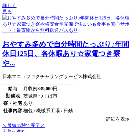
詳しく
見る
おやすみ多めで自分時間たっぷり♪年間
休日125日、各休暇あり☆家電つき寮
や...
日本マニュファクチャリングサービス株式会社
給与
月収例
339,000
円
勤務地
茨城県 つくば市
寮・社宅
あり
仕事内容
梱包 / 機械系工場 / 日勤
詳細を表示
＼最短45秒で完了／
応募へ進む