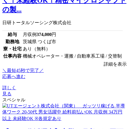
ぐ！未経験OK！精密マイクロシャフト
の製...
日研トータルソーシング株式会社
給与
月収例
374,000
円
勤務地
茨城県 つくば市
寮・社宅
あり（無料）
仕事内容
機械オペレーター・運搬 / 自動車系工場 / 交替制
詳細を表示
＼最短45秒で完了／
応募へ進む
詳しく
見る
スペシャル