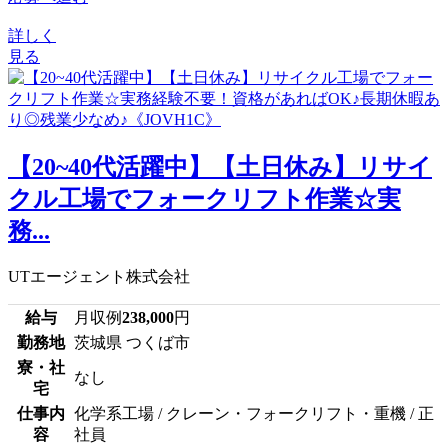
詳しく
見る
【20~40代活躍中】【土日休み】リサイ
クル工場でフォークリフト作業☆実
務...
UTエージェント株式会社
給与
月収例
238,000
円
勤務地
茨城県 つくば市
寮・社
なし
宅
仕事内
化学系工場 / クレーン・フォークリフト・重機 / 正
容
社員