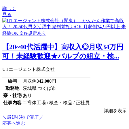
詳しく
見る
【20~40代活躍中】高収入◎月収34万円
可！未経験歓迎★バルブの組立・検...
UTエージェント株式会社
給与
月収例
342,000
円
勤務地
茨城県 つくば市
寮・社宅
あり
仕事内容
半導体工場 / 検査・検品 / 正社員
詳細を表示
＼最短45秒で完了／
応募へ進む