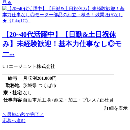
見る
【20~40代活躍中】【日勤&土日祝休
み】未経験歓迎！基本力仕事なし◎モ
ー...
UTエージェント株式会社
給与
月収例
201,000
円
勤務地
茨城県 つくば市
寮・社宅
なし
仕事内容
自動車系工場 / 組立・加工・プレス / 正社員
詳細を表示
＼最短45秒で完了／
応募へ進む