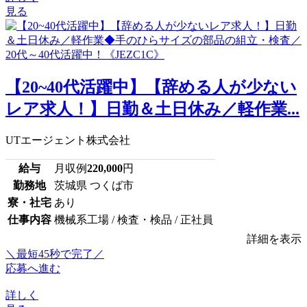
見る
【20~40代活躍中】【辞める人が少ない
レア求人！】日勤＆土日休み／軽作業...
UTエージェント株式会社
給与
月収例
220,000
円
勤務地
茨城県 つくば市
寮・社宅
あり
仕事内容
機械系工場 / 検査・検品 / 正社員
詳細を表示
＼最短45秒で完了／
応募へ進む
詳しく