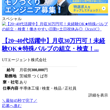
スペシャル
【20~40代活躍中】月収30万円可！未経
験OK★特殊バルブの組立・検査！...
UTエージェント株式会社
給与
月収例
300,000
円
勤務地
茨城県 つくば市
寮・社宅
あり
仕事内容
半導体工場 / 検査・検品 / 正社員
詳細を表示
＼最短45秒で完了／
応募へ進む