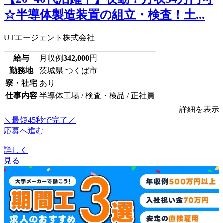
☆半導体製造装置の組立・検査！土...
UTエージェント株式会社
給与
月収例
342,000
円
勤務地
茨城県 つくば市
寮・社宅
あり
仕事内容
半導体工場 / 検査・検品 / 正社員
詳細を表示
＼最短45秒で完了／
応募へ進む
詳しく
見る