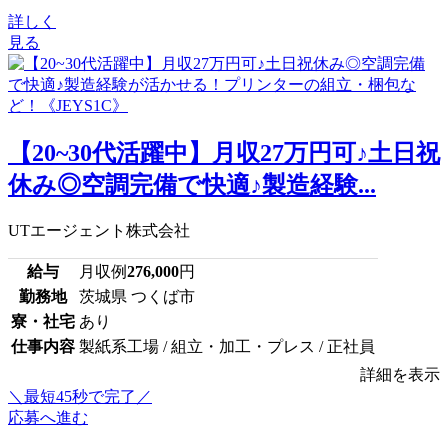
詳しく
見る
【20~30代活躍中】月収27万円可♪土日祝
休み◎空調完備で快適♪製造経験...
UTエージェント株式会社
給与
月収例
276,000
円
勤務地
茨城県 つくば市
寮・社宅
あり
仕事内容
製紙系工場 / 組立・加工・プレス / 正社員
詳細を表示
＼最短45秒で完了／
応募へ進む