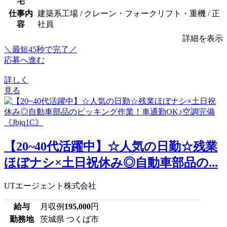
宅
仕事内
建築系工場 / クレーン・フォークリフト・重機 / 正
容
社員
詳細を表示
＼最短45秒で完了／
応募へ進む
詳しく
見る
【20~40代活躍中】☆人気の日勤☆残業
ほぼナシ×土日祝休み◎自動車部品の...
UTエージェント株式会社
給与
月収例
195,000
円
勤務地
茨城県 つくば市