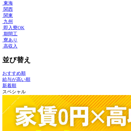
東海
関西
関東
九州
即入寮OK
期間工
寮あり
高収入
並び替え
おすすめ順
給与が高い順
新着順
スペシャル