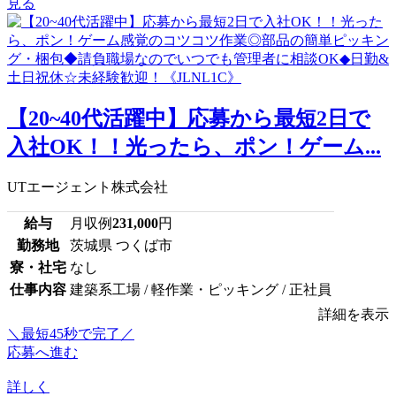
見る
【20~40代活躍中】応募から最短2日で
入社OK！！光ったら、ポン！ゲーム...
UTエージェント株式会社
給与
月収例
231,000
円
勤務地
茨城県 つくば市
寮・社宅
なし
仕事内容
建築系工場 / 軽作業・ピッキング / 正社員
詳細を表示
＼最短45秒で完了／
応募へ進む
詳しく