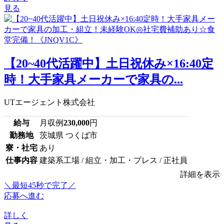
見る
【20~40代活躍中】土日祝休み×16:40定
時！大手家具メーカーで家具の...
UTエージェント株式会社
給与
月収例
230,000
円
勤務地
茨城県 つくば市
寮・社宅
あり
仕事内容
建築系工場 / 組立・加工・プレス / 正社員
詳細を表示
＼最短45秒で完了／
応募へ進む
詳しく