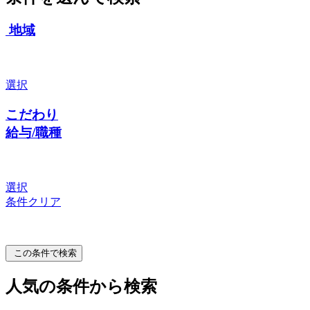
地域
選択
こだわり
給与/職種
選択
条件クリア
この条件で検索
人気の条件から検索