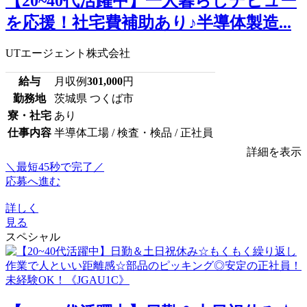
【20~40代活躍中】一人暮らしデビュー
を応援！社宅費補助あり♪半導体製造...
UTエージェント株式会社
給与
月収例
301,000
円
勤務地
茨城県 つくば市
寮・社宅
あり
仕事内容
半導体工場 / 検査・検品 / 正社員
詳細を表示
＼最短45秒で完了／
応募へ進む
詳しく
見る
スペシャル