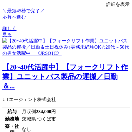
詳細を表示
＼最短45秒で完了／
応募へ進む
詳しく
見る
【20~40代活躍中】【フォークリフト作
業】ユニットバス製品の運搬／日勤
＆...
UTエージェント株式会社
給与
月収例
234,000
円
勤務地
茨城県 つくば市
寮・社
なし