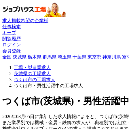
求人掲載希望の企業様
仕事検索
キープ
閲覧履歴
ログイン
会員登録
全国
茨城県
栃木県
群馬県
埼玉県
千葉県
東京都
神奈川県
寮
工場・製造業求人
茨城県の工場求人
つくば市の工場求人
つくば市・男性活躍中の工場求人
つくば市(茨城県)・男性活躍中
2026年08月05日に集計した求人情報によると、つくば市(茨
また業界別では機械・金属・鉄鋼の求人が、職種別では組立
株式会社ウィルオブ・ワーク(A)の求人も掲載されておりま