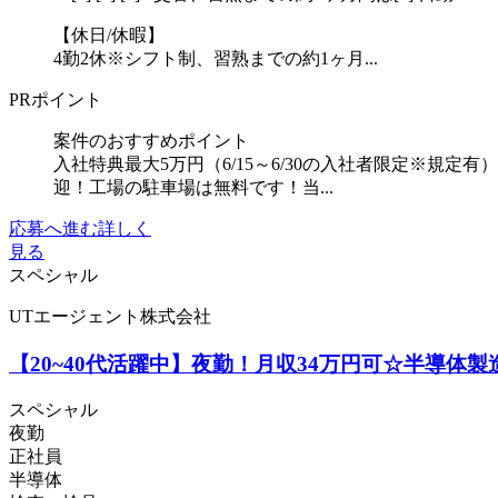
【休日/休暇】
4勤2休※シフト制、習熟までの約1ヶ月...
PRポイント
案件のおすすめポイント
入社特典最大5万円（6/15～6/30の入社者限定※規
迎！工場の駐車場は無料です！当...
応募へ進む
詳しく
見る
スペシャル
UTエージェント株式会社
【20~40代活躍中】夜勤！月収34万円可☆半導体製
スペシャル
夜勤
正社員
半導体