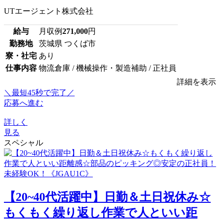
UTエージェント株式会社
給与
月収例
271,000
円
勤務地
茨城県 つくば市
寮・社宅
あり
仕事内容
物流倉庫 / 機械操作・製造補助 / 正社員
詳細を表示
＼最短45秒で完了／
応募へ進む
詳しく
見る
スペシャル
【20~40代活躍中】日勤＆土日祝休み☆
もくもく繰り返し作業で人といい距