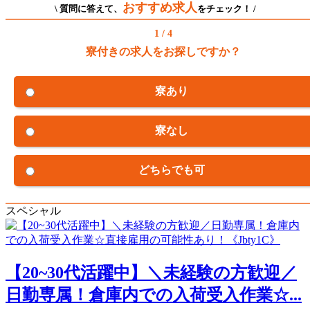
おすすめ求人
\ 質問に答えて、
をチェック！ /
1 / 4
寮付きの求人をお探しですか？
寮あり
寮なし
どちらでも可
スペシャル
【20~30代活躍中】＼未経験の方歓迎／
日勤専属！倉庫内での入荷受入作業☆...