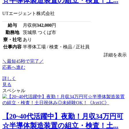
☆半導体製造装置の組立・検査！土...
UTエージェント株式会社
給与
月収例
342,000
円
勤務地
茨城県 つくば市
寮・社宅
あり
仕事内容
半導体工場 / 検査・検品 / 正社員
詳細を表示
＼最短45秒で完了／
応募へ進む
詳しく
見る
スペシャル
【20~40代活躍中】夜勤！月収34万円可
☆半導体製造装置の組立・検査！土...