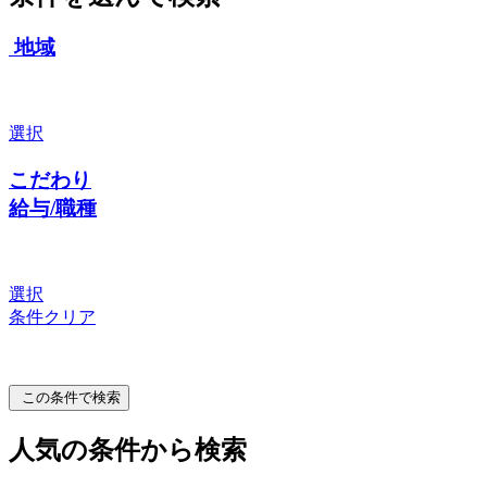
地域
選択
こだわり
給与/職種
選択
条件クリア
この条件で検索
人気の条件から検索