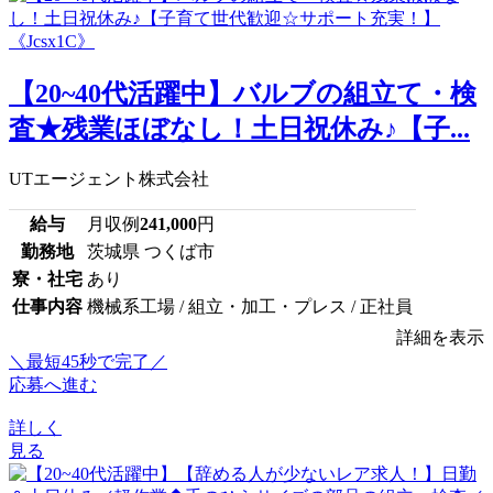
【20~40代活躍中】バルブの組立て・検
査★残業ほぼなし！土日祝休み♪【子...
UTエージェント株式会社
給与
月収例
241,000
円
勤務地
茨城県 つくば市
寮・社宅
あり
仕事内容
機械系工場 / 組立・加工・プレス / 正社員
詳細を表示
＼最短45秒で完了／
応募へ進む
詳しく
見る