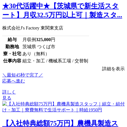
★30代活躍中★【茨城県で新生活スタ
ート】月収32.5万円以上可｜製造スタ...
株式会社J's Factory 東関東支店
給与
月収例
325,000
円
勤務地
茨城県 つくば市
寮・社宅
あり（無料）
仕事内容
組立・加工 / 機械系工場 / 交替制
詳細を表示
＼最短45秒で完了／
応募へ進む
詳しく
見る
【入社特典総額75万円】農機具製造ス