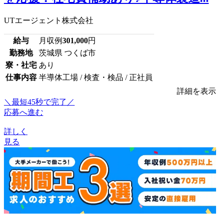
UTエージェント株式会社
給与
月収例
301,000
円
勤務地
茨城県 つくば市
寮・社宅
あり
仕事内容
半導体工場 / 検査・検品 / 正社員
詳細を表示
＼最短45秒で完了／
応募へ進む
詳しく
見る