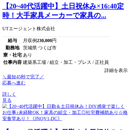
【20~40代活躍中】土日祝休み×16:40定
時！大手家具メーカーで家具の...
UTエージェント株式会社
給与
月収例
230,000
円
勤務地
茨城県 つくば市
寮・社宅
あり
仕事内容
建築系工場 / 組立・加工・プレス / 正社員
詳細を表示
＼最短45秒で完了／
応募へ進む
詳しく
見る