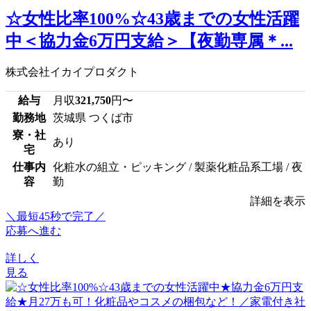
☆女性比率100%☆43歳までの女性活躍
中＜協力金6万円支給＞【夜勤専属＊...
株式会社イカイプロダクト
給与
月収
321,750
円〜
勤務地
茨城県 つくば市
寮・社
あり
宅
仕事内
化粧水の組立・ピッキング / 製薬化粧品系工場 / 夜
容
勤
詳細を表示
＼最短45秒で完了／
応募へ進む
詳しく
見る