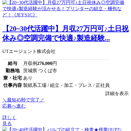
【20~30代活躍中】月収27万円可♪土日祝
休み◎空調完備で快適♪製造経験...
UTエージェント株式会社
給与
月収例
276,000
円
勤務地
茨城県 つくば市
寮・社宅
あり
仕事内容
製紙系工場 / 組立・加工・プレス / 正社員
詳細を表示
＼最短45秒で完了／
応募へ進む
詳しく
見る