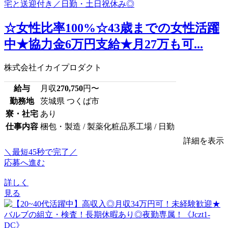
☆女性比率100%☆43歳までの女性活躍
中★協力金6万円支給★月27万も可...
株式会社イカイプロダクト
給与
月収
270,750
円〜
勤務地
茨城県 つくば市
寮・社宅
あり
仕事内容
梱包・製造 / 製薬化粧品系工場 / 日勤
詳細を表示
＼最短45秒で完了／
応募へ進む
詳しく
見る