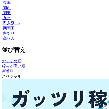
東海
関西
関東
九州
即入寮OK
期間工
寮あり
高収入
並び替え
おすすめ順
給与が高い順
新着順
スペシャル