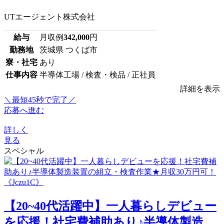
UTエージェント株式会社
給与
月収例
342,000
円
勤務地
茨城県 つくば市
寮・社宅
あり
仕事内容
半導体工場 / 検査・検品 / 正社員
詳細を表示
＼最短45秒で完了／
応募へ進む
詳しく
見る
スペシャル
【20~40代活躍中】一人暮らしデビュー
を応援！社宅費補助あり♪半導体製造...