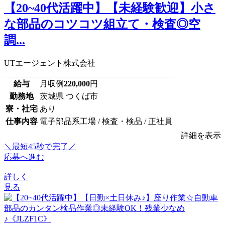
【20~40代活躍中】【未経験歓迎】小さ
な部品のコツコツ組立て・検査◎空
調...
UTエージェント株式会社
給与
月収例
220,000
円
勤務地
茨城県 つくば市
寮・社宅
あり
仕事内容
電子部品系工場 / 検査・検品 / 正社員
詳細を表示
＼最短45秒で完了／
応募へ進む
詳しく
見る