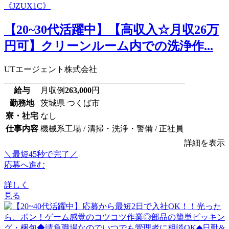
【20~30代活躍中】【高収入☆月収26万
円可】クリーンルーム内での洗浄作...
UTエージェント株式会社
給与
月収例
263,000
円
勤務地
茨城県 つくば市
寮・社宅
なし
仕事内容
機械系工場 / 清掃・洗浄・警備 / 正社員
詳細を表示
＼最短45秒で完了／
応募へ進む
詳しく
見る