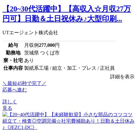
【20~30代活躍中】【高収入☆月収27万
円可】日勤＆土日祝休み♪大型印刷...
UTエージェント株式会社
給与
月収例
277,000
円
勤務地
茨城県 つくば市
寮・社宅
あり
仕事内容
製紙系工場 / 組立・加工・プレス / 正社員
詳細を表示
＼最短45秒で完了／
応募へ進む
詳しく
見る