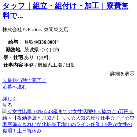
タッフ｜組立・組付け・加工｜寮費無
料で...
株式会社J's Factory 東関東支店
給与
月収例
336,000
円
勤務地
茨城県 つくば市
寮・社宅
あり（無料）
仕事内容
事務 / 機械系工場 / 日勤
詳細を表示
＼最短45秒で完了／
応募へ進む
詳しく
見る