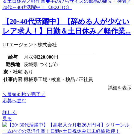
【20~40代活躍中】【辞める人が少ない
レア求人！】日勤＆土日休み／軽作業...
UTエージェント株式会社
給与
月収例
220,000
円
勤務地
茨城県 つくば市
寮・社宅
あり
仕事内容
機械系工場 / 検査・検品 / 正社員
詳細を表示
＼最短45秒で完了／
応募へ進む
詳しく
見る