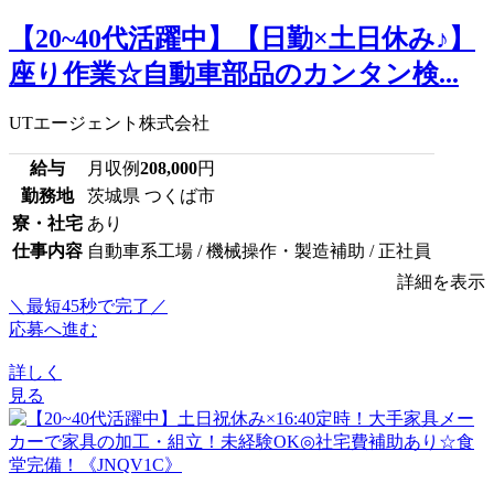
【20~40代活躍中】【日勤×土日休み♪】
座り作業☆自動車部品のカンタン検...
UTエージェント株式会社
給与
月収例
208,000
円
勤務地
茨城県 つくば市
寮・社宅
あり
仕事内容
自動車系工場 / 機械操作・製造補助 / 正社員
詳細を表示
＼最短45秒で完了／
応募へ進む
詳しく
見る