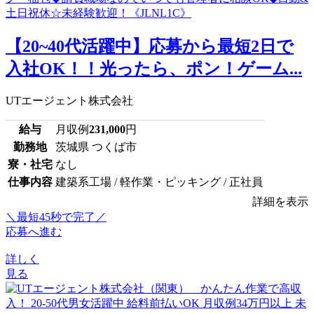
【20~40代活躍中】応募から最短2日で
入社OK！！光ったら、ポン！ゲーム...
UTエージェント株式会社
給与
月収例
231,000
円
勤務地
茨城県 つくば市
寮・社宅
なし
仕事内容
建築系工場 / 軽作業・ピッキング / 正社員
詳細を表示
＼最短45秒で完了／
応募へ進む
詳しく
見る