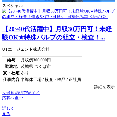
スペシャル
【20~40代活躍中】月収30万円可！未経
験OK★特殊バルブの組立・検査！...
UTエージェント株式会社
給与
月収例
300,000
円
勤務地
茨城県 つくば市
寮・社宅
あり
仕事内容
半導体工場 / 検査・検品 / 正社員
詳細を表示
＼最短45秒で完了／
応募へ進む
詳しく
見る