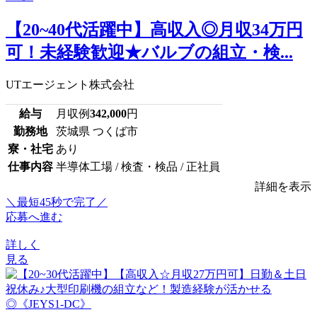
【20~40代活躍中】高収入◎月収34万円
可！未経験歓迎★バルブの組立・検...
UTエージェント株式会社
給与
月収例
342,000
円
勤務地
茨城県 つくば市
寮・社宅
あり
仕事内容
半導体工場 / 検査・検品 / 正社員
詳細を表示
＼最短45秒で完了／
応募へ進む
詳しく
見る