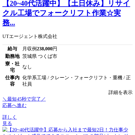
【20~40代活躍中】【土日休み】リサイ
クル工場でフォークリフト作業☆実
務...
UTエージェント株式会社
給与
月収例
238,000
円
勤務地
茨城県 つくば市
寮・社
なし
宅
仕事内
化学系工場 / クレーン・フォークリフト・重機 / 正
容
社員
詳細を表示
＼最短45秒で完了／
応募へ進む
詳しく
見る