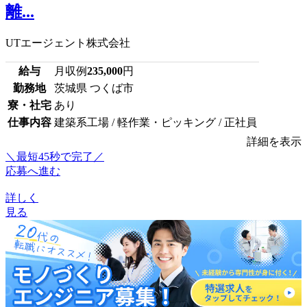
離...
UTエージェント株式会社
給与
月収例
235,000
円
勤務地
茨城県 つくば市
寮・社宅
あり
仕事内容
建築系工場 / 軽作業・ピッキング / 正社員
詳細を表示
＼最短45秒で完了／
応募へ進む
詳しく
見る