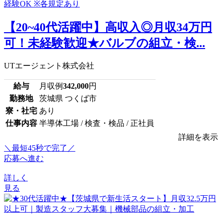
【20~40代活躍中】高収入◎月収34万円
可！未経験歓迎★バルブの組立・検...
UTエージェント株式会社
給与
月収例
342,000
円
勤務地
茨城県 つくば市
寮・社宅
あり
仕事内容
半導体工場 / 検査・検品 / 正社員
詳細を表示
＼最短45秒で完了／
応募へ進む
詳しく
見る