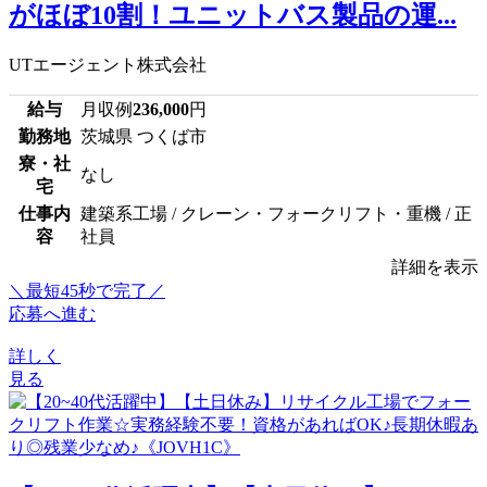
がほぼ10割！ユニットバス製品の運...
UTエージェント株式会社
給与
月収例
236,000
円
勤務地
茨城県 つくば市
寮・社
なし
宅
仕事内
建築系工場 / クレーン・フォークリフト・重機 / 正
容
社員
詳細を表示
＼最短45秒で完了／
応募へ進む
詳しく
見る