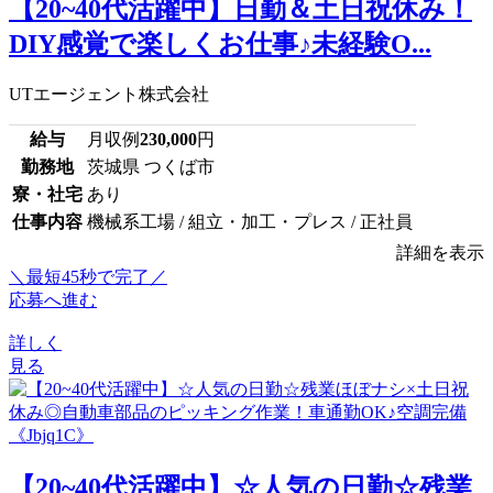
【20~40代活躍中】日勤＆土日祝休み！
DIY感覚で楽しくお仕事♪未経験O...
UTエージェント株式会社
給与
月収例
230,000
円
勤務地
茨城県 つくば市
寮・社宅
あり
仕事内容
機械系工場 / 組立・加工・プレス / 正社員
詳細を表示
＼最短45秒で完了／
応募へ進む
詳しく
見る
【20~40代活躍中】☆人気の日勤☆残業