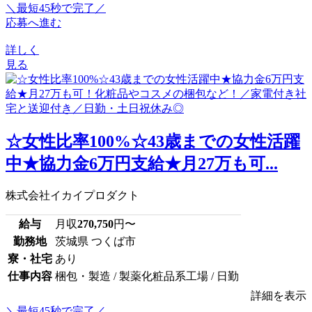
＼最短45秒で完了／
応募へ進む
詳しく
見る
☆女性比率100%☆43歳までの女性活躍
中★協力金6万円支給★月27万も可...
株式会社イカイプロダクト
給与
月収
270,750
円〜
勤務地
茨城県 つくば市
寮・社宅
あり
仕事内容
梱包・製造 / 製薬化粧品系工場 / 日勤
詳細を表示
＼最短45秒で完了／