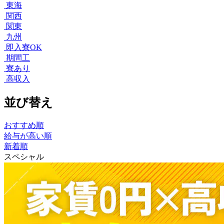
東海
関西
関東
九州
即入寮OK
期間工
寮あり
高収入
並び替え
おすすめ順
給与が高い順
新着順
スペシャル