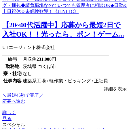
【20~40代活躍中】応募から最短2日で
入社OK！！光ったら、ポン！ゲーム...
UTエージェント株式会社
給与
月収例
231,000
円
勤務地
茨城県 つくば市
寮・社宅
なし
仕事内容
建築系工場 / 軽作業・ピッキング / 正社員
詳細を表示
＼最短45秒で完了／
応募へ進む
詳しく
見る
スペシャル