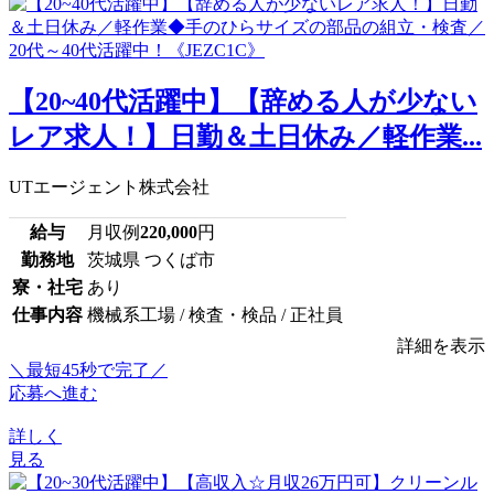
【20~40代活躍中】【辞める人が少ない
レア求人！】日勤＆土日休み／軽作業...
UTエージェント株式会社
給与
月収例
220,000
円
勤務地
茨城県 つくば市
寮・社宅
あり
仕事内容
機械系工場 / 検査・検品 / 正社員
詳細を表示
＼最短45秒で完了／
応募へ進む
詳しく
見る