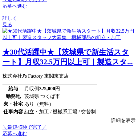
応募へ進む
詳しく
見る
★30代活躍中★【茨城県で新生活スタ
ート】月収32.5万円以上可｜製造スタ...
株式会社J's Factory 東関東支店
給与
月収例
325,000
円
勤務地
茨城県 つくば市
寮・社宅
あり（無料）
仕事内容
組立・加工 / 機械系工場 / 交替制
詳細を表示
＼最短45秒で完了／
応募へ進む