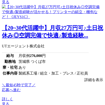
見る
【20~30代活躍中】月収27万円可♪土日祝
休み◎空調完備で快適♪製造経験...
UTエージェント株式会社
給与
月収例
276,000
円
勤務地
茨城県 つくば市
寮・社宅
あり
仕事内容
製紙系工場 / 組立・加工・プレス / 正社員
詳細を表示
＼最短45秒で完了／
応募へ進む
詳しく
見る