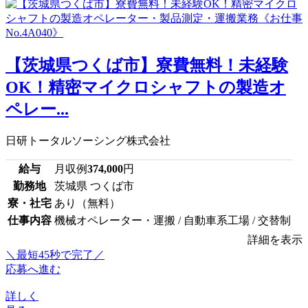
【茨城県つくば市】寮費無料！未経験
OK！精密マイクロシャフトの製造オ
ペレー...
日研トータルソーシング株式会社
給与
月収例
374,000
円
勤務地
茨城県 つくば市
寮・社宅
あり（無料）
仕事内容
機械オペレーター・運搬 / 自動車系工場 / 交替制
詳細を表示
＼最短45秒で完了／
応募へ進む
詳しく