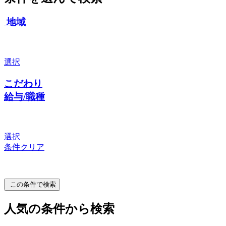
地域
選択
こだわり
給与/職種
選択
条件クリア
この条件で検索
人気の条件から検索