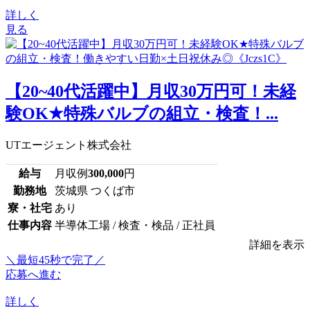
詳しく
見る
【20~40代活躍中】月収30万円可！未経
験OK★特殊バルブの組立・検査！...
UTエージェント株式会社
給与
月収例
300,000
円
勤務地
茨城県 つくば市
寮・社宅
あり
仕事内容
半導体工場 / 検査・検品 / 正社員
詳細を表示
＼最短45秒で完了／
応募へ進む
詳しく