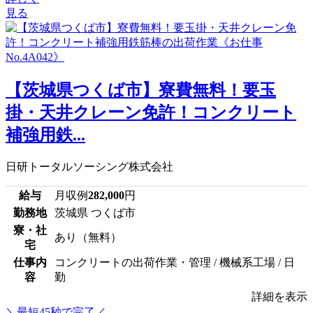
見る
【茨城県つくば市】寮費無料！要玉
掛・天井クレーン免許！コンクリート
補強用鉄...
日研トータルソーシング株式会社
給与
月収例
282,000
円
勤務地
茨城県 つくば市
寮・社
あり（無料）
宅
仕事内
コンクリートの出荷作業・管理 / 機械系工場 / 日
容
勤
詳細を表示
＼最短45秒で完了／