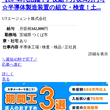
☆半導体製造装置の組立・検査！土...
UTエージェント株式会社
給与
月収例
342,000
円
勤務地
茨城県 つくば市
寮・社宅
あり
仕事内容
半導体工場 / 検査・検品 / 正社員
詳細を表示
＼最短45秒で完了／
応募へ進む
詳しく
見る