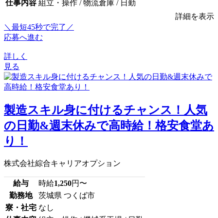
仕事内容
組立・操作 / 物流倉庫 / 日勤
詳細を表示
＼最短45秒で完了／
応募へ進む
詳しく
見る
製造スキル身に付けるチャンス！人気
の日勤&週末休みで高時給！格安食堂あ
り！
株式会社綜合キャリアオプション
給与
時給
1,250
円〜
勤務地
茨城県 つくば市
寮・社宅
なし