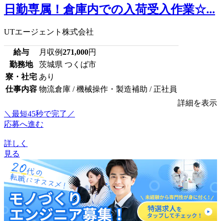
日勤専属！倉庫内での入荷受入作業☆...
UTエージェント株式会社
給与
月収例
271,000
円
勤務地
茨城県 つくば市
寮・社宅
あり
仕事内容
物流倉庫 / 機械操作・製造補助 / 正社員
詳細を表示
＼最短45秒で完了／
応募へ進む
詳しく
見る