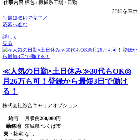
仕事内容
梱包 / 機械系工場 / 日勤
詳細を表示
＼最短45秒で完了／
応募へ進む
詳しく
見る
≪人気の日勤×土日休み≫30代もOK◎
月26万も可！登録から最短3日で働け
る！
株式会社綜合キャリアオプション
給与
月収例
260,000
円
勤務地
茨城県 つくば市
寮・社宅
なし