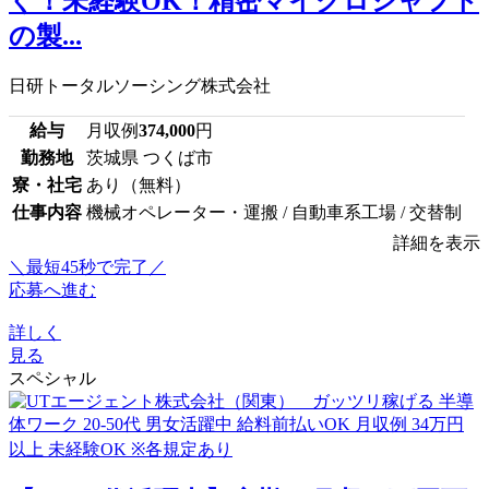
ぐ！未経験OK！精密マイクロシャフト
の製...
日研トータルソーシング株式会社
給与
月収例
374,000
円
勤務地
茨城県 つくば市
寮・社宅
あり（無料）
仕事内容
機械オペレーター・運搬 / 自動車系工場 / 交替制
詳細を表示
＼最短45秒で完了／
応募へ進む
詳しく
見る
スペシャル