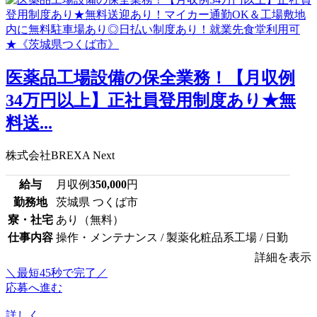
医薬品工場設備の保全業務！【月収例
34万円以上】正社員登用制度あり★無
料送...
株式会社BREXA Next
給与
月収例
350,000
円
勤務地
茨城県 つくば市
寮・社宅
あり（無料）
仕事内容
操作・メンテナンス / 製薬化粧品系工場 / 日勤
詳細を表示
＼最短45秒で完了／
応募へ進む
詳しく