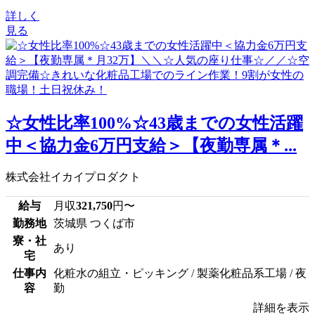
詳しく
見る
☆女性比率100%☆43歳までの女性活躍
中＜協力金6万円支給＞【夜勤専属＊...
株式会社イカイプロダクト
給与
月収
321,750
円〜
勤務地
茨城県 つくば市
寮・社
あり
宅
仕事内
化粧水の組立・ピッキング / 製薬化粧品系工場 / 夜
容
勤
詳細を表示