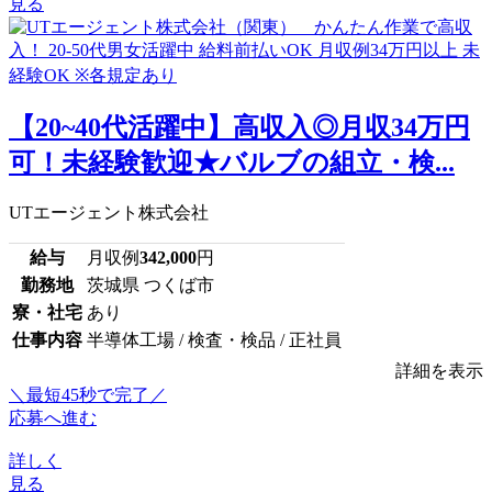
見る
【20~40代活躍中】高収入◎月収34万円
可！未経験歓迎★バルブの組立・検...
UTエージェント株式会社
給与
月収例
342,000
円
勤務地
茨城県 つくば市
寮・社宅
あり
仕事内容
半導体工場 / 検査・検品 / 正社員
詳細を表示
＼最短45秒で完了／
応募へ進む
詳しく
見る