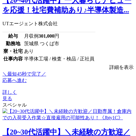
【20~40代活躍中】一人暮らしデビュー
を応援！社宅費補助あり♪半導体製造...
UTエージェント株式会社
給与
月収例
301,000
円
勤務地
茨城県 つくば市
寮・社宅
あり
仕事内容
半導体工場 / 検査・検品 / 正社員
詳細を表示
＼最短45秒で完了／
応募へ進む
詳しく
見る
スペシャル
【20~30代活躍中】＼未経験の方歓迎／