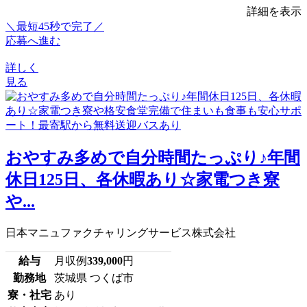
詳細を表示
＼最短45秒で完了／
応募へ進む
詳しく
見る
おやすみ多めで自分時間たっぷり♪年間
休日125日、各休暇あり☆家電つき寮
や...
日本マニュファクチャリングサービス株式会社
給与
月収例
339,000
円
勤務地
茨城県 つくば市
寮・社宅
あり