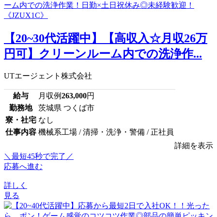
【20~30代活躍中】【高収入☆月収26万
円可】クリーンルーム内での洗浄作...
UTエージェント株式会社
給与
月収例
263,000
円
勤務地
茨城県 つくば市
寮・社宅
なし
仕事内容
機械系工場 / 清掃・洗浄・警備 / 正社員
詳細を表示
＼最短45秒で完了／
応募へ進む
詳しく
見る