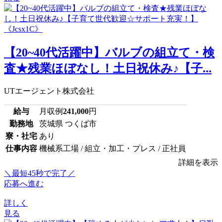
【20~40代活躍中】バルブの組立て・検
査★残業ほぼなし！土日祝休み♪【子...
UTエージェント株式会社
給与
月収例
241,000
円
勤務地
茨城県 つくば市
寮・社宅
あり
仕事内容
機械系工場 / 組立・加工・プレス / 正社員
詳細を表示
＼最短45秒で完了／
応募へ進む
詳しく
見る