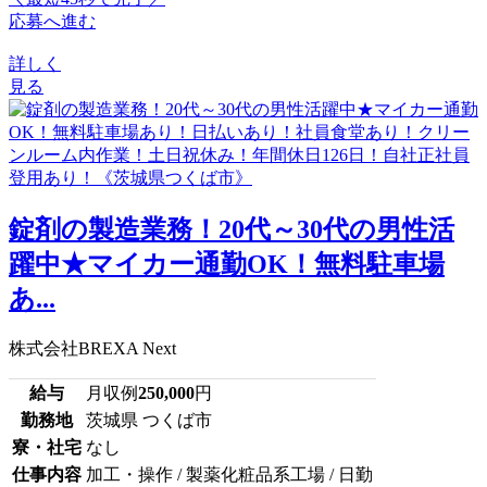
応募へ進む
詳しく
見る
錠剤の製造業務！20代～30代の男性活
躍中★マイカー通勤OK！無料駐車場
あ...
株式会社BREXA Next
給与
月収例
250,000
円
勤務地
茨城県 つくば市
寮・社宅
なし
仕事内容
加工・操作 / 製薬化粧品系工場 / 日勤