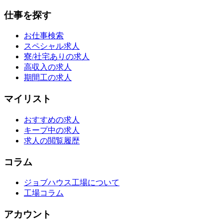
仕事を探す
お仕事検索
スペシャル求人
寮/社宅ありの求人
高収入の求人
期間工の求人
マイリスト
おすすめの求人
キープ中の求人
求人の閲覧履歴
コラム
ジョブハウス工場について
工場コラム
アカウント