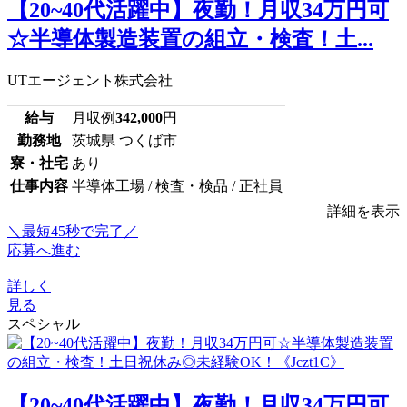
【20~40代活躍中】夜勤！月収34万円可
☆半導体製造装置の組立・検査！土...
UTエージェント株式会社
給与
月収例
342,000
円
勤務地
茨城県 つくば市
寮・社宅
あり
仕事内容
半導体工場 / 検査・検品 / 正社員
詳細を表示
＼最短45秒で完了／
応募へ進む
詳しく
見る
スペシャル
【20~40代活躍中】夜勤！月収34万円可