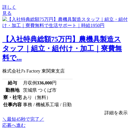
詳しく
見る
【入社特典総額75万円】農機具製造ス
タッフ｜組立・組付け・加工｜寮費無
料で...
株式会社J's Factory 東関東支店
給与
月収例
336,000
円
勤務地
茨城県 つくば市
寮・社宅
あり（無料）
仕事内容
事務 / 機械系工場 / 日勤
詳細を表示
＼最短45秒で完了／
応募へ進む