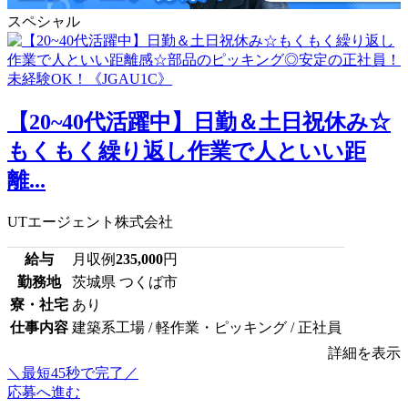
スペシャル
【20~40代活躍中】日勤＆土日祝休み☆
もくもく繰り返し作業で人といい距
離...
UTエージェント株式会社
給与
月収例
235,000
円
勤務地
茨城県 つくば市
寮・社宅
あり
仕事内容
建築系工場 / 軽作業・ピッキング / 正社員
詳細を表示
＼最短45秒で完了／
応募へ進む