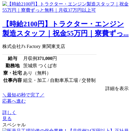
【時給2100円】トラクター・エンジン
製造スタッフ｜祝金55万円｜寮費ずっ...
株式会社J's Factory 東関東支店
給与
月収例
371,000
円
勤務地
茨城県 つくば市
寮・社宅
あり（無料）
仕事内容
組立・加工 / 自動車系工場 / 交替制
詳細を表示
＼最短45秒で完了／
応募へ進む
詳しく
見る
スペシャル