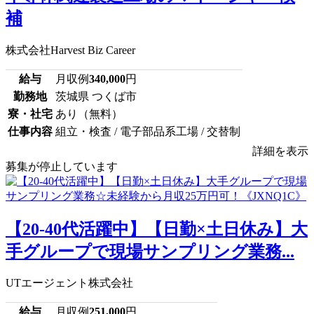
補
株式会社Harvest Biz Career
給与
月収例
340,000
円
勤務地
茨城県 つくば市
寮・社宅
あり（無料）
仕事内容
組立・検査 / 電子部品系工場 / 交替制
詳細を表示
募集が停止しています
【20-40代活躍中】【日勤×土日休み】大
手グループで現場サンプリング業務...
UTエージェント株式会社
給与
月収例
251,000
円