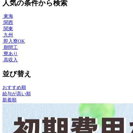
人気の条件から検索
東海
関西
関東
九州
即入寮OK
期間工
寮あり
高収入
並び替え
おすすめ順
給与が高い順
新着順