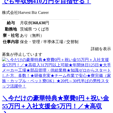
でも年収例410万円を目指せる！
株式会社Harvest Biz Career
給与
月収例
368,630
円
勤務地
茨城県 つくば市
寮・社宅
あり（無料）
仕事内容
保全・管理 / 半導体工場 / 交替制
詳細を表示
募集が停止しています
＼今だけの豪華特典★寮費0円＋祝い金
55万円＋入社支援金5万円！／★高収