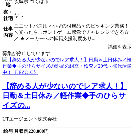
茨城県 つくば市
地
寮・
なし
社宅
ユニットバス用＜小型の付属品＞のピッキング業務！
仕事
＼光ったら→ポン！ゲーム感覚でチャレンジできる☆
内容
／ ★メーカーへの転籍支援制度あり...
詳細を表示
募集が停止しています
【辞める人が少ないのでレア求人！】
日勤＆土日休み／軽作業◆手のひらサ
イズの...
UTエージェント株式会社
給与
月収例
220,000
円