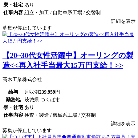
寮・社宅
あり
仕事内容
組立・加工 / 自動車系工場 / 交替制
詳細を表示
募集が停止しています
【20~30代女性活躍中】オーリングの製
造<<再入社手当最大15万円支給！>>
高木工業株式会社
給与
月収例
239,959
円
勤務地
茨城県 つくば市
寮・社宅
あり
仕事内容
検査・製造 / 機械系工場 / 交替制
詳細を表示
募集が停止しています