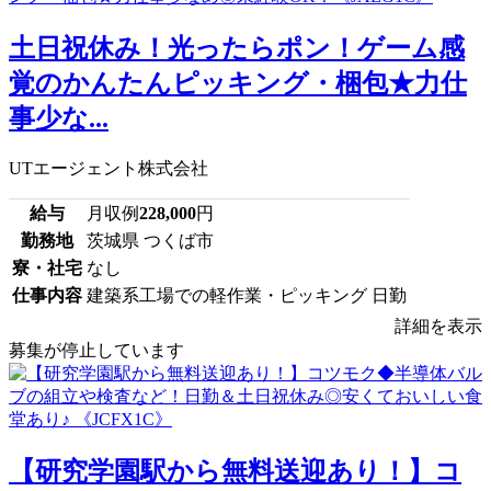
土日祝休み！光ったらポン！ゲーム感
覚のかんたんピッキング・梱包★力仕
事少な...
UTエージェント株式会社
給与
月収例
228,000
円
勤務地
茨城県 つくば市
寮・社宅
なし
仕事内容
建築系工場での軽作業・ピッキング 日勤
詳細を表示
募集が停止しています
【研究学園駅から無料送迎あり！】コ