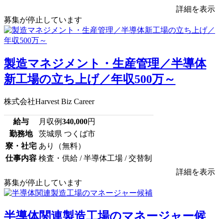
詳細を表示
募集が停止しています
製造マネジメント・生産管理／半導体
新工場の立ち上げ／年収500万～
株式会社Harvest Biz Career
給与
月収例
340,000
円
勤務地
茨城県 つくば市
寮・社宅
あり（無料）
仕事内容
検査・供給 / 半導体工場 / 交替制
詳細を表示
募集が停止しています
半導体関連製造工場のマネージャー候