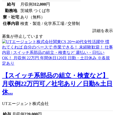
給与
月収例
312,000
円
勤務地
茨城県 つくば市
寮・社宅
あり（無料）
仕事内容
検査・製造 / 化学系工場 / 交替制
詳細を表示
募集が停止しています
【スイッチ系部品の組立・検査など】
月収例22万円可／社宅あり／日勤&土日
休...
UTエージェント株式会社
給与
月収例
220,000
円