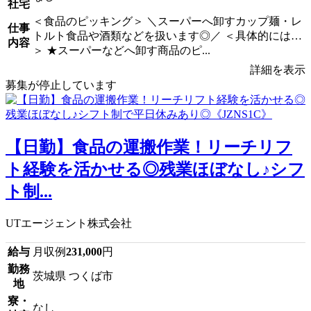
社宅
＜食品のピッキング＞ ＼スーパーへ卸すカップ麺・レ
仕事
トルト食品や酒類などを扱います◎／ ＜具体的には…
内容
＞ ★スーパーなどへ卸す商品のピ...
詳細を表示
募集が停止しています
【日勤】食品の運搬作業！リーチリフ
ト経験を活かせる◎残業ほぼなし♪シフ
ト制...
UTエージェント株式会社
給与
月収例
231,000
円
勤務
茨城県 つくば市
地
寮・
なし