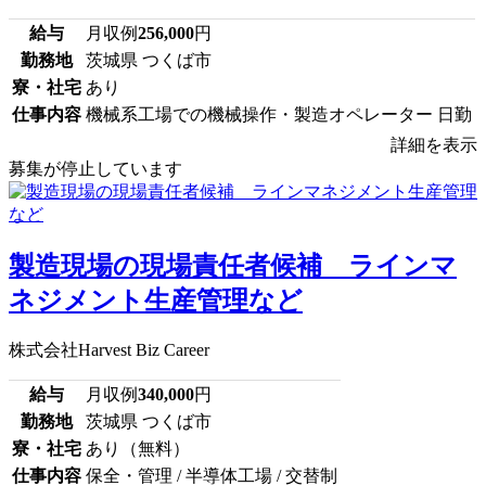
給与
月収例
256,000
円
勤務地
茨城県 つくば市
寮・社宅
あり
仕事内容
機械系工場での機械操作・製造オペレーター 日勤
詳細を表示
募集が停止しています
製造現場の現場責任者候補 ラインマ
ネジメント生産管理など
株式会社Harvest Biz Career
給与
月収例
340,000
円
勤務地
茨城県 つくば市
寮・社宅
あり（無料）
仕事内容
保全・管理 / 半導体工場 / 交替制