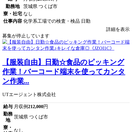
勤務地
茨城県 つくば市
寮・社宅
なし
仕事内容
化学系工場での検査・検品 日勤
詳細を表示
募集が停止しています
【服装自由】日勤☆食品のピッキング
作業！バーコード端末を使ってカンタ
ン作業...
UTエージェント株式会社
給与
月収例
212,000
円
勤務
茨城県 つくば市
地
寮・
なし