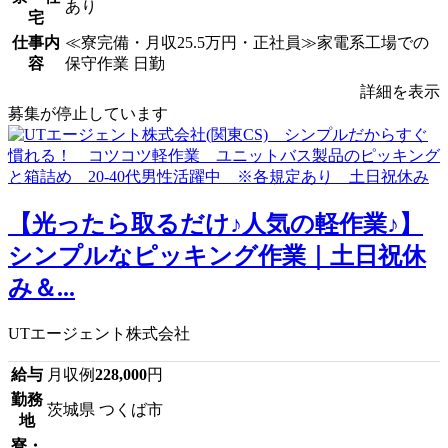
あり
宅
仕事内
≪寮完備・月収25.5万円・正社員≫家電系工場での
容
保守作業 日勤
詳細を表示
募集が停止しています
【光ったら取るだけ♪人気の軽作業♪】
シンプルなピッキング作業｜土日祝休
み＆...
UTエージェント株式会社
給与
月収例
228,000
円
勤務
茨城県 つくば市
地
寮・