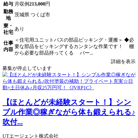
給与
月収例
213,000
円
勤務
茨城県 つくば市
地
寮・
あり
社宅
＜住宅用ユニットバスの部品ピッキング・運搬＞ ◆必
仕事
要な部品をピッキングするカンタンな作業です！ 棚
内容
から必要な部品持ってくる バー...
詳細を表示
募集が停止しています
【ほとんどが未経験スタート！】シン
プル作業◎稼ぎながら体も鍛えられる♪
吹付...
UTエージェント株式会社