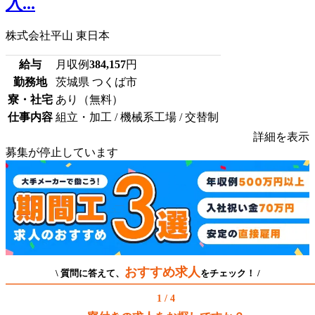
入...
株式会社平山 東日本
給与
月収例
384,157
円
勤務地
茨城県 つくば市
寮・社宅
あり（無料）
仕事内容
組立・加工 / 機械系工場 / 交替制
詳細を表示
募集が停止しています
おすすめ求人
\ 質問に答えて、
をチェック！ /
1 / 4