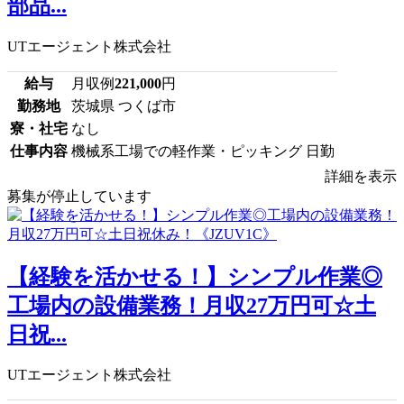
部品...
UTエージェント株式会社
給与
月収例
221,000
円
勤務地
茨城県 つくば市
寮・社宅
なし
仕事内容
機械系工場での軽作業・ピッキング 日勤
詳細を表示
募集が停止しています
【経験を活かせる！】シンプル作業◎
工場内の設備業務！月収27万円可☆土
日祝...
UTエージェント株式会社