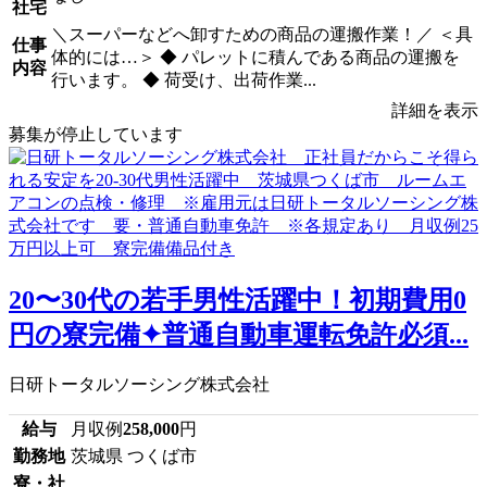
社宅
＼スーパーなどへ卸すための商品の運搬作業！／ ＜具
仕事
体的には…＞ ◆ パレットに積んである商品の運搬を
内容
行います。 ◆ 荷受け、出荷作業...
詳細を表示
募集が停止しています
20〜30代の若手男性活躍中！初期費用0
円の寮完備✦普通自動車運転免許必須...
日研トータルソーシング株式会社
給与
月収例
258,000
円
勤務地
茨城県 つくば市
寮・社