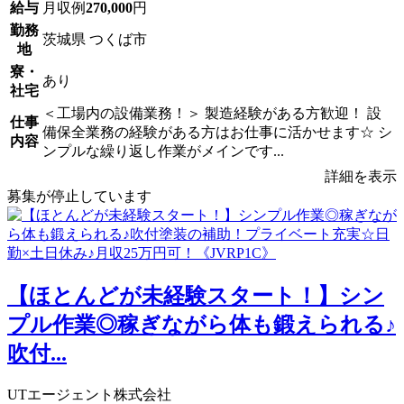
給与
月収例
270,000
円
勤務
茨城県 つくば市
地
寮・
あり
社宅
＜工場内の設備業務！＞ 製造経験がある方歓迎！ 設
仕事
備保全業務の経験がある方はお仕事に活かせます☆ シ
内容
ンプルな繰り返し作業がメインです...
詳細を表示
募集が停止しています
【ほとんどが未経験スタート！】シン
プル作業◎稼ぎながら体も鍛えられる♪
吹付...
UTエージェント株式会社