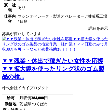
寮・社
あり
宅
仕事内
マシンオペレータ・製造オペレーター / 機械系工場
容
/ 日勤
詳細を表示
募集が停止しています
▼▼残業・休出で稼ぎたい女性を応援
▼▼拡大鏡を使ったリング状のゴム製
品の検...
株式会社イカイプロダクト
給与
月収例
384,000
円
勤務地
茨城県 つくば市