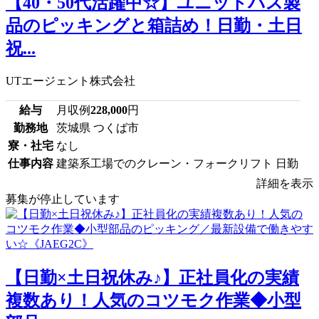
【40・50代活躍中☆】ユニットバス製
品のピッキングと箱詰め！日勤・土日
祝...
UTエージェント株式会社
給与
月収例
228,000
円
勤務地
茨城県 つくば市
寮・社宅
なし
仕事内容
建築系工場でのクレーン・フォークリフト 日勤
詳細を表示
募集が停止しています
【日勤×土日祝休み♪】正社員化の実績
複数あり！人気のコツモク作業◆小型