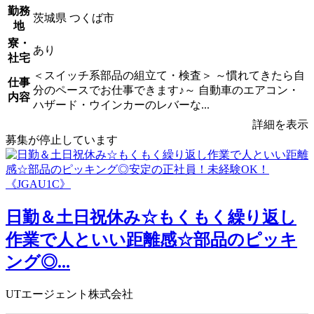
勤務
茨城県 つくば市
地
寮・
あり
社宅
＜スイッチ系部品の組立て・検査＞ ～慣れてきたら自
仕事
分のペースでお仕事できます♪～ 自動車のエアコン・
内容
ハザード・ウインカーのレバーな...
詳細を表示
募集が停止しています
日勤＆土日祝休み☆もくもく繰り返し
作業で人といい距離感☆部品のピッキ
ング◎...
UTエージェント株式会社