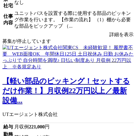
なし
社宅
ユニットバスを設置する際に使用する部品のピッキン
仕事
グ作業を行います。 【作業の流れ】 （1）棚から必要
内容
な部品をピックアップ （...
詳細を表示
募集が停止しています
【軽い部品のピッキング！セットする
だけ作業！】月収例22万円以上／最新
設備...
UTエージェント株式会社
給与
月収例
221,000
円
勤務