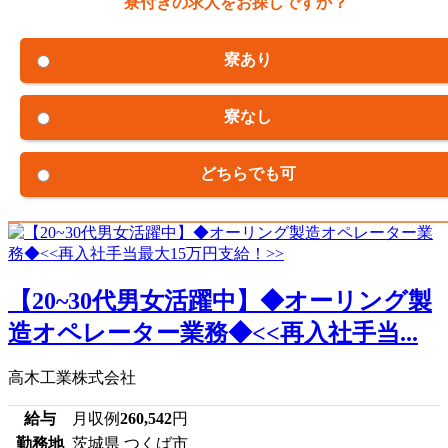
寮付きの求人をお探しですか？
寮あり
寮なし
どちらでも可
【20~30代男女活躍中】◆オーリング製
造オペレーター業務◆<<再入社手当...
高木工業株式会社
給与
月収例
260,542
円
勤務地
茨城県 つくば市