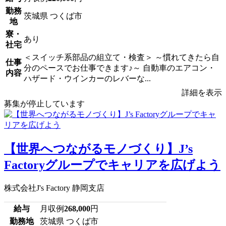
勤務
茨城県 つくば市
地
寮・
あり
社宅
＜スイッチ系部品の組立て・検査＞ ～慣れてきたら自
仕事
分のペースでお仕事できます♪～ 自動車のエアコン・
内容
ハザード・ウインカーのレバーな...
詳細を表示
募集が停止しています
【世界へつながるモノづくり】J’s
Factoryグループでキャリアを広げよう
株式会社J's Factory 静岡支店
給与
月収例
268,000
円
勤務地
茨城県 つくば市