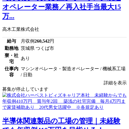
オペレーター業務／再入社手当最大15
万...
高木工業株式会社
給与
月収例
260,542
円
勤務地
茨城県 つくば市
寮・社
あり
宅
仕事内
マシンオペレータ・製造オペレーター / 機械系工場
容
/ 日勤
詳細を表示
募集が停止しています
半導体関連製品の工場の管理｜未経験