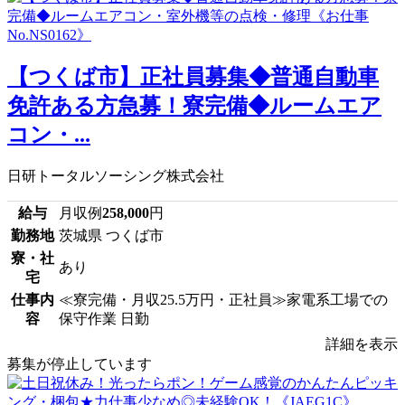
【つくば市】正社員募集◆普通自動車
免許ある方急募！寮完備◆ルームエア
コン・...
日研トータルソーシング株式会社
給与
月収例
258,000
円
勤務地
茨城県 つくば市
寮・社
あり
宅
仕事内
≪寮完備・月収25.5万円・正社員≫家電系工場での
容
保守作業 日勤
詳細を表示
募集が停止しています