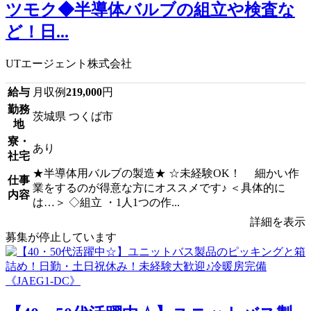
ツモク◆半導体バルブの組立や検査な
ど！日...
UTエージェント株式会社
給与
月収例
219,000
円
勤務
茨城県 つくば市
地
寮・
あり
社宅
★半導体用バルブの製造★ ☆未経験OK！ 細かい作
仕事
業をするのが得意な方にオススメです♪ ＜具体的に
内容
は…＞ ◇組立 ・1人1つの作...
詳細を表示
募集が停止しています