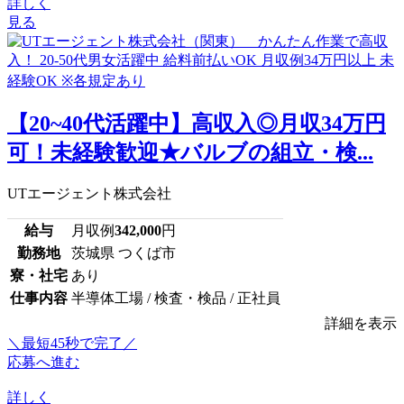
詳しく
見る
【20~40代活躍中】高収入◎月収34万円
可！未経験歓迎★バルブの組立・検...
UTエージェント株式会社
給与
月収例
342,000
円
勤務地
茨城県 つくば市
寮・社宅
あり
仕事内容
半導体工場 / 検査・検品 / 正社員
詳細を表示
＼最短45秒で完了／
応募へ進む
詳しく