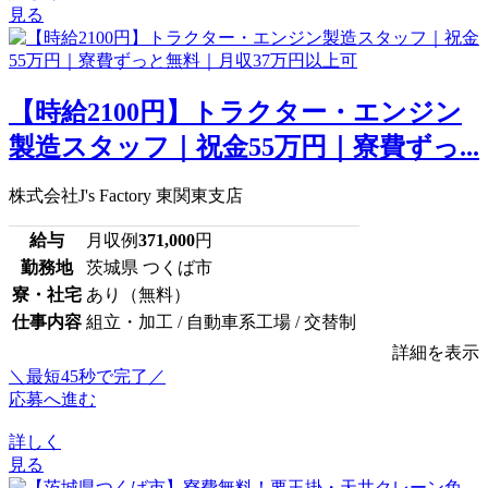
見る
【時給2100円】トラクター・エンジン
製造スタッフ｜祝金55万円｜寮費ずっ...
株式会社J's Factory 東関東支店
給与
月収例
371,000
円
勤務地
茨城県 つくば市
寮・社宅
あり（無料）
仕事内容
組立・加工 / 自動車系工場 / 交替制
詳細を表示
＼最短45秒で完了／
応募へ進む
詳しく
見る