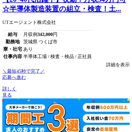
☆半導体製造装置の組立・検査！土...
UTエージェント株式会社
給与
月収例
342,000
円
勤務地
茨城県 つくば市
寮・社宅
あり
仕事内容
半導体工場 / 検査・検品 / 正社員
詳細を表示
＼最短45秒で完了／
応募へ進む
詳しく
見る