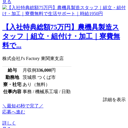
見る
【入社特典総額75万円】農機具製造ス
タッフ｜組立・組付け・加工｜寮費無
料で...
株式会社J's Factory 東関東支店
給与
月収例
336,000
円
勤務地
茨城県 つくば市
寮・社宅
あり（無料）
仕事内容
事務 / 機械系工場 / 日勤
詳細を表示
＼最短45秒で完了／
応募へ進む
詳しく