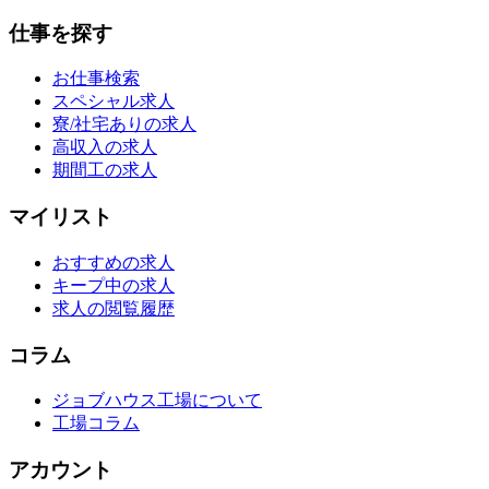
仕事を探す
お仕事検索
スペシャル求人
寮/社宅ありの求人
高収入の求人
期間工の求人
マイリスト
おすすめの求人
キープ中の求人
求人の閲覧履歴
コラム
ジョブハウス工場について
工場コラム
アカウント