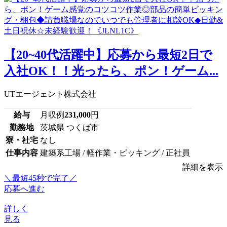
【20~40代活躍中】応募から最短2日で
入社OK！！光ったら、ポン！ゲーム...
UTエージェント株式会社
給与
月収例
231,000
円
勤務地
茨城県 つくば市
寮・社宅
なし
仕事内容
建築系工場 / 軽作業・ピッキング / 正社員
詳細を表示
＼最短45秒で完了／
応募へ進む
詳しく
見る