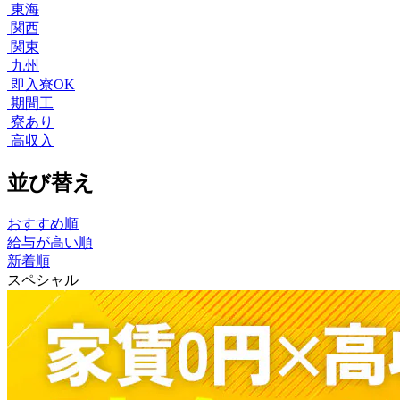
東海
関西
関東
九州
即入寮OK
期間工
寮あり
高収入
並び替え
おすすめ順
給与が高い順
新着順
スペシャル