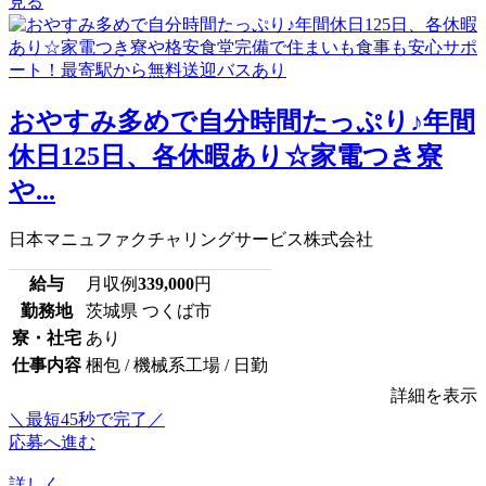
見る
おやすみ多めで自分時間たっぷり♪年間
休日125日、各休暇あり☆家電つき寮
や...
日本マニュファクチャリングサービス株式会社
給与
月収例
339,000
円
勤務地
茨城県 つくば市
寮・社宅
あり
仕事内容
梱包 / 機械系工場 / 日勤
詳細を表示
＼最短45秒で完了／
応募へ進む
詳しく