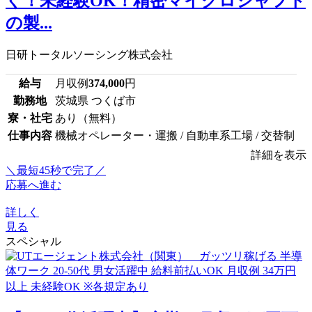
ぐ！未経験OK！精密マイクロシャフト
の製...
日研トータルソーシング株式会社
給与
月収例
374,000
円
勤務地
茨城県 つくば市
寮・社宅
あり（無料）
仕事内容
機械オペレーター・運搬 / 自動車系工場 / 交替制
詳細を表示
＼最短45秒で完了／
応募へ進む
詳しく
見る
スペシャル