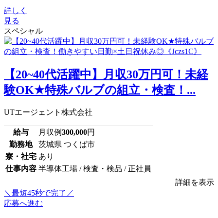
詳しく
見る
スペシャル
【20~40代活躍中】月収30万円可！未経
験OK★特殊バルブの組立・検査！...
UTエージェント株式会社
給与
月収例
300,000
円
勤務地
茨城県 つくば市
寮・社宅
あり
仕事内容
半導体工場 / 検査・検品 / 正社員
詳細を表示
＼最短45秒で完了／
応募へ進む