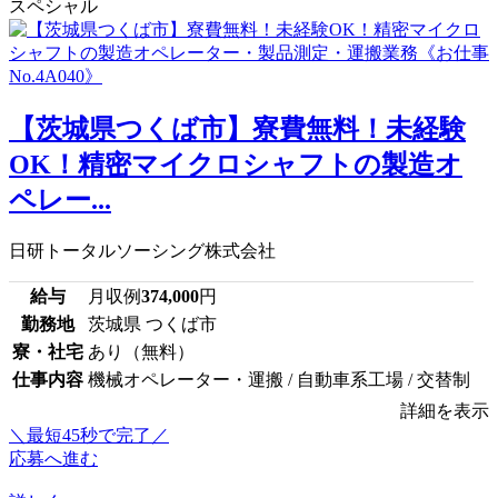
スペシャル
【茨城県つくば市】寮費無料！未経験
OK！精密マイクロシャフトの製造オ
ペレー...
日研トータルソーシング株式会社
給与
月収例
374,000
円
勤務地
茨城県 つくば市
寮・社宅
あり（無料）
仕事内容
機械オペレーター・運搬 / 自動車系工場 / 交替制
詳細を表示
＼最短45秒で完了／
応募へ進む