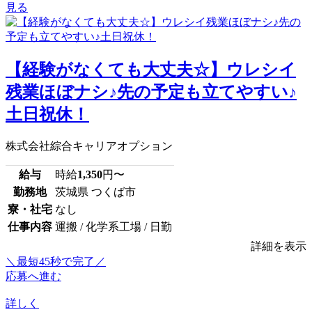
見る
【経験がなくても大丈夫☆】ウレシイ
残業ほぼナシ♪先の予定も立てやすい♪
土日祝休！
株式会社綜合キャリアオプション
給与
時給
1,350
円〜
勤務地
茨城県 つくば市
寮・社宅
なし
仕事内容
運搬 / 化学系工場 / 日勤
詳細を表示
＼最短45秒で完了／
応募へ進む
詳しく