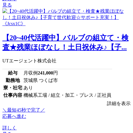
見る
【20~40代活躍中】バルブの組立て・検
査★残業ほぼなし！土日祝休み♪【子...
UTエージェント株式会社
給与
月収例
241,000
円
勤務地
茨城県 つくば市
寮・社宅
あり
仕事内容
機械系工場 / 組立・加工・プレス / 正社員
詳細を表示
＼最短45秒で完了／
応募へ進む
詳しく