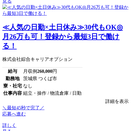
見る
≪人気の日勤×土日休み≫30代もOK◎
月26万も可！登録から最短3日で働け
る！
株式会社綜合キャリアオプション
給与
月収例
260,000
円
勤務地
茨城県 つくば市
寮・社宅
なし
仕事内容
組立・操作 / 物流倉庫 / 日勤
詳細を表示
＼最短45秒で完了／
応募へ進む
詳しく