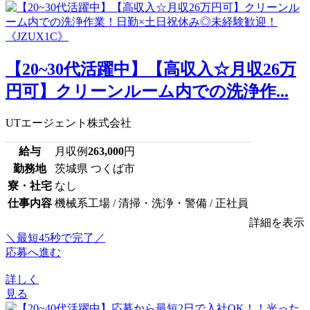
【20~30代活躍中】【高収入☆月収26万
円可】クリーンルーム内での洗浄作...
UTエージェント株式会社
給与
月収例
263,000
円
勤務地
茨城県 つくば市
寮・社宅
なし
仕事内容
機械系工場 / 清掃・洗浄・警備 / 正社員
詳細を表示
＼最短45秒で完了／
応募へ進む
詳しく
見る