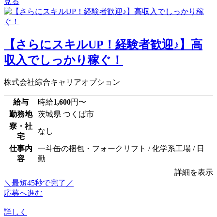
見る
【さらにスキルUP！経験者歓迎♪】高
収入でしっかり稼ぐ！
株式会社綜合キャリアオプション
給与
時給
1,600
円〜
勤務地
茨城県 つくば市
寮・社
なし
宅
仕事内
一斗缶の梱包・フォークリフト / 化学系工場 / 日
容
勤
詳細を表示
＼最短45秒で完了／
応募へ進む
詳しく