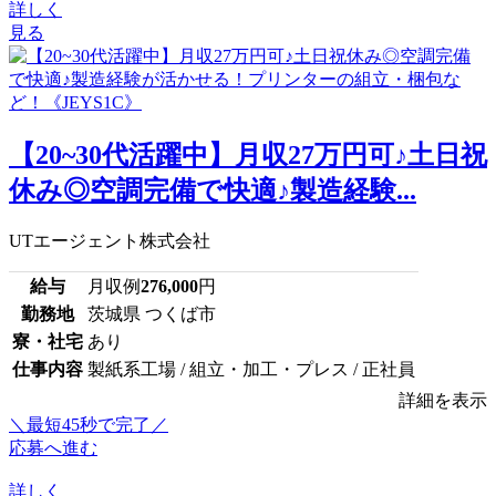
詳しく
見る
【20~30代活躍中】月収27万円可♪土日祝
休み◎空調完備で快適♪製造経験...
UTエージェント株式会社
給与
月収例
276,000
円
勤務地
茨城県 つくば市
寮・社宅
あり
仕事内容
製紙系工場 / 組立・加工・プレス / 正社員
詳細を表示
＼最短45秒で完了／
応募へ進む
詳しく