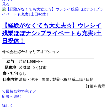
見る
【経験がなくても大丈夫☆】ウレシイ
残業ほぼナシ♪プライベートも充実♪土
日祝休！
株式会社綜合キャリアオプション
給与
時給
1,500
円〜
勤務地
茨城県 つくば市
寮・社宅
なし
仕事内容
清掃・洗浄・警備 / 製薬化粧品系工場 / 日勤
詳細を表示
＼最短45秒で完了／
応募へ進む
詳しく