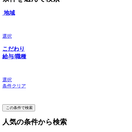
地域
選択
こだわり
給与/職種
選択
条件クリア
この条件で検索
人気の条件から検索