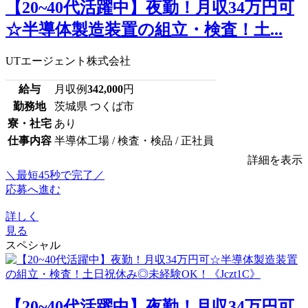
【20~40代活躍中】夜勤！月収34万円可
☆半導体製造装置の組立・検査！土...
UTエージェント株式会社
給与
月収例
342,000
円
勤務地
茨城県 つくば市
寮・社宅
あり
仕事内容
半導体工場 / 検査・検品 / 正社員
詳細を表示
＼最短45秒で完了／
応募へ進む
詳しく
見る
スペシャル
【20~40代活躍中】夜勤！月収34万円可