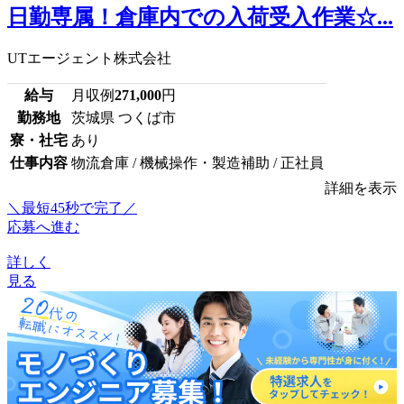
日勤専属！倉庫内での入荷受入作業☆...
UTエージェント株式会社
給与
月収例
271,000
円
勤務地
茨城県 つくば市
寮・社宅
あり
仕事内容
物流倉庫 / 機械操作・製造補助 / 正社員
詳細を表示
＼最短45秒で完了／
応募へ進む
詳しく
見る