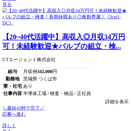
見る
【20~40代活躍中】高収入◎月収34万円
可！未経験歓迎★バルブの組立・検...
UTエージェント株式会社
給与
月収例
342,000
円
勤務地
茨城県 つくば市
寮・社宅
あり
仕事内容
半導体工場 / 検査・検品 / 正社員
詳細を表示
＼最短45秒で完了／
応募へ進む
詳しく