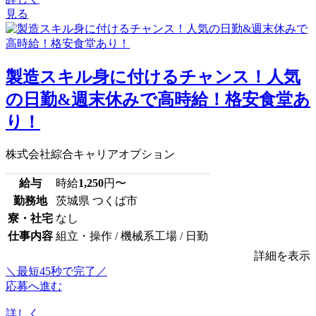
見る
製造スキル身に付けるチャンス！人気
の日勤&週末休みで高時給！格安食堂あ
り！
株式会社綜合キャリアオプション
給与
時給
1,250
円〜
勤務地
茨城県 つくば市
寮・社宅
なし
仕事内容
組立・操作 / 機械系工場 / 日勤
詳細を表示
＼最短45秒で完了／
応募へ進む
詳しく