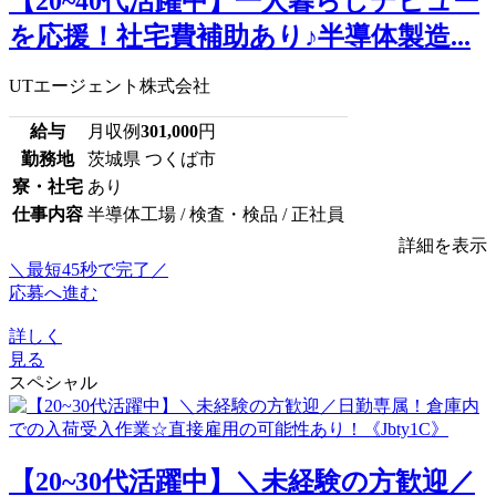
【20~40代活躍中】一人暮らしデビュー
を応援！社宅費補助あり♪半導体製造...
UTエージェント株式会社
給与
月収例
301,000
円
勤務地
茨城県 つくば市
寮・社宅
あり
仕事内容
半導体工場 / 検査・検品 / 正社員
詳細を表示
＼最短45秒で完了／
応募へ進む
詳しく
見る
スペシャル
【20~30代活躍中】＼未経験の方歓迎／