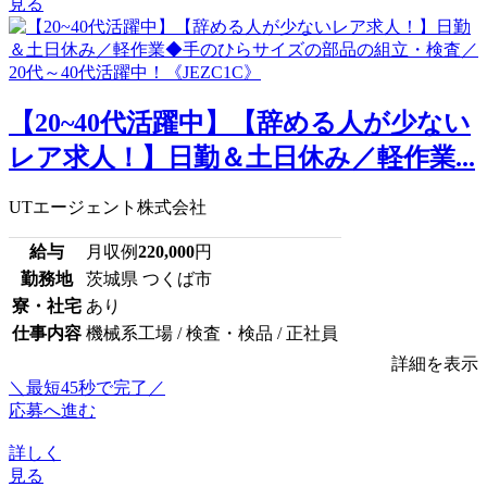
見る
【20~40代活躍中】【辞める人が少ない
レア求人！】日勤＆土日休み／軽作業...
UTエージェント株式会社
給与
月収例
220,000
円
勤務地
茨城県 つくば市
寮・社宅
あり
仕事内容
機械系工場 / 検査・検品 / 正社員
詳細を表示
＼最短45秒で完了／
応募へ進む
詳しく
見る