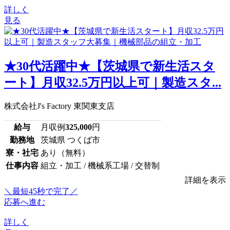
詳しく
見る
★30代活躍中★【茨城県で新生活スタ
ート】月収32.5万円以上可｜製造スタ...
株式会社J's Factory 東関東支店
給与
月収例
325,000
円
勤務地
茨城県 つくば市
寮・社宅
あり（無料）
仕事内容
組立・加工 / 機械系工場 / 交替制
詳細を表示
＼最短45秒で完了／
応募へ進む
詳しく