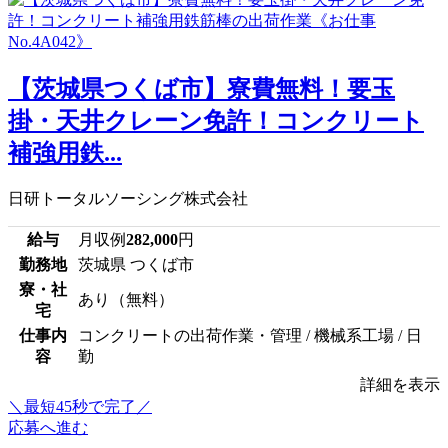
【茨城県つくば市】寮費無料！要玉
掛・天井クレーン免許！コンクリート
補強用鉄...
日研トータルソーシング株式会社
給与
月収例
282,000
円
勤務地
茨城県 つくば市
寮・社
あり（無料）
宅
仕事内
コンクリートの出荷作業・管理 / 機械系工場 / 日
容
勤
詳細を表示
＼最短45秒で完了／
応募へ進む