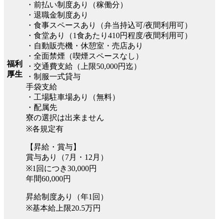
・前払い制度あり（稼働分）
・退職金制度あり
・食事スペースあり（弁当持込可/夜間利用可）
・食堂あり（1食あたり410円程度/夜間利用可）
・自動販売機・休憩室・売店あり
・全面禁煙（喫煙スペースなし）
福利
・交通費支給（上限50,000円迄）
厚生
・制服一式貸与
手袋支給
・工場駐車場あり（無料）
・配属先
寮の選択は出来ません
※各規定有
【昇給・賞与】
賞与あり（7月・12月）
※1回につき30,000円
年間60,000円
昇給制度あり（年1回）
※基本給上限20.5万円