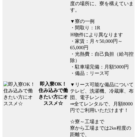
度の場所に、寮を構えていま
す。
▼寮の一例
・間取り：1R
※物件により異なります
・家賃：月々50,000円～
65,000円
・光熱費：自己負担（給与控
除）
・駐車場完備：月額5000円
・備品：リース可
即入寮OK！
▼リース可能な備品について
住み込みで働
テレビ、洗濯機、冷蔵庫、布
きたい方にオ
団、電子レンジ
ススメ☆
⇒全てレンタルで、月額8000
円でご利用いただけます！
☆寮～工場まで
寮から工場までは2㎞程度の
距離で、