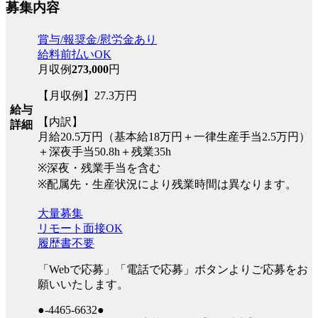
募集内容
賞与/報奨金/慰労金あり
給料前払いOK
月収例
273,000
円
【月収例】27.3万円
給与
【内訳】
詳細
月給20.5万円（基本給18万円＋一律生産手当2.5万円）
＋深夜手当50.8h＋残業35h
※深夜・残業手当を含む
※配属先・生産状況により残業時間は異なります。
大量募集
リモート面接OK
履歴書不要
「Webで応募」「電話で応募」ボタンよりご応募をお
願いいたします。
●-4465-6632●