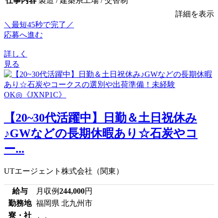
仕事内容
製造 / 建築系工場 / 交替制
詳細を表示
＼最短45秒で完了／
応募へ進む
詳しく
見る
【20~30代活躍中】日勤＆土日祝休み
♪GWなどの長期休暇あり☆石炭やコ
ー...
UTエージェント株式会社（関東）
給与
月収例
244,000
円
勤務地
福岡県 北九州市
寮・社