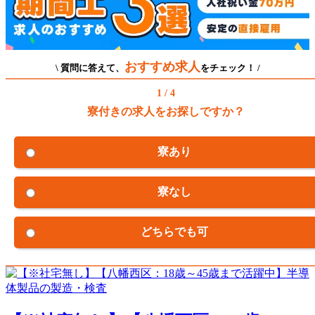
おすすめ求人
\ 質問に答えて、
をチェック！ /
1 / 4
寮付きの求人をお探しですか？
寮あり
寮なし
どちらでも可