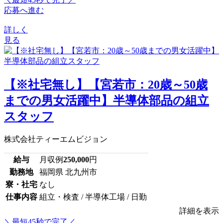
応募へ進む
詳しく
見る
【※社宅無し】【宮若市：20歳～50歳
までの男女活躍中】半導体部品の組立
スタッフ
株式会社ティーエムビジョン
給与
月収例
250,000
円
勤務地
福岡県 北九州市
寮・社宅
なし
仕事内容
組立・検査 / 半導体工場 / 日勤
詳細を表示
＼最短45秒で完了／