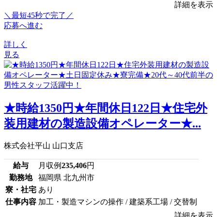
詳細を表示
＼最短45秒で完了／
応募へ進む
詳しく
見る
★時給1350円★年間休日122日★住宅外
装用建材の製造設備オペレーター★...
株式会社平山 山口支店
給与
月収例
235,406
円
勤務地
福岡県 北九州市
寮・社宅
あり
仕事内容
加工・製造マシンの操作 / 建築系工場 / 交替制
詳細を表示