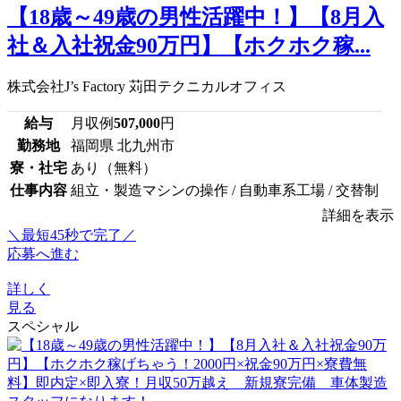
【18歳～49歳の男性活躍中！】【8月入
社＆入社祝金90万円】【ホクホク稼...
株式会社J’s Factory 苅田テクニカルオフィス
給与
月収例
507,000
円
勤務地
福岡県 北九州市
寮・社宅
あり（無料）
仕事内容
組立・製造マシンの操作 / 自動車系工場 / 交替制
詳細を表示
＼最短45秒で完了／
応募へ進む
詳しく
見る
スペシャル