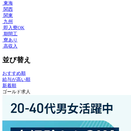
東海
関西
関東
九州
即入寮OK
期間工
寮あり
高収入
並び替え
おすすめ順
給与が高い順
新着順
ゴールド求人