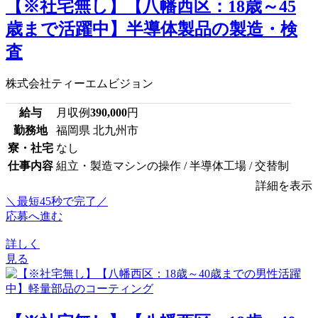
【※社宅無し】【八幡西区：18歳～45
歳まで活躍中】半導体製品の製造・検
査
株式会社ティーエムビジョン
給与
月収例
390,000
円
勤務地
福岡県 北九州市
寮・社宅
なし
仕事内容
組立・製造マシンの操作 / 半導体工場 / 交替制
詳細を表示
＼最短45秒で完了／
応募へ進む
詳しく
見る