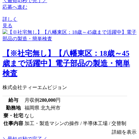
＼最短45秒で完了／
応募へ進む
詳しく
見る
【※社宅無し】【八幡東区：18歳～45
歳まで活躍中】電子部品の製造・簡単
検査
株式会社ティーエムビジョン
給与
月収例
280,000
円
勤務地
福岡県 北九州市
寮・社宅
なし
仕事内容
加工・製造マシンの操作 / 半導体工場 / 交替制
詳細を表示
＼最短45秒で完了／