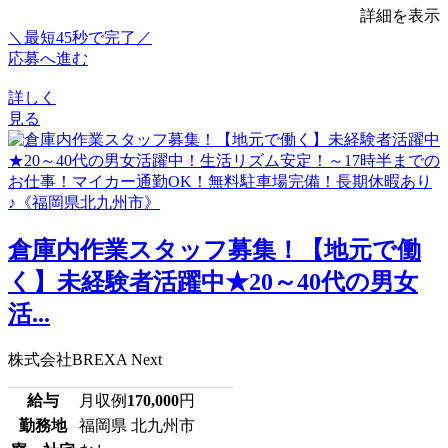
詳細を表示
＼最短45秒で完了／
応募へ進む
詳しく
見る
倉庫内作業スタッフ募集！【地元で働
く】未経験者活躍中★20～40代の男女
活...
株式会社BREXA Next
給与
月収例
170,000
円
勤務地
福岡県 北九州市