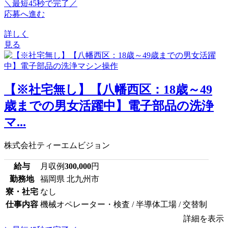
＼最短45秒で完了／
応募へ進む
詳しく
見る
【※社宅無し】【八幡西区：18歳～49
歳までの男女活躍中】電子部品の洗浄
マ...
株式会社ティーエムビジョン
給与
月収例
300,000
円
勤務地
福岡県 北九州市
寮・社宅
なし
仕事内容
機械オペレーター・検査 / 半導体工場 / 交替制
詳細を表示