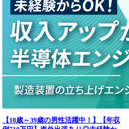
【18歳～39歳の男性活躍中！】【年収