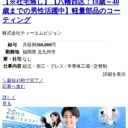
【※社宅無し】【八幡西区：18歳～40
歳までの男性活躍中】軽量部品のコー
ティング
株式会社ティーエムビジョン
給与
月収例
360,000
円
勤務地
福岡県 北九州市
寮・社宅
なし
仕事内容
組立・加工・プレス / 半導体工場 / 交替制
詳細を表示
＼最短45秒で完了／
応募へ進む
詳しく
見る