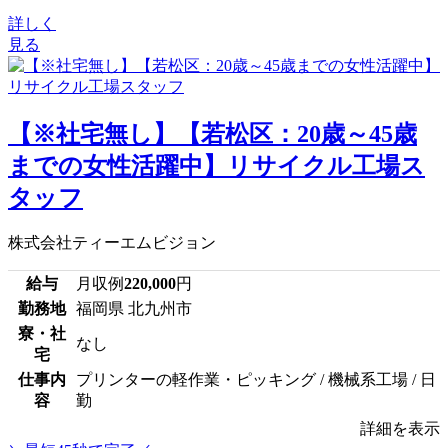
詳しく
見る
【※社宅無し】【若松区：20歳～45歳
までの女性活躍中】リサイクル工場ス
タッフ
株式会社ティーエムビジョン
給与
月収例
220,000
円
勤務地
福岡県 北九州市
寮・社
なし
宅
仕事内
プリンターの軽作業・ピッキング / 機械系工場 / 日
容
勤
詳細を表示