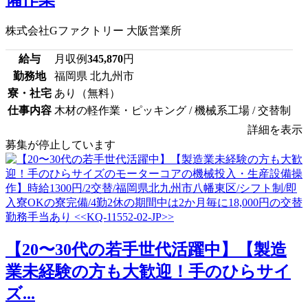
株式会社Gファクトリー 大阪営業所
給与
月収例
345,870
円
勤務地
福岡県 北九州市
寮・社宅
あり（無料）
仕事内容
木材の軽作業・ピッキング / 機械系工場 / 交替制
詳細を表示
募集が停止しています
【20〜30代の若手世代活躍中】【製造
業未経験の方も大歓迎！手のひらサイ
ズ...