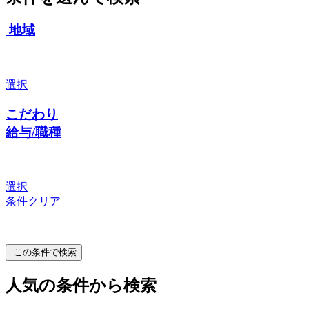
地域
選択
こだわり
給与/職種
選択
条件クリア
この条件で検索
人気の条件から検索