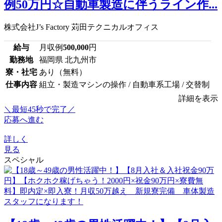
例50万円☆自動車製造に伴うライン作...
株式会社J’s Factory 苅田テクニカルオフィス
給与
月収例
500,000
円
勤務地
福岡県 北九州市
寮・社宅
あり（無料）
仕事内容
組立・製造マシンの操作 / 自動車系工場 / 交替制
詳細を表示
＼最短45秒で完了／
応募へ進む
詳しく
見る
スペシャル