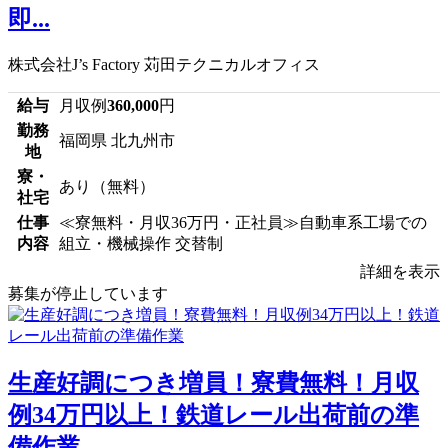
即...
株式会社J’s Factory 苅田テクニカルオフィス
給与
月収例
360,000
円
勤務
福岡県 北九州市
地
寮・
あり（無料）
社宅
仕事
≪寮無料・月収36万円・正社員≫自動車系工場での
内容
組立・機械操作 交替制
詳細を表示
募集が停止しています
生産好調につき増員！寮費無料！月収
例34万円以上！鉄道レール出荷前の準
備作業