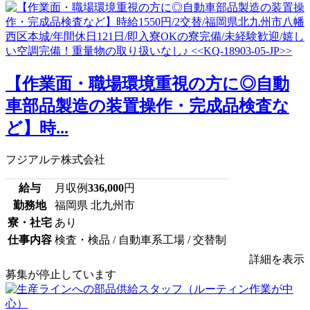
【作業面・職場環境重視の方に◎自動
車部品製造の装置操作・完成品検査な
ど】時...
フジアルテ株式会社
給与
月収例
336,000
円
勤務地
福岡県 北九州市
寮・社宅
あり
仕事内容
検査・検品 / 自動車系工場 / 交替制
詳細を表示
募集が停止しています