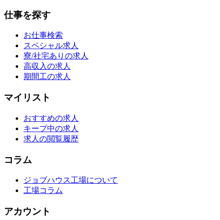
仕事を探す
お仕事検索
スペシャル求人
寮/社宅ありの求人
高収入の求人
期間工の求人
マイリスト
おすすめの求人
キープ中の求人
求人の閲覧履歴
コラム
ジョブハウス工場について
工場コラム
アカウント