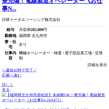
寮完備！電線製造オペレーター《お仕
事N...
日研トータルソーシング株式会社
給与
月収例
282,000
円
勤務地
福岡県 北九州市
寮・社
あり
宅
仕事内
機械オペレーター・検査 / 電子部品系工場 / 交替
容
制
詳細を表示
＼最短45秒で完了／
応募へ進む
詳しく
見る