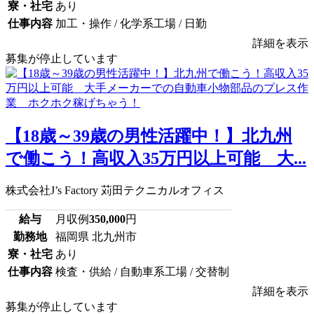
寮・社宅
あり
仕事内容
加工・操作 / 化学系工場 / 日勤
詳細を表示
募集が停止しています
【18歳～39歳の男性活躍中！】北九州
で働こう！高収入35万円以上可能 大...
株式会社J’s Factory 苅田テクニカルオフィス
給与
月収例
350,000
円
勤務地
福岡県 北九州市
寮・社宅
あり
仕事内容
検査・供給 / 自動車系工場 / 交替制
詳細を表示
募集が停止しています