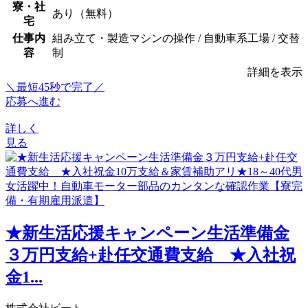
寮・社
あり（無料）
宅
仕事内
組み立て・製造マシンの操作 / 自動車系工場 / 交替
容
制
詳細を表示
＼最短45秒で完了／
応募へ進む
詳しく
見る
★新生活応援キャンペーン生活準備金
３万円支給+赴任交通費支給 ★入社祝
金1...