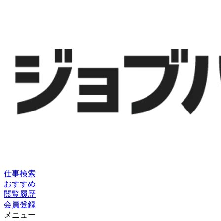
仕事検索
おすすめ
閲覧履歴
会員登録
メニュー