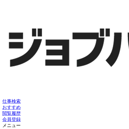
仕事検索
おすすめ
閲覧履歴
会員登録
メニュー