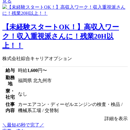
見る
【未経験スタートOK！】高収入ワー
ク！収入重視派さんに！残業20H以
上！！
株式会社綜合キャリアオプション
給与
時給
1,600
円〜
勤務
福岡県 北九州市
地
寮・
なし
社宅
仕事
カーエアコン・ディーゼルエンジンの検査・検品 /
内容
機械系工場 / 交替制
詳細を表示
＼最短45秒で完了／