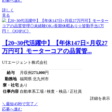
応募へ進む
詳しく
見る
【20~30代活躍中】【年休147日×月収27
万円可】モーターコアの品質管...
UTエージェント株式会社
給与
月収例
273,000
円
勤務地
福岡県 北九州市
寮・社宅
あり
仕事内容
自動車系工場 / 検査・検品 / 正社員
詳細を表示
＼最短45秒で完了／
応募へ進む