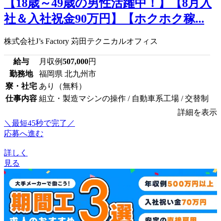
【18歳～49歳の男性活躍中！】【8月入
社＆入社祝金90万円】【ホクホク稼...
株式会社J’s Factory 苅田テクニカルオフィス
給与
月収例
507,000
円
勤務地
福岡県 北九州市
寮・社宅
あり（無料）
仕事内容
組立・製造マシンの操作 / 自動車系工場 / 交替制
詳細を表示
＼最短45秒で完了／
応募へ進む
詳しく
見る