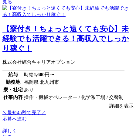
見る
【寮付き！ちょっと遠くても安心】未
経験でも活躍できる！高収入でしっか
り稼ぐ！
株式会社綜合キャリアオプション
給与
時給
1,600
円〜
勤務地
福岡県 北九州市
寮・社宅
あり
仕事内容
操作・機械オペレーター / 化学系工場 / 交替制
詳細を表示
＼最短45秒で完了／
応募へ進む
詳しく