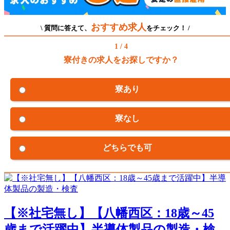
おすすめ求人
\ 質問に答えて、
をチェック！ /
1 / 4
寮付きの求人をお探しですか？
寮あり
寮なし
どちらでも可
【※社宅無し】【八幡西区：18歳～45
歳まで活躍中】半導体製品の製造・検