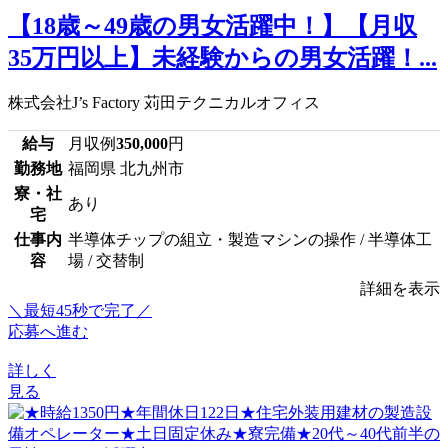
【18歳～49歳の男女活躍中！】【月収
35万円以上】未経験からの男女活躍！...
株式会社J’s Factory 苅田テクニカルオフィス
給与
月収例
350,000
円
勤務地
福岡県 北九州市
寮・社
あり
宅
仕事内
半導体チップの組立・製造マシンの操作 / 半導体工
容
場 / 交替制
詳細を表示
＼最短45秒で完了／
応募へ進む
詳しく
見る