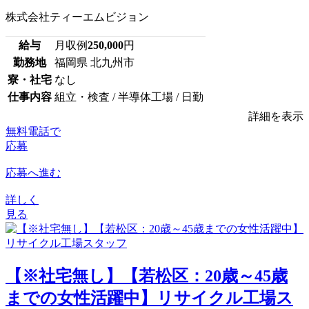
株式会社ティーエムビジョン
給与
月収例
250,000
円
勤務地
福岡県 北九州市
寮・社宅
なし
仕事内容
組立・検査 / 半導体工場 / 日勤
詳細を表示
無料電話で
応募
応募へ進む
詳しく
見る
【※社宅無し】【若松区：20歳～45歳
までの女性活躍中】リサイクル工場ス