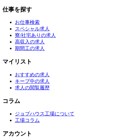
仕事を探す
お仕事検索
スペシャル求人
寮/社宅ありの求人
高収入の求人
期間工の求人
マイリスト
おすすめの求人
キープ中の求人
求人の閲覧履歴
コラム
ジョブハウス工場について
工場コラム
アカウント