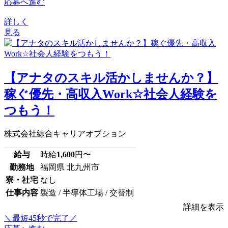
応募へ進む
詳しく
見る
【アナタのスキル活かしませんか？】
稼ぐ優先・高収入Work☆社会人経験を
つもう！
株式会社綜合キャリアオプション
給与
時給
1,600
円〜
勤務地
福岡県 北九州市
寮・社宅
なし
仕事内容
製造 / 半導体工場 / 交替制
詳細を表示
＼最短45秒で完了／