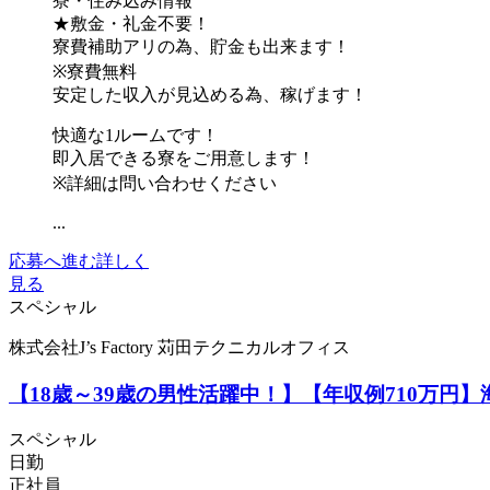
寮・住み込み情報
★敷金・礼金不要！
寮費補助アリの為、貯金も出来ます！
※寮費無料
安定した収入が見込める為、稼げます！
快適な1ルームです！
即入居できる寮をご用意します！
※詳細は問い合わせください
...
応募へ進む
詳しく
見る
スペシャル
株式会社J’s Factory 苅田テクニカルオフィス
【18歳～39歳の男性活躍中！】【年収例710万
スペシャル
日勤
正社員