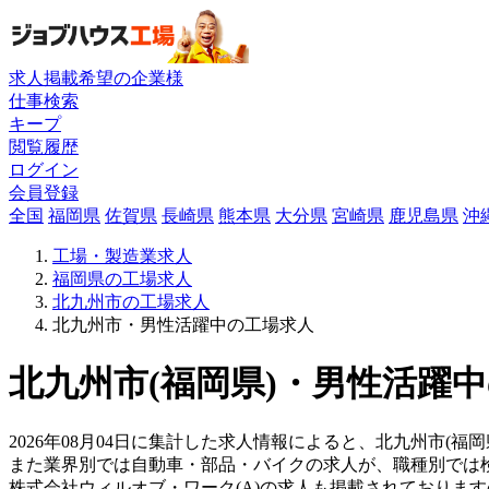
求人掲載希望の企業様
仕事検索
キープ
閲覧履歴
ログイン
会員登録
全国
福岡県
佐賀県
長崎県
熊本県
大分県
宮崎県
鹿児島県
沖
工場・製造業求人
福岡県の工場求人
北九州市の工場求人
北九州市・男性活躍中の工場求人
北九州市(福岡県)・男性活躍中
2026年08月04日に集計した求人情報によると、北九州市(福
また業界別では自動車・部品・バイクの求人が、職種別では
株式会社ウィルオブ・ワーク(A)の求人も掲載されておりま