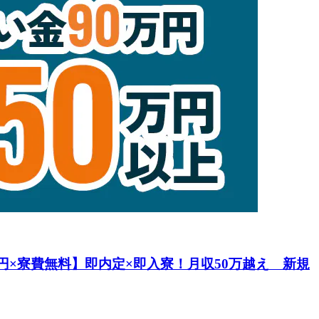
万円×寮費無料】即内定×即入寮！月収50万越え 新規