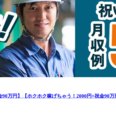
金90万円】【ホクホク稼げちゃう！2000円×祝金90