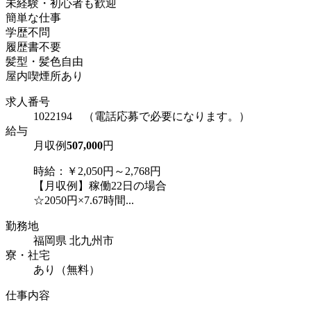
未経験・初心者も歓迎
簡単な仕事
学歴不問
履歴書不要
髪型・髪色自由
屋内喫煙所あり
求人番号
1022194 （電話応募で必要になります。）
給与
月収例
507,000
円
時給：￥2,050円～2,768円
【月収例】稼働22日の場合
☆2050円×7.67時間...
勤務地
福岡県 北九州市
寮・社宅
あり（無料）
仕事内容