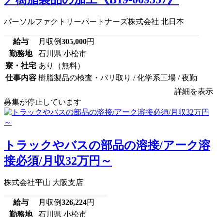
パーソルファクトリーパートナーズ株式会社 北日本
給与
月収例
305,000
円
勤務地
石川県 小松市
寮・社宅
あり（無料）
仕事内容
樹脂製品の検査・バリ取り / 化学系工場 / 夜勤
詳細を表示
募集が停止しています
トラックやバスの部品の溶接/アーク溶
接必須/月収32万円～
株式会社平山 大阪支店
給与
月収例
326,224
円
勤務地
石川県 小松市