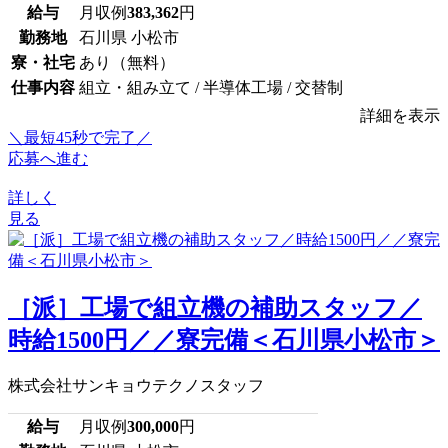
給与
月収例
383,362
円
勤務地
石川県 小松市
寮・社宅
あり（無料）
仕事内容
組立・組み立て / 半導体工場 / 交替制
詳細を表示
＼最短45秒で完了／
応募へ進む
詳しく
見る
［派］工場で組立機の補助スタッフ／
時給1500円／／寮完備＜石川県小松市＞
株式会社サンキョウテクノスタッフ
給与
月収例
300,000
円