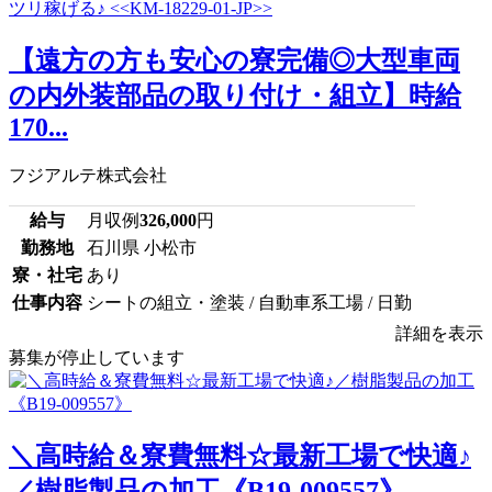
【遠方の方も安心の寮完備◎大型車両
の内外装部品の取り付け・組立】時給
170...
フジアルテ株式会社
給与
月収例
326,000
円
勤務地
石川県 小松市
寮・社宅
あり
仕事内容
シートの組立・塗装 / 自動車系工場 / 日勤
詳細を表示
募集が停止しています
＼高時給＆寮費無料☆最新工場で快適♪
／樹脂製品の加工《B19-009557》