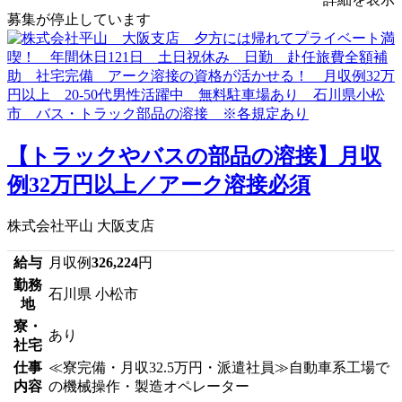
募集が停止しています
【トラックやバスの部品の溶接】月収
例32万円以上／アーク溶接必須
株式会社平山 大阪支店
給与
月収例
326,224
円
勤務
石川県 小松市
地
寮・
あり
社宅
仕事
≪寮完備・月収32.5万円・派遣社員≫自動車系工場で
内容
の機械操作・製造オペレーター