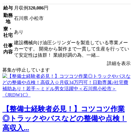
給与
月収例
320,086
円
勤務
石川県 小松市
地
寮・
あり
社宅
建設機械向け油圧シリンダーを製造している専業メー
仕事
カーです。 開発から製作まで一貫して生産を行ってい
内容
て安定性は抜群！ 業績好調の為、一緒...
詳細を表示
募集が停止しています
【整備士経験者必見！】コツコツ作業
◎トラックやバスなどの整備や点検！
高収入...