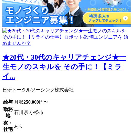
★20代・30代のキャリアチェンジ★一
生モノのスキルを その手に！【ミラ
イ...
日研トータルソーシング株式会社
給与
月収
250,000
円〜
勤務
石川県 小松市
地
寮・
あり
社宅