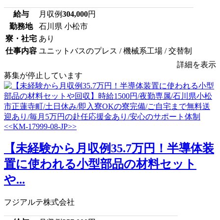
給与
月収例
304,000
円
勤務地
石川県 小松市
寮・社宅
あり
仕事内容
ユニットバスのプレス / 機械系工場 / 交替制
詳細を表示
募集が停止しています
【未経験から月収例35.7万円！半導体装
置に使われる小型部品の材料セット
や...
フジアルテ株式会社