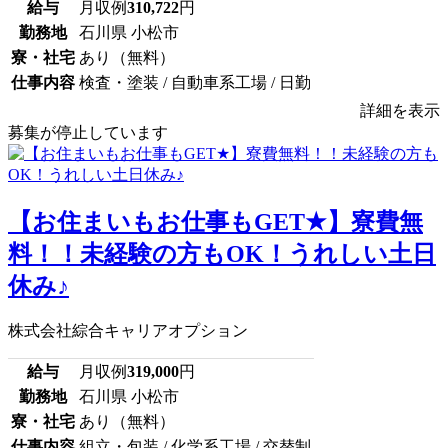
給与
月収例
310,722
円
勤務地
石川県 小松市
寮・社宅
あり（無料）
仕事内容
検査・塗装 / 自動車系工場 / 日勤
詳細を表示
募集が停止しています
【お住まいもお仕事もGET★】寮費無
料！！未経験の方もOK！うれしい土日
休み♪
株式会社綜合キャリアオプション
給与
月収例
319,000
円
勤務地
石川県 小松市
寮・社宅
あり（無料）
仕事内容
組立・包装 / 化学系工場 / 交替制