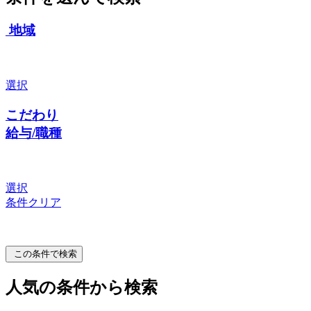
地域
選択
こだわり
給与/職種
選択
条件クリア
この条件で検索
人気の条件から検索