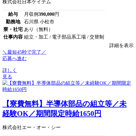
株式会社日本ケイテム
給与
月収例
390,000
円
勤務地
石川県 小松市
寮・社宅
あり（無料）
仕事内容
組立・加工 / 電子部品系工場 / 交替制
詳細を表示
＼最短45秒で完了／
応募へ進む
詳しく
見る
【寮費無料】半導体部品の組立等／未
経験OK／期間限定時給1650円
株式会社エー・オー・シー