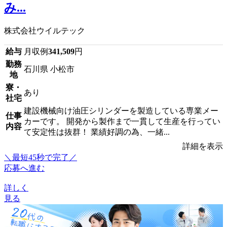
み...
株式会社ウイルテック
給与
月収例
341,509
円
勤務
石川県 小松市
地
寮・
あり
社宅
建設機械向け油圧シリンダーを製造している専業メー
仕事
カーです。 開発から製作まで一貫して生産を行ってい
内容
て安定性は抜群！ 業績好調の為、一緒...
詳細を表示
＼最短45秒で完了／
応募へ進む
詳しく
見る