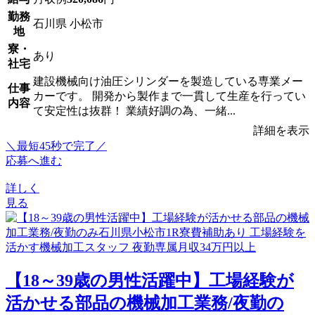
勤務
石川県 小松市
地
寮・
あり
社宅
建設機械向け油圧シリンダーを製造している専業メー
仕事
カーです。 開発から製作まで一貫して生産を行ってい
内容
て安定性は抜群！ 業績好調の為、一緒...
詳細を表示
＼最短45秒で完了／
応募へ進む
詳しく
見る
【18～39歳の男性活躍中】工場経験が
活かせる部品の機械加工業務/夜勤の