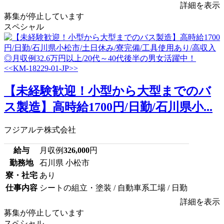
詳細を表示
募集が停止しています
スペシャル
【未経験歓迎！小型から大型までのバ
ス製造】高時給1700円/日勤/石川県小...
フジアルテ株式会社
給与
月収例
326,000
円
勤務地
石川県 小松市
寮・社宅
あり
仕事内容
シートの組立・塗装 / 自動車系工場 / 日勤
詳細を表示
募集が停止しています
スペシャル