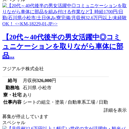
【20代～40代後半の男女活躍中◎コミ
ュニケーションを取りながら車体に部
品...
フジアルテ株式会社
給与
月収例
326,000
円
勤務地
石川県 小松市
寮・社宅
あり
仕事内容
シートの組立・塗装 / 自動車系工場 / 日勤
詳細を表示
募集が停止しています
スペシャル