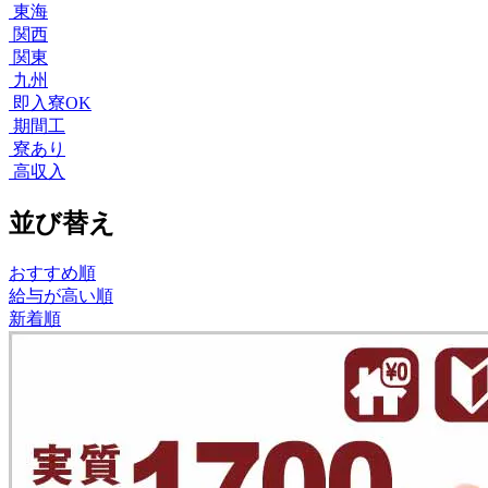
東海
関西
関東
九州
即入寮OK
期間工
寮あり
高収入
並び替え
おすすめ順
給与が高い順
新着順