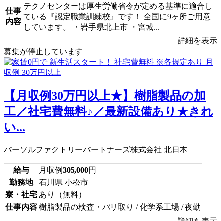
テクノセンターは厚生労働省令が定める基準に適合し
仕事
ている『認定職業訓練校』です！ 全国に9ヶ所ご用意
内容
しています。 ・岩手県北上市 ・宮城...
詳細を表示
募集が停止しています
【月収例30万円以上★】樹脂製品の加
工／社宅費無料♪／最新設備あり★きれ
い...
パーソルファクトリーパートナーズ株式会社 北日本
給与
月収例
305,000
円
勤務地
石川県 小松市
寮・社宅
あり（無料）
仕事内容
樹脂製品の検査・バリ取り / 化学系工場 / 夜勤
詳細を表示