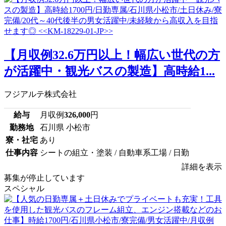
【月収例32.6万円以上！幅広い世代の方
が活躍中・観光バスの製造】高時給1...
フジアルテ株式会社
給与
月収例
326,000
円
勤務地
石川県 小松市
寮・社宅
あり
仕事内容
シートの組立・塗装 / 自動車系工場 / 日勤
詳細を表示
募集が停止しています
スペシャル