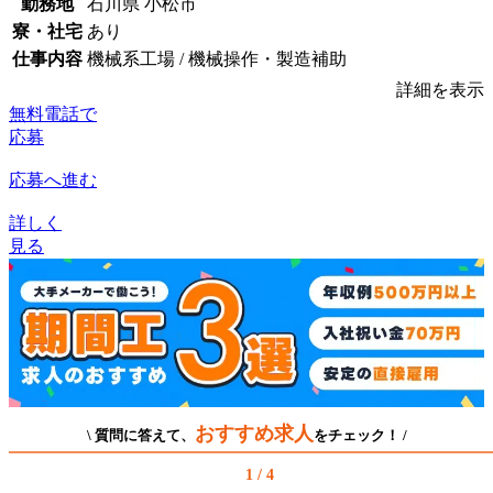
勤務地
石川県 小松市
寮・社宅
あり
仕事内容
機械系工場 / 機械操作・製造補助
詳細を表示
無料電話で
応募
応募へ進む
詳しく
見る
おすすめ求人
\ 質問に答えて、
をチェック！ /
1 / 4