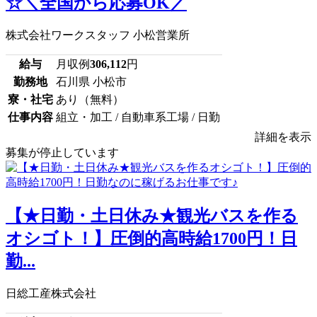
☆＼全国から応募OK／
株式会社ワークスタッフ 小松営業所
給与
月収例
306,112
円
勤務地
石川県 小松市
寮・社宅
あり（無料）
仕事内容
組立・加工 / 自動車系工場 / 日勤
詳細を表示
募集が停止しています
【★日勤・土日休み★観光バスを作る
オシゴト！】圧倒的高時給1700円！日
勤...
日総工産株式会社