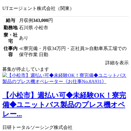
UTエージェント株式会社（関東）
給与
月収例
343,000
円
勤務地
石川県 小松市
寮・社
あり
宅
仕事内
≪寮完備・月収34万円・正社員≫自動車系工場での
容
保守作業 日勤
詳細を表示
募集が停止しています
【小松市】週払い可◆未経験OK！寮完
備◆ユニットバス製品のプレス機オペ
レー...
日研トータルソーシング株式会社