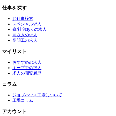
仕事を探す
お仕事検索
スペシャル求人
寮/社宅ありの求人
高収入の求人
期間工の求人
マイリスト
おすすめの求人
キープ中の求人
求人の閲覧履歴
コラム
ジョブハウス工場について
工場コラム
アカウント