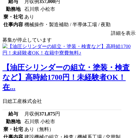
給与
月収例
357,000
円
勤務地
石川県 小松市
寮・社宅
あり
仕事内容
機械操作・製造補助 / 半導体工場 / 夜勤
詳細を表示
募集が停止しています
【油圧シリンダーの組立・塗装・検査
など】高時給1700円！未経験者OK！
在...
日総工産株式会社
給与
月収例
371,875
円
勤務地
石川県 小松市
寮・社宅
あり（無料）
仕事内容
建設機械の組立・検査 / 機械系工場 / 交替制