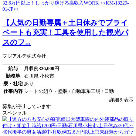
【人気の日勤専属＋土日休みでプライ
ベートも充実！工具を使用した観光バ
スのフ...
フジアルテ株式会社
給与
月収例
326,000
円
勤務地
石川県 小松市
寮・社宅
あり
仕事内容
シートの組立・塗装 / 自動車系工場 / 日勤
詳細を表示
募集が停止しています
スペシャル