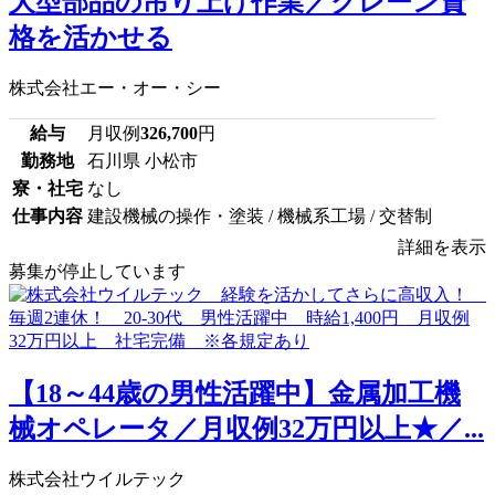
大型部品の吊り上げ作業／クレーン資
格を活かせる
株式会社エー・オー・シー
給与
月収例
326,700
円
勤務地
石川県 小松市
寮・社宅
なし
仕事内容
建設機械の操作・塗装 / 機械系工場 / 交替制
詳細を表示
募集が停止しています
【18～44歳の男性活躍中】金属加工機
械オペレータ／月収例32万円以上★／...
株式会社ウイルテック