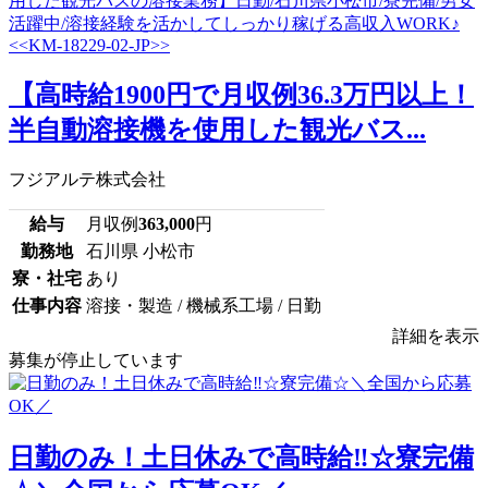
【高時給1900円で月収例36.3万円以上！
半自動溶接機を使用した観光バス...
フジアルテ株式会社
給与
月収例
363,000
円
勤務地
石川県 小松市
寮・社宅
あり
仕事内容
溶接・製造 / 機械系工場 / 日勤
詳細を表示
募集が停止しています
日勤のみ！土日休みで高時給‼☆寮完備