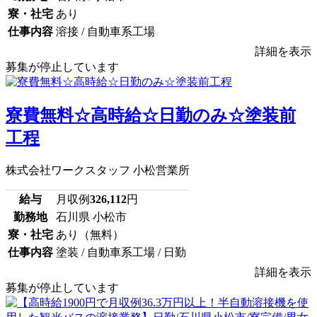
寮・社宅
あり
仕事内容
溶接 / 自動車系工場
詳細を表示
募集が停止しています
寮費無料☆高時給☆日勤のみ☆塗装前
工程
株式会社ワークスタッフ 小松営業所
給与
月収例
326,112
円
勤務地
石川県 小松市
寮・社宅
あり（無料）
仕事内容
塗装 / 自動車系工場 / 日勤
詳細を表示
募集が停止しています