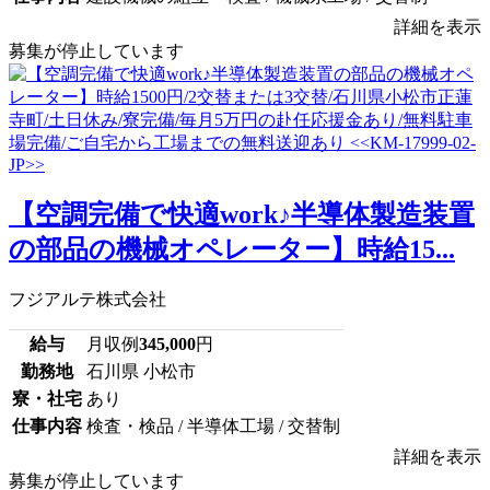
詳細を表示
募集が停止しています
【空調完備で快適work♪半導体製造装置
の部品の機械オペレーター】時給15...
フジアルテ株式会社
給与
月収例
345,000
円
勤務地
石川県 小松市
寮・社宅
あり
仕事内容
検査・検品 / 半導体工場 / 交替制
詳細を表示
募集が停止しています