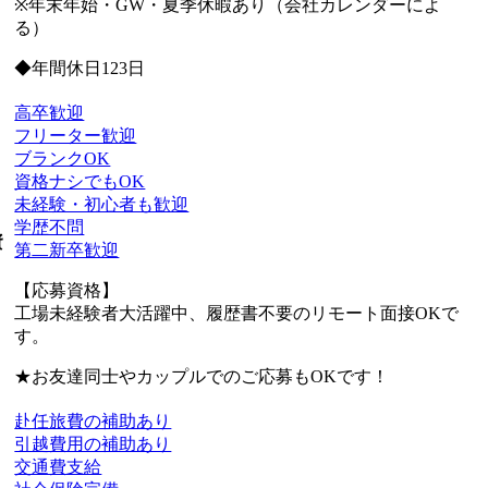
※年末年始・GW・夏季休暇あり（会社カレンダーによ
る）
◆年間休日123日
高卒歓迎
フリーター歓迎
ブランクOK
資格ナシでもOK
未経験・初心者も歓迎
学歴不問
資
第二新卒歓迎
【応募資格】
工場未経験者大活躍中、履歴書不要のリモート面接OKで
す。
★お友達同士やカップルでのご応募もOKです！
赴任旅費の補助あり
引越費用の補助あり
交通費支給