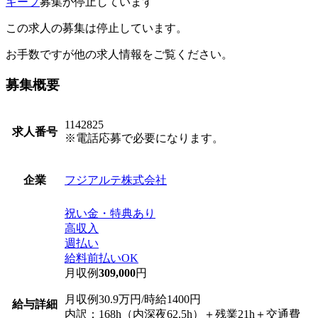
キープ
募集が停止しています
この求人の募集は停止しています。
お手数ですが他の求人情報をご覧ください。
募集概要
1142825
求人番号
※電話応募で必要になります。
フジアルテ株式会社
企業
祝い金・特典あり
高収入
週払い
給料前払いOK
月収例
309,000
円
月収例30.9万円/時給1400円
給与詳細
内訳：168h（内深夜62.5h）＋残業21h＋交通費