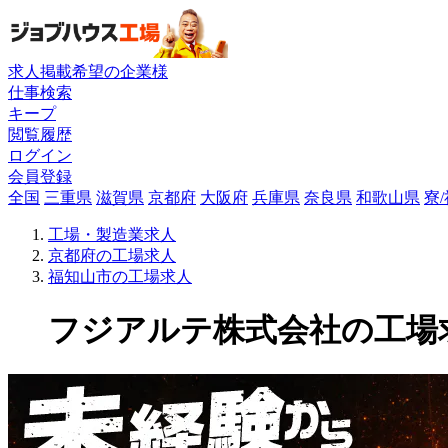
求人掲載希望の企業様
仕事検索
キープ
閲覧履歴
ログイン
会員登録
全国
三重県
滋賀県
京都府
大阪府
兵庫県
奈良県
和歌山県
寮
工場・製造業求人
京都府の工場求人
福知山市の工場求人
フジアルテ株式会社の工場求人(