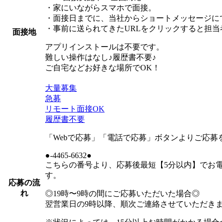
・家にいながらスマホで面接。
・面接日までに、当社からショートメッセージにて
・事前に送られてきたURLをクリックすると担
面接地
アプリインストールは不要です。
難しい操作はなし♪履歴書不要♪
ご自宅などお好きな場所でOK！
大量募集
急募
リモート面接OK
履歴書不要
「Webで応募」「電話で応募」ボタンよりご応募
●-4465-6632●
こちらの番号より、応募後最短【5分以内】でお
す。
応募の流
れ
◎19時〜9時の間にご応募いただいた場合◎
翌営業日の9時以降、順次ご連絡させていただき