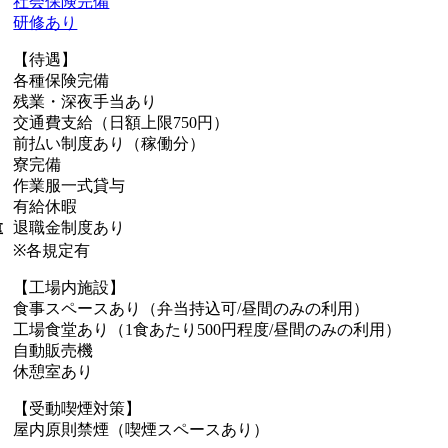
社会保険完備
研修あり
【待遇】
各種保険完備
残業・深夜手当あり
交通費支給（日額上限750円）
前払い制度あり（稼働分）
寮完備
作業服一式貸与
有給休暇
退職金制度あり
厚
※各規定有
【工場内施設】
食事スペースあり（弁当持込可/昼間のみの利用）
工場食堂あり（1食あたり500円程度/昼間のみの利用）
自動販売機
休憩室あり
【受動喫煙対策】
屋内原則禁煙（喫煙スペースあり）