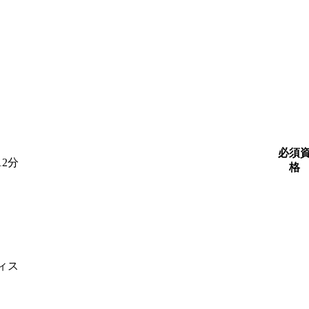
必須
2分
格
ィス